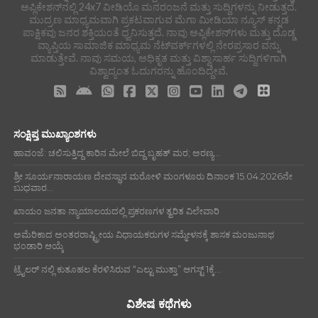
ಅಪ್ಲಿಕೇಶನ್‌ನಲ್ಲಿ 24x7 ವೀಡಿಯೊ ಮನರಂಜನೆ ಮತ್ತು ಸುದ್ದಿಗಳನ್ನು ನೀಡುತ್ತದೆ.
ಮುದ್ರಣ ಮಾಧ್ಯಮವಾಗಿ ಪ್ರಕಟವಾಗುವ ಮೆಗಾ ಮೀಡಿಯಾ ನ್ಯೂಸ್ ಕನ್ನಡ
ಪಾಕ್ಷಿಕವು ಜನರ ಶಕ್ತಿಯಂತೆ ಧ್ವನಿಸುತ್ತದೆ. ನಾವು ಅಪ್ಲಿಕೇಶನ್‌ಗಳು ಮತ್ತು ದೊಡ್ಡ
ವ್ಯಾಪ್ತಿಯ ಸಾಮಾಜಿಕ ಮಾಧ್ಯಮ ನೆಟ್‌ವರ್ಕ್‌ಗಳಲ್ಲಿ ನೇರಪ್ರಸಾರ ವನ್ನು
ಮಾಡುತ್ತೇವೆ. ನಾವು ಸಮಯ, ಅಧಿಕೃತ ಮತ್ತು ವಿಶ್ವಾಸಾರ್ಹ ಸುದ್ದಿಗಳಿಗಾಗಿ
ವಿಶ್ವಾದ್ಯಂತ ಓದುಗರನ್ನು ಹೊಂದಿದ್ದೇವೆ.
ಸಂಕ್ಷಿಪ್ತ ಮುಖ್ಯಾಂಶಗಳು
ಹಾವಂಜೆ: ಚಲಿಸುತ್ತಿದ್ದ ಕಾರಿನ ಮೇಲೆ ಬಿದ್ದ ಬೃಹತ್ ಮರ; ಅರಣ್ಯ...
ಶ್ರೀ ಸೂರ್ಯನಾರಾಯಣ ದೇವಸ್ಥಾನ ಮರೋಳಿ ಮಂಗಳೂರು ದಿನಾಂಕ 15.04.2026ನೇ
ಬುಧವಾರ...
ಖಾಯಂ ಜನತಾ ನ್ಯಾಯಾಲಯದಲ್ಲಿ ಪ್ರಕರಣಗಳ ತ್ವರಿತ ವಿಲೇವಾರಿ
ಅಮೆರಿಕಾದ ಅಂತರರಾಷ್ಟ್ರೀಯ ವಿಧಾಯಕರುಗಳ ಸಮ್ಮೇಳನಕ್ಕೆ ಶಾಸಕ ಮಂಜುನಾಥ
ಭಂಡಾರಿ ಆಯ್ಕೆ
ಟ್ರೈಲರ್ ನಲ್ಲಿ ಕುತೂಹಲ ಕೆರಳಿಸಿರುವ “ಎಲ್ಟು ಮುತ್ತಾ” ಆಗಸ್ಟ್ 1ಕ್ಕೆ...
ವಿಶೇಷ ಕಥೆಗಳು