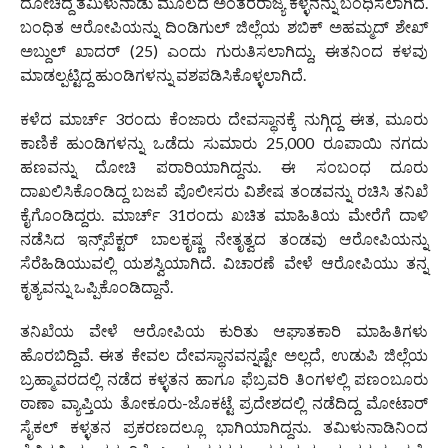
ದೋಚಿದ್ದ ತಮಿಳುನಾಡು ಮೂಲದ ಅಂತರರಾಜ್ಯ ಕಳ್ಳನನ್ನು ಬಂಧಿಸಲಾಗಿದೆ.
ಬಂಧಿತ ಆರೋಪಿಯನ್ನು ದಿಂಡಿಗುಲ್ ಜಿಲ್ಲೆಯ ಶಬಿಕ್ ಅಹಮ್ಮದ್ ಶೇಖ್
ಅಬ್ದುಲ್ ಖಾದರ್ (25) ಎಂದು ಗುರುತಿಸಲಾಗಿದ್ದು, ಈತನಿಂದ ಕಳವು
ಮಾಡಲ್ಪಟ್ಟಿದ್ದ ಹುಂಡಿಗಳನ್ನು ವಶಪಡಿಸಿಕೊಳ್ಳಲಾಗಿದೆ.
ಕಳೆದ ಮಾರ್ಚ್ 3ರಂದು ಕೆಂಜಾರು ದೇವಸ್ಥಾನಕ್ಕೆ ನುಗ್ಗಿದ್ದ ಈತ, ಮೂರು
ಕಾಣಿಕೆ ಹುಂಡಿಗಳನ್ನು ಒಡೆದು ಸುಮಾರು 25,000 ರೂಪಾಯಿ ನಗದು
ಹಣವನ್ನು ದೋಚಿ ಪರಾರಿಯಾಗಿದ್ದನು. ಈ ಸಂಬಂಧ ದೂರು
ದಾಖಲಿಸಿಕೊಂಡಿದ್ದ ಬಜಪೆ ಪೊಲೀಸರು ವಿಶೇಷ ತಂಡವನ್ನು ರಚಿಸಿ ತನಿಖೆ
ಕೈಗೊಂಡಿದ್ದರು. ಮಾರ್ಚ್ 31ರಂದು ಖಚಿತ ಮಾಹಿತಿಯ ಮೇರೆಗೆ ದಾಳಿ
ನಡೆಸಿದ ಇನ್ಸ್‌ಪೆಕ್ಟರ್ ಬಾಲಕೃಷ್ಣ ನೇತೃತ್ವದ ತಂಡವು ಆರೋಪಿಯನ್ನು
ಸೆರೆಹಿಡಿಯುವಲ್ಲಿ ಯಶಸ್ವಿಯಾಗಿದೆ. ವಿಚಾರಣೆ ವೇಳೆ ಆರೋಪಿಯು ತನ್ನ
ಕೃತ್ಯವನ್ನು ಒಪ್ಪಿಕೊಂಡಿದ್ದಾನೆ.
ತನಿಖೆಯ ವೇಳೆ ಆರೋಪಿಯ ಕುರಿತು ಆಘಾತಕಾರಿ ಮಾಹಿತಿಗಳು
ಹೊರಬಿದ್ದಿವೆ. ಈತ ಕೇವಲ ದೇವಸ್ಥಾನವನ್ನಷ್ಟೇ ಅಲ್ಲದೆ, ಉಡುಪಿ ಜಿಲ್ಲೆಯ
ಬ್ರಹ್ಮಾವರದಲ್ಲಿ ನಡೆದ ಕಳ್ಳತನ ಹಾಗೂ ಫೆಬ್ರವರಿ ತಿಂಗಳಲ್ಲಿ ಪಣಂಬೂರು
ಠಾಣಾ ವ್ಯಾಪ್ತಿಯ ತೋಕೂರು-ಜೊಕಟ್ಟೆ ಪ್ರದೇಶದಲ್ಲಿ ನಡೆದಿದ್ದ ಮೋಟಾರ್
ಸೈಕಲ್ ಕಳ್ಳತನ ಪ್ರಕರಣದಲ್ಲೂ ಭಾಗಿಯಾಗಿದ್ದನು. ತಮಿಳುನಾಡಿನಿಂದ