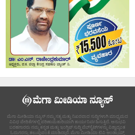
ಮೆಗಾ ಮೀಡಿಯಾ ನ್ಯೂಸ್ ನಮ್ಮ ಸತ್ಯ ಮತ್ತು ನಿಖರವಾದ ಸುದ್ದಿಗಳಾಗಿ ಮಾಧ್ಯಮದ
ವಿವಿಧ ವೇದಿಕೆಗಳಲ್ಲಿ ಪರಿಣಾಮಕಾರಿಯಾಗಿ ಕಾರ್ಯನಿರ್ವಹಿಸುತ್ತಿದೆ. ಅನುಭವಿ
ಬರಹಗಾರರು ನಮ್ಮ ಕನ್ನಡ ಮತ್ತು ಇಂಗ್ಲಿಷ್ ಸುದ್ದಿ ವೆಬ್‌ಸೈಟ್‌ಗಳನ್ನು ವಿಶ್ವಾದ್ಯಂತ
ಓದುಗರನ್ನು ತಲುಪುವಂತೆ ಮಾಡಿದ್ದಾರೆ. ಮೆಗಾ ಮೀಡಿಯಾ ಟಿವಿ ಆಂಡ್ರಾಯ್ಡ್