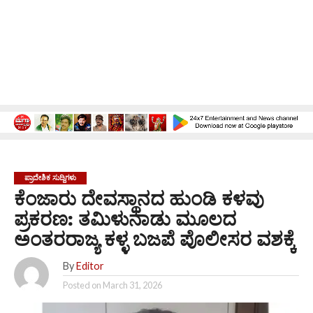
ಪ್ರಾದೇಶಿಕ ಸುದ್ದಿಗಳು
ಕೆಂಜಾರು ದೇವಸ್ಥಾನದ ಹುಂಡಿ ಕಳವು
ಪ್ರಕರಣ: ತಮಿಳುನಾಡು ಮೂಲದ
ಅಂತರರಾಜ್ಯ ಕಳ್ಳ ಬಜಪೆ ಪೊಲೀಸರ ವಶಕ್ಕೆ
By
Editor
Posted on
March 31, 2026