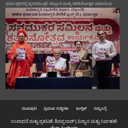
ಧರ್ಮಸ್ಥಳದಲ್ಲಿ ವ್ಯಸನಮುಕ್ತರ ಸಮ್ಮಿಲನ ಮತ್ತು ಶತದಿನೋತ್ಸವ ಸಮಾರಂಭ
ಮುಖಪುಟ
ಪ್ರಮುಖ ಸುದ್ದಿಗಳು
ಇಂಗ್ಲಿಷ್
ನಮ್ಮ ಬಗ್ಗೆ
ಸಂಪಾದನೆ ಮತ್ತು ಪ್ರಕಟಣೆ: ಶಿವಪ್ರಸಾದ್ | ವಿನ್ಯಾಸ ಮತ್ತು ನಿರ್ವಹಣೆ:
ಮೆಗಾ ಮೀಡಿಯಾ