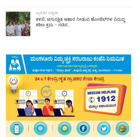
ಪ್ರಾದೇಶಿಕ ಸುದ್ದಿಗಳು
ಕಳಪೆ, ಅಸುರಕ್ಷಿತ ಆಹಾರ ನೀಡುವ ಹೋಟೆಲ್‌ಗಳ ವಿರುದ್ಧ
ಕಠಿಣ ಕ್ರಮ – ಸಚಿವ...