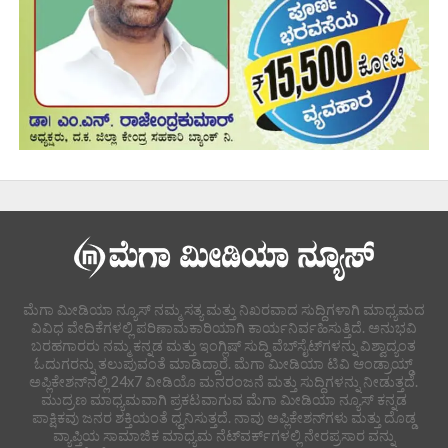
ಮೆಗಾ ಮೀಡಿಯಾ ನ್ಯೂಸ್ ನಮ್ಮ ಸತ್ಯ ಮತ್ತು ನಿಖರವಾದ ಸುದ್ದಿಗಳಾಗಿ ಮಾಧ್ಯಮದ
ವಿವಿಧ ವೇದಿಕೆಗಳಲ್ಲಿ ಪರಿಣಾಮಕಾರಿಯಾಗಿ ಕಾರ್ಯನಿರ್ವಹಿಸುತ್ತಿದೆ. ಅನುಭವಿ
ಬರಹಗಾರರು ನಮ್ಮ ಕನ್ನಡ ಮತ್ತು ಇಂಗ್ಲಿಷ್ ಸುದ್ದಿ ವೆಬ್‌ಸೈಟ್‌ಗಳನ್ನು ವಿಶ್ವಾದ್ಯಂತ
ಓದುಗರನ್ನು ತಲುಪುವಂತೆ ಮಾಡಿದ್ದಾರೆ. ಮೆಗಾ ಮೀಡಿಯಾ ಟಿವಿ ಆಂಡ್ರಾಯ್ಡ್
ಅಪ್ಲಿಕೇಶನ್‌ನಲ್ಲಿ 24x7 ವೀಡಿಯೊ ಮನರಂಜನೆ ಮತ್ತು ಸುದ್ದಿಗಳನ್ನು ನೀಡುತ್ತದೆ.
ಮುದ್ರಣ ಮಾಧ್ಯಮವಾಗಿ ಪ್ರಕಟವಾಗುವ ಮೆಗಾ ಮೀಡಿಯಾ ನ್ಯೂಸ್ ಕನ್ನಡ
ಪಾಕ್ಷಿಕವು ಜನರ ಶಕ್ತಿಯಂತೆ ಧ್ವನಿಸುತ್ತದೆ. ನಾವು ಅಪ್ಲಿಕೇಶನ್‌ಗಳು ಮತ್ತು ದೊಡ್ಡ
ವ್ಯಾಪ್ತಿಯ ಸಾಮಾಜಿಕ ಮಾಧ್ಯಮ ನೆಟ್‌ವರ್ಕ್‌ಗಳಲ್ಲಿ ನೇರಪ್ರಸಾರ ವನ್ನು