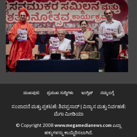
ಮುಖಪುಟ
ಪ್ರಮುಖ ಸುದ್ದಿಗಳು
ಇಂಗ್ಲಿಷ್
ನಮ್ಮ ಬಗ್ಗೆ
ಸಂಪಾದನೆ ಮತ್ತು ಪ್ರಕಟಣೆ: ಶಿವಪ್ರಸಾದ್ | ವಿನ್ಯಾಸ ಮತ್ತು ನಿರ್ವಹಣೆ:
ಮೆಗಾ ಮೀಡಿಯಾ
© Copyright 2008
www.megamedianews.com
ಎಲ್ಲಾ
ಹಕ್ಕುಗಳನ್ನು ಕಾಯ್ದಿರಿಸಲಾಗಿದೆ.