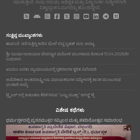
ಮಾಡುತ್ತೇವೆ. ನಾವು ಸಮಯ, ಅಧಿಕೃತ ಮತ್ತು ವಿಶ್ವಾಸಾರ್ಹ ಸುದ್ದಿಗಳಿಗಾಗಿ
ವಿಶ್ವಾದ್ಯಂತ ಓದುಗರನ್ನು ಹೊಂದಿದ್ದೇವೆ.
ಸಂಕ್ಷಿಪ್ತ ಮುಖ್ಯಾಂಶಗಳು
ಹಾವಂಜೆ: ಚಲಿಸುತ್ತಿದ್ದ ಕಾರಿನ ಮೇಲೆ ಬಿದ್ದ ಬೃಹತ್ ಮರ; ಅರಣ್ಯ...
ಶ್ರೀ ಸೂರ್ಯನಾರಾಯಣ ದೇವಸ್ಥಾನ ಮರೋಳಿ ಮಂಗಳೂರು ದಿನಾಂಕ 15.04.2026ನೇ
ಬುಧವಾರ...
ಖಾಯಂ ಜನತಾ ನ್ಯಾಯಾಲಯದಲ್ಲಿ ಪ್ರಕರಣಗಳ ತ್ವರಿತ ವಿಲೇವಾರಿ
ಅಮೆರಿಕಾದ ಅಂತರರಾಷ್ಟ್ರೀಯ ವಿಧಾಯಕರುಗಳ ಸಮ್ಮೇಳನಕ್ಕೆ ಶಾಸಕ ಮಂಜುನಾಥ
ಭಂಡಾರಿ ಆಯ್ಕೆ
ಟ್ರೈಲರ್ ನಲ್ಲಿ ಕುತೂಹಲ ಕೆರಳಿಸಿರುವ “ಎಲ್ಟು ಮುತ್ತಾ” ಆಗಸ್ಟ್ 1ಕ್ಕೆ...
ವಿಶೇಷ ಕಥೆಗಳು
ಧರ್ಮಸ್ಥಳದಲ್ಲಿ ವ್ಯಸನಮುಕ್ತರ ಸಮ್ಮಿಲನ ಮತ್ತು ಶತದಿನೋತ್ಸವ ಸಮಾರಂಭ