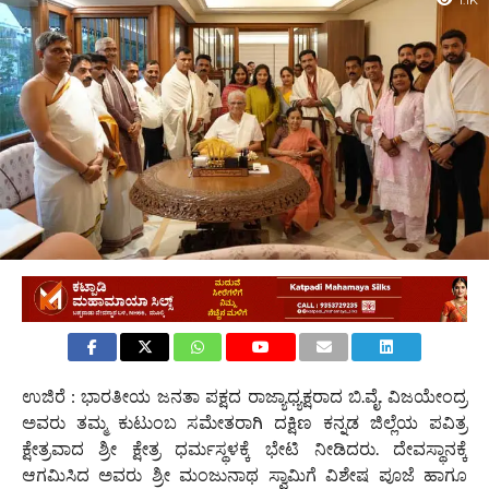
1.1K
ಉಜಿರೆ : ಭಾರತೀಯ ಜನತಾ ಪಕ್ಷದ ರಾಜ್ಯಾಧ್ಯಕ್ಷರಾದ ಬಿ.ವೈ. ವಿಜಯೇಂದ್ರ
ಅವರು ತಮ್ಮ ಕುಟುಂಬ ಸಮೇತರಾಗಿ ದಕ್ಷಿಣ ಕನ್ನಡ ಜಿಲ್ಲೆಯ ಪವಿತ್ರ
ಕ್ಷೇತ್ರವಾದ ಶ್ರೀ ಕ್ಷೇತ್ರ ಧರ್ಮಸ್ಥಳಕ್ಕೆ ಭೇಟಿ ನೀಡಿದರು. ದೇವಸ್ಥಾನಕ್ಕೆ
ಆಗಮಿಸಿದ ಅವರು ಶ್ರೀ ಮಂಜುನಾಥ ಸ್ವಾಮಿಗೆ ವಿಶೇಷ ಪೂಜೆ ಹಾಗೂ