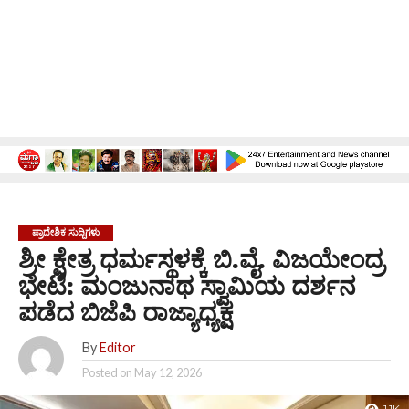
ಪ್ರಾದೇಶಿಕ ಸುದ್ದಿಗಳು
ಶ್ರೀ ಕ್ಷೇತ್ರ ಧರ್ಮಸ್ಥಳಕ್ಕೆ ಬಿ.ವೈ. ವಿಜಯೇಂದ್ರ
ಭೇಟಿ: ಮಂಜುನಾಥ ಸ್ವಾಮಿಯ ದರ್ಶನ
ಪಡೆದ ಬಿಜೆಪಿ ರಾಜ್ಯಾಧ್ಯಕ್ಷ
By
Editor
Posted on
May 12, 2026