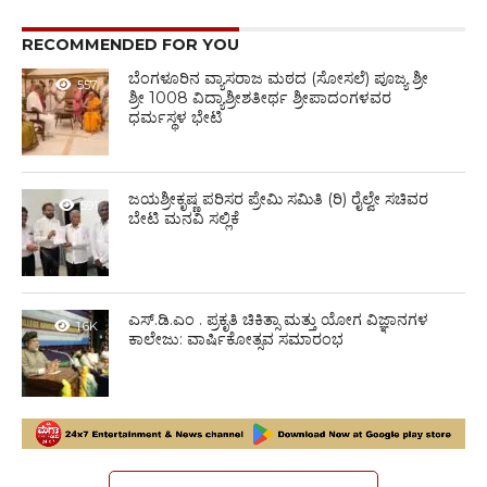
RECOMMENDED FOR YOU
ಬೆಂಗಳೂರಿನ ವ್ಯಾಸರಾಜ ಮಠದ (ಸೋಸಲೆ) ಪೂಜ್ಯ ಶ್ರೀ
557
ಶ್ರೀ 1008 ವಿದ್ಯಾಶ್ರೀಶತೀರ್ಥ ಶ್ರೀಪಾದಂಗಳವರ
ಧರ್ಮಸ್ಥಳ ಭೇಟಿ
ಜಯಶ್ರೀಕೃಷ್ಣ ಪರಿಸರ ಪ್ರೇಮಿ ಸಮಿತಿ (ರಿ) ರೈಲ್ವೇ ಸಚಿವರ
591
ಬೇಟಿ ಮನವಿ ಸಲ್ಲಿಕೆ
ಎಸ್.ಡಿ.ಎಂ . ಪ್ರಕೃತಿ ಚಿಕಿತ್ಸಾ ಮತ್ತು ಯೋಗ ವಿಜ್ಞಾನಗಳ
1.6K
ಕಾಲೇಜು: ವಾರ್ಷಿಕೋತ್ಸವ ಸಮಾರಂಭ