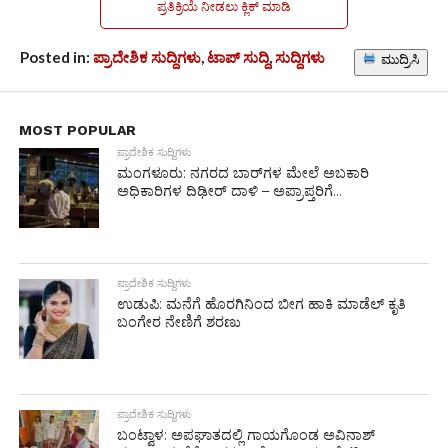
ಪ್ರತಿಕ್ರಿಯೆ ನೀಡಲು ಕ್ಲಿಕ್ ಮಾಡಿ
Posted in:
ಪ್ರಾದೇಶಿಕ ಸುದ್ದಿಗಳು
,
ಟಾಪ್ ಸುದ್ದಿ
,
ಸುದ್ದಿಗಳು
ಮುದ್ರಿಸಿ
MOST POPULAR
ಪ್ರಾದೇಶಿಕ ಸುದ್ದಿಗಳು
ಮಂಗಳೂರು: ನಗರದ ಬಾರ್‌ಗಳ ಮೇಲೆ ಅಬಕಾರಿ
ಅಧಿಕಾರಿಗಳ ದಿಢೀರ್ ದಾಳಿ – ಅಪ್ರಾಪ್ತರಿಗೆ...
ಪ್ರಾದೇಶಿಕ ಸುದ್ದಿಗಳು
ಉಡುಪಿ: ಮನೆಗೆ ಹೊರಗಿನಿಂದ ಬೀಗ ಹಾಕಿ ಮಾಡೆಲ್ ಕೃತಿ
ಬಂಗೇರ ನೇಣಿಗೆ ಶರಣು
ಪ್ರಾದೇಶಿಕ ಸುದ್ದಿಗಳು
ಬಂಟ್ವಾಳ: ಅಪಘಾತದಲ್ಲಿ ಗಾಯಗೊಂಡ ಅವಿನಾಶ್