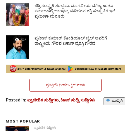
ಕದ್ರಿ ಸಂಸ್ಕೃತಿ ಸಂಭ್ರಮ: ಮಾನವೀಯ ಮೌಲ್ಯ ಹಾಗೂ
312
ಸಮಾಜದಲ್ಲಿ ಬಾಂಧವ್ಯ ಬೆಸೆಯುವ ಶಕ್ತಿ ಸಂಸ್ಕೃತಿಗೆ ಇದೆ –
ಪ್ರಮೀಳಾ ಮನೂರು
ಪ್ರವೀಣ್ ಕುಮಾರ್ ಕೋಡಿಯಾಲ್ ಬೈಲ್ ಅವರಿಗೆ
675
ರಾಷ್ಟ್ರೀಯ ಗೌರವ ಐಕಾನ್ ಪ್ರಶಸ್ತಿ ಗೌರವ
ಪ್ರತಿಕ್ರಿಯೆ ನೀಡಲು ಕ್ಲಿಕ್ ಮಾಡಿ
Posted in:
ಪ್ರಾದೇಶಿಕ ಸುದ್ದಿಗಳು
,
ಟಾಪ್ ಸುದ್ದಿ
,
ಸುದ್ದಿಗಳು
ಮುದ್ರಿಸಿ
MOST POPULAR
ಪ್ರಾದೇಶಿಕ ಸುದ್ದಿಗಳು