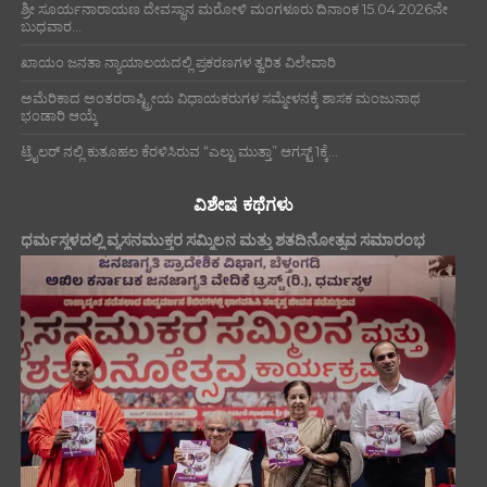
ಶ್ರೀ ಸೂರ್ಯನಾರಾಯಣ ದೇವಸ್ಥಾನ ಮರೋಳಿ ಮಂಗಳೂರು ದಿನಾಂಕ 15.04.2026ನೇ
ಬುಧವಾರ...
ಖಾಯಂ ಜನತಾ ನ್ಯಾಯಾಲಯದಲ್ಲಿ ಪ್ರಕರಣಗಳ ತ್ವರಿತ ವಿಲೇವಾರಿ
ಅಮೆರಿಕಾದ ಅಂತರರಾಷ್ಟ್ರೀಯ ವಿಧಾಯಕರುಗಳ ಸಮ್ಮೇಳನಕ್ಕೆ ಶಾಸಕ ಮಂಜುನಾಥ
ಭಂಡಾರಿ ಆಯ್ಕೆ
ಟ್ರೈಲರ್ ನಲ್ಲಿ ಕುತೂಹಲ ಕೆರಳಿಸಿರುವ “ಎಲ್ಟು ಮುತ್ತಾ” ಆಗಸ್ಟ್ 1ಕ್ಕೆ...
ವಿಶೇಷ ಕಥೆಗಳು
ಧರ್ಮಸ್ಥಳದಲ್ಲಿ ವ್ಯಸನಮುಕ್ತರ ಸಮ್ಮಿಲನ ಮತ್ತು ಶತದಿನೋತ್ಸವ ಸಮಾರಂಭ