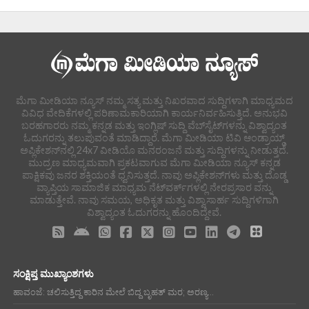
ಮೆಗಾ ಮೀಡಿಯಾ ನ್ಯೂಸ್ ನಮ್ಮ ಸತ್ಯ ಮತ್ತು ನಿಖರವಾದ ಸುದ್ದಿಗಳಾಗಿ ಮಾಧ್ಯಮದ
ವಿವಿಧ ವೇದಿಕೆಗಳಲ್ಲಿ ಪರಿಣಾಮಕಾರಿಯಾಗಿ ಕಾರ್ಯನಿರ್ವಹಿಸುತ್ತಿದೆ. ಅನುಭವಿ
ಬರಹಗಾರರು ನಮ್ಮ ಕನ್ನಡ ಮತ್ತು ಇಂಗ್ಲಿಷ್ ಸುದ್ದಿ ವೆಬ್‌ಸೈಟ್‌ಗಳನ್ನು ವಿಶ್ವಾದ್ಯಂತ
ಓದುಗರನ್ನು ತಲುಪುವಂತೆ ಮಾಡಿದ್ದಾರೆ. ಮೆಗಾ ಮೀಡಿಯಾ ಟಿವಿ ಆಂಡ್ರಾಯ್ಡ್
ಅಪ್ಲಿಕೇಶನ್‌ನಲ್ಲಿ 24x7 ವೀಡಿಯೊ ಮನರಂಜನೆ ಮತ್ತು ಸುದ್ದಿಗಳನ್ನು ನೀಡುತ್ತದೆ.
ಮುದ್ರಣ ಮಾಧ್ಯಮವಾಗಿ ಪ್ರಕಟವಾಗುವ ಮೆಗಾ ಮೀಡಿಯಾ ನ್ಯೂಸ್ ಕನ್ನಡ
ಪಾಕ್ಷಿಕವು ಜನರ ಶಕ್ತಿಯಂತೆ ಧ್ವನಿಸುತ್ತದೆ. ನಾವು ಅಪ್ಲಿಕೇಶನ್‌ಗಳು ಮತ್ತು ದೊಡ್ಡ
ವ್ಯಾಪ್ತಿಯ ಸಾಮಾಜಿಕ ಮಾಧ್ಯಮ ನೆಟ್‌ವರ್ಕ್‌ಗಳಲ್ಲಿ ನೇರಪ್ರಸಾರ ವನ್ನು
ಮಾಡುತ್ತೇವೆ. ನಾವು ಸಮಯ, ಅಧಿಕೃತ ಮತ್ತು ವಿಶ್ವಾಸಾರ್ಹ ಸುದ್ದಿಗಳಿಗಾಗಿ
ವಿಶ್ವಾದ್ಯಂತ ಓದುಗರನ್ನು ಹೊಂದಿದ್ದೇವೆ.
ಸಂಕ್ಷಿಪ್ತ ಮುಖ್ಯಾಂಶಗಳು
ಹಾವಂಜೆ: ಚಲಿಸುತ್ತಿದ್ದ ಕಾರಿನ ಮೇಲೆ ಬಿದ್ದ ಬೃಹತ್ ಮರ; ಅರಣ್ಯ...