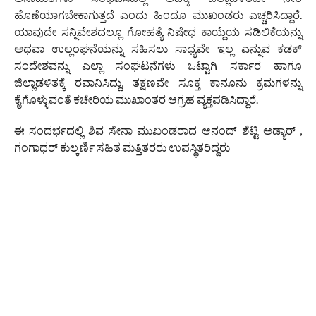
ಹೊಣೆಯಾಗಬೇಕಾಗುತ್ತದೆ ಎಂದು ಹಿಂದೂ ಮುಖಂಡರು ಎಚ್ಚರಿಸಿದ್ದಾರೆ.
ಯಾವುದೇ ಸನ್ನಿವೇಶದಲ್ಲೂ ಗೋಹತ್ಯೆ ನಿಷೇಧ ಕಾಯ್ದೆಯ ಸಡಿಲಿಕೆಯನ್ನು
ಅಥವಾ ಉಲ್ಲಂಘನೆಯನ್ನು ಸಹಿಸಲು ಸಾಧ್ಯವೇ ಇಲ್ಲ ಎನ್ನುವ ಕಡಕ್
ಸಂದೇಶವನ್ನು ಎಲ್ಲಾ ಸಂಘಟನೆಗಳು ಒಟ್ಟಾಗಿ ಸರ್ಕಾರ ಹಾಗೂ
ಜಿಲ್ಲಾಡಳಿತಕ್ಕೆ ರವಾನಿಸಿದ್ದು, ತಕ್ಷಣವೇ ಸೂಕ್ತ ಕಾನೂನು ಕ್ರಮಗಳನ್ನು
ಕೈಗೊಳ್ಳುವಂತೆ ಕಚೇರಿಯ ಮುಖಾಂತರ ಆಗ್ರಹ ವ್ಯಕ್ತಪಡಿಸಿದ್ದಾರೆ.
ಈ ಸಂದರ್ಭದಲ್ಲಿ ಶಿವ ಸೇನಾ ಮುಖಂಡರಾದ ಆನಂದ್ ಶೆಟ್ಟಿ ಅಡ್ಯಾರ್ ,
ಗಂಗಾಧರ್ ಕುಲ್ಕರ್ಣಿ ಸಹಿತ ಮತ್ತಿತರರು ಉಪಸ್ಥಿತರಿದ್ದರು