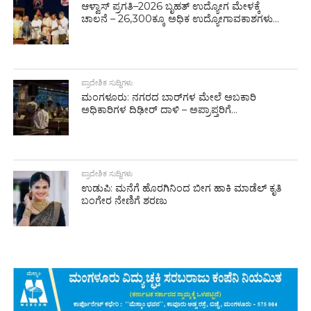
ಆಳ್ವಾಸ್ ಪ್ರಗತಿ–2026 ಬೃಹತ್ ಉದ್ಯೋಗ ಮೇಳಕ್ಕೆ
ಚಾಲನೆ – 26,300ಕ್ಕೂ ಅಧಿಕ ಉದ್ಯೋಗಾವಕಾಶಗಳು...
ಪ್ರಾದೇಶಿಕ ಸುದ್ದಿಗಳು
ಮಂಗಳೂರು: ನಗರದ ಬಾರ್‌ಗಳ ಮೇಲೆ ಅಬಕಾರಿ
ಅಧಿಕಾರಿಗಳ ದಿಢೀರ್ ದಾಳಿ – ಅಪ್ರಾಪ್ತರಿಗೆ...
ಪ್ರಾದೇಶಿಕ ಸುದ್ದಿಗಳು
ಉಡುಪಿ: ಮನೆಗೆ ಹೊರಗಿನಿಂದ ಬೀಗ ಹಾಕಿ ಮಾಡೆಲ್ ಕೃತಿ
ಬಂಗೇರ ನೇಣಿಗೆ ಶರಣು