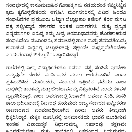
ಸಂದರ್ಭದಲ್ಲಿ ಕಾನೂನುಬಾಹಿರ ಗೋಹತ್ಯೆಗಳು ನಡೆಯದಂತೆ ಕಟ್ಟುನಿಟ್ಟಿನ
ಕ್ರಮ ಕೈಗೊಳ್ಳಬೇಕೆಂದು ಆಗ್ರಹಿಸಿ ಮಂಗಳೂರಿನಲ್ಲಿ ವಿವಿಧ ಹಿಂದೂ
ಸಂಘಟನೆಗಳ ಪ್ರಮುಖರು ಒಟ್ಟಾಗಿ ಜಿಲ್ಲಾಧಿಕಾರಿ ಕಚೇರಿಗೆ ತೆರಳಿ ಮನವಿ
ಪತ್ರ ಸಲ್ಲಿಸಿದ್ದಾರೆ. ಸರ್ಕಾರದ ಇಂತಹ ನಿರ್ಧಾರಗಳು ಮತ್ತು ಪ್ರಸ್ತುತ
ವಿದ್ಯಮಾನಗಳ ವಿರುದ್ಧ ತಮ್ಮ ತೀವ್ರ ಅಸಮಾಧಾನವನ್ನು ಹೊರಹಾಕಿರುವ
ಸಂಘಟನೆಯ ಮುಖಂಡರು, ಸಮಾಜದಲ್ಲಿ ಶಾಂತಿ ಮತ್ತು ಸಮಾನತೆಯನ್ನು
ಕಾಪಾಡುವ ನಿಟ್ಟಿನಲ್ಲಿ ಜಿಲ್ಲಾಡಳಿತವು ತಕ್ಷಣವೇ ಮಧ್ಯಪ್ರವೇಶಿಸಬೇಕು
ಎಂದು ಗಂಗಾಧರ್ ಕುಲ್ಕರ್ಣಿ ಒತ್ತಾಯಿಸಿದ್ದಾರೆ.
ಶಾಲೆಗಳಲ್ಲಿ ಎಲ್ಲಾ ವಿದ್ಯಾರ್ಥಿಗಳಿಗೂ ಸಮಾನ ವಸ್ತ್ರ ಸಂಹಿತೆ ಇರಬೇಕು
ಎನ್ನುವುದೇ ದೇಶದ ಸಂವಿಧಾನದ ಮೂಲ ಆಶಯವಾಗಿದೆ ಎಂದು
ಪ್ರತಿಪಾದಿಸಿದ ಮುಖಂಡರು, ಸರ್ಕಾರದ ಇತ್ತೀಚಿನ ನಡೆಯು ಶಾಲಾ
ಮಕ್ಕಳಲ್ಲೇ ತಾರತಮ್ಯ ಮತ್ತು ಭೇದಭಾವವನ್ನು ಬಿತ್ತುವಂತಿದೆ ಎಂದು ಕಳವಳ
ವ್ಯಕ್ತಪಡಿಸಿದ್ದಾರೆ. ಶಾಲಾ ಆವರಣದಲ್ಲಿ ಹಿಜಾಬ್‌ಗೆ ಅವಕಾಶ ನೀಡಿ, ಕೇಸರಿ
ಶಾಲು ಧರಿಸುವುದಕ್ಕೆ ನಿರ್ಬಂಧ ಹೇರುವುದು ರಾಜ್ಯ ಸರ್ಕಾರದ ತುಷ್ಟೀಕರಣ
ರಾಜಕಾರಣದ ಪರಮಾವಧಿಯಾಗಿದೆ ಎಂದು ಅವರು ತೀವ್ರವಾಗಿ
ಧಿಕ್ಕರಿಸಿದ್ದಾರೆ. ಮಕ್ಕಳ ಮನಸ್ಸಿನಲ್ಲಿ ಅಸಮಾನತೆಯ ಭಾವನೆ ಮೂಡಿಸುವ
ಇಂತಹ ವಿವಾದಾತ್ಮಕ ನಿರ್ಧಾರವನ್ನು ಸರ್ಕಾರವು ತಕ್ಷಣವೇ
ಹಿಂಪಡೆಯಬೇಕು ಮತ್ತು ಶಾಲೆಗಳಲ್ಲಿ ಏಕರೂಪದ ನಿಯಮವನ್ನು