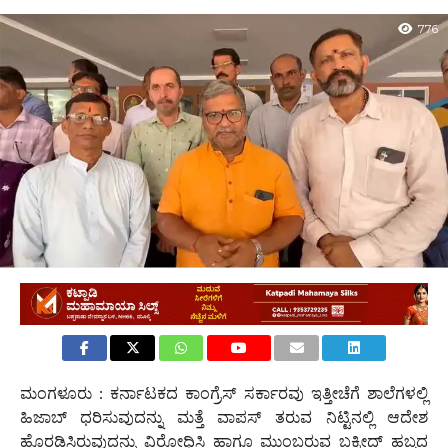
776
ಮಂಗಳೂರು : ಕರ್ನಾಟಕದ ಕಾಂಗ್ರೆಸ್ ಸರ್ಕಾರವು ಇತ್ತೀಚೆಗೆ ಶಾಲೆಗಳಲ್ಲಿ
ಹಿಜಾಬ್ ಧರಿಸುವುದನ್ನು ಮತ್ತೆ ವಾಪಸ್ ತರುವ ನಿಟ್ಟಿನಲ್ಲಿ ಆದೇಶ
ಹೊರಡಿಸಿರುವುದನ್ನು ವಿರೋಧಿಸಿ ಹಾಗೂ ಮುಂಬರುವ ಬಕ್ರೀದ್ ಹಬ್ಬದ