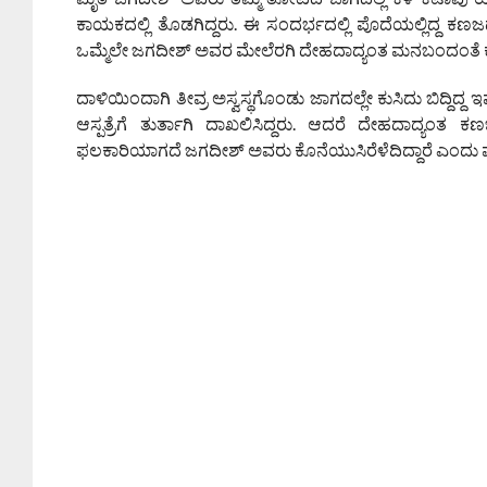
ಕಾಯಕದಲ್ಲಿ ತೊಡಗಿದ್ದರು. ಈ ಸಂದರ್ಭದಲ್ಲಿ ಪೊದೆಯಲ್ಲಿದ್ದ
ಒಮ್ಮೆಲೇ ಜಗದೀಶ್ ಅವರ ಮೇಲೆರಗಿ ದೇಹದಾದ್ಯಂತ ಮನಬಂದಂತೆ ಕಚ್ಚ
ದಾಳಿಯಿಂದಾಗಿ ತೀವ್ರ ಅಸ್ವಸ್ಥಗೊಂಡು ಜಾಗದಲ್ಲೇ ಕುಸಿದು ಬಿದ್ದಿದ್ದ
ಆಸ್ಪತ್ರೆಗೆ ತುರ್ತಾಗಿ ದಾಖಲಿಸಿದ್ದರು. ಆದರೆ ದೇಹದಾದ್ಯಂತ ಕ
ಫಲಕಾರಿಯಾಗದೆ ಜಗದೀಶ್ ಅವರು ಕೊನೆಯುಸಿರೆಳೆದಿದ್ದಾರೆ ಎಂದು ವ