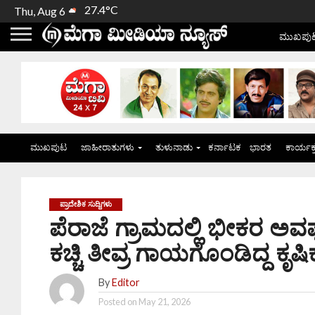
27.4°C
Thu, Aug 6
ಮುಖಪು
ಮುಖಪುಟ
ಜಾಹೀರಾತುಗಳು
ತುಳುನಾಡು
ಕರ್ನಾಟಕ
ಭಾರತ
ಕಾರ್ಯಕ
ಪ್ರಾದೇಶಿಕ ಸುದ್ದಿಗಳು
ಪೆರಾಜೆ ಗ್ರಾಮದಲ್ಲಿ ಭೀಕರ 
ಕಚ್ಚಿ ತೀವ್ರ ಗಾಯಗೊಂಡಿದ್ದ ಕೃಷಿ
By
Editor
Posted on
May 21, 2026