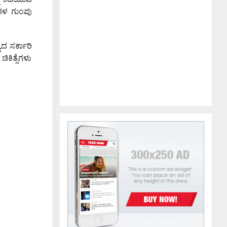
ುಗಳ ಗುಂಪು
ಯದ ಸರ್ಕಾರಿ
ಕಿತ್ಸೆಗಳು