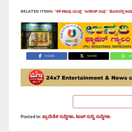
RELATED ITEMS:
'ಕಳೆ ಕಟಾವು ಯಂತ್ರ'
,
'ಜಗದೀಶ್ ಸಾವು'
,
'ತೋಟದಲ್ಲಿ ಅವ
SHARE
SHARE
S
Posted in:
ಪ್ರಾದೇಶಿಕ ಸುದ್ದಿಗಳು
,
ಟಾಪ್ ಸುದ್ದಿ
,
ಸುದ್ದಿಗಳು