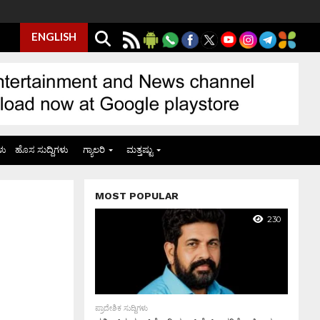
ENGLISH
ಳು
ಹೊಸ ಸುದ್ದಿಗಳು
ಗ್ಯಾಲರಿ
ಮತ್ತಷ್ಟು
MOST POPULAR
230
ಪ್ರಾದೇಶಿಕ ಸುದ್ದಿಗಳು