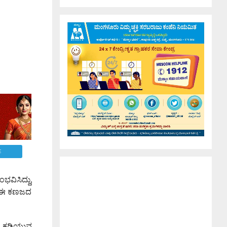
E
ಭವಿಸಿದ್ದು,
ರೇ ಈ ಕಣಜದ
ನು ಕಡಿಯುವ