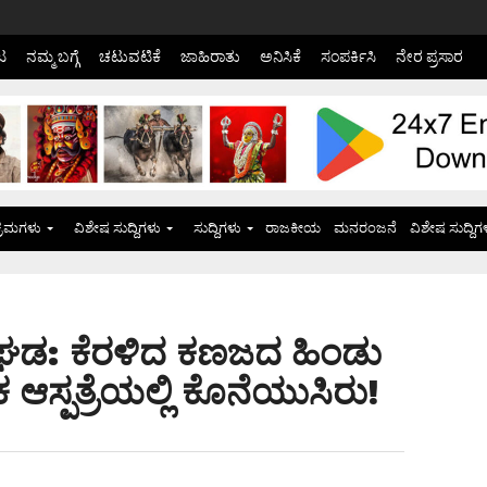
ಟ
ನಮ್ಮ ಬಗ್ಗೆ
ಚಟುವಟಿಕೆ
ಜಾಹಿರಾತು
ಅನಿಸಿಕೆ
ಸಂಪರ್ಕಿಸಿ
ನೇರ ಪ್ರಸಾರ
್ರಮಗಳು
ವಿಶೇಷ ಸುದ್ದಿಗಳು
ಸುದ್ದಿಗಳು
ರಾಜಕೀಯ
ಮನರಂಜನೆ
ವಿಶೇಷ ಸುದ್ದಿಗ
ಅವಘಡ: ಕೆರಳಿದ ಕಣಜದ ಹಿಂಡು
ಕ ಆಸ್ಪತ್ರೆಯಲ್ಲಿ ಕೊನೆಯುಸಿರು!