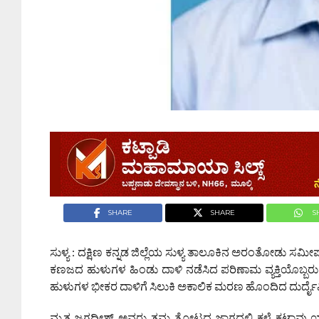
SHARE
SHARE
S
ಸುಳ್ಯ : ದಕ್ಷಿಣ ಕನ್ನಡ ಜಿಲ್ಲೆಯ ಸುಳ್ಯ ತಾಲೂಕಿನ ಅರಂತೋಡು ಸಮೀಪ
ಕಣಜದ ಹುಳುಗಳ ಹಿಂಡು ದಾಳಿ ನಡೆಸಿದ ಪರಿಣಾಮ ವ್ಯಕ್ತಿಯೊಬ್ಬರು
ಹುಳುಗಳ ಭೀಕರ ದಾಳಿಗೆ ಸಿಲುಕಿ ಅಕಾಲಿಕ ಮರಣ ಹೊಂದಿದ ದುರ್ದೈವಿ
ಮೃತ ಜಗದೀಶ್ ಅವರು ತಮ್ಮ ತೋಟದ ಜಾಗದಲ್ಲಿ ಕಳೆ ಕಟಾವು ಯಂತ