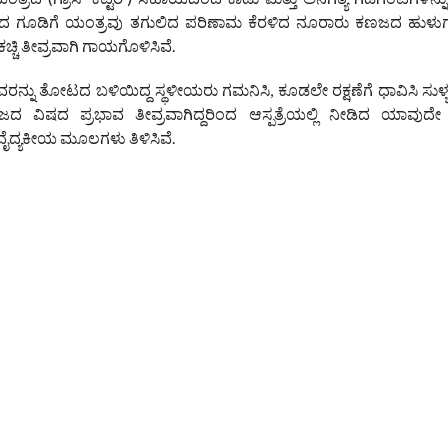
 ಕಣಜದ ಗೂಡಿಗೆ ಯಂತ್ರವು ತಗುಲಿದ ಪರಿಣಾಮ ಕೆರಳಿದ ನೂರಾರು ಕಣಜದ ಹುಳ
ಿ ತೀವ್ರವಾಗಿ ಗಾಯಗೊಳಿಸಿವೆ.
 ಇವರನ್ನು ತೋಟದ ಬಳಿಯಿದ್ದ ಸ್ಥಳೀಯರು ಗಮನಿಸಿ, ಕೂಡಲೇ ರಕ್ಷಣೆಗೆ ಧಾವಿಸಿ ಸುಳ್
ಣಜದ ವಿಷದ ಪ್ರಭಾವ ತೀವ್ರವಾಗಿದ್ದರಿಂದ ಆಸ್ಪತ್ರೆಯಲ್ಲಿ ನೀಡಿದ ಯಾವುದೇ ಚಿ
ೈದ್ಯಕೀಯ ಮೂಲಗಳು ತಿಳಿಸಿವೆ.