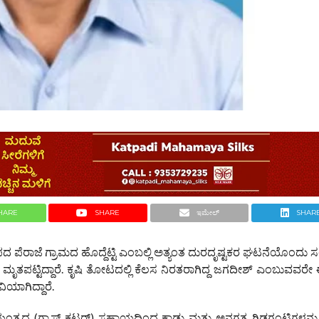
HARE
SHARE
ಇಮೇಲ್
SHAR
ದ ಪೆರಾಜೆ ಗ್ರಾಮದ ಹೊದ್ದೆಟ್ಟಿ ಎಂಬಲ್ಲಿ ಅತ್ಯಂತ ದುರದೃಷ್ಟಕರ ಘಟನೆಯೊಂದು ಸಂ
 ಮೃತಪಟ್ಟಿದ್ದಾರೆ. ಕೃಷಿ ತೋಟದಲ್ಲಿ ಕೆಲಸ ನಿರತರಾಗಿದ್ದ ಜಗದೀಶ್ ಎಂಬುವವ
ಯಾಗಿದ್ದಾರೆ.
್ರದ (ಗ್ರಾಸ್ ಕಟ್ಟರ್) ಸಹಾಯದಿಂದ ಕಾಡು ಮತ್ತು ಅನಗತ್ಯ ಗಿಡಗಂಟಿಗಳನ್