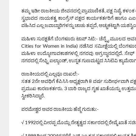
ತಮ್ಮ ಇಡೀ ರಾಜಕೀಯ ಜೀವನದಲ್ಲಿ ಪ್ರಾಮಾಣಿಕತೆ, ಪಕ್ಷ ನಿಷ್ಠೆ, ಕ
ಸ್ವಭಾವದ ನಾಯಕತ್ವ ಕಾಂಗ್ರೆಸ್ ಪಕ್ಷದ ಕಾರ್ಯಕರ್ತರಿಗೆ ಹಾಗೂ ಎಐ
ವಹಿಸಿದ ಎಲ್ಲ ಜವಾಬ್ದಾರಿಗಳನ್ನು ಚಾಚು ತಪ್ಪದೆ, ಅಚ್ಚುಕಟ್ಟಾಗಿ ಯಶಸ
ಮಹಿಳಾ ಸುರಕ್ಷತೆಗೆ ಬೆಂಗಳೂರು ಟಾಪ್ ಸಿಟಿ:- ಚೆನ್ನೈ ಮೂಲದ ಅವತಾರ
Cities for Women in India) ನಡೆಸಿದ ಸಮೀಕ್ಷೆಯಲ್ಲಿ ಬೆಂಗಳೂ
ಮಹಿಳಾ ಉದ್ಯೋಗಾವಕಾಶಗಳಲ್ಲಿ ನಗರವು ಅಗ್ರಸ್ಥಾನದಲ್ಲಿದೆ. ಸ
ನಗರದಲ್ಲಿ ಸೇಫ್ಟಿ ಐಲ್ಯಾಂಡ್, ಉನ್ನತ ಗುಣಮಟ್ಟದ ಸಿಸಿಟಿವಿ ಕ್ಯಾಮೆರಾ
ರಾಜಕೀಯದಲ್ಲಿ ಎಲ್ಲವೂ ದಾಖಲೆ:-
ಸತತ 2ನೇ ಅವಧಿಗೆ ಕೆಪಿಸಿಸಿ ಅಧ್ಯಕ್ಷರಾಗಿ 8 ವರ್ಷ ಸುದೀರ್ಘವಾಗಿ ಪಕ್ಷ
ಪ್ರಮುಖ ಕಾರಣಕರ್ತರು. 3 ಬಾರಿ ರಾಜ್ಯದ ಗೃಹ ಖಾತೆಯನ್ನು ಉತ್ತ
ಸ್ವೀಕರಿಸಿದ್ದಾರೆ.
ಪರಮೇಶ್ವರ ಅವರ ರಾಜಕೀಯ ಹೆಜ್ಜೆ ಗುರುತು:-
√ 1992ರಲ್ಲಿ ವೀರಪ್ಪ ಮೊಯ್ಲಿ ನೇತೃತ್ವದ ಸರ್ಕಾರದಲ್ಲಿ ರೇಷ್ಮೆ ಖಾತೆ ಸಚ
√ 1999 ರಿಂದ 2004ರವರೆಗೆ ಎಸ್.ಎಂ.ಕೃಷ್ಣ ಸರ್ಕಾರದಲ್ಲಿ ಉನ್ನತ ಶಿಕ್ಷಣ