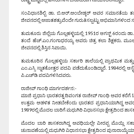
ಸಂವಿಧಾನಶಿಲ್ಪಿ ಡಾ. ಬಿ.ಆರ್.ಅಂಬೇಡ್ಕರ್ ಅವರ ಸಮಾನತೆಯ ತತ್ವ
ಜೀವನದಲ್ಲಿ ಅಜಾತಶತ್ರುವೆಂದೇ ಗುರುತಿಸಲ್ಪಟ್ಟು ಅಭಿಮಾನಿಗಳಿಂದ ಸವ್ಯ
ತುಮಕೂರು ಜಿಲ್ಲೆಯ ಗೊಲ್ಲಹಳ್ಳಿಯಲ್ಲಿ 1951ರ ಆಗಸ್ಟ್ 6ರಂದು ಡ
ತಂದೆ ಹೆಚ್.ಎಂ.ಗಂಗಾಧರಯ್ಯ ಅವರು ಚಿತ್ರ ಕಲಾ ಶಿಕ್ಷಕರು. ಮೂಲ
ಜೀವನದಲ್ಲಿ ಶಿಸ್ತಿನ ಸಿಪಾಯಿ.
ತುಮಕೂರಿನ ಗೊಲ್ಲಹಳ್ಳಿಯ ಸರ್ಕಾರಿ ಶಾಲೆಯಲ್ಲಿ ಪ್ರಾಥಮಿಕ ಮತ್ತು ಪ್
ಎಂ.ಎಸ್ಸಿ ಸ್ನಾತಕೋತ್ತರ ಪದವಿ ಪಡೆದುಕೊಂಡಿದ್ದಾರೆ. 1984ರಲ್ಲಿ ಆಸ
ಪಿ.ಎಚ್‌ಡಿ ಪದವಿಗಳಿಸಿದವರು.
ರಾಜೀವ್ ಗಾಂಧಿ ಮಾರ್ಗದರ್ಶನ:-
ಮಾಜಿ ಪ್ರಧಾನಿ ಭಾರತರತ್ನ ದಿವಂಗತ ರಾಜೀವ್ ಗಾಂಧಿ ಅವರ ಕರೆಗ
ಉತ್ತಮ ಆಡಳಿತ ನೀಡಬೇಕೆಂದು ಭಾರತದ ಪ್ರಧಾನಿಯಾಗಿದ್ದ ಅವರ
1989ರಲ್ಲಿ ಮೊದಲ ಬಾರಿಗೆ ಮಧುಗಿರಿ ವಿಧಾನಸಭಾ ಕ್ಷೇತ್ರದಿಂದ ಶಾ
ಮೊದಲ ಬಾರಿ ಶಾಸಕರಾಗಿದ್ದ ಅವಧಿಯಲ್ಲೇ ವೀರಪ್ಪ ಮೊಯ್ಲಿ ಸರ್
ಚುನಾವಣೆಯಲ್ಲಿ ಮಧುಗಿರಿ ವಿಧಾನಸಭಾ ಕ್ಷೇತ್ರದಿಂದ ಪುನಾರಾಯ್ಕೆಯ