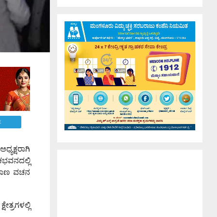
E
ಧ್ಯಕ್ಷರಾಗಿ
ಕಭವನದಲ್ಲಿ
್ರಮಾಣ ವಚನ
ತ್ರಗಳಲ್ಲಿ