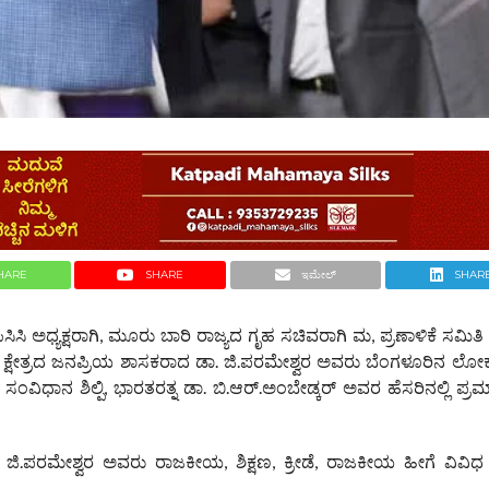
HARE
SHARE
ಇಮೇಲ್
SHAR
ಿ ಅಧ್ಯಕ್ಷರಾಗಿ, ಮೂರು ಬಾರಿ ರಾಜ್ಯದ ಗೃಹ ಸಚಿವರಾಗಿ ಮ, ಪ್ರಣಾಳಿಕೆ ಸಮಿತಿ ಅ
 ಕ್ಷೇತ್ರದ ಜನಪ್ರಿಯ ಶಾಸಕರಾದ ಡಾ. ಜಿ.ಪರಮೇಶ್ವರ ಅವರು ಬೆಂಗಳೂರಿನ ಲೋ
ವಿಧಾನ ಶಿಲ್ಪಿ, ಭಾರತರತ್ನ ಡಾ. ಬಿ.ಆರ್.ಅಂಬೇಡ್ಕರ್ ಅವರ ಹೆಸರಿನಲ್ಲಿ ಪ
ಿ.ಪರಮೇಶ್ವರ ಅವರು ರಾಜಕೀಯ, ಶಿಕ್ಷಣ, ಕ್ರೀಡೆ, ರಾಜಕೀಯ ಹೀಗೆ ವಿವಿಧ ಕ್ಷೇ