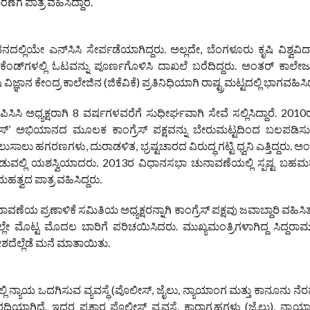
ೆಗೆ ಪಾತ್ರ ವಹಿಸಿದ್ದಾರೆ.
ಲ್ಲಿಯೇ ಎನ್‌ಸಿಸಿ ಸೇರ್ಪಡೆಯಾಗಿದ್ದರು. ಅಲ್ಲದೇ, ಬೆಂಗಳೂರು ಕೃಷಿ ವಿಶ್ವವಿದ
ೆಕೆಂಡ್‌ಗಳಲ್ಲಿ ಓಟವನ್ನು ಪೂರ್ಣಗೊಳಿಸಿ ದಾಖಲೆ ಬರೆದಿದ್ದರು. ಅಂತರ್ ಕಾಲೇ
ಜ್ಞಾನ ಕೇಂದ್ರ ಕಾಲೇಜಿನ (ಜಿಕೆವಿಕೆ) ಪ್ರತಿನಿಧಿಯಾಗಿ ರಾಷ್ಟ್ರಮಟ್ಟದಲ್ಲಿ ಭಾಗವಹಿಸಿದ
ಿ ಅಧ್ಯಕ್ಷರಾಗಿ 8 ವರ್ಷಗಳವರೆಗೆ ಸುಧೀರ್ಘವಾಗಿ ಸೇವೆ ಸಲ್ಲಿಸಿದ್ದಾರೆ. 2010ರಲ್ಲ
್ರೆಸ್’ ಅಭಿಯಾನದ ಮೂಲಕ ಕಾಂಗ್ರೆಸ್ ಪಕ್ಷವನ್ನು ಬೇರುಮಟ್ಟದಿಂದ ಬಲಪಡಿಸುವ
ಸಾಲು ಹಗರಣಗಳು, ದುರಾಡಳಿತ, ಭ್ರಷ್ಟಚಾರದ ವಿರುದ್ಧ ಗಟ್ಟಿ ಧ್ವನಿ ಎತ್ತಿದ್ದರು. ಅಂ
ಾಡುವಲ್ಲಿ ಯಶಸ್ವಿಯಾದರು. 2013ರ ವಿಧಾನಸಭಾ ಚುನಾವಣೆಯಲ್ಲಿ ಸ್ಪಷ್ಟ ಬಹ
ಮಹತ್ವದ ಪಾತ್ರ ವಹಿಸಿದ್ದರು.
 ಪ್ರಣಾಳಿಕೆ‌ ಸಮಿತಿಯ ಅಧ್ಯಕ್ಷರನ್ನಾಗಿ ಕಾಂಗ್ರೆಸ್ ಪಕ್ಷವು ಜವಾಬ್ದಾರಿ ವಹಿಸ
ಲೇ ಮೊಟ್ಟ ಮೊದಲ ಬಾರಿಗೆ ಪರಿಚಯಿಸಿದರು. ಮುಖ್ಯಮಂತ್ರಿಗಳಾಗಿದ್ದ ಸಿದ್ದರ
ದೆಲ್ಲೆಡೆ ಮನೆ ಮಾತಾಯಿತು.
ಿ ನ್ಯಾಯ ಒದಗಿಸುವ ವ್ಯವಸ್ಥೆ (ಪೊಲೀಸ್, ಜೈಲು, ನ್ಯಾಯಾಂಗ ಮತ್ತು ಕಾನೂನು ನೆರ
ಗಿದೆ. ಇದರ ಪ್ರಕಾರ ಪೊಲೀಸ್ ವ್ಯವಸ್ಥೆ, ಕಾರಾಗೃಹಗಳು (ಜೈಲು), ನ್ಯಾಯಾ