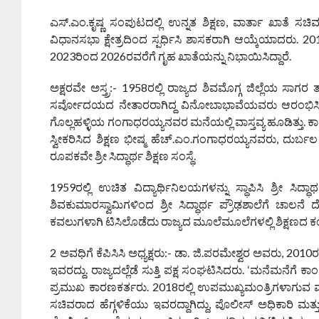
ಎಸ್.ಎಂ.ಕೃಷ್ಣ ಸಂಪುಟದಲ್ಲಿ ಉನ್ನತ ಶಿಕ್ಷಣ, ವಾರ್ತಾ ಖಾತೆ ಸಚಿ
ವಿಧಾನಸಭಾ ಕ್ಷೇತ್ರದಿಂದ ಸ್ಪರ್ಧಿಸಿ ಶಾಸಕರಾಗಿ ಆಯ್ಕೆಯಾದರು. 201
2023ರಿಂದ 2026ರವರೆಗೆ ಗೃಹ ಖಾತೆಯನ್ನು ನಿಭಾಯಿಸಿದ್ದಾರೆ.
ಅಕ್ಷರವೇ ಅಸ್ತ್ರ:- 1958ರಲ್ಲಿ ರಾಜ್ಯದ ಶಿವಮೊಗ್ಗ ಜಿಲ್ಲೆಯ ಸಾ
ಸರ್ವೋದಯದ ನೇತಾರರಾಗಿದ್ದ ವಿನೋಬಾಭಾವೆಯವರು ಆರಂಭಿಸಿದ
ಗೊಲ್ಲಹಳ್ಳಿಯ ಗಂಗಾಧರಯ್ಯನವರ ಮನೆಯಲ್ಲಿ ವಾಸ್ತವ್ಯ ಹೂಡಿತ್ತು
ಸ್ವೀಕರಿಸಿದ ಶಿಕ್ಷಣ ಭೀಷ್ಮ ಹೆಚ್.ಎಂ.ಗಂಗಾಧರಯ್ಯನವರು, ದುರ್ಬ
ರೂಪಕವೇ ಶ್ರೀ ಸಿದ್ಧಾರ್ಥ ಶಿಕ್ಷಣ ಸಂಸ್ಥೆ.
1959ರಲ್ಲಿ ಉಚಿತ ವಿದ್ಯಾರ್ಥಿನಿಲಯಗಳನ್ನು ಸ್ಥಾಪಿಸಿ ಶ್ರೀ ಸಿದ್
ಶಿವಕುಮಾರಸ್ವಾಮಿಗಳಿಂದ ಶ್ರೀ ಸಿದ್ಧಾರ್ಥ ಪ್ರೌಢಶಾಲೆಗೆ ಚಾಲನೆ
ಕವಲುಗಳಾಗಿ ಟಿಸಿಲೊಡೆದು ರಾಜ್ಯದ ಮೂಲೆಮೂಲೆಗಳಲ್ಲಿ ಶಿಕ್ಷಣದ ಕಂಪು ಪ
2 ಅವಧಿಗೆ ಕೆಪಿಸಿಸಿ ಅಧ್ಯಕ್ಷರು:- ಡಾ. ಜಿ.ಪರಮೇಶ್ವರ ಅವರು, 2010
ಇವರದ್ದು. ರಾಜ್ಯದಲ್ಲೆಡೆ ಸುತ್ತಿ ಪಕ್ಷ ಸಂಘಟಿಸಿದರು. ‘ಮನೆಮನೆಗೆ ಕಾಂ
ಪ್ರಮುಖ ಕಾರಣಕರ್ತರು. 2018ರಲ್ಲಿ ಉಪಮುಖ್ಯಮಂತ್ರಿಗಳಾಗುವ
ಸಚಿವರಾದ ಹೆಗ್ಗಳಿಕೆಯು ಇವರದ್ದಾಗಿದ್ದು, ಪೊಲೀಸ್ ಅಧಿಕಾರಿ ಮತ್