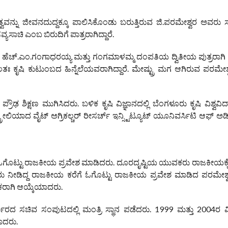
ವನ್ನು ಜೀವನದುದ್ದಕ್ಕೂ ಪಾಲಿಸಿಕೊಂಡು ಬರುತ್ತಿರುವ ಜಿ.ಪರಮೇಶ್ವರ ಅವರು 
ಸಾಚಿ ಎಂಬ ಬಿರುದಿಗೆ ಪಾತ್ರರಾಗಿದ್ದಾರೆ.
ಾ. ಹೆಚ್.ಎಂ.ಗಂಗಾಧರಯ್ಯ ಮತ್ತು ಗಂಗಮಾಳಮ್ಮ ದಂಪತಿಯ ದ್ವಿತೀಯ ಪುತ್ರರಾಗಿ 
ತಃ ಕೃಷಿ ಕುಟುಂಬದ ಹಿನ್ನೆಲೆಯವರಾಗಿದ್ದಾರೆ. ಮೇಷ್ಟ್ರು ಮಗ ಆಗಿರುವ ಪರಮೇ
ರೌಢ ಶಿಕ್ಷಣ ಮುಗಿಸಿದರು. ಬಳಿಕ ಕೃಷಿ ವಿಜ್ಞಾನದಲ್ಲಿ ಬೆಂಗಳೂರು ಕೃಷಿ ವಿಶ್ವವಿದ
್ಟ್ರೇಲಿಯಾದ ವೈಟ್ ಅಗ್ರಿಕಲ್ಚರ್ ರೀಸರ್ಚ್ ಇನ್ಸ್ಟಿಟ್ಯೂಟ್ ಯೂನಿವರ್ಸಿಟಿ ಆಫ್ ಅಡ
ೆ ಓಗೊಟ್ಟು ರಾಜಕೀಯ ಪ್ರವೇಶ ಮಾಡಿದರು. ದೂರದೃಷ್ಟಿಯ ಯುವಕರು ರಾಜಕೀಯಕ್ಕ
ು ನೀಡಿದ್ದ ರಾಜಕೀಯ ಕರೆಗೆ ಓಗೊಟ್ಟು ರಾಜಕೀಯ ಪ್ರವೇಶ ಮಾಡಿದ ಪರಮೇಶ್
ಸಕರಾಗಿ ಆಯ್ಕೆಯಾದರು.
ಕಾರದ ಸಚಿವ ಸಂಪುಟದಲ್ಲಿ ಮಂತ್ರಿ ಸ್ಥಾನ ಪಡೆದರು. 1999 ಮತ್ತು 2004ರ
ಾದರು.