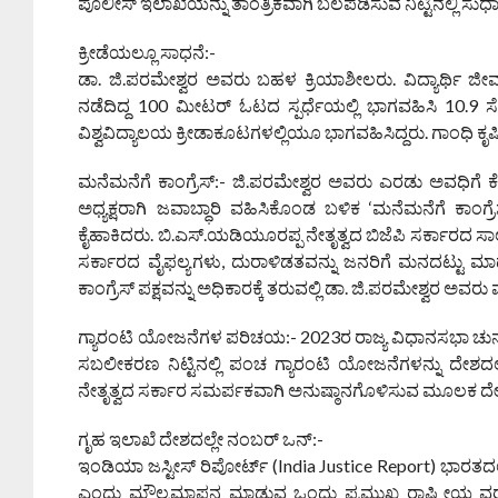
ಪೊಲೀಸ್ ಇಲಾಖೆಯನ್ನು ತಾಂತ್ರಿಕವಾಗಿ ಬಲಪಡಿಸುವ ನಿಟ್ಟಿನಲ್ಲಿ ಸುಧಾರಣ
ಕ್ರೀಡೆಯಲ್ಲೂ ಸಾಧನೆ:-
ಡಾ. ಜಿ.ಪರಮೇಶ್ವರ ಅವರು ಬಹಳ ಕ್ರಿಯಾಶೀಲರು. ವಿದ್ಯಾರ್ಥಿ ಜೀವನದ
ನಡೆದಿದ್ದ 100 ಮೀಟರ್ ಓಟದ ಸ್ಪರ್ಧೆಯಲ್ಲಿ ಭಾಗವಹಿಸಿ 10.9 ಸ
ವಿಶ್ವವಿದ್ಯಾಲಯ ಕ್ರೀಡಾಕೂಟಗಳಲ್ಲಿಯೂ ಭಾಗವಹಿಸಿದ್ದರು. ಗಾಂಧಿ ಕೃಷಿ ವಿ
ಮನೆಮನೆಗೆ ಕಾಂಗ್ರೆಸ್:- ಜಿ.ಪರಮೇಶ್ವರ ಅವರು ಎರಡು ಅವಧಿಗೆ ಕೆಪಿಸಿಸ
ಅಧ್ಯಕ್ಷರಾಗಿ ಜವಾಬ್ಧಾರಿ ವಹಿಸಿಕೊಂಡ ಬಳಿಕ ‘ಮನೆಮನೆಗೆ ಕಾಂಗ
ಕೈಹಾಕಿದರು‌. ಬಿ.ಎಸ್.ಯಡಿಯೂರಪ್ಪ ನೇತೃತ್ವದ ಬಿಜೆಪಿ ಸರ್ಕಾರದ ಸಾಲು
ಸರ್ಕಾರದ ವೈಫಲ್ಯಗಳು, ದುರಾಳಿಡತವನ್ನು ಜನರಿಗೆ ಮನದಟ್ಟು ಮ
ಕಾಂಗ್ರೆಸ್ ಪಕ್ಷವನ್ನು ಅಧಿಕಾರಕ್ಕೆ ತರುವಲ್ಲಿ ಡಾ. ಜಿ.ಪರಮೇಶ್ವರ ಅವರು 
ಗ್ಯಾರಂಟಿ ಯೋಜನೆಗಳ ಪರಿಚಯ:- 2023ರ ರಾಜ್ಯ ವಿಧಾನಸಭಾ ಚುನಾವಣೆಯ
ಸಬಲೀಕರಣ ನಿಟ್ಟಿನಲ್ಲಿ ಪಂಚ ಗ್ಯಾರಂಟಿ ಯೋಜನೆಗಳನ್ನು ದೇಶದಲ್
ನೇತೃತ್ವದ ಸರ್ಕಾರ ಸಮರ್ಪಕವಾಗಿ ಅನುಷ್ಠಾನಗೊಳಿಸುವ ಮೂಲಕ ದೇಶ
ಗೃಹ ಇಲಾಖೆ ದೇಶದಲ್ಲೇ ನಂಬರ್ ಒನ್:-
ಇಂಡಿಯಾ ಜಸ್ಟೀಸ್ ರಿಪೋರ್ಟ್ (India Justice Report) ಭಾರತದಲ್ಲ
ಎಂದು ಮೌಲ್ಯಮಾಪನ ಮಾಡುವ ಒಂದು ಪ್ರಮುಖ ರಾಷ್ಟ್ರೀಯ ವರದಿಯಾ