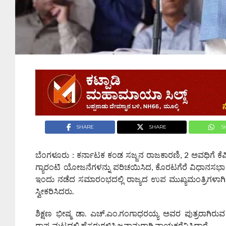
SHARE
SHARE
S
ಬೆಂಗಳೂರು : ಕರ್ನಾಟಕ ಕಂಡ ಸಜ್ಜನ ರಾಜಕಾರಣಿ, 2 ಅವಧಿಗೆ ಕೆಪಿಸಿಸ
ಗ್ಯಾರಂಟಿ ಯೋಜನೆಗಳನ್ನು ಪರಿಚಯಿಸಿದ, ಕೊರಟಗೆರೆ ವಿಧಾನಸಭಾ
ಇಂದು ನಡೆದ ಸಮಾರಂಭದಲ್ಲಿ ರಾಜ್ಯದ ಉಪ ಮುಖ್ಯಮಂತ್ರಿಗಳಾಗಿ ಸಂ
ಸ್ವೀಕರಿಸಿದರು.
ಶಿಕ್ಷಣ ಭೀಷ್ಮ ಡಾ. ಎಚ್.ಎಂ.ಗಂಗಾಧರಯ್ಯ ಅವರ ಪುತ್ರರಾಗಿರುವ ಜ
ರಾಷ್ಟ್ರಮಟ್ಟದಲ್ಲಿ ಹೆಸರುಗಳಿಸಿ ಜನಾನುರಾಗಿ ನಾಯಕರೆನಿಸಿದ್ದಾರೆ.