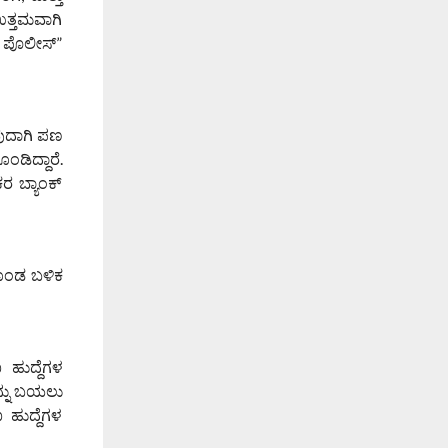
ಉತ್ತಮವಾಗಿ
ೆ ಪೊಲೀಸ್”
ುವುದಾಗಿ ಪಣ
ಂಡಿದ್ದಾರೆ.
ಕರ ಬ್ಯಾಂಕ್
ಕೊಂಡ ಬಳಿಕ
 ಹುದ್ದೆಗಳ
ನ್ನು ಬಯಲು
 ಹುದ್ದೆಗಳ