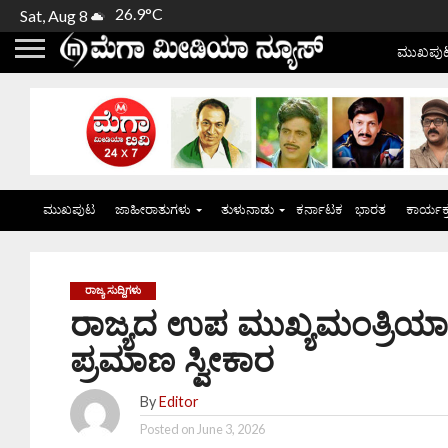
26.9°C
Sat, Aug 8
ಮುಖಪು
ಮುಖಪುಟ
ಜಾಹೀರಾತುಗಳು
ತುಳುನಾಡು
ಕರ್ನಾಟಕ
ಭಾರತ
ಕಾರ್ಯಕ
ರಾಜ್ಯ ಸುದ್ದಿಗಳು
ರಾಜ್ಯದ ಉಪ ಮುಖ್ಯಮಂತ್ರಿಯಾ
ಪ್ರಮಾಣ ಸ್ವೀಕಾರ
By
Editor
Posted on
June 3, 2026