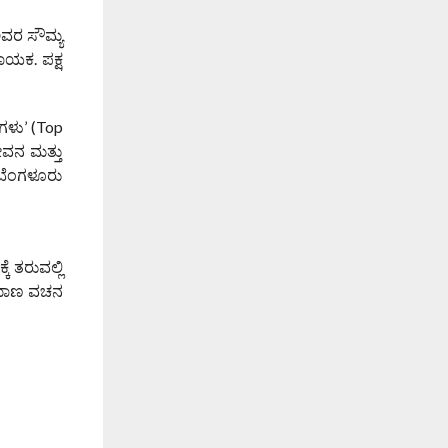
ಅವರ ಸೌಮ್ಯ
ಾಯಕ. ಪಕ್ಷ
ರಗಳು’ (Top
ೀವನ ಮತ್ತು
 ಬೆಂಗಳೂರು
ೆ ತರುವಲ್ಲಿ
್ರಮಾಣ ವಚನ