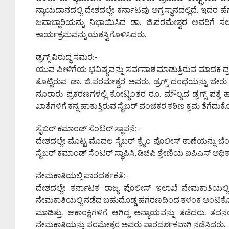
ನ್ಯಾಯದಾನದಲ್ಲಿ ದೇಶದಲ್ಲೇ ಕರ್ನಾಟವು ಅಗ್ರಸ್ಥಾನದಲ್ಲಿದೆ. ಇದರ
ಜವಾಬ್ದಾರಿಯನ್ನು ನಿಭಾಯಿಸಿದ ಡಾ. ಜಿ.ಪರಮೇಶ್ವರ ಅವರಿಗೆ ಸಲ್ಲು
ಕಾರ್ಯಕ್ರಮವನ್ನು ಯಶಸ್ವಿಗೊಳಿಸಿದರು.
ಡ್ರಗ್ಸ್ ವಿರುದ್ಧ ಸಮರ:-
ಯುವ ಪೀಳಿಗೆಯ ಭವಿಷ್ಯವನ್ನು ಸರ್ವನಾಶ ಮಾಡುತ್ತಿರುವ ಮಾದಕ ದ್ರವ್
ತೊಟ್ಟಿರುವ ಡಾ. ಜಿ.ಪರಮೇಶ್ವರ ಅವರು, ಡ್ರಗ್ಸ್ ದಂಧೆಯನ್ನು ಬೇರು
ನೂರಾರು ಪ್ರಕರಣಗಳಲ್ಲಿ ಕೋಟ್ಯಂತರ ರೂ. ಮೌಲ್ಯದ ಡ್ರಗ್ಸ್ ಪತ್ತೆ 
ಖಾತೆಗಳಿಗೆ ಕನ್ನ ಹಾಕುತ್ತಿರುವ ಸೈಬರ್ ವಂಚಕರ ಕಠಿಣ ಕ್ರಮ ತೆಗೆದುಕೊಂ
ಸೈಬರ್ ಕಮಾಂಡ್ ಸೆಂಟರ್ ಸ್ಥಾಪನೆ:-
ದೇಶದಲ್ಲೇ ಮೊಟ್ಟ ಮೊದಲ ಸೈಬರ್ ಕ್ರೈಂ ಪೊಲೀಸ್ ಠಾಣೆಯನ್ನು ಬೆಂಗ
ಸೈಬರ್ ಕಮಾಂಡ್ ಸೆಂಟರ್ ಸ್ಥಾಪಿಸಿ, ಡಿಜಿಪಿ ಶ್ರೇಣಿಯ ಐಪಿಎಸ್ ಅಧಿಕಾ
ನೇಮಕಾತಿಯಲ್ಲಿ ಪಾರದರ್ಶಕತೆ:-
ದೇಶದಲ್ಲೇ ಕರ್ನಾಟಕ ರಾಜ್ಯ ಪೊಲೀಸ್ ಇಲಾಖೆ ನೇಮಕಾತಿಯಲ್ಲಿ
ನೇಮಕಾತಿಯಲ್ಲಿ ನಡೆದ ಬಹುದೊಡ್ಡ ಹಗರಣದಿಂದ ಕಳಂಕ ಅಂಟಿಕೊಂ
ಮಾಡಿತ್ತು. ಆಕಾಂಕ್ಷಿಗಳಿಗೆ ಆಗಿದ್ದ ಅನ್ಯಾಯವನ್ನು ತಡೆದರು. 
ನೇಮಕಾತಿಯನ್ನು ಪರಮೇಶ್ವರ ಅವರು ಪಾರದರ್ಶಕವಾಗಿ ನಡೆಸಿದರು.