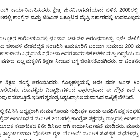
ವರಾಗಿ ಕಾರ್ಯನಿರ್ವಹಿಸಿದರು. ಕ್ಷೇತ್ರ ಪುನರ್ವಿಂಗಡಣೆಯಾದ ಬಳಿಕ, 2008ರಲ್ಲಿ
8ರಲ್ಲಿ ಕಾಂಗ್ರೆಸ್ ಮತ್ತು ಜೆಡಿಎಸ್ ಒಕ್ಕೂಟದ ಮೈತ್ರಿ ಸರ್ಕಾರದಲ್ಲಿ ಉಪಮುಖ್ಯಮ
ಗರ ತಾಲ್ಲೂಕಿನ ಕಾಗೋಡುವಿನಲ್ಲಿ ಭೂದಾನ ಚಳುವಳಿ ಆರಂಭವಾಗಿತ್ತು. ಇದೇ ವೇಳೆಗ
 ಚಳುವಳಿ ದೇಶದೆಲ್ಲೆಡೆ ಸಂಚರಿಸಿ ತುಮಕೂರಿಗೆ ಬಂದಾಗ ಸುಮಾರು 200 
. ಕಾಕಾತಾಳೀಯ ಎನ್ನುವಂತೆ ವಿನೋಬಾ ಅವರ ಸಾಮಾಜಿಕ ಕಳಕಳಿ ಮತ್ತು ಬದ್ಧತೆಯ ಸ
ಲ ವರ್ಗದ ಎಲ್ಲ ಮಕ್ಕಳಿಗೆ ಶಿಕ್ಷಣ ನೀಡುವ ಬಗ್ಗೆ ಚಿಂತಿಸತೊಡಗಿದರು. ಆ ಚಿಂತ
ಧಾರ್ಥ ಶಿಕ್ಷಣ ಸಂಸ್ಥೆ ಆರಂಭಿಸಿದರು. ಗೊಲ್ಲಹಳ್ಳಿಯಲ್ಲಿ ಅದೇ ವರ್ಷ ಜೂನ್ ತಿಂ
 ದೊರೆಯಿತು. ಮೂವತ್ತೈದು ವಿದ್ಯಾರ್ಥಿಗಳಿಂದ ಪ್ರಾರಂಭವಾದ ಈ ಪ್ರೌಢ ಶಾಲೆ ರಾ
ಸರಿಸುತ್ತಿದೆ. ಇದೀಗ ಸ್ವತಂತ್ರ ವಿಶ್ವವಿದ್ಯಾನಿಲಯವಾಗುವ ಮಟ್ಟಕ್ಕೆ ಬೆಳೆದಿದೆ.
ರಲ್ಲಿ ಕೆಪಿಸಿಸಿ ಅಧ್ಯಕ್ಷರಾಗಿ ನೇಮಕಗೊಂಡು ಸುಧೀರ್ಘ ಎರಡು ಅವಧಿಗೆ ಪಕ್ಷ ಸಂಘಟಿ
ಗ್ರೆಸ್’ ಅಭಿಯಾನದ ಮೂಲಕ 2013ರಲ್ಲಿ ಕಾಂಗ್ರೆಸ್ ಪಕ್ಷವನ್ನು ರಾಜ್ಯದಲ್ಲಿ ಅಧಿಕಾರಕ್ಕ
 ಮೂಲಕ ಕರ್ನಾಟಕದ 8ನೇ ಡಿಸಿಎಂ ಆಗಿ ಕಾರ್ಯನಿರ್ವಹಣೆ ಮಾಡಿದರು. ಮೂರು
ತು ಸಿಬ್ಬಂದಿಗಳಿಗಾಗಿ ‘ಪೊಲೀಸ್ ಗೃಹ ಯೋಜನೆ’ ಮೂಲಕ ಸುಸಜ್ಜಿತ ಮನೆಗಳನ್ನು ಕಲ