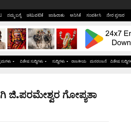
ಟ
ನಮ್ಮ ಬಗ್ಗೆ
ಚಟುವಟಿಕೆ
ಜಾಹಿರಾತು
ಅನಿಸಿಕೆ
ಸಂಪರ್ಕಿಸಿ
ನೇರ ಪ್ರಸಾರ
್ರಮಗಳು
ವಿಶೇಷ ಸುದ್ದಿಗಳು
ಸುದ್ದಿಗಳು
ರಾಜಕೀಯ
ಮನರಂಜನೆ
ವಿಶೇಷ ಸುದ್ದಿಗ
ಗಿ ಜಿ.ಪರಮೇಶ್ವರ ಗೋಪ್ಯತಾ