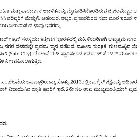
ಳಂಕ ರಹಿತ ಮತ್ತು ಪಾರದರ್ಶಕ ಆಡಳಿತವನ್ನು ಮೈಗೂಡಿಸಿಕೊಂಡಿರುವ ಜಿ.ಪರಮೇಶ್ವರ 
ಸಿಸಿ ವರಿಷ್ಠರಿಗೆ ಮೆಚ್ಚುಗೆ. ಆಡಂಬರ, ಅಬ್ಬರ, ಪ್ರಚಾರದಿಂದ ಸದಾ ದೂರ ಇರುವ ನ
್ವಿಯಾಗಿ ನಿಭಾಯಿಸುವ ಛಾಪು ಇವರದ್ದು.
್‌ ಗ್ರೂಪ್‌ ಸಂಸ್ಥೆಯು ಇತ್ತೀಚೆಗೆ ‘ಭಾರತದಲ್ಲಿ ಮಹಿಳೆಯರಿಗಾಗಿ ಅತ್ಯುತ್ತಮ ನಗ
ರು ನಗರ ದೇಶದಲ್ಲೇ ಪ್ರಥಮ ಸ್ಥಾನ ಪಡೆದಿದೆ. ಮಹಿಳಾ ಸುರಕ್ಷತೆ, ಗುಣಮಟ್ಟದ ಜ
ೇಫ್ ಸಿಟಿ (Safe City) ಯೋಜನೆಯಡಿ ಸ್ಥಾಪಿಸಲಾದ ಕಮಾಂಡ್ ಸೆಂಟರ್ ಮೂಲಕ
ಗಳ ನಿಗಾವಹಿಸಲಾಗುತ್ತಿದೆ.
 ಸಂಘಟನೆಯ ಜವಾಬ್ಧಾರಿಯನ್ನು ಹೊತ್ತು, 2013ರಲ್ಲಿ ಕಾಂಗ್ರೆಸ್ ಪಕ್ಷವನ್ನು ಅಧಿಕಾರಕ್ಕ
ಮವಾಗಿ ನಿಭಾಯಿಸಿದ ಖ್ಯಾತಿ ಇವರಿಗೆ ಇದೆ. 2ನೇ ಸಲ ಉಪ ಮುಖ್ಯಮಂತ್ರಿಯಾಗಿ ಪ
ಿವರು.
, ವಿಜ್ಞಾನ ಮತ್ತು ತಂತ್ರಜ್ಞಾನ, ವಾರ್ತಾ ಮತ್ತು ಪ್ರಚಾರ ಖಾತೆ ನಿರ್ವಹಣೆ.