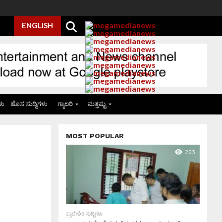
ENGLISH
ಳು
ಹೊಸ ಸುದ್ದಿಗಳು
ಗ್ಯಾಲರಿ
ಮತ್ತಷ್ಟು
MOST POPULAR
223
ಪ್ರಾದೇಶಿಕ ಸುದ್ದಿಗಳು