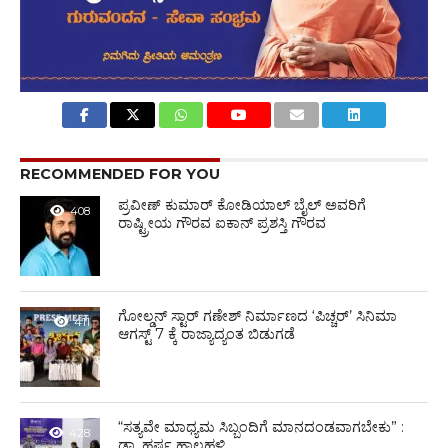
RECOMMENDED FOR YOU
ಪ್ರವೀಣ್ ಕುಮಾರ್ ಕೋಡಿಯಾಲ್ ಬೈಲ್ ಅವರಿಗೆ
408
ರಾಷ್ಟ್ರೀಯ ಗೌರವ ಐಕಾನ್ ಪ್ರಶಸ್ತಿ ಗೌರವ
ಗೋಲ್ಡನ್‌ ಸ್ಟಾರ್‌ ಗಣೇಶ್‌ ನಿರ್ಮಾಣದ ‘ಪಿಚ್ಚರ್’ ಸಿನಿಮಾ
411
ಆಗಸ್ಟ್ 7 ಕ್ಕೆ ರಾಜ್ಯಾದ್ಯಂತ ಬಿಡುಗಡೆ
“ಸತ್ಯವೇ ಮಾಧ್ಯಮ ಸಿಬ್ಬಂದಿಗೆ ಮಾನದಂಡವಾಗಬೇಕು” :
428
ಡಾ. ಹರ್ಷ ಹಾಲಹಳ್ಳಿ