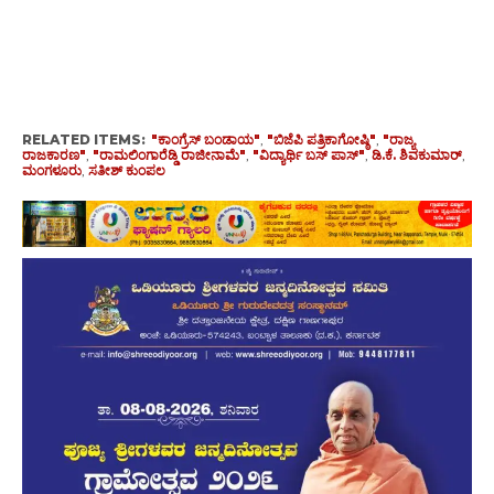
RELATED ITEMS:
"ಕಾಂಗ್ರೆಸ್ ಬಂಡಾಯ"
,
"ಬಿಜೆಪಿ ಪತ್ರಿಕಾಗೋಷ್ಠಿ"
,
"ರಾಜ್ಯ
ರಾಜಕಾರಣ"
,
"ರಾಮಲಿಂಗಾರೆಡ್ಡಿ ರಾಜೀನಾಮೆ"
,
"ವಿದ್ಯಾರ್ಥಿ ಬಸ್ ಪಾಸ್"
,
ಡಿ.ಕೆ. ಶಿವಕುಮಾರ್
,
ಮಂಗಳೂರು
,
ಸತೀಶ್ ಕುಂಪಲ