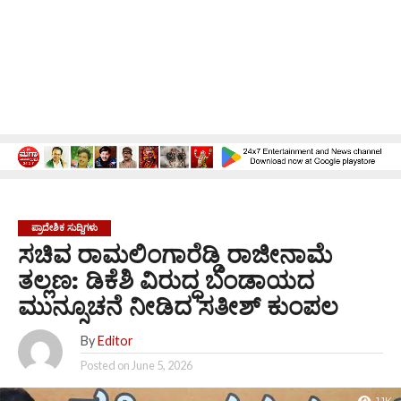
ಪ್ರಾದೇಶಿಕ ಸುದ್ದಿಗಳು
ಸಚಿವ ರಾಮಲಿಂಗಾರೆಡ್ಡಿ ರಾಜೀನಾಮೆ
ತಲ್ಲಣ: ಡಿಕೆಶಿ ವಿರುದ್ಧ ಬಂಡಾಯದ
ಮುನ್ಸೂಚನೆ ನೀಡಿದ ಸತೀಶ್ ಕುಂಪಲ
By
Editor
Posted on
June 5, 2026