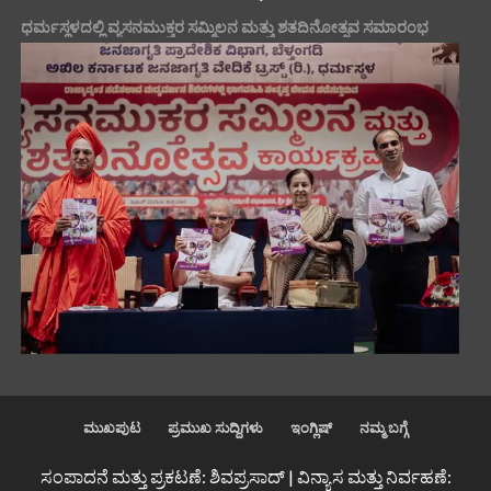
ಧರ್ಮಸ್ಥಳದಲ್ಲಿ ವ್ಯಸನಮುಕ್ತರ ಸಮ್ಮಿಲನ ಮತ್ತು ಶತದಿನೋತ್ಸವ ಸಮಾರಂಭ
ಮುಖಪುಟ
ಪ್ರಮುಖ ಸುದ್ದಿಗಳು
ಇಂಗ್ಲಿಷ್
ನಮ್ಮ ಬಗ್ಗೆ
ಸಂಪಾದನೆ ಮತ್ತು ಪ್ರಕಟಣೆ: ಶಿವಪ್ರಸಾದ್ | ವಿನ್ಯಾಸ ಮತ್ತು ನಿರ್ವಹಣೆ: