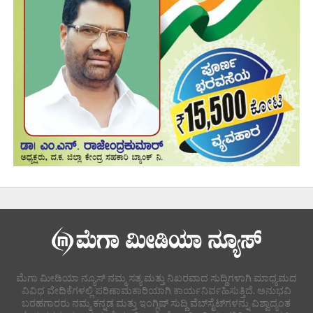
ಮೆಗಾ ಮೀಡಿಯಾ ನ್ಯೂಸ್ ನಮ್ಮ ಸತ್ಯ ಮತ್ತು ನಿಖರವಾದ ಸುದ್ದಿಗಳಾಗಿ ಮಾಧ್ಯಮದ
ವಿವಿಧ ವೇದಿಕೆಗಳಲ್ಲಿ ಪರಿಣಾಮಕಾರಿಯಾಗಿ ಕಾರ್ಯನಿರ್ವಹಿಸುತ್ತಿದೆ. ಅನುಭವಿ
ಬರಹಗಾರರು ನಮ್ಮ ಕನ್ನಡ ಮತ್ತು ಇಂಗ್ಲಿಷ್ ಸುದ್ದಿ ವೆಬ್‌ಸೈಟ್‌ಗಳನ್ನು ವಿಶ್ವಾದ್ಯಂತ