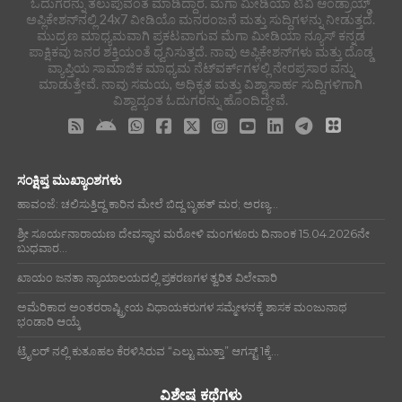
ಓದುಗರನ್ನು ತಲುಪುವಂತೆ ಮಾಡಿದ್ದಾರೆ. ಮೆಗಾ ಮೀಡಿಯಾ ಟಿವಿ ಆಂಡ್ರಾಯ್ಡ್
ಅಪ್ಲಿಕೇಶನ್‌ನಲ್ಲಿ 24x7 ವೀಡಿಯೊ ಮನರಂಜನೆ ಮತ್ತು ಸುದ್ದಿಗಳನ್ನು ನೀಡುತ್ತದೆ.
ಮುದ್ರಣ ಮಾಧ್ಯಮವಾಗಿ ಪ್ರಕಟವಾಗುವ ಮೆಗಾ ಮೀಡಿಯಾ ನ್ಯೂಸ್ ಕನ್ನಡ
ಪಾಕ್ಷಿಕವು ಜನರ ಶಕ್ತಿಯಂತೆ ಧ್ವನಿಸುತ್ತದೆ. ನಾವು ಅಪ್ಲಿಕೇಶನ್‌ಗಳು ಮತ್ತು ದೊಡ್ಡ
ವ್ಯಾಪ್ತಿಯ ಸಾಮಾಜಿಕ ಮಾಧ್ಯಮ ನೆಟ್‌ವರ್ಕ್‌ಗಳಲ್ಲಿ ನೇರಪ್ರಸಾರ ವನ್ನು
ಮಾಡುತ್ತೇವೆ. ನಾವು ಸಮಯ, ಅಧಿಕೃತ ಮತ್ತು ವಿಶ್ವಾಸಾರ್ಹ ಸುದ್ದಿಗಳಿಗಾಗಿ
ವಿಶ್ವಾದ್ಯಂತ ಓದುಗರನ್ನು ಹೊಂದಿದ್ದೇವೆ.
ಸಂಕ್ಷಿಪ್ತ ಮುಖ್ಯಾಂಶಗಳು
ಹಾವಂಜೆ: ಚಲಿಸುತ್ತಿದ್ದ ಕಾರಿನ ಮೇಲೆ ಬಿದ್ದ ಬೃಹತ್ ಮರ; ಅರಣ್ಯ...
ಶ್ರೀ ಸೂರ್ಯನಾರಾಯಣ ದೇವಸ್ಥಾನ ಮರೋಳಿ ಮಂಗಳೂರು ದಿನಾಂಕ 15.04.2026ನೇ
ಬುಧವಾರ...
ಖಾಯಂ ಜನತಾ ನ್ಯಾಯಾಲಯದಲ್ಲಿ ಪ್ರಕರಣಗಳ ತ್ವರಿತ ವಿಲೇವಾರಿ
ಅಮೆರಿಕಾದ ಅಂತರರಾಷ್ಟ್ರೀಯ ವಿಧಾಯಕರುಗಳ ಸಮ್ಮೇಳನಕ್ಕೆ ಶಾಸಕ ಮಂಜುನಾಥ
ಭಂಡಾರಿ ಆಯ್ಕೆ
ಟ್ರೈಲರ್ ನಲ್ಲಿ ಕುತೂಹಲ ಕೆರಳಿಸಿರುವ “ಎಲ್ಟು ಮುತ್ತಾ” ಆಗಸ್ಟ್ 1ಕ್ಕೆ...
ವಿಶೇಷ ಕಥೆಗಳು