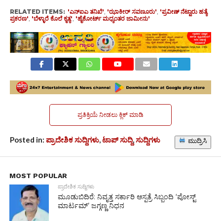
RELATED ITEMS:
'ಎನ್‌ಐಎ ತನಿಖೆ'
,
'ಝಾಕೀರ್ ಸವಣೂರು'
,
'ಪ್ರವೀಣ್ ನೆಟ್ಟಾರು ಹತ್ಯೆ
ಪ್ರಕರಣ'
,
'ಬೆಳ್ಳಾರೆ ಕೊಲೆ ಕೃತ್ಯ'
,
'ಹೈಕೋರ್ಟ್ ಮಧ್ಯಂತರ ಜಾಮೀನು'
ಪ್ರತಿಕ್ರಿಯೆ ನೀಡಲು ಕ್ಲಿಕ್ ಮಾಡಿ
Posted in:
ಪ್ರಾದೇಶಿಕ ಸುದ್ದಿಗಳು
,
ಟಾಪ್ ಸುದ್ದಿ
,
ಸುದ್ದಿಗಳು
ಮುದ್ರಿಸಿ
MOST POPULAR
ಪ್ರಾದೇಶಿಕ ಸುದ್ದಿಗಳು
ಮೂಡುಬಿದಿರೆ: ನಿವೃತ್ತ ಸರ್ಕಾರಿ ಆಸ್ಪತ್ರೆ ಸಿಬ್ಬಂದಿ ‘ಪೋಸ್ಟ್
ಮಾರ್ಟಮ್’ ಜಗ್ಗಣ್ಣ ನಿಧನ