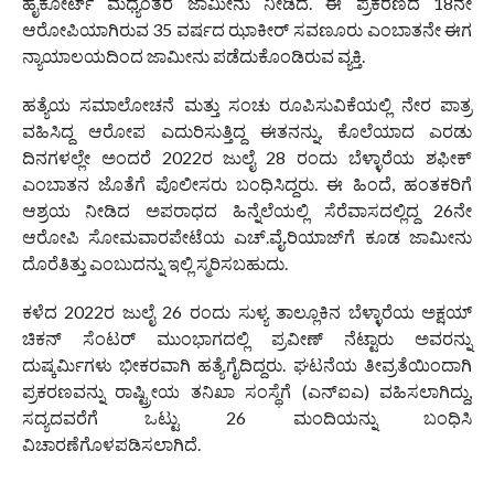
ಹೈಕೋರ್ಟ್ ಮಧ್ಯಂತರ ಜಾಮೀನು ನೀಡಿದೆ. ಈ ಪ್ರಕರಣದ 18ನೇ
ಆರೋಪಿಯಾಗಿರುವ 35 ವರ್ಷದ ಝಾಕೀರ್ ಸವಣೂರು ಎಂಬಾತನೇ ಈಗ
ನ್ಯಾಯಾಲಯದಿಂದ ಜಾಮೀನು ಪಡೆದುಕೊಂಡಿರುವ ವ್ಯಕ್ತಿ.
ಹತ್ಯೆಯ ಸಮಾಲೋಚನೆ ಮತ್ತು ಸಂಚು ರೂಪಿಸುವಿಕೆಯಲ್ಲಿ ನೇರ ಪಾತ್ರ
ವಹಿಸಿದ್ದ ಆರೋಪ ಎದುರಿಸುತ್ತಿದ್ದ ಈತನನ್ನು, ಕೊಲೆಯಾದ ಎರಡು
ದಿನಗಳಲ್ಲೇ ಅಂದರೆ 2022ರ ಜುಲೈ 28 ರಂದು ಬೆಳ್ಳಾರೆಯ ಶಫೀಕ್
ಎಂಬಾತನ ಜೊತೆಗೆ ಪೊಲೀಸರು ಬಂಧಿಸಿದ್ದರು. ಈ ಹಿಂದೆ, ಹಂತಕರಿಗೆ
ಆಶ್ರಯ ನೀಡಿದ ಅಪರಾಧದ ಹಿನ್ನೆಲೆಯಲ್ಲಿ ಸೆರೆವಾಸದಲ್ಲಿದ್ದ 26ನೇ
ಆರೋಪಿ ಸೋಮವಾರಪೇಟೆಯ ಎಚ್.ವೈ.ರಿಯಾಜ್‌ಗೆ ಕೂಡ ಜಾಮೀನು
ದೊರೆತಿತ್ತು ಎಂಬುದನ್ನು ಇಲ್ಲಿ ಸ್ಮರಿಸಬಹುದು.
ಕಳೆದ 2022ರ ಜುಲೈ 26 ರಂದು ಸುಳ್ಯ ತಾಲ್ಲೂಕಿನ ಬೆಳ್ಳಾರೆಯ ಅಕ್ಷಯ್
ಚಿಕನ್ ಸೆಂಟರ್ ಮುಂಭಾಗದಲ್ಲಿ ಪ್ರವೀಣ್ ನೆಟ್ಟಾರು ಅವರನ್ನು
ದುಷ್ಕರ್ಮಿಗಳು ಭೀಕರವಾಗಿ ಹತ್ಯೆಗೈದಿದ್ದರು. ಘಟನೆಯ ತೀವ್ರತೆಯಿಂದಾಗಿ
ಪ್ರಕರಣವನ್ನು ರಾಷ್ಟ್ರೀಯ ತನಿಖಾ ಸಂಸ್ಥೆಗೆ (ಎನ್‌ಐಎ) ವಹಿಸಲಾಗಿದ್ದು,
ಸದ್ಯದವರೆಗೆ ಒಟ್ಟು 26 ಮಂದಿಯನ್ನು ಬಂಧಿಸಿ
ವಿಚಾರಣೆಗೊಳಪಡಿಸಲಾಗಿದೆ.