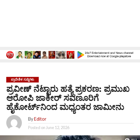
ಪ್ರಾದೇಶಿಕ ಸುದ್ದಿಗಳು
ಪ್ರವೀಣ್ ನೆಟ್ಟಾರು ಹತ್ಯೆ ಪ್ರಕರಣ: ಪ್ರಮುಖ
ಆರೋಪಿ ಜಾಕೀರ್ ಸವಣೂರಿಗೆ
ಹೈಕೋರ್ಟ್‌ನಿಂದ ಮಧ್ಯಂತರ ಜಾಮೀನು
By
Editor
Posted on
June 12, 2026