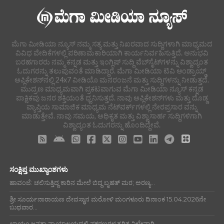
ಮೆಗಾ ಮೀಡಿಯಾ ನ್ಯೂಸ್ ನಮ್ಮ ಸತ್ಯ ಮತ್ತು ನಿಖರವಾದ ಸುದ್ದಿಗಳಾಗಿ ಮಾಧ್ಯಮದ
ವಿವಿಧ ವೇದಿಕೆಗಳಲ್ಲಿ ಪರಿಣಾಮಕಾರಿಯಾಗಿ ಕಾರ್ಯನಿರ್ವಹಿಸುತ್ತಿದೆ. ಅನುಭವಿ
ಬರಹಗಾರರು ನಮ್ಮ ಕನ್ನಡ ಮತ್ತು ಇಂಗ್ಲಿಷ್ ಸುದ್ದಿ ವೆಬ್‌ಸೈಟ್‌ಗಳನ್ನು ವಿಶ್ವಾದ್ಯಂತ
ಓದುಗರನ್ನು ತಲುಪುವಂತೆ ಮಾಡಿದ್ದಾರೆ. ಮೆಗಾ ಮೀಡಿಯಾ ಟಿವಿ ಆಂಡ್ರಾಯ್ಡ್
ಅಪ್ಲಿಕೇಶನ್‌ನಲ್ಲಿ 24x7 ವೀಡಿಯೊ ಮನರಂಜನೆ ಮತ್ತು ಸುದ್ದಿಗಳನ್ನು ನೀಡುತ್ತದೆ.
ಮುದ್ರಣ ಮಾಧ್ಯಮವಾಗಿ ಪ್ರಕಟವಾಗುವ ಮೆಗಾ ಮೀಡಿಯಾ ನ್ಯೂಸ್ ಕನ್ನಡ
ಪಾಕ್ಷಿಕವು ಜನರ ಶಕ್ತಿಯಂತೆ ಧ್ವನಿಸುತ್ತದೆ. ನಾವು ಅಪ್ಲಿಕೇಶನ್‌ಗಳು ಮತ್ತು ದೊಡ್ಡ
ವ್ಯಾಪ್ತಿಯ ಸಾಮಾಜಿಕ ಮಾಧ್ಯಮ ನೆಟ್‌ವರ್ಕ್‌ಗಳಲ್ಲಿ ನೇರಪ್ರಸಾರ ವನ್ನು
ಮಾಡುತ್ತೇವೆ. ನಾವು ಸಮಯ, ಅಧಿಕೃತ ಮತ್ತು ವಿಶ್ವಾಸಾರ್ಹ ಸುದ್ದಿಗಳಿಗಾಗಿ
ವಿಶ್ವಾದ್ಯಂತ ಓದುಗರನ್ನು ಹೊಂದಿದ್ದೇವೆ.
ಸಂಕ್ಷಿಪ್ತ ಮುಖ್ಯಾಂಶಗಳು
ಹಾವಂಜೆ: ಚಲಿಸುತ್ತಿದ್ದ ಕಾರಿನ ಮೇಲೆ ಬಿದ್ದ ಬೃಹತ್ ಮರ; ಅರಣ್ಯ...
ಶ್ರೀ ಸೂರ್ಯನಾರಾಯಣ ದೇವಸ್ಥಾನ ಮರೋಳಿ ಮಂಗಳೂರು ದಿನಾಂಕ 15.04.2026ನೇ
ಬುಧವಾರ...
ಖಾಯಂ ಜನತಾ ನ್ಯಾಯಾಲಯದಲ್ಲಿ ಪ್ರಕರಣಗಳ ತ್ವರಿತ ವಿಲೇವಾರಿ