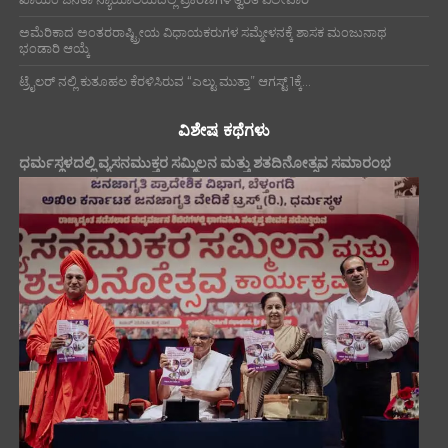
ಅಮೆರಿಕಾದ ಅಂತರರಾಷ್ಟ್ರೀಯ ವಿಧಾಯಕರುಗಳ ಸಮ್ಮೇಳನಕ್ಕೆ ಶಾಸಕ ಮಂಜುನಾಥ
ಭಂಡಾರಿ ಆಯ್ಕೆ
ಟ್ರೈಲರ್ ನಲ್ಲಿ ಕುತೂಹಲ ಕೆರಳಿಸಿರುವ “ಎಲ್ಟು ಮುತ್ತಾ” ಆಗಸ್ಟ್ 1ಕ್ಕೆ...
ವಿಶೇಷ ಕಥೆಗಳು
ಧರ್ಮಸ್ಥಳದಲ್ಲಿ ವ್ಯಸನಮುಕ್ತರ ಸಮ್ಮಿಲನ ಮತ್ತು ಶತದಿನೋತ್ಸವ ಸಮಾರಂಭ