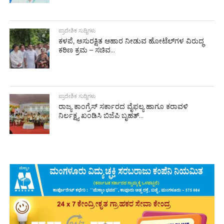
ಪ್ರಾದೇಶಿಕ ಸುದ್ದಿಗಳು
ಕಳಪೆ, ಅಸುರಕ್ಷಿತ ಆಹಾರ ನೀಡುವ ಹೋಟೆಲ್‌ಗಳ ವಿರುದ್ಧ
ಕಠಿಣ ಕ್ರಮ – ಸಚಿವ...
ಪ್ರಾದೇಶಿಕ ಸುದ್ದಿಗಳು
ರಾಜ್ಯ ಕಾಂಗ್ರೆಸ್ ಸರ್ಕಾರದ ವೈಫಲ್ಯ ಹಾಗೂ ಕರಾವಳಿ
ನಿರ್ಲಕ್ಷ್ಯ ಖಂಡಿಸಿ ಬಿಜೆಪಿ ಬೃಹತ್...