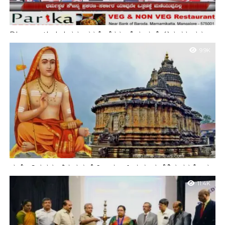
Dharmasthala | ಧರ್ಮಸ್ಥಳ ಕೊಲೆಗಳ ಬಗ್ಗೆ ದೂರು ಕೊಟ್ಟವ ಹತ್ತು ವರ್ಷ
ಎಲ್ಲಿ ಹೋಗಿದ್ದ
9.9K
ಮಲೆನಾಡಿನ ತಪ್ಪಲಲ್ಲಿರುವ ಶೃಂಗೇರಿ ಶಾರದಾ ಪೀಠ ಹಲವು ವೈಶಿಷ್ಟ್ಯಗಳ ಕೇಂದ್ರ
11.4K