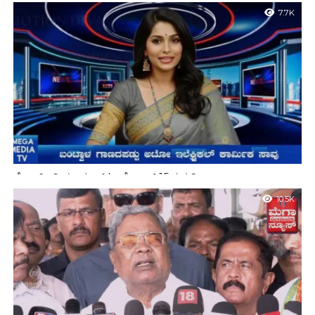
7.7K
ಮೆಗಾ ಮೀಡಿಯಾ ನ್ಯೂಸ್ | ಅಕ್ಟೋಬರ್ 15 ರ ಸುದ್ದಿ
10.5K