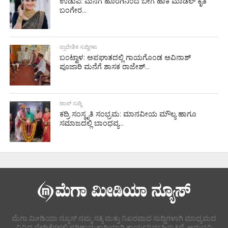
ಉಡುಪಿ: ಮನೆಗೆ ಹೊರಗಿನಿಂದ ಬೀಗ ಹಾಕಿ ಮಾಡೆಲ್ ಕೃತಿ
ಬಂಗೇರ...
ಪ್ರಾದೇಶಿಕ ಸುದ್ದಿಗಳು
ಬಂಟ್ವಾಳ: ಅಪಘಾತದಲ್ಲಿ ಗಾಯಗೊಂಡ ಅವಿನಾಶ್
ಪೂಜಾರಿ ಮನೆಗೆ ಶಾಸಕ ರಾಜೇಶ್...
ಟಾಪ್ ಸುದ್ದಿ
ಕದ್ರಿ ಸಂಸ್ಕೃತಿ ಸಂಭ್ರಮ: ಮಾನವೀಯ ಮೌಲ್ಯ ಹಾಗೂ
ಸಮಾಜದಲ್ಲಿ ಬಾಂಧವ್ಯ...
ಮೆಗಾ ಮೀಡಿಯಾ ನ್ಯೂಸ್ ನಮ್ಮ ಸತ್ಯ ಮತ್ತು ನಿಖರವಾದ ಸುದ್ದಿಗಳಾಗಿ ಮಾಧ್ಯಮದ
ವಿವಿಧ ವೇದಿಕೆಗಳಲ್ಲಿ ಪರಿಣಾಮಕಾರಿಯಾಗಿ ಕಾರ್ಯನಿರ್ವಹಿಸುತ್ತಿದೆ. ಅನುಭವಿ