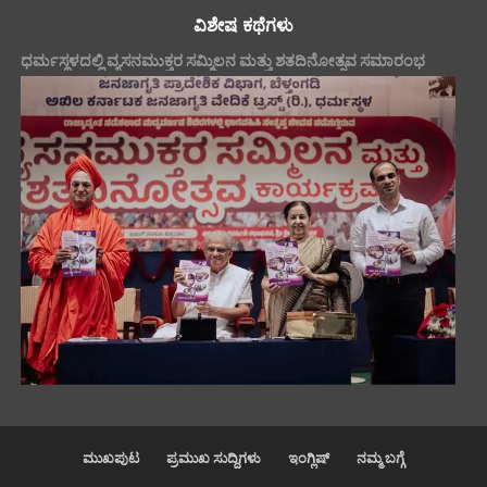
ವಿಶೇಷ ಕಥೆಗಳು
ಧರ್ಮಸ್ಥಳದಲ್ಲಿ ವ್ಯಸನಮುಕ್ತರ ಸಮ್ಮಿಲನ ಮತ್ತು ಶತದಿನೋತ್ಸವ ಸಮಾರಂಭ
ಮುಖಪುಟ
ಪ್ರಮುಖ ಸುದ್ದಿಗಳು
ಇಂಗ್ಲಿಷ್
ನಮ್ಮ ಬಗ್ಗೆ