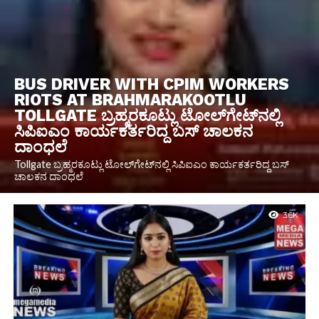
BUS DRIVER WITH CPIM WORKERS
RIOTS AT BRAHMARAKOOTLU
TOLLGATE ಬ್ರಹ್ಮರಕೂಟ್ಲು ಟೋಲ್‌ಗೇಟ್‌ನಲ್ಲಿ
ಸಿಪಿಐಎಂ ಕಾರ್ಯಕರ್ತರಿದ್ದ ಬಸ್ ಚಾಲಕನ
ದಾಂಧಲೆ
Tollgate ಬ್ರಹ್ಮರಕೂಟ್ಲು ಟೋಲ್‌ಗೇಟ್‌ನಲ್ಲಿ ಸಿಪಿಐಎಂ ಕಾರ್ಯಕರ್ತರಿದ್ದ ಬಸ್
ಚಾಲಕನ ದಾಂಧಲೆ
3.6K