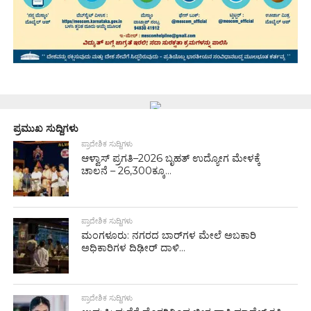
ಪ್ರಮುಖ ಸುದ್ದಿಗಳು
ಪ್ರಾದೇಶಿಕ ಸುದ್ದಿಗಳು
ಆಳ್ವಾಸ್ ಪ್ರಗತಿ–2026 ಬೃಹತ್ ಉದ್ಯೋಗ ಮೇಳಕ್ಕೆ
ಚಾಲನೆ – 26,300ಕ್ಕೂ...
ಪ್ರಾದೇಶಿಕ ಸುದ್ದಿಗಳು
ಮಂಗಳೂರು: ನಗರದ ಬಾರ್‌ಗಳ ಮೇಲೆ ಅಬಕಾರಿ
ಅಧಿಕಾರಿಗಳ ದಿಢೀರ್ ದಾಳಿ...
ಪ್ರಾದೇಶಿಕ ಸುದ್ದಿಗಳು