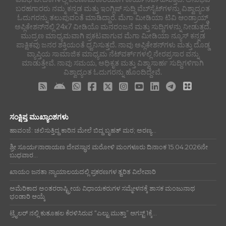
ಬರಹಗಾರರು ನಮ್ಮ ಕನ್ನಡ ಮತ್ತು ಇಂಗ್ಲಿಷ್ ಸುದ್ದಿ ವೆಬ್‌ಸೈಟ್‌ಗಳನ್ನು ವಿಶ್ವಾದ್ಯಂತ
ಓದುಗರನ್ನು ತಲುಪುವಂತೆ ಮಾಡಿದ್ದಾರೆ. ಮೆಗಾ ಮೀಡಿಯಾ ಟಿವಿ ಆಂಡ್ರಾಯ್ಡ್
ಅಪ್ಲಿಕೇಶನ್‌ನಲ್ಲಿ 24x7 ವೀಡಿಯೊ ಮನರಂಜನೆ ಮತ್ತು ಸುದ್ದಿಗಳನ್ನು ನೀಡುತ್ತದೆ.
ಮುದ್ರಣ ಮಾಧ್ಯಮವಾಗಿ ಪ್ರಕಟವಾಗುವ ಮೆಗಾ ಮೀಡಿಯಾ ನ್ಯೂಸ್ ಕನ್ನಡ
ಪಾಕ್ಷಿಕವು ಜನರ ಶಕ್ತಿಯಂತೆ ಧ್ವನಿಸುತ್ತದೆ. ನಾವು ಅಪ್ಲಿಕೇಶನ್‌ಗಳು ಮತ್ತು ದೊಡ್ಡ
ವ್ಯಾಪ್ತಿಯ ಸಾಮಾಜಿಕ ಮಾಧ್ಯಮ ನೆಟ್‌ವರ್ಕ್‌ಗಳಲ್ಲಿ ನೇರಪ್ರಸಾರ ವನ್ನು
ಮಾಡುತ್ತೇವೆ. ನಾವು ಸಮಯ, ಅಧಿಕೃತ ಮತ್ತು ವಿಶ್ವಾಸಾರ್ಹ ಸುದ್ದಿಗಳಿಗಾಗಿ
ವಿಶ್ವಾದ್ಯಂತ ಓದುಗರನ್ನು ಹೊಂದಿದ್ದೇವೆ.
ಸಂಕ್ಷಿಪ್ತ ಮುಖ್ಯಾಂಶಗಳು
ಹಾವಂಜೆ: ಚಲಿಸುತ್ತಿದ್ದ ಕಾರಿನ ಮೇಲೆ ಬಿದ್ದ ಬೃಹತ್ ಮರ; ಅರಣ್ಯ...
ಶ್ರೀ ಸೂರ್ಯನಾರಾಯಣ ದೇವಸ್ಥಾನ ಮರೋಳಿ ಮಂಗಳೂರು ದಿನಾಂಕ 15.04.2026ನೇ
ಬುಧವಾರ...
ಖಾಯಂ ಜನತಾ ನ್ಯಾಯಾಲಯದಲ್ಲಿ ಪ್ರಕರಣಗಳ ತ್ವರಿತ ವಿಲೇವಾರಿ
ಅಮೆರಿಕಾದ ಅಂತರರಾಷ್ಟ್ರೀಯ ವಿಧಾಯಕರುಗಳ ಸಮ್ಮೇಳನಕ್ಕೆ ಶಾಸಕ ಮಂಜುನಾಥ
ಭಂಡಾರಿ ಆಯ್ಕೆ
ಟ್ರೈಲರ್ ನಲ್ಲಿ ಕುತೂಹಲ ಕೆರಳಿಸಿರುವ “ಎಲ್ಟು ಮುತ್ತಾ” ಆಗಸ್ಟ್ 1ಕ್ಕೆ...