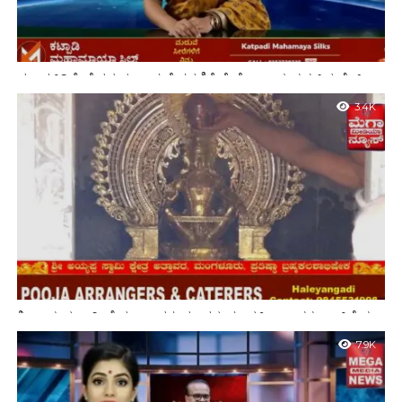
ಮೂಡಬಿದಿರೆ: ದೈವದ ಭಂಡಾರ ಮೆರವಣಿಗೆ ವೇಳೆ ಕಾಲು ಸಂಕ ಕುಸಿದ ಲೈವ್
ವಿಡಿಯೋ
3.4K
ಶ್ರೀ ಅಯ್ಯಪ್ಪ ಸ್ವಾಮಿ ಕ್ಷೇತ್ರ ಅತ್ತಾವರ, ಮಂಗಳೂರು, ಪ್ರತಿಷ್ಠಾ ಬ್ರಹ್ಮಕಲಶಾಭಿಷೇಕ,
ವೈಭವದ ಕ್ಷಣ
7.9K