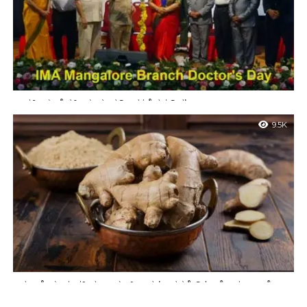
ಭಾರತೀಯ ವೈದ್ಯಕೀಯ ಸಂಘದಿಂದ ‘ವೈದ್ಯರ ದಿನ’
ಭಾರತೀಯ ವೈದ್ಯಕೀಯ ಸಂಘದಿಂದ ‘ವೈದ್ಯರ ದಿನ’
9.5K
ಇನ್ಮುಂದೆ ಯಾರೂ ‘ಹಿಮಾಲಯನ್ ಉಪ್ಪು’ ಬಳಸಬೇಡಿ.! ಆರೋಗ್ಯ ಇಲಾಖೆ
ಎಚ್ಚರಿಕೆ