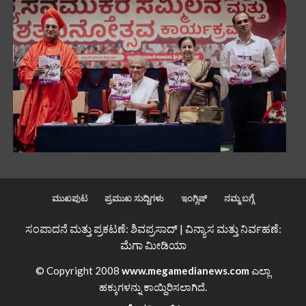
ಮುಖಪುಟ
ಪ್ರಮುಖ ಸುದ್ದಿಗಳು
ಇಂಗ್ಲಿಷ್
ನಮ್ಮ ಬಗ್ಗೆ
ಸಂಪಾದನೆ ಮತ್ತು ಪ್ರಕಟಣೆ: ಶಿವಪ್ರಸಾದ್ | ವಿನ್ಯಾಸ ಮತ್ತು ನಿರ್ವಹಣೆ:
ಮೆಗಾ ಮೀಡಿಯಾ
© Copyright 2008
www.megamedianews.com
ಎಲ್ಲಾ
ಹಕ್ಕುಗಳನ್ನು ಕಾಯ್ದಿರಿಸಲಾಗಿದೆ.