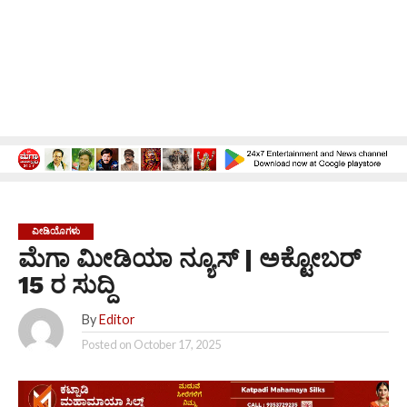
ವೀಡಿಯೊಗಳು
ಮೆಗಾ ಮೀಡಿಯಾ ನ್ಯೂಸ್ | ಅಕ್ಟೋಬರ್
15 ರ ಸುದ್ದಿ
By
Editor
Posted on
October 17, 2025