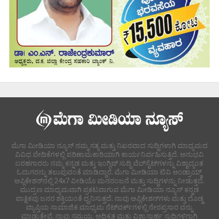
ಮೆಗಾ ಮೀಡಿಯಾ ನ್ಯೂಸ್ ನಮ್ಮ ಸತ್ಯ ಮತ್ತು ನಿಖರವಾದ ಸುದ್ದಿಗಳಾಗಿ ಮಾಧ್ಯಮದ
ವಿವಿಧ ವೇದಿಕೆಗಳಲ್ಲಿ ಪರಿಣಾಮಕಾರಿಯಾಗಿ ಕಾರ್ಯನಿರ್ವಹಿಸುತ್ತಿದೆ. ಅನುಭವಿ
ಬರಹಗಾರರು ನಮ್ಮ ಕನ್ನಡ ಮತ್ತು ಇಂಗ್ಲಿಷ್ ಸುದ್ದಿ ವೆಬ್‌ಸೈಟ್‌ಗಳನ್ನು ವಿಶ್ವಾದ್ಯಂತ
ಓದುಗರನ್ನು ತಲುಪುವಂತೆ ಮಾಡಿದ್ದಾರೆ. ಮೆಗಾ ಮೀಡಿಯಾ ಟಿವಿ ಆಂಡ್ರಾಯ್ಡ್
ಅಪ್ಲಿಕೇಶನ್‌ನಲ್ಲಿ 24x7 ವೀಡಿಯೊ ಮನರಂಜನೆ ಮತ್ತು ಸುದ್ದಿಗಳನ್ನು ನೀಡುತ್ತದೆ.
ಮುದ್ರಣ ಮಾಧ್ಯಮವಾಗಿ ಪ್ರಕಟವಾಗುವ ಮೆಗಾ ಮೀಡಿಯಾ ನ್ಯೂಸ್ ಕನ್ನಡ
ಪಾಕ್ಷಿಕವು ಜನರ ಶಕ್ತಿಯಂತೆ ಧ್ವನಿಸುತ್ತದೆ. ನಾವು ಅಪ್ಲಿಕೇಶನ್‌ಗಳು ಮತ್ತು ದೊಡ್ಡ
ವ್ಯಾಪ್ತಿಯ ಸಾಮಾಜಿಕ ಮಾಧ್ಯಮ ನೆಟ್‌ವರ್ಕ್‌ಗಳಲ್ಲಿ ನೇರಪ್ರಸಾರ ವನ್ನು
ಮಾಡುತ್ತೇವೆ. ನಾವು ಸಮಯ, ಅಧಿಕೃತ ಮತ್ತು ವಿಶ್ವಾಸಾರ್ಹ ಸುದ್ದಿಗಳಿಗಾಗಿ