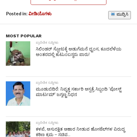
Posted in:
ವೀಡಿಯೊಗಳು
ಮುದ್ರಿಸಿ
MOST POPULAR
ಪ್ರಾದೇಶಿಕ ಸುದ್ದಿಗಳು
ಸಿಲಿಂಡರ್ ಸ್ಫೋಟಕ್ಕೆ ಅಡುಗೆಮನೆ ಧ್ವಂಸ, ಕೂದಲೆಳೆಯ
ಅಂತರದಲ್ಲಿ ಕುಟುಂಬಸ್ಥರು ಪಾರು!
ಪ್ರಾದೇಶಿಕ ಸುದ್ದಿಗಳು
ಮೂಡುಬಿದಿರೆ: ನಿವೃತ್ತ ಸರ್ಕಾರಿ ಆಸ್ಪತ್ರೆ ಸಿಬ್ಬಂದಿ ‘ಪೋಸ್ಟ್
ಮಾರ್ಟಮ್’ ಜಗ್ಗಣ್ಣ ನಿಧನ
ಪ್ರಾದೇಶಿಕ ಸುದ್ದಿಗಳು
ಕಳಪೆ, ಅಸುರಕ್ಷಿತ ಆಹಾರ ನೀಡುವ ಹೋಟೆಲ್‌ಗಳ ವಿರುದ್ಧ
ಕಠಿಣ ಕ್ರಮ – ಸಚಿವ...