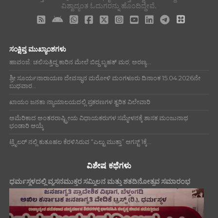
ವಿಶ್ವಾದ್ಯಂತ ಓದುಗರನ್ನು ಹೊಂದಿದ್ದೇವೆ.
ಸಂಕ್ಷಿಪ್ತ ಮುಖ್ಯಾಂಶಗಳು
ಹಾವಂಜೆ: ಚಲಿಸುತ್ತಿದ್ದ ಕಾರಿನ ಮೇಲೆ ಬಿದ್ದ ಬೃಹತ್ ಮರ; ಅರಣ್ಯ...
ಶ್ರೀ ಸೂರ್ಯನಾರಾಯಣ ದೇವಸ್ಥಾನ ಮರೋಳಿ ಮಂಗಳೂರು ದಿನಾಂಕ 15.04.2026ನೇ
ಬುಧವಾರ...
ಖಾಯಂ ಜನತಾ ನ್ಯಾಯಾಲಯದಲ್ಲಿ ಪ್ರಕರಣಗಳ ತ್ವರಿತ ವಿಲೇವಾರಿ
ಅಮೆರಿಕಾದ ಅಂತರರಾಷ್ಟ್ರೀಯ ವಿಧಾಯಕರುಗಳ ಸಮ್ಮೇಳನಕ್ಕೆ ಶಾಸಕ ಮಂಜುನಾಥ
ಭಂಡಾರಿ ಆಯ್ಕೆ
ಟ್ರೈಲರ್ ನಲ್ಲಿ ಕುತೂಹಲ ಕೆರಳಿಸಿರುವ “ಎಲ್ಟು ಮುತ್ತಾ” ಆಗಸ್ಟ್ 1ಕ್ಕೆ...
ವಿಶೇಷ ಕಥೆಗಳು
ಧರ್ಮಸ್ಥಳದಲ್ಲಿ ವ್ಯಸನಮುಕ್ತರ ಸಮ್ಮಿಲನ ಮತ್ತು ಶತದಿನೋತ್ಸವ ಸಮಾರಂಭ