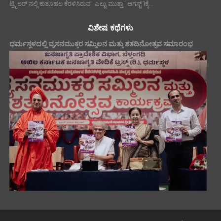
ಟ್ರೈಲರ್ ನಲ್ಲಿ ಕುತೂಹಲ ಕೆರಳಿಸಿರುವ “ಎಲ್ಟು ಮುತ್ತಾ” ಆಗಸ್ಟ್ 1ಕ್ಕೆ...
ವಿಶೇಷ ಕಥೆಗಳು
ಧರ್ಮಸ್ಥಳದಲ್ಲಿ ವ್ಯಸನಮುಕ್ತರ ಸಮ್ಮಿಲನ ಮತ್ತು ಶತದಿನೋತ್ಸವ ಸಮಾರಂಭ