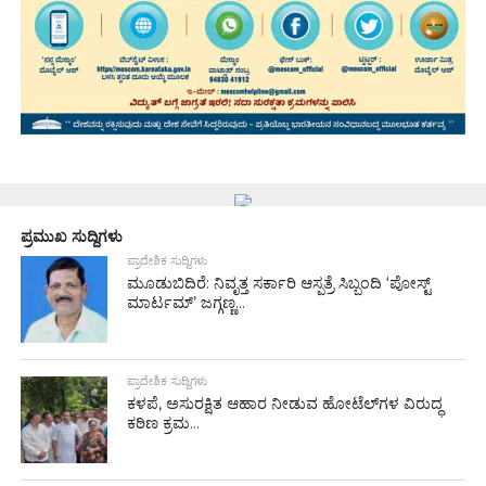
ಪ್ರಮುಖ ಸುದ್ದಿಗಳು
ಪ್ರಾದೇಶಿಕ ಸುದ್ದಿಗಳು
ಮೂಡುಬಿದಿರೆ: ನಿವೃತ್ತ ಸರ್ಕಾರಿ ಆಸ್ಪತ್ರೆ ಸಿಬ್ಬಂದಿ ‘ಪೋಸ್ಟ್
ಮಾರ್ಟಮ್’ ಜಗ್ಗಣ್ಣ...
ಪ್ರಾದೇಶಿಕ ಸುದ್ದಿಗಳು
ಕಳಪೆ, ಅಸುರಕ್ಷಿತ ಆಹಾರ ನೀಡುವ ಹೋಟೆಲ್‌ಗಳ ವಿರುದ್ಧ
ಕಠಿಣ ಕ್ರಮ...