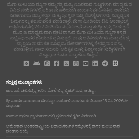
ಮೆಗಾ ಮೀಡಿಯಾ ನ್ಯೂಸ್ ನಮ್ಮ ಸತ್ಯ ಮತ್ತು ನಿಖರವಾದ ಸುದ್ದಿಗಳಾಗಿ ಮಾಧ್ಯಮದ
ವಿವಿಧ ವೇದಿಕೆಗಳಲ್ಲಿ ಪರಿಣಾಮಕಾರಿಯಾಗಿ ಕಾರ್ಯನಿರ್ವಹಿಸುತ್ತಿದೆ. ಅನುಭವಿ
ಬರಹಗಾರರು ನಮ್ಮ ಕನ್ನಡ ಮತ್ತು ಇಂಗ್ಲಿಷ್ ಸುದ್ದಿ ವೆಬ್‌ಸೈಟ್‌ಗಳನ್ನು ವಿಶ್ವಾದ್ಯಂತ
ಓದುಗರನ್ನು ತಲುಪುವಂತೆ ಮಾಡಿದ್ದಾರೆ. ಮೆಗಾ ಮೀಡಿಯಾ ಟಿವಿ ಆಂಡ್ರಾಯ್ಡ್
ಅಪ್ಲಿಕೇಶನ್‌ನಲ್ಲಿ 24x7 ವೀಡಿಯೊ ಮನರಂಜನೆ ಮತ್ತು ಸುದ್ದಿಗಳನ್ನು ನೀಡುತ್ತದೆ.
ಮುದ್ರಣ ಮಾಧ್ಯಮವಾಗಿ ಪ್ರಕಟವಾಗುವ ಮೆಗಾ ಮೀಡಿಯಾ ನ್ಯೂಸ್ ಕನ್ನಡ
ಪಾಕ್ಷಿಕವು ಜನರ ಶಕ್ತಿಯಂತೆ ಧ್ವನಿಸುತ್ತದೆ. ನಾವು ಅಪ್ಲಿಕೇಶನ್‌ಗಳು ಮತ್ತು ದೊಡ್ಡ
ವ್ಯಾಪ್ತಿಯ ಸಾಮಾಜಿಕ ಮಾಧ್ಯಮ ನೆಟ್‌ವರ್ಕ್‌ಗಳಲ್ಲಿ ನೇರಪ್ರಸಾರ ವನ್ನು
ಮಾಡುತ್ತೇವೆ. ನಾವು ಸಮಯ, ಅಧಿಕೃತ ಮತ್ತು ವಿಶ್ವಾಸಾರ್ಹ ಸುದ್ದಿಗಳಿಗಾಗಿ
ವಿಶ್ವಾದ್ಯಂತ ಓದುಗರನ್ನು ಹೊಂದಿದ್ದೇವೆ.
ಸಂಕ್ಷಿಪ್ತ ಮುಖ್ಯಾಂಶಗಳು
ಹಾವಂಜೆ: ಚಲಿಸುತ್ತಿದ್ದ ಕಾರಿನ ಮೇಲೆ ಬಿದ್ದ ಬೃಹತ್ ಮರ; ಅರಣ್ಯ...
ಶ್ರೀ ಸೂರ್ಯನಾರಾಯಣ ದೇವಸ್ಥಾನ ಮರೋಳಿ ಮಂಗಳೂರು ದಿನಾಂಕ 15.04.2026ನೇ
ಬುಧವಾರ...
ಖಾಯಂ ಜನತಾ ನ್ಯಾಯಾಲಯದಲ್ಲಿ ಪ್ರಕರಣಗಳ ತ್ವರಿತ ವಿಲೇವಾರಿ
ಅಮೆರಿಕಾದ ಅಂತರರಾಷ್ಟ್ರೀಯ ವಿಧಾಯಕರುಗಳ ಸಮ್ಮೇಳನಕ್ಕೆ ಶಾಸಕ ಮಂಜುನಾಥ
ಭಂಡಾರಿ ಆಯ್ಕೆ