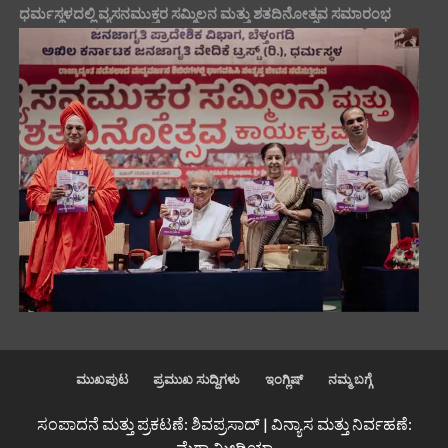
ಧರ್ಮಸ್ಥಳದಲ್ಲಿ ವ್ಯಸನಮುಕ್ತರ ಸಮ್ಮಿಲನ ಮತ್ತು ಶತದಿನೋತ್ಸವ ಸಮಾರಂಭ
ಮುಖಪುಟ
ಪ್ರಮುಖ ಸುದ್ದಿಗಳು
ಇಂಗ್ಲಿಷ್
ನಮ್ಮ ಬಗ್ಗೆ
ಸಂಪಾದನೆ ಮತ್ತು ಪ್ರಕಟಣೆ: ಶಿವಪ್ರಸಾದ್ | ವಿನ್ಯಾಸ ಮತ್ತು ನಿರ್ವಹಣೆ:
ಮೆಗಾ ಮೀಡಿಯಾ