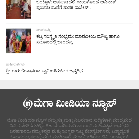
ಬಂಟ್ವಾಳ: ಅಪಘಾತದಲ್ಲಿ ಗಾಯಗೊಂಡ ಅವಿನಾಶ್
ಪೂಜಾರಿ ಮನೆಗೆ ಶಾಸಕ ರಾಜೇಶ್...
ಟಾಪ್ ಸುದ್ದಿ
ಕದ್ರಿ ಸಂಸ್ಕೃತಿ ಸಂಭ್ರಮ: ಮಾನವೀಯ ಮೌಲ್ಯ ಹಾಗೂ
ಸಮಾಜದಲ್ಲಿ ಬಾಂಧವ್ಯ...
ಜಾಹೀರಾತುಗಳು
ಶ್ರೀ ಗುರುದೇವಾನಂದ ಸ್ವಾಮೀಜಿಗಳವರ ಜನ್ಮದಿನ
ಮೆಗಾ ಮೀಡಿಯಾ ನ್ಯೂಸ್ ನಮ್ಮ ಸತ್ಯ ಮತ್ತು ನಿಖರವಾದ ಸುದ್ದಿಗಳಾಗಿ ಮಾಧ್ಯಮದ
ವಿವಿಧ ವೇದಿಕೆಗಳಲ್ಲಿ ಪರಿಣಾಮಕಾರಿಯಾಗಿ ಕಾರ್ಯನಿರ್ವಹಿಸುತ್ತಿದೆ. ಅನುಭವಿ
ಬರಹಗಾರರು ನಮ್ಮ ಕನ್ನಡ ಮತ್ತು ಇಂಗ್ಲಿಷ್ ಸುದ್ದಿ ವೆಬ್‌ಸೈಟ್‌ಗಳನ್ನು ವಿಶ್ವಾದ್ಯಂತ
ಓದುಗರನ್ನು ತಲುಪುವಂತೆ ಮಾಡಿದ್ದಾರೆ. ಮೆಗಾ ಮೀಡಿಯಾ ಟಿವಿ ಆಂಡ್ರಾಯ್ಡ್