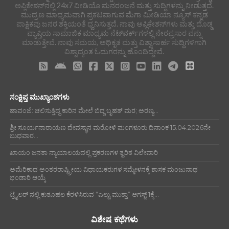
ಅಪ್ಲಿಕೇಶನ್‌ನಲ್ಲಿ 24x7 ವೀಡಿಯೊ ಮನರಂಜನೆ ಮತ್ತು ಸುದ್ದಿಗಳನ್ನು ನೀಡುತ್ತದೆ.
ಮುದ್ರಣ ಮಾಧ್ಯಮವಾಗಿ ಪ್ರಕಟವಾಗುವ ಮೆಗಾ ಮೀಡಿಯಾ ನ್ಯೂಸ್ ಕನ್ನಡ
ಪಾಕ್ಷಿಕವು ಜನರ ಶಕ್ತಿಯಂತೆ ಧ್ವನಿಸುತ್ತದೆ. ನಾವು ಅಪ್ಲಿಕೇಶನ್‌ಗಳು ಮತ್ತು ದೊಡ್ಡ
ವ್ಯಾಪ್ತಿಯ ಸಾಮಾಜಿಕ ಮಾಧ್ಯಮ ನೆಟ್‌ವರ್ಕ್‌ಗಳಲ್ಲಿ ನೇರಪ್ರಸಾರ ವನ್ನು
ಮಾಡುತ್ತೇವೆ. ನಾವು ಸಮಯ, ಅಧಿಕೃತ ಮತ್ತು ವಿಶ್ವಾಸಾರ್ಹ ಸುದ್ದಿಗಳಿಗಾಗಿ
ವಿಶ್ವಾದ್ಯಂತ ಓದುಗರನ್ನು ಹೊಂದಿದ್ದೇವೆ.
ಸಂಕ್ಷಿಪ್ತ ಮುಖ್ಯಾಂಶಗಳು
ಹಾವಂಜೆ: ಚಲಿಸುತ್ತಿದ್ದ ಕಾರಿನ ಮೇಲೆ ಬಿದ್ದ ಬೃಹತ್ ಮರ; ಅರಣ್ಯ...
ಶ್ರೀ ಸೂರ್ಯನಾರಾಯಣ ದೇವಸ್ಥಾನ ಮರೋಳಿ ಮಂಗಳೂರು ದಿನಾಂಕ 15.04.2026ನೇ
ಬುಧವಾರ...
ಖಾಯಂ ಜನತಾ ನ್ಯಾಯಾಲಯದಲ್ಲಿ ಪ್ರಕರಣಗಳ ತ್ವರಿತ ವಿಲೇವಾರಿ
ಅಮೆರಿಕಾದ ಅಂತರರಾಷ್ಟ್ರೀಯ ವಿಧಾಯಕರುಗಳ ಸಮ್ಮೇಳನಕ್ಕೆ ಶಾಸಕ ಮಂಜುನಾಥ
ಭಂಡಾರಿ ಆಯ್ಕೆ
ಟ್ರೈಲರ್ ನಲ್ಲಿ ಕುತೂಹಲ ಕೆರಳಿಸಿರುವ “ಎಲ್ಟು ಮುತ್ತಾ” ಆಗಸ್ಟ್ 1ಕ್ಕೆ...
ವಿಶೇಷ ಕಥೆಗಳು