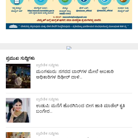
ಪ್ರಮುಖ ಸುದ್ದಿಗಳು
ಪ್ರಾದೇಶಿಕ ಸುದ್ದಿಗಳು
ಮಂಗಳೂರು: ನಗರದ ಬಾರ್‌ಗಳ ಮೇಲೆ ಅಬಕಾರಿ
ಅಧಿಕಾರಿಗಳ ದಿಢೀರ್ ದಾಳಿ...
ಪ್ರಾದೇಶಿಕ ಸುದ್ದಿಗಳು
ಉಡುಪಿ: ಮನೆಗೆ ಹೊರಗಿನಿಂದ ಬೀಗ ಹಾಕಿ ಮಾಡೆಲ್ ಕೃತಿ
ಬಂಗೇರ...
ಪ್ರಾದೇಶಿಕ ಸುದ್ದಿಗಳು