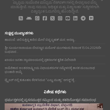
ವ್ಯಾಪ್ತಿಯ ಸಾಮಾಜಿಕ ಮಾಧ್ಯಮ ನೆಟ್‌ವರ್ಕ್‌ಗಳಲ್ಲಿ ನೇರಪ್ರಸಾರ ವನ್ನು
ಮಾಡುತ್ತೇವೆ. ನಾವು ಸಮಯ, ಅಧಿಕೃತ ಮತ್ತು ವಿಶ್ವಾಸಾರ್ಹ ಸುದ್ದಿಗಳಿಗಾಗಿ
ವಿಶ್ವಾದ್ಯಂತ ಓದುಗರನ್ನು ಹೊಂದಿದ್ದೇವೆ.
ಸಂಕ್ಷಿಪ್ತ ಮುಖ್ಯಾಂಶಗಳು
ಹಾವಂಜೆ: ಚಲಿಸುತ್ತಿದ್ದ ಕಾರಿನ ಮೇಲೆ ಬಿದ್ದ ಬೃಹತ್ ಮರ; ಅರಣ್ಯ...
ಶ್ರೀ ಸೂರ್ಯನಾರಾಯಣ ದೇವಸ್ಥಾನ ಮರೋಳಿ ಮಂಗಳೂರು ದಿನಾಂಕ 15.04.2026ನೇ
ಬುಧವಾರ...
ಖಾಯಂ ಜನತಾ ನ್ಯಾಯಾಲಯದಲ್ಲಿ ಪ್ರಕರಣಗಳ ತ್ವರಿತ ವಿಲೇವಾರಿ
ಅಮೆರಿಕಾದ ಅಂತರರಾಷ್ಟ್ರೀಯ ವಿಧಾಯಕರುಗಳ ಸಮ್ಮೇಳನಕ್ಕೆ ಶಾಸಕ ಮಂಜುನಾಥ
ಭಂಡಾರಿ ಆಯ್ಕೆ
ಟ್ರೈಲರ್ ನಲ್ಲಿ ಕುತೂಹಲ ಕೆರಳಿಸಿರುವ “ಎಲ್ಟು ಮುತ್ತಾ” ಆಗಸ್ಟ್ 1ಕ್ಕೆ...
ವಿಶೇಷ ಕಥೆಗಳು
ಧರ್ಮಸ್ಥಳದಲ್ಲಿ ವ್ಯಸನಮುಕ್ತರ ಸಮ್ಮಿಲನ ಮತ್ತು ಶತದಿನೋತ್ಸವ ಸಮಾರಂಭ