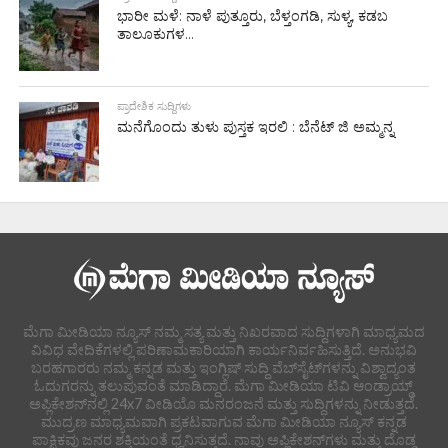
ಭಾರೀ ಮಳೆ: ನಾಳೆ ಪುತ್ತೂರು, ಬೆಳ್ತಂಗಡಿ, ಸುಳ್ಯ, ಕಡಬ
ತಾಲೂಕುಗಳ...
ಪ್ರಾದೇಶಿಕ ಸುದ್ದಿಗಳು
ಮನೆಗೊಂದು ತುಳು ಪುಸ್ತಕ ಇರಲಿ : ಬೆನೆಟ್ ಜಿ ಅಮ್ಮನ್ನ
ಮೆಗಾ ಮೀಡಿಯಾ ನ್ಯೂಸ್ ನಮ್ಮ ಸತ್ಯ ಮತ್ತು ನಿಖರವಾದ ಸುದ್ದಿಗಳಾಗಿ ಮಾಧ್ಯಮದ
ವಿವಿಧ ವೇದಿಕೆಗಳಲ್ಲಿ ಪರಿಣಾಮಕಾರಿಯಾಗಿ ಕಾರ್ಯನಿರ್ವಹಿಸುತ್ತಿದೆ. ಅನುಭವಿ
ಬರಹಗಾರರು ನಮ್ಮ ಕನ್ನಡ ಮತ್ತು ಇಂಗ್ಲಿಷ್ ಸುದ್ದಿ ವೆಬ್‌ಸೈಟ್‌ಗಳನ್ನು ವಿಶ್ವಾದ್ಯಂತ
ಓದುಗರನ್ನು ತಲುಪುವಂತೆ ಮಾಡಿದ್ದಾರೆ. ಮೆಗಾ ಮೀಡಿಯಾ ಟಿವಿ ಆಂಡ್ರಾಯ್ಡ್
ಅಪ್ಲಿಕೇಶನ್‌ನಲ್ಲಿ 24x7 ವೀಡಿಯೊ ಮನರಂಜನೆ ಮತ್ತು ಸುದ್ದಿಗಳನ್ನು ನೀಡುತ್ತದೆ.
ಮುದ್ರಣ ಮಾಧ್ಯಮವಾಗಿ ಪ್ರಕಟವಾಗುವ ಮೆಗಾ ಮೀಡಿಯಾ ನ್ಯೂಸ್ ಕನ್ನಡ
ಪಾಕ್ಷಿಕವು ಜನರ ಶಕ್ತಿಯಂತೆ ಧ್ವನಿಸುತ್ತದೆ. ನಾವು ಅಪ್ಲಿಕೇಶನ್‌ಗಳು ಮತ್ತು ದೊಡ್ಡ