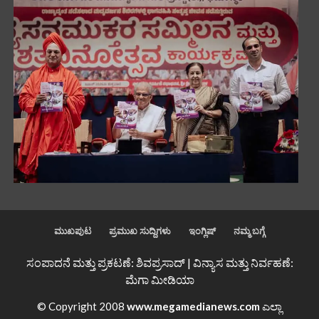
ಮುಖಪುಟ
ಪ್ರಮುಖ ಸುದ್ದಿಗಳು
ಇಂಗ್ಲಿಷ್
ನಮ್ಮ ಬಗ್ಗೆ
ಸಂಪಾದನೆ ಮತ್ತು ಪ್ರಕಟಣೆ: ಶಿವಪ್ರಸಾದ್ | ವಿನ್ಯಾಸ ಮತ್ತು ನಿರ್ವಹಣೆ:
ಮೆಗಾ ಮೀಡಿಯಾ
© Copyright 2008
www.megamedianews.com
ಎಲ್ಲಾ