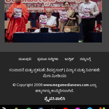
ಮುಖಪುಟ
ಪ್ರಮುಖ ಸುದ್ದಿಗಳು
ಇಂಗ್ಲಿಷ್
ನಮ್ಮ ಬಗ್ಗೆ
ಸಂಪಾದನೆ ಮತ್ತು ಪ್ರಕಟಣೆ: ಶಿವಪ್ರಸಾದ್ | ವಿನ್ಯಾಸ ಮತ್ತು ನಿರ್ವಹಣೆ:
ಮೆಗಾ ಮೀಡಿಯಾ
© Copyright 2008
www.megamedianews.com
ಎಲ್ಲಾ
ಹಕ್ಕುಗಳನ್ನು ಕಾಯ್ದಿರಿಸಲಾಗಿದೆ.
ಪ್ರೈವಸಿ ಪಾಲಿಸಿ