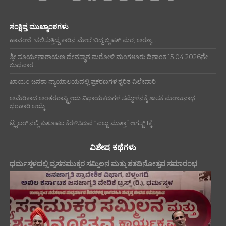
ಸಂಕ್ಷಿಪ್ತ ಮುಖ್ಯಾಂಶಗಳು
ಹಾವಂಜೆ: ಚಲಿಸುತ್ತಿದ್ದ ಕಾರಿನ ಮೇಲೆ ಬಿದ್ದ ಬೃಹತ್ ಮರ; ಅರಣ್ಯ...
ಶ್ರೀ ಸೂರ್ಯನಾರಾಯಣ ದೇವಸ್ಥಾನ ಮರೋಳಿ ಮಂಗಳೂರು ದಿನಾಂಕ 15.04.2026ನೇ
ಬುಧವಾರ...
ಖಾಯಂ ಜನತಾ ನ್ಯಾಯಾಲಯದಲ್ಲಿ ಪ್ರಕರಣಗಳ ತ್ವರಿತ ವಿಲೇವಾರಿ
ಅಮೆರಿಕಾದ ಅಂತರರಾಷ್ಟ್ರೀಯ ವಿಧಾಯಕರುಗಳ ಸಮ್ಮೇಳನಕ್ಕೆ ಶಾಸಕ ಮಂಜುನಾಥ
ಭಂಡಾರಿ ಆಯ್ಕೆ
ಟ್ರೈಲರ್ ನಲ್ಲಿ ಕುತೂಹಲ ಕೆರಳಿಸಿರುವ “ಎಲ್ಟು ಮುತ್ತಾ” ಆಗಸ್ಟ್ 1ಕ್ಕೆ...
ವಿಶೇಷ ಕಥೆಗಳು
ಧರ್ಮಸ್ಥಳದಲ್ಲಿ ವ್ಯಸನಮುಕ್ತರ ಸಮ್ಮಿಲನ ಮತ್ತು ಶತದಿನೋತ್ಸವ ಸಮಾರಂಭ