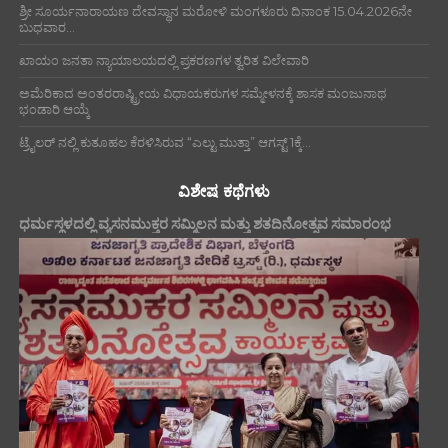
ಶ್ರೀ ಸೂರ್ಯನಾರಾಯಣ ದೇವಸ್ಥಾನ ಮರೋಳಿ ಮಂಗಳೂರು ದಿನಾಂಕ 15.04.2026ನೇ
ಬುಧವಾರ...
ಖಾಯಂ ಜನತಾ ನ್ಯಾಯಾಲಯದಲ್ಲಿ ಪ್ರಕರಣಗಳ ತ್ವರಿತ ವಿಲೇವಾರಿ
ಅಮೆರಿಕಾದ ಅಂತರರಾಷ್ಟ್ರೀಯ ವಿಧಾಯಕರುಗಳ ಸಮ್ಮೇಳನಕ್ಕೆ ಶಾಸಕ ಮಂಜುನಾಥ
ಭಂಡಾರಿ ಆಯ್ಕೆ
ಟ್ರೈಲರ್ ನಲ್ಲಿ ಕುತೂಹಲ ಕೆರಳಿಸಿರುವ “ಎಲ್ಟು ಮುತ್ತಾ” ಆಗಸ್ಟ್ 1ಕ್ಕೆ...
ವಿಶೇಷ ಕಥೆಗಳು
ಧರ್ಮಸ್ಥಳದಲ್ಲಿ ವ್ಯಸನಮುಕ್ತರ ಸಮ್ಮಿಲನ ಮತ್ತು ಶತದಿನೋತ್ಸವ ಸಮಾರಂಭ