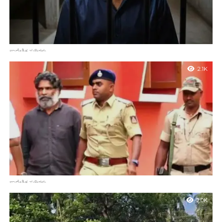
ಪ್ರಾದೇಶಿಕ ಸುದ್ದಿಗಳು
ಷರತ್ತು ಪೂರೈಸಲು ಆಗದೆ ದುಸ್ಥಿತಿ: 1 ಲಕ್ಷ ಬಾಂಡ್‌ ಇಲ್ಲದೆ ಶಿವಮೊಗ್ಗ ಜೈಲಿನಲ್ಲೇ
2.1K
‘ಮಾಸ್ಕ್ ಮ್ಯಾನ್’
ಮಂಗಳೂರು : ಧರ್ಮಸ್ಥಳದಲ್ಲಿ ನಡೆದ ಬಹುಚರ್ಚಿತ ಶವಹೂತ ಪ್ರಕರಣಕ್ಕೆ
ಸಂಬಂಧಿಸಿದಂತೆ ಮೊದಲು ದೂರುದಾರನಾಗಿ ಕಾಣಿಸಿಕೊಂಡು ನಂತರ ಸುಳ್ಳು
ಹೇಳಿಕೆ ನೀಡಿದ್ದಕ್ಕಾಗಿ ಬಂಧಿತನಾದ ಚಿನ್ನಯ್ಯ (ಮಾಸ್ಕ್ ಮ್ಯಾನ್)ಗೆ ಜಾಮೀನು
ಮಂಜೂರಾಗಿದ್ದರೂ, ಆತ...
ಪ್ರಾದೇಶಿಕ ಸುದ್ದಿಗಳು
1 ಲಕ್ಷ ರೂಪಾಯಿ ಬಾಂಡ್‌: ಧರ್ಮಸ್ಥಳ ಪ್ರಕರಣದ ಆರೋಪಿ ಚಿನ್ನಯ್ಯ ಜೈಲಿನಿಂದ
2.0K
ಬಿಡುಗಡೆ
ಮಂಗಳೂರು: ಧರ್ಮಸ್ಥಳ ಗ್ರಾಮದಲ್ಲಿ ನಡೆದಿದೆ ಎನ್ನಲಾದ ಅಪರಾಧ ಕೃತ್ಯಗಳಿಗೆ
ಸಂಬಂಧಿಸಿದ ಪ್ರಕರಣದಲ್ಲಿ ಆರಂಭದಲ್ಲಿ ಸಾಕ್ಷಿ ಹಾಗೂ ದೂರುದಾರನಾಗಿ