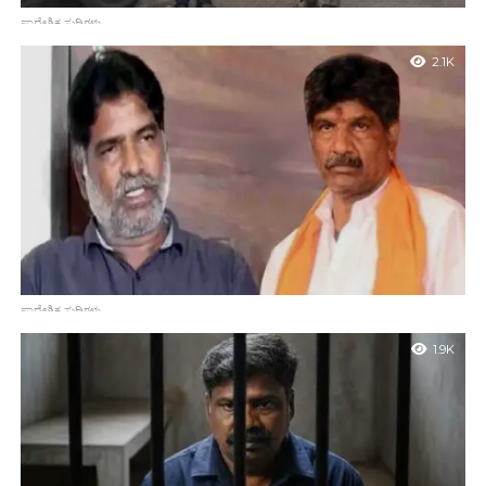
ಪ್ರಾದೇಶಿಕ ಸುದ್ದಿಗಳು
ಧರ್ಮಸ್ಥಳ ಶವ ಹೂತ ಪ್ರಕರಣ: ಬೆಳ್ತಂಗಡಿ ಕೋರ್ಟ್‌ಗೆ 7,000ಕ್ಕೂ ಅಧಿಕ
2.1K
ಪುಟಗಳ ಬೃಹತ್ ಅಂತಿಮ ವರದಿ ಸಲ್ಲಿಸಿದ ಎಸ್‌ಐಟಿ!
ಬೆಳ್ತಂಗಡಿ : ದಕ್ಷಿಣ ಕನ್ನಡ ಜಿಲ್ಲೆಯ ಬೆಳ್ತಂಗಡಿ ತಾಲೂಕಿನ ಧರ್ಮಸ್ಥಳ ಗ್ರಾಮದಲ್ಲಿ
ರಹಸ್ಯವಾಗಿ ಶವಗಳನ್ನು ಹೂತುಹಾಕಲಾಗಿದೆ ಎನ್ನಲಾದ ಅತ್ಯಂತ ಸಂಚಲನಾತ್ಮಕ
ಪ್ರಕರಣದ ತನಿಖೆಯನ್ನು ಪೂರ್ಣಗೊಳಿಸಿರುವ ವಿಶೇಷ ತನಿಖಾ ತಂಡವು (SIT)...
ಪ್ರಾದೇಶಿಕ ಸುದ್ದಿಗಳು
ಸೌಜನ್ಯಾ ಪ್ರಕರಣ: ಹೋರಾಟಗಾರರ ವಿರುದ್ಧವೇ ದೂರು ನೀಡಿದ ಚಿನ್ನಯ್ಯ!
1.9K
ಬೆಳ್ತಂಗಡಿ: ಧರ್ಮಸ್ಥಳದ ಬಹುಚರ್ಚಿತ ಸೌಜನ್ಯಾ ಪ್ರಕರಣದಲ್ಲಿ ಜೈಲು ವಾಸ
ಅನುಭವಿಸಿ ಇತ್ತೀಚೆಗಷ್ಟೇ ಬಿಡುಗಡೆಯಾಗಿರುವ ಚಿನ್ನಯ್ಯ, ಇದೀಗ ಹೊಸ ಸಂಚಲನ
ಮೂಡಿಸಿದ್ದಾರೆ. ಜೈಲಿನಿಂದ ಹೊರಬರುತ್ತಿದ್ದಂತೆಯೇ ಅವರು ಸೌಜನ್ಯಾ ಪರ
ಹೋರಾಟದಲ್ಲಿ ಮುಂಚೂಣಿಯಲ್ಲಿರುವ...