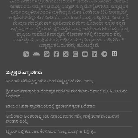
ವಿವಿಧ ವೇದಿಕೆಗಳಲ್ಲಿ ಪರಿಣಾಮಕಾರಿಯಾಗಿ ಕಾರ್ಯನಿರ್ವಹಿಸುತ್ತಿದೆ. ಅನುಭವಿ
ಬರಹಗಾರರು ನಮ್ಮ ಕನ್ನಡ ಮತ್ತು ಇಂಗ್ಲಿಷ್ ಸುದ್ದಿ ವೆಬ್‌ಸೈಟ್‌ಗಳನ್ನು ವಿಶ್ವಾದ್ಯಂತ
ಓದುಗರನ್ನು ತಲುಪುವಂತೆ ಮಾಡಿದ್ದಾರೆ. ಮೆಗಾ ಮೀಡಿಯಾ ಟಿವಿ ಆಂಡ್ರಾಯ್ಡ್
ಅಪ್ಲಿಕೇಶನ್‌ನಲ್ಲಿ 24x7 ವೀಡಿಯೊ ಮನರಂಜನೆ ಮತ್ತು ಸುದ್ದಿಗಳನ್ನು ನೀಡುತ್ತದೆ.
ಮುದ್ರಣ ಮಾಧ್ಯಮವಾಗಿ ಪ್ರಕಟವಾಗುವ ಮೆಗಾ ಮೀಡಿಯಾ ನ್ಯೂಸ್ ಕನ್ನಡ
ಪಾಕ್ಷಿಕವು ಜನರ ಶಕ್ತಿಯಂತೆ ಧ್ವನಿಸುತ್ತದೆ. ನಾವು ಅಪ್ಲಿಕೇಶನ್‌ಗಳು ಮತ್ತು ದೊಡ್ಡ
ವ್ಯಾಪ್ತಿಯ ಸಾಮಾಜಿಕ ಮಾಧ್ಯಮ ನೆಟ್‌ವರ್ಕ್‌ಗಳಲ್ಲಿ ನೇರಪ್ರಸಾರ ವನ್ನು
ಮಾಡುತ್ತೇವೆ. ನಾವು ಸಮಯ, ಅಧಿಕೃತ ಮತ್ತು ವಿಶ್ವಾಸಾರ್ಹ ಸುದ್ದಿಗಳಿಗಾಗಿ
ವಿಶ್ವಾದ್ಯಂತ ಓದುಗರನ್ನು ಹೊಂದಿದ್ದೇವೆ.
ಸಂಕ್ಷಿಪ್ತ ಮುಖ್ಯಾಂಶಗಳು
ಹಾವಂಜೆ: ಚಲಿಸುತ್ತಿದ್ದ ಕಾರಿನ ಮೇಲೆ ಬಿದ್ದ ಬೃಹತ್ ಮರ; ಅರಣ್ಯ...
ಶ್ರೀ ಸೂರ್ಯನಾರಾಯಣ ದೇವಸ್ಥಾನ ಮರೋಳಿ ಮಂಗಳೂರು ದಿನಾಂಕ 15.04.2026ನೇ
ಬುಧವಾರ...
ಖಾಯಂ ಜನತಾ ನ್ಯಾಯಾಲಯದಲ್ಲಿ ಪ್ರಕರಣಗಳ ತ್ವರಿತ ವಿಲೇವಾರಿ
ಅಮೆರಿಕಾದ ಅಂತರರಾಷ್ಟ್ರೀಯ ವಿಧಾಯಕರುಗಳ ಸಮ್ಮೇಳನಕ್ಕೆ ಶಾಸಕ ಮಂಜುನಾಥ
ಭಂಡಾರಿ ಆಯ್ಕೆ
ಟ್ರೈಲರ್ ನಲ್ಲಿ ಕುತೂಹಲ ಕೆರಳಿಸಿರುವ “ಎಲ್ಟು ಮುತ್ತಾ” ಆಗಸ್ಟ್ 1ಕ್ಕೆ...