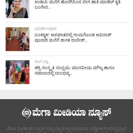
ಉಡುಪಿ: ಮನೆಗೆ ಹೊರಗಿನಿಂದ ಬೀಗ ಹಾಕಿ ಮಾಡೆಲ್ ಕೃತಿ
ಬಂಗೇರ...
ಪ್ರಾದೇಶಿಕ ಸುದ್ದಿಗಳು
ಬಂಟ್ವಾಳ: ಅಪಘಾತದಲ್ಲಿ ಗಾಯಗೊಂಡ ಅವಿನಾಶ್
ಪೂಜಾರಿ ಮನೆಗೆ ಶಾಸಕ ರಾಜೇಶ್...
ಟಾಪ್ ಸುದ್ದಿ
ಕದ್ರಿ ಸಂಸ್ಕೃತಿ ಸಂಭ್ರಮ: ಮಾನವೀಯ ಮೌಲ್ಯ ಹಾಗೂ
ಸಮಾಜದಲ್ಲಿ ಬಾಂಧವ್ಯ...
ಮೆಗಾ ಮೀಡಿಯಾ ನ್ಯೂಸ್ ನಮ್ಮ ಸತ್ಯ ಮತ್ತು ನಿಖರವಾದ ಸುದ್ದಿಗಳಾಗಿ ಮಾಧ್ಯಮದ