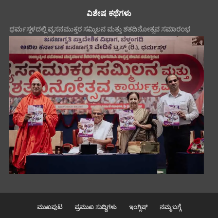
ವಿಶೇಷ ಕಥೆಗಳು
ಧರ್ಮಸ್ಥಳದಲ್ಲಿ ವ್ಯಸನಮುಕ್ತರ ಸಮ್ಮಿಲನ ಮತ್ತು ಶತದಿನೋತ್ಸವ ಸಮಾರಂಭ
ಮುಖಪುಟ
ಪ್ರಮುಖ ಸುದ್ದಿಗಳು
ಇಂಗ್ಲಿಷ್
ನಮ್ಮ ಬಗ್ಗೆ