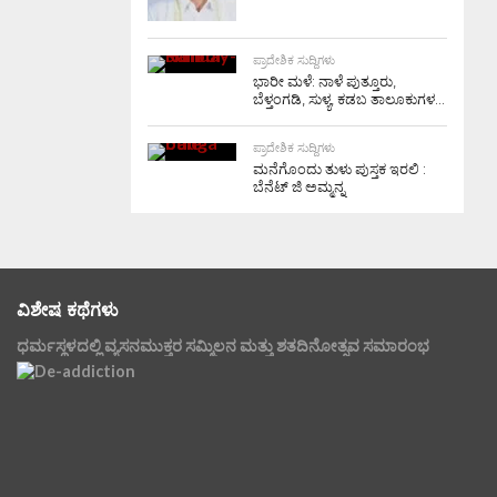
ಪ್ರಾದೇಶಿಕ ಸುದ್ದಿಗಳು
ಭಾರೀ ಮಳೆ: ನಾಳೆ ಪುತ್ತೂರು,
ಬೆಳ್ತಂಗಡಿ, ಸುಳ್ಯ, ಕಡಬ ತಾಲೂಕುಗಳ...
ಪ್ರಾದೇಶಿಕ ಸುದ್ದಿಗಳು
ಮನೆಗೊಂದು ತುಳು ಪುಸ್ತಕ ಇರಲಿ :
ಬೆನೆಟ್ ಜಿ ಅಮ್ಮನ್ನ
ವಿಶೇಷ ಕಥೆಗಳು
ಧರ್ಮಸ್ಥಳದಲ್ಲಿ ವ್ಯಸನಮುಕ್ತರ ಸಮ್ಮಿಲನ ಮತ್ತು ಶತದಿನೋತ್ಸವ ಸಮಾರಂಭ