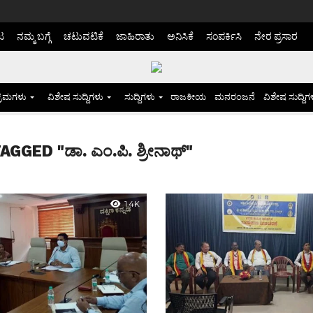
ಟ
ನಮ್ಮ ಬಗ್ಗೆ
ಚಟುವಟಿಕೆ
ಜಾಹಿರಾತು
ಅನಿಸಿಕೆ
ಸಂಪರ್ಕಿಸಿ
ನೇರ ಪ್ರಸಾರ
್ರಮಗಳು
ವಿಶೇಷ ಸುದ್ದಿಗಳು
ಸುದ್ದಿಗಳು
ರಾಜಕೀಯ
ಮನರಂಜನೆ
ವಿಶೇಷ ಸುದ್ದಿಗ
GGED "ಡಾ. ಎಂ.ಪಿ. ಶ್ರೀನಾಥ್"
1.4K