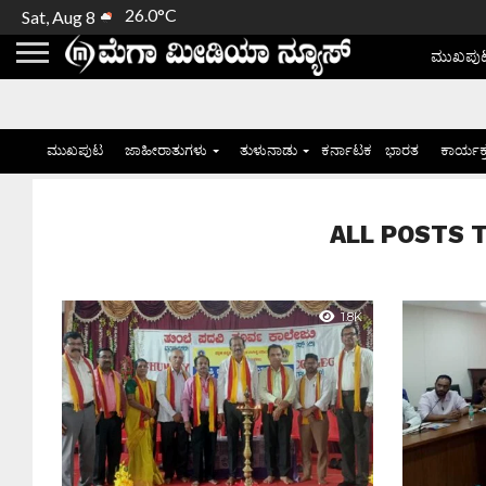
26.0°C
Sat, Aug 8
ಮುಖಪು
ಮುಖಪುಟ
ಜಾಹೀರಾತುಗಳು
ತುಳುನಾಡು
ಕರ್ನಾಟಕ
ಭಾರತ
ಕಾರ್ಯಕ
ALL POSTS TA
1.8K