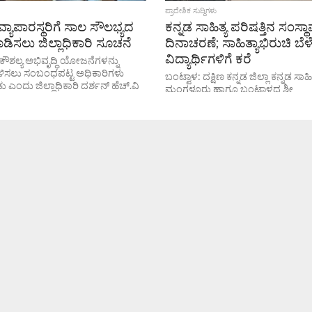
ಪ್ರಾದೇಶಿಕ ಸುದ್ದಿಗಳು
್ಯಾಪಾರಸ್ಥರಿಗೆ ಸಾಲ ಸೌಲಭ್ಯದ
ಕನ್ನಡ ಸಾಹಿತ್ಯ ಪರಿಷತ್ತಿನ ಸಂಸ್ಥ
ಿಸಲು ಜಿಲ್ಲಾಧಿಕಾರಿ ಸೂಚನೆ
ದಿನಾಚರಣೆ; ಸಾಹಿತ್ಯಾಭಿರುಚಿ ಬೆಳ
ವಿದ್ಯಾರ್ಥಿಗಳಿಗೆ ಕರೆ
ೌಶಲ್ಯ ಅಭಿವೃದ್ಧಿ ಯೋಜನೆಗಳನ್ನು
ಳಿಸಲು ಸಂಬಂಧಪಟ್ಟ ಅಧಿಕಾರಿಗಳು
ಬಂಟ್ವಾಳ: ದಕ್ಷಿಣ ಕನ್ನಡ ಜಿಲ್ಲಾ ಕನ್ನಡ ಸಾಹಿತ
 ಎಂದು ಜಿಲ್ಲಾಧಿಕಾರಿ ದರ್ಶನ್ ಹೆಚ್.ವಿ
ಮಂಗಳೂರು ಹಾಗೂ ಬಂಟ್ವಾಳದ ಶ್ರೀ
. ಅವರು ಮಂಗಳವಾರ ಜಿಲ್ಲಾಧಿಕಾರಿ
ವೆಂಕಟರಮಣಸ್ವಾಮೀ ಮಹಾವಿದ್ಯಾಲಯ
ೆದ ಜಿಲ್ಲಾ ಕೌಶಲ್ಯ ಮಿಷನ್...
(ಎಸ್‌ವಿಎಸ್) ಸಂಯುಕ್ತಾಶ್ರಯದಲ್ಲಿ ಕನ್ನಡ 
ಪರಿಷತ್ತಿನ ಸಂಸ್ಥಾಪನಾ ದಿನಾಚರಣೆಯನ್ನು ಇ
ಆಯೋಜಿಸಲಾಗಿತ್ತು....