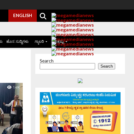
ENGLISH
ಳು
ಹೊಸ ಸುದ್ದಿಗಳು
ಗ್ಯಾಲರಿ
ಮತ್ತಷ್ಟು
Search
Search
1.4K