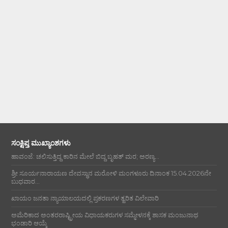
ಸಂಕ್ಷಿಪ್ತ ಮುಖ್ಯಾಂಶಗಳು
ಹಾವಂಜೆ: ಚಲಿಸುತ್ತಿದ್ದ ಕಾರಿನ ಮೇಲೆ ಬಿದ್ದ ಬೃಹತ್ ಮರ; ಅರಣ್ಯ...
ಶ್ರೀ ಸೂರ್ಯನಾರಾಯಣ ದೇವಸ್ಥಾನ ಮರೋಳಿ ಮಂಗಳೂರು ದಿನಾಂಕ 15.04.2026ನೇ
ಬುಧವಾರ...
ಖಾಯಂ ಜನತಾ ನ್ಯಾಯಾಲಯದಲ್ಲಿ ಪ್ರಕರಣಗಳ ತ್ವರಿತ ವಿಲೇವಾರಿ
ಅಮೆರಿಕಾದ ಅಂತರರಾಷ್ಟ್ರೀಯ ವಿಧಾಯಕರುಗಳ ಸಮ್ಮೇಳನಕ್ಕೆ ಶಾಸಕ ಮಂಜುನಾಥ
ಭಂಡಾರಿ ಆಯ್ಕೆ