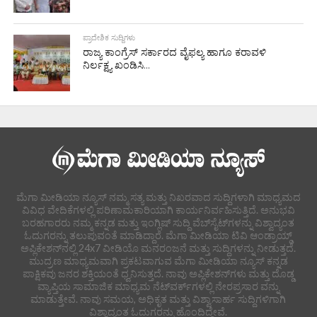
ಪ್ರಾದೇಶಿಕ ಸುದ್ದಿಗಳು
ರಾಜ್ಯ ಕಾಂಗ್ರೆಸ್ ಸರ್ಕಾರದ ವೈಫಲ್ಯ ಹಾಗೂ ಕರಾವಳಿ
ನಿರ್ಲಕ್ಷ್ಯ ಖಂಡಿಸಿ...
ಮೆಗಾ ಮೀಡಿಯಾ ನ್ಯೂಸ್ ನಮ್ಮ ಸತ್ಯ ಮತ್ತು ನಿಖರವಾದ ಸುದ್ದಿಗಳಾಗಿ ಮಾಧ್ಯಮದ
ವಿವಿಧ ವೇದಿಕೆಗಳಲ್ಲಿ ಪರಿಣಾಮಕಾರಿಯಾಗಿ ಕಾರ್ಯನಿರ್ವಹಿಸುತ್ತಿದೆ. ಅನುಭವಿ
ಬರಹಗಾರರು ನಮ್ಮ ಕನ್ನಡ ಮತ್ತು ಇಂಗ್ಲಿಷ್ ಸುದ್ದಿ ವೆಬ್‌ಸೈಟ್‌ಗಳನ್ನು ವಿಶ್ವಾದ್ಯಂತ
ಓದುಗರನ್ನು ತಲುಪುವಂತೆ ಮಾಡಿದ್ದಾರೆ. ಮೆಗಾ ಮೀಡಿಯಾ ಟಿವಿ ಆಂಡ್ರಾಯ್ಡ್
ಅಪ್ಲಿಕೇಶನ್‌ನಲ್ಲಿ 24x7 ವೀಡಿಯೊ ಮನರಂಜನೆ ಮತ್ತು ಸುದ್ದಿಗಳನ್ನು ನೀಡುತ್ತದೆ.
ಮುದ್ರಣ ಮಾಧ್ಯಮವಾಗಿ ಪ್ರಕಟವಾಗುವ ಮೆಗಾ ಮೀಡಿಯಾ ನ್ಯೂಸ್ ಕನ್ನಡ
ಪಾಕ್ಷಿಕವು ಜನರ ಶಕ್ತಿಯಂತೆ ಧ್ವನಿಸುತ್ತದೆ. ನಾವು ಅಪ್ಲಿಕೇಶನ್‌ಗಳು ಮತ್ತು ದೊಡ್ಡ
ವ್ಯಾಪ್ತಿಯ ಸಾಮಾಜಿಕ ಮಾಧ್ಯಮ ನೆಟ್‌ವರ್ಕ್‌ಗಳಲ್ಲಿ ನೇರಪ್ರಸಾರ ವನ್ನು
ಮಾಡುತ್ತೇವೆ. ನಾವು ಸಮಯ, ಅಧಿಕೃತ ಮತ್ತು ವಿಶ್ವಾಸಾರ್ಹ ಸುದ್ದಿಗಳಿಗಾಗಿ
ವಿಶ್ವಾದ್ಯಂತ ಓದುಗರನ್ನು ಹೊಂದಿದ್ದೇವೆ.