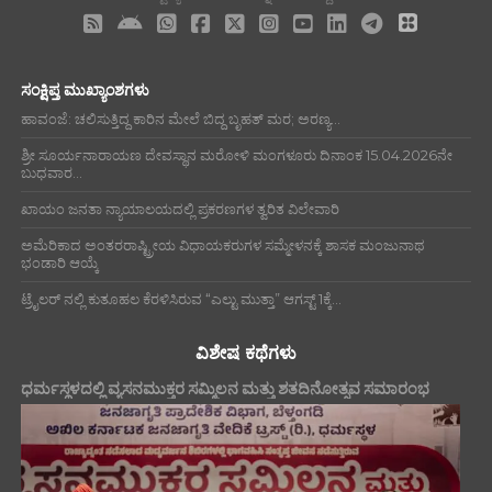
ಸಂಕ್ಷಿಪ್ತ ಮುಖ್ಯಾಂಶಗಳು
ಹಾವಂಜೆ: ಚಲಿಸುತ್ತಿದ್ದ ಕಾರಿನ ಮೇಲೆ ಬಿದ್ದ ಬೃಹತ್ ಮರ; ಅರಣ್ಯ...
ಶ್ರೀ ಸೂರ್ಯನಾರಾಯಣ ದೇವಸ್ಥಾನ ಮರೋಳಿ ಮಂಗಳೂರು ದಿನಾಂಕ 15.04.2026ನೇ
ಬುಧವಾರ...
ಖಾಯಂ ಜನತಾ ನ್ಯಾಯಾಲಯದಲ್ಲಿ ಪ್ರಕರಣಗಳ ತ್ವರಿತ ವಿಲೇವಾರಿ
ಅಮೆರಿಕಾದ ಅಂತರರಾಷ್ಟ್ರೀಯ ವಿಧಾಯಕರುಗಳ ಸಮ್ಮೇಳನಕ್ಕೆ ಶಾಸಕ ಮಂಜುನಾಥ
ಭಂಡಾರಿ ಆಯ್ಕೆ
ಟ್ರೈಲರ್ ನಲ್ಲಿ ಕುತೂಹಲ ಕೆರಳಿಸಿರುವ “ಎಲ್ಟು ಮುತ್ತಾ” ಆಗಸ್ಟ್ 1ಕ್ಕೆ...
ವಿಶೇಷ ಕಥೆಗಳು
ಧರ್ಮಸ್ಥಳದಲ್ಲಿ ವ್ಯಸನಮುಕ್ತರ ಸಮ್ಮಿಲನ ಮತ್ತು ಶತದಿನೋತ್ಸವ ಸಮಾರಂಭ