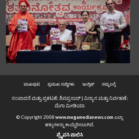
ಮುಖಪುಟ
ಪ್ರಮುಖ ಸುದ್ದಿಗಳು
ಇಂಗ್ಲಿಷ್
ನಮ್ಮ ಬಗ್ಗೆ
ಸಂಪಾದನೆ ಮತ್ತು ಪ್ರಕಟಣೆ: ಶಿವಪ್ರಸಾದ್ | ವಿನ್ಯಾಸ ಮತ್ತು ನಿರ್ವಹಣೆ:
ಮೆಗಾ ಮೀಡಿಯಾ
© Copyright 2008
www.megamedianews.com
ಎಲ್ಲಾ
ಹಕ್ಕುಗಳನ್ನು ಕಾಯ್ದಿರಿಸಲಾಗಿದೆ.
ಪ್ರೈವಸಿ ಪಾಲಿಸಿ