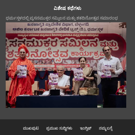
ವಿಶೇಷ ಕಥೆಗಳು
ಧರ್ಮಸ್ಥಳದಲ್ಲಿ ವ್ಯಸನಮುಕ್ತರ ಸಮ್ಮಿಲನ ಮತ್ತು ಶತದಿನೋತ್ಸವ ಸಮಾರಂಭ
ಮುಖಪುಟ
ಪ್ರಮುಖ ಸುದ್ದಿಗಳು
ಇಂಗ್ಲಿಷ್
ನಮ್ಮ ಬಗ್ಗೆ