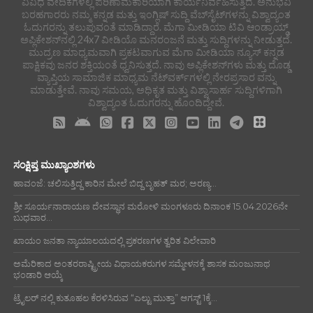
ವಿವಿಧ ವೇದಿಕೆಗಳಲ್ಲಿ ಪರಿಣಾಮಕಾರಿಯಾಗಿ ಕಾರ್ಯನಿರ್ವಹಿಸುತ್ತಿದೆ. ಅನುಭವಿ
ಬರಹಗಾರರು ನಮ್ಮ ಕನ್ನಡ ಮತ್ತು ಇಂಗ್ಲಿಷ್ ಸುದ್ದಿ ವೆಬ್‌ಸೈಟ್‌ಗಳನ್ನು ವಿಶ್ವಾದ್ಯಂತ
ಓದುಗರನ್ನು ತಲುಪುವಂತೆ ಮಾಡಿದ್ದಾರೆ. ಮೆಗಾ ಮೀಡಿಯಾ ಟಿವಿ ಆಂಡ್ರಾಯ್ಡ್
ಅಪ್ಲಿಕೇಶನ್‌ನಲ್ಲಿ 24x7 ವೀಡಿಯೊ ಮನರಂಜನೆ ಮತ್ತು ಸುದ್ದಿಗಳನ್ನು ನೀಡುತ್ತದೆ.
ಮುದ್ರಣ ಮಾಧ್ಯಮವಾಗಿ ಪ್ರಕಟವಾಗುವ ಮೆಗಾ ಮೀಡಿಯಾ ನ್ಯೂಸ್ ಕನ್ನಡ
ಪಾಕ್ಷಿಕವು ಜನರ ಶಕ್ತಿಯಂತೆ ಧ್ವನಿಸುತ್ತದೆ. ನಾವು ಅಪ್ಲಿಕೇಶನ್‌ಗಳು ಮತ್ತು ದೊಡ್ಡ
ವ್ಯಾಪ್ತಿಯ ಸಾಮಾಜಿಕ ಮಾಧ್ಯಮ ನೆಟ್‌ವರ್ಕ್‌ಗಳಲ್ಲಿ ನೇರಪ್ರಸಾರ ವನ್ನು
ಮಾಡುತ್ತೇವೆ. ನಾವು ಸಮಯ, ಅಧಿಕೃತ ಮತ್ತು ವಿಶ್ವಾಸಾರ್ಹ ಸುದ್ದಿಗಳಿಗಾಗಿ
ವಿಶ್ವಾದ್ಯಂತ ಓದುಗರನ್ನು ಹೊಂದಿದ್ದೇವೆ.
ಸಂಕ್ಷಿಪ್ತ ಮುಖ್ಯಾಂಶಗಳು
ಹಾವಂಜೆ: ಚಲಿಸುತ್ತಿದ್ದ ಕಾರಿನ ಮೇಲೆ ಬಿದ್ದ ಬೃಹತ್ ಮರ; ಅರಣ್ಯ...
ಶ್ರೀ ಸೂರ್ಯನಾರಾಯಣ ದೇವಸ್ಥಾನ ಮರೋಳಿ ಮಂಗಳೂರು ದಿನಾಂಕ 15.04.2026ನೇ
ಬುಧವಾರ...
ಖಾಯಂ ಜನತಾ ನ್ಯಾಯಾಲಯದಲ್ಲಿ ಪ್ರಕರಣಗಳ ತ್ವರಿತ ವಿಲೇವಾರಿ
ಅಮೆರಿಕಾದ ಅಂತರರಾಷ್ಟ್ರೀಯ ವಿಧಾಯಕರುಗಳ ಸಮ್ಮೇಳನಕ್ಕೆ ಶಾಸಕ ಮಂಜುನಾಥ
ಭಂಡಾರಿ ಆಯ್ಕೆ
ಟ್ರೈಲರ್ ನಲ್ಲಿ ಕುತೂಹಲ ಕೆರಳಿಸಿರುವ “ಎಲ್ಟು ಮುತ್ತಾ” ಆಗಸ್ಟ್ 1ಕ್ಕೆ...