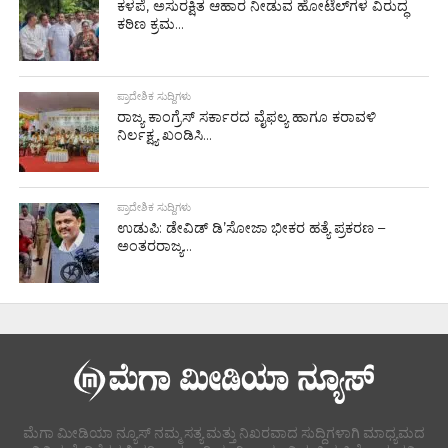
ಕಳಪೆ, ಅಸುರಕ್ಷಿತ ಆಹಾರ ನೀಡುವ ಹೋಟೆಲ್‌ಗಳ ವಿರುದ್ಧ
ಕಠಿಣ ಕ್ರಮ...
ಪ್ರಾದೇಶಿಕ ಸುದ್ದಿಗಳು
ರಾಜ್ಯ ಕಾಂಗ್ರೆಸ್ ಸರ್ಕಾರದ ವೈಫಲ್ಯ ಹಾಗೂ ಕರಾವಳಿ
ನಿರ್ಲಕ್ಷ್ಯ ಖಂಡಿಸಿ...
ಪ್ರಾದೇಶಿಕ ಸುದ್ದಿಗಳು
ಉಡುಪಿ: ಡೇವಿಡ್ ಡಿ’ಸೋಜಾ ಭೀಕರ ಹತ್ಯೆ ಪ್ರಕರಣ –
ಅಂತರರಾಜ್ಯ...
ಮೆಗಾ ಮೀಡಿಯಾ ನ್ಯೂಸ್ ನಮ್ಮ ಸತ್ಯ ಮತ್ತು ನಿಖರವಾದ ಸುದ್ದಿಗಳಾಗಿ ಮಾಧ್ಯಮದ