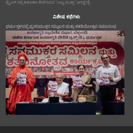
ಟ್ರೈಲರ್ ನಲ್ಲಿ ಕುತೂಹಲ ಕೆರಳಿಸಿರುವ “ಎಲ್ಟು ಮುತ್ತಾ” ಆಗಸ್ಟ್ 1ಕ್ಕೆ...
ವಿಶೇಷ ಕಥೆಗಳು
ಧರ್ಮಸ್ಥಳದಲ್ಲಿ ವ್ಯಸನಮುಕ್ತರ ಸಮ್ಮಿಲನ ಮತ್ತು ಶತದಿನೋತ್ಸವ ಸಮಾರಂಭ