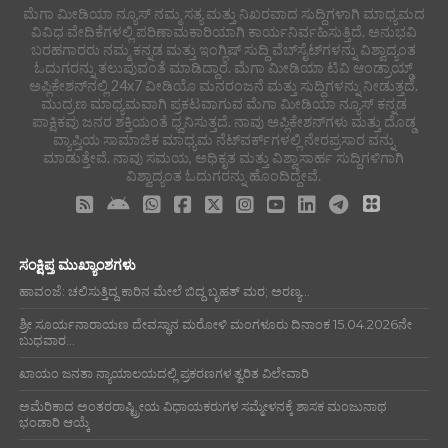
ಮೆಗಾ ಮೀಡಿಯಾ ನ್ಯೂಸ್ ನಮ್ಮ ಸತ್ಯ ಮತ್ತು ನಿಖರವಾದ ಸುದ್ದಿಗಳಾಗಿ ಮಾಧ್ಯಮದ
ವಿವಿಧ ವೇದಿಕೆಗಳಲ್ಲಿ ಪರಿಣಾಮಕಾರಿಯಾಗಿ ಕಾರ್ಯನಿರ್ವಹಿಸುತ್ತಿದೆ. ಅನುಭವಿ
ಬರಹಗಾರರು ನಮ್ಮ ಕನ್ನಡ ಮತ್ತು ಇಂಗ್ಲಿಷ್ ಸುದ್ದಿ ವೆಬ್‌ಸೈಟ್‌ಗಳನ್ನು ವಿಶ್ವಾದ್ಯಂತ
ಓದುಗರನ್ನು ತಲುಪುವಂತೆ ಮಾಡಿದ್ದಾರೆ. ಮೆಗಾ ಮೀಡಿಯಾ ಟಿವಿ ಆಂಡ್ರಾಯ್ಡ್
ಅಪ್ಲಿಕೇಶನ್‌ನಲ್ಲಿ 24x7 ವೀಡಿಯೊ ಮನರಂಜನೆ ಮತ್ತು ಸುದ್ದಿಗಳನ್ನು ನೀಡುತ್ತದೆ.
ಮುದ್ರಣ ಮಾಧ್ಯಮವಾಗಿ ಪ್ರಕಟವಾಗುವ ಮೆಗಾ ಮೀಡಿಯಾ ನ್ಯೂಸ್ ಕನ್ನಡ
ಪಾಕ್ಷಿಕವು ಜನರ ಶಕ್ತಿಯಂತೆ ಧ್ವನಿಸುತ್ತದೆ. ನಾವು ಅಪ್ಲಿಕೇಶನ್‌ಗಳು ಮತ್ತು ದೊಡ್ಡ
ವ್ಯಾಪ್ತಿಯ ಸಾಮಾಜಿಕ ಮಾಧ್ಯಮ ನೆಟ್‌ವರ್ಕ್‌ಗಳಲ್ಲಿ ನೇರಪ್ರಸಾರ ವನ್ನು
ಮಾಡುತ್ತೇವೆ. ನಾವು ಸಮಯ, ಅಧಿಕೃತ ಮತ್ತು ವಿಶ್ವಾಸಾರ್ಹ ಸುದ್ದಿಗಳಿಗಾಗಿ
ವಿಶ್ವಾದ್ಯಂತ ಓದುಗರನ್ನು ಹೊಂದಿದ್ದೇವೆ.
ಸಂಕ್ಷಿಪ್ತ ಮುಖ್ಯಾಂಶಗಳು
ಹಾವಂಜೆ: ಚಲಿಸುತ್ತಿದ್ದ ಕಾರಿನ ಮೇಲೆ ಬಿದ್ದ ಬೃಹತ್ ಮರ; ಅರಣ್ಯ...
ಶ್ರೀ ಸೂರ್ಯನಾರಾಯಣ ದೇವಸ್ಥಾನ ಮರೋಳಿ ಮಂಗಳೂರು ದಿನಾಂಕ 15.04.2026ನೇ
ಬುಧವಾರ...
ಖಾಯಂ ಜನತಾ ನ್ಯಾಯಾಲಯದಲ್ಲಿ ಪ್ರಕರಣಗಳ ತ್ವರಿತ ವಿಲೇವಾರಿ
ಅಮೆರಿಕಾದ ಅಂತರರಾಷ್ಟ್ರೀಯ ವಿಧಾಯಕರುಗಳ ಸಮ್ಮೇಳನಕ್ಕೆ ಶಾಸಕ ಮಂಜುನಾಥ
ಭಂಡಾರಿ ಆಯ್ಕೆ