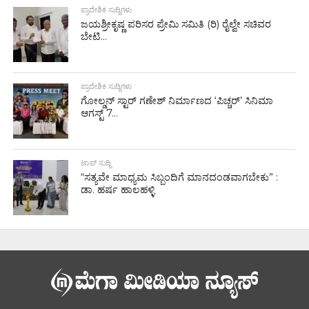
ಪ್ರಾದೇಶಿಕ ಸುದ್ದಿಗಳು
ಜಯಶ್ರೀಕೃಷ್ಣ ಪರಿಸರ ಪ್ರೇಮಿ ಸಮಿತಿ (ರಿ) ರೈಲ್ವೇ ಸಚಿವರ
ಬೇಟಿ...
ಪ್ರಾದೇಶಿಕ ಸುದ್ದಿಗಳು
ಗೋಲ್ಡನ್‌ ಸ್ಟಾರ್‌ ಗಣೇಶ್‌ ನಿರ್ಮಾಣದ ‘ಪಿಚ್ಚರ್’ ಸಿನಿಮಾ
ಆಗಸ್ಟ್ 7...
ಟಾಪ್ ಸುದ್ದಿ
“ಸತ್ಯವೇ ಮಾಧ್ಯಮ ಸಿಬ್ಬಂದಿಗೆ ಮಾನದಂಡವಾಗಬೇಕು” :
ಡಾ. ಹರ್ಷ ಹಾಲಹಳ್ಳಿ