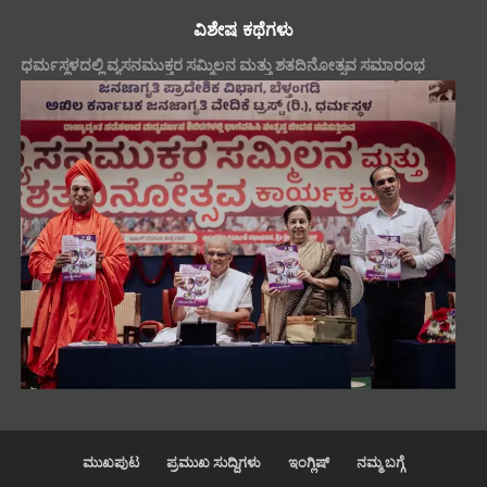
ವಿಶೇಷ ಕಥೆಗಳು
ಧರ್ಮಸ್ಥಳದಲ್ಲಿ ವ್ಯಸನಮುಕ್ತರ ಸಮ್ಮಿಲನ ಮತ್ತು ಶತದಿನೋತ್ಸವ ಸಮಾರಂಭ
ಮುಖಪುಟ
ಪ್ರಮುಖ ಸುದ್ದಿಗಳು
ಇಂಗ್ಲಿಷ್
ನಮ್ಮ ಬಗ್ಗೆ