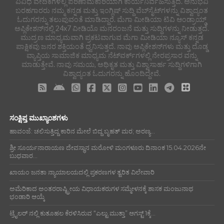
ವಿವಿಧ ವೇದಿಕೆಗಳಲ್ಲಿ ಪರಿಣಾಮಕಾರಿಯಾಗಿ ಕಾರ್ಯನಿರ್ವಹಿಸುತ್ತಿದೆ. ಅನುಭವಿ
ಬರಹಗಾರರು ನಮ್ಮ ಕನ್ನಡ ಮತ್ತು ಇಂಗ್ಲಿಷ್ ಸುದ್ದಿ ವೆಬ್‌ಸೈಟ್‌ಗಳನ್ನು ವಿಶ್ವಾದ್ಯಂತ
ಓದುಗರನ್ನು ತಲುಪುವಂತೆ ಮಾಡಿದ್ದಾರೆ. ಮೆಗಾ ಮೀಡಿಯಾ ಟಿವಿ ಆಂಡ್ರಾಯ್ಡ್
ಅಪ್ಲಿಕೇಶನ್‌ನಲ್ಲಿ 24x7 ವೀಡಿಯೊ ಮನರಂಜನೆ ಮತ್ತು ಸುದ್ದಿಗಳನ್ನು ನೀಡುತ್ತದೆ.
ಮುದ್ರಣ ಮಾಧ್ಯಮವಾಗಿ ಪ್ರಕಟವಾಗುವ ಮೆಗಾ ಮೀಡಿಯಾ ನ್ಯೂಸ್ ಕನ್ನಡ
ಪಾಕ್ಷಿಕವು ಜನರ ಶಕ್ತಿಯಂತೆ ಧ್ವನಿಸುತ್ತದೆ. ನಾವು ಅಪ್ಲಿಕೇಶನ್‌ಗಳು ಮತ್ತು ದೊಡ್ಡ
ವ್ಯಾಪ್ತಿಯ ಸಾಮಾಜಿಕ ಮಾಧ್ಯಮ ನೆಟ್‌ವರ್ಕ್‌ಗಳಲ್ಲಿ ನೇರಪ್ರಸಾರ ವನ್ನು
ಮಾಡುತ್ತೇವೆ. ನಾವು ಸಮಯ, ಅಧಿಕೃತ ಮತ್ತು ವಿಶ್ವಾಸಾರ್ಹ ಸುದ್ದಿಗಳಿಗಾಗಿ
ವಿಶ್ವಾದ್ಯಂತ ಓದುಗರನ್ನು ಹೊಂದಿದ್ದೇವೆ.
ಸಂಕ್ಷಿಪ್ತ ಮುಖ್ಯಾಂಶಗಳು
ಹಾವಂಜೆ: ಚಲಿಸುತ್ತಿದ್ದ ಕಾರಿನ ಮೇಲೆ ಬಿದ್ದ ಬೃಹತ್ ಮರ; ಅರಣ್ಯ...
ಶ್ರೀ ಸೂರ್ಯನಾರಾಯಣ ದೇವಸ್ಥಾನ ಮರೋಳಿ ಮಂಗಳೂರು ದಿನಾಂಕ 15.04.2026ನೇ
ಬುಧವಾರ...
ಖಾಯಂ ಜನತಾ ನ್ಯಾಯಾಲಯದಲ್ಲಿ ಪ್ರಕರಣಗಳ ತ್ವರಿತ ವಿಲೇವಾರಿ
ಅಮೆರಿಕಾದ ಅಂತರರಾಷ್ಟ್ರೀಯ ವಿಧಾಯಕರುಗಳ ಸಮ್ಮೇಳನಕ್ಕೆ ಶಾಸಕ ಮಂಜುನಾಥ
ಭಂಡಾರಿ ಆಯ್ಕೆ
ಟ್ರೈಲರ್ ನಲ್ಲಿ ಕುತೂಹಲ ಕೆರಳಿಸಿರುವ “ಎಲ್ಟು ಮುತ್ತಾ” ಆಗಸ್ಟ್ 1ಕ್ಕೆ...