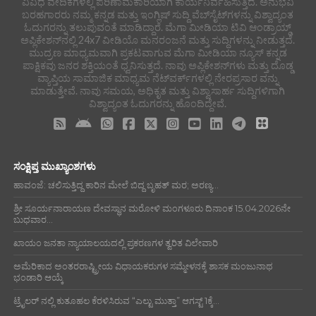
ವಿವಿಧ ವೇದಿಕೆಗಳಲ್ಲಿ ಪರಿಣಾಮಕಾರಿಯಾಗಿ ಕಾರ್ಯನಿರ್ವಹಿಸುತ್ತಿದೆ. ಅನುಭವಿ
ಬರಹಗಾರರು ನಮ್ಮ ಕನ್ನಡ ಮತ್ತು ಇಂಗ್ಲಿಷ್ ಸುದ್ದಿ ವೆಬ್‌ಸೈಟ್‌ಗಳನ್ನು ವಿಶ್ವಾದ್ಯಂತ
ಓದುಗರನ್ನು ತಲುಪುವಂತೆ ಮಾಡಿದ್ದಾರೆ. ಮೆಗಾ ಮೀಡಿಯಾ ಟಿವಿ ಆಂಡ್ರಾಯ್ಡ್
ಅಪ್ಲಿಕೇಶನ್‌ನಲ್ಲಿ 24x7 ವೀಡಿಯೊ ಮನರಂಜನೆ ಮತ್ತು ಸುದ್ದಿಗಳನ್ನು ನೀಡುತ್ತದೆ.
ಮುದ್ರಣ ಮಾಧ್ಯಮವಾಗಿ ಪ್ರಕಟವಾಗುವ ಮೆಗಾ ಮೀಡಿಯಾ ನ್ಯೂಸ್ ಕನ್ನಡ
ಪಾಕ್ಷಿಕವು ಜನರ ಶಕ್ತಿಯಂತೆ ಧ್ವನಿಸುತ್ತದೆ. ನಾವು ಅಪ್ಲಿಕೇಶನ್‌ಗಳು ಮತ್ತು ದೊಡ್ಡ
ವ್ಯಾಪ್ತಿಯ ಸಾಮಾಜಿಕ ಮಾಧ್ಯಮ ನೆಟ್‌ವರ್ಕ್‌ಗಳಲ್ಲಿ ನೇರಪ್ರಸಾರ ವನ್ನು
ಮಾಡುತ್ತೇವೆ. ನಾವು ಸಮಯ, ಅಧಿಕೃತ ಮತ್ತು ವಿಶ್ವಾಸಾರ್ಹ ಸುದ್ದಿಗಳಿಗಾಗಿ
ವಿಶ್ವಾದ್ಯಂತ ಓದುಗರನ್ನು ಹೊಂದಿದ್ದೇವೆ.
ಸಂಕ್ಷಿಪ್ತ ಮುಖ್ಯಾಂಶಗಳು
ಹಾವಂಜೆ: ಚಲಿಸುತ್ತಿದ್ದ ಕಾರಿನ ಮೇಲೆ ಬಿದ್ದ ಬೃಹತ್ ಮರ; ಅರಣ್ಯ...
ಶ್ರೀ ಸೂರ್ಯನಾರಾಯಣ ದೇವಸ್ಥಾನ ಮರೋಳಿ ಮಂಗಳೂರು ದಿನಾಂಕ 15.04.2026ನೇ
ಬುಧವಾರ...
ಖಾಯಂ ಜನತಾ ನ್ಯಾಯಾಲಯದಲ್ಲಿ ಪ್ರಕರಣಗಳ ತ್ವರಿತ ವಿಲೇವಾರಿ
ಅಮೆರಿಕಾದ ಅಂತರರಾಷ್ಟ್ರೀಯ ವಿಧಾಯಕರುಗಳ ಸಮ್ಮೇಳನಕ್ಕೆ ಶಾಸಕ ಮಂಜುನಾಥ
ಭಂಡಾರಿ ಆಯ್ಕೆ
ಟ್ರೈಲರ್ ನಲ್ಲಿ ಕುತೂಹಲ ಕೆರಳಿಸಿರುವ “ಎಲ್ಟು ಮುತ್ತಾ” ಆಗಸ್ಟ್ 1ಕ್ಕೆ...