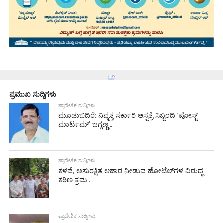
ಪ್ರಮುಖ ಸುದ್ದಿಗಳು
ಪ್ರಾದೇಶಿಕ ಸುದ್ದಿಗಳು
ಮೂಡುಬಿದಿರೆ: ನಿವೃತ್ತ ಸರ್ಕಾರಿ ಆಸ್ಪತ್ರೆ ಸಿಬ್ಬಂದಿ ‘ಪೋಸ್ಟ್
ಮಾರ್ಟಮ್’ ಜಗ್ಗಣ್ಣ...
ಪ್ರಾದೇಶಿಕ ಸುದ್ದಿಗಳು
ಕಳಪೆ, ಅಸುರಕ್ಷಿತ ಆಹಾರ ನೀಡುವ ಹೋಟೆಲ್‌ಗಳ ವಿರುದ್ಧ
ಕಠಿಣ ಕ್ರಮ...
ಪ್ರಾದೇಶಿಕ ಸುದ್ದಿಗಳು