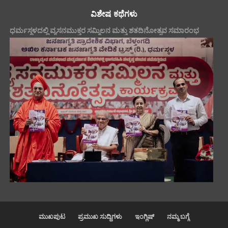
ವಿಶೇಷ ಕಥೆಗಳು
ಧರ್ಮಸ್ಥಳದಲ್ಲಿ ವ್ಯಸನಮುಕ್ತರ ಸಮ್ಮಿಲನ ಮತ್ತು ಶತದಿನೋತ್ಸವ ಸಮಾರಂಭ
ಮುಖಪುಟ
ಪ್ರಮುಖ ಸುದ್ದಿಗಳು
ಇಂಗ್ಲಿಷ್
ನಮ್ಮ ಬಗ್ಗೆ