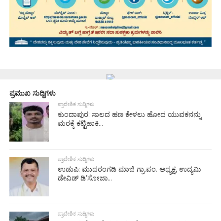
ಪ್ರಮುಖ ಸುದ್ದಿಗಳು
ಪ್ರಾದೇಶಿಕ ಸುದ್ದಿಗಳು
ಕುಂದಾಪುರ: ಸಾಲದ ಹಣ ಕೇಳಲು ಹೋದ ಯುವಕನನ್ನು
ಮರಕ್ಕೆ ಕಟ್ಟಿಹಾಕಿ...
ಪ್ರಾದೇಶಿಕ ಸುದ್ದಿಗಳು
ಉಡುಪಿ: ಮುದರಂಗಡಿ ಮಾಜಿ ಗ್ರಾ.ಪಂ. ಅಧ್ಯಕ್ಷ, ಉದ್ಯಮಿ
ಡೇವಿಡ್ ಡಿ’ಸೋಜಾ...
ಪ್ರಾದೇಶಿಕ ಸುದ್ದಿಗಳು