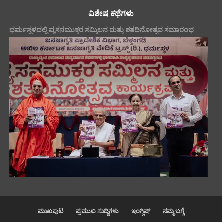
ವಿಶೇಷ ಕಥೆಗಳು
ಧರ್ಮಸ್ಥಳದಲ್ಲಿ ವ್ಯಸನಮುಕ್ತರ ಸಮ್ಮಿಲನ ಮತ್ತು ಶತದಿನೋತ್ಸವ ಸಮಾರಂಭ
ಮುಖಪುಟ
ಪ್ರಮುಖ ಸುದ್ದಿಗಳು
ಇಂಗ್ಲಿಷ್
ನಮ್ಮ ಬಗ್ಗೆ