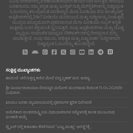
ವಿವಿಧ ವೇದಿಕೆಗಳಲ್ಲಿ ಪರಿಣಾಮಕಾರಿಯಾಗಿ ಕಾರ್ಯನಿರ್ವಹಿಸುತ್ತಿದೆ. ಅನುಭವಿ
ಬರಹಗಾರರು ನಮ್ಮ ಕನ್ನಡ ಮತ್ತು ಇಂಗ್ಲಿಷ್ ಸುದ್ದಿ ವೆಬ್‌ಸೈಟ್‌ಗಳನ್ನು ವಿಶ್ವಾದ್ಯಂತ
ಓದುಗರನ್ನು ತಲುಪುವಂತೆ ಮಾಡಿದ್ದಾರೆ. ಮೆಗಾ ಮೀಡಿಯಾ ಟಿವಿ ಆಂಡ್ರಾಯ್ಡ್
ಅಪ್ಲಿಕೇಶನ್‌ನಲ್ಲಿ 24x7 ವೀಡಿಯೊ ಮನರಂಜನೆ ಮತ್ತು ಸುದ್ದಿಗಳನ್ನು ನೀಡುತ್ತದೆ.
ಮುದ್ರಣ ಮಾಧ್ಯಮವಾಗಿ ಪ್ರಕಟವಾಗುವ ಮೆಗಾ ಮೀಡಿಯಾ ನ್ಯೂಸ್ ಕನ್ನಡ
ಪಾಕ್ಷಿಕವು ಜನರ ಶಕ್ತಿಯಂತೆ ಧ್ವನಿಸುತ್ತದೆ. ನಾವು ಅಪ್ಲಿಕೇಶನ್‌ಗಳು ಮತ್ತು ದೊಡ್ಡ
ವ್ಯಾಪ್ತಿಯ ಸಾಮಾಜಿಕ ಮಾಧ್ಯಮ ನೆಟ್‌ವರ್ಕ್‌ಗಳಲ್ಲಿ ನೇರಪ್ರಸಾರ ವನ್ನು
ಮಾಡುತ್ತೇವೆ. ನಾವು ಸಮಯ, ಅಧಿಕೃತ ಮತ್ತು ವಿಶ್ವಾಸಾರ್ಹ ಸುದ್ದಿಗಳಿಗಾಗಿ
ವಿಶ್ವಾದ್ಯಂತ ಓದುಗರನ್ನು ಹೊಂದಿದ್ದೇವೆ.
ಸಂಕ್ಷಿಪ್ತ ಮುಖ್ಯಾಂಶಗಳು
ಹಾವಂಜೆ: ಚಲಿಸುತ್ತಿದ್ದ ಕಾರಿನ ಮೇಲೆ ಬಿದ್ದ ಬೃಹತ್ ಮರ; ಅರಣ್ಯ...
ಶ್ರೀ ಸೂರ್ಯನಾರಾಯಣ ದೇವಸ್ಥಾನ ಮರೋಳಿ ಮಂಗಳೂರು ದಿನಾಂಕ 15.04.2026ನೇ
ಬುಧವಾರ...
ಖಾಯಂ ಜನತಾ ನ್ಯಾಯಾಲಯದಲ್ಲಿ ಪ್ರಕರಣಗಳ ತ್ವರಿತ ವಿಲೇವಾರಿ
ಅಮೆರಿಕಾದ ಅಂತರರಾಷ್ಟ್ರೀಯ ವಿಧಾಯಕರುಗಳ ಸಮ್ಮೇಳನಕ್ಕೆ ಶಾಸಕ ಮಂಜುನಾಥ
ಭಂಡಾರಿ ಆಯ್ಕೆ
ಟ್ರೈಲರ್ ನಲ್ಲಿ ಕುತೂಹಲ ಕೆರಳಿಸಿರುವ “ಎಲ್ಟು ಮುತ್ತಾ” ಆಗಸ್ಟ್ 1ಕ್ಕೆ...