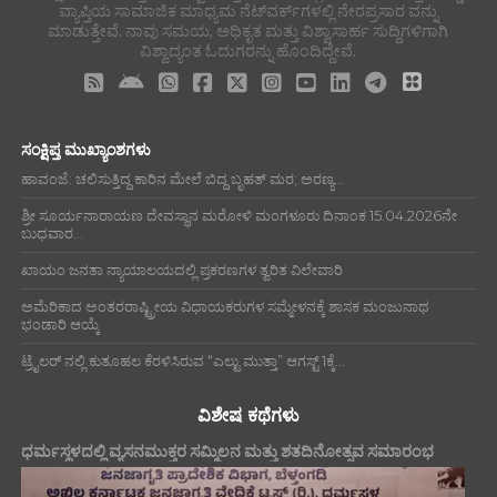
ವ್ಯಾಪ್ತಿಯ ಸಾಮಾಜಿಕ ಮಾಧ್ಯಮ ನೆಟ್‌ವರ್ಕ್‌ಗಳಲ್ಲಿ ನೇರಪ್ರಸಾರ ವನ್ನು
ಮಾಡುತ್ತೇವೆ. ನಾವು ಸಮಯ, ಅಧಿಕೃತ ಮತ್ತು ವಿಶ್ವಾಸಾರ್ಹ ಸುದ್ದಿಗಳಿಗಾಗಿ
ವಿಶ್ವಾದ್ಯಂತ ಓದುಗರನ್ನು ಹೊಂದಿದ್ದೇವೆ.
ಸಂಕ್ಷಿಪ್ತ ಮುಖ್ಯಾಂಶಗಳು
ಹಾವಂಜೆ: ಚಲಿಸುತ್ತಿದ್ದ ಕಾರಿನ ಮೇಲೆ ಬಿದ್ದ ಬೃಹತ್ ಮರ; ಅರಣ್ಯ...
ಶ್ರೀ ಸೂರ್ಯನಾರಾಯಣ ದೇವಸ್ಥಾನ ಮರೋಳಿ ಮಂಗಳೂರು ದಿನಾಂಕ 15.04.2026ನೇ
ಬುಧವಾರ...
ಖಾಯಂ ಜನತಾ ನ್ಯಾಯಾಲಯದಲ್ಲಿ ಪ್ರಕರಣಗಳ ತ್ವರಿತ ವಿಲೇವಾರಿ
ಅಮೆರಿಕಾದ ಅಂತರರಾಷ್ಟ್ರೀಯ ವಿಧಾಯಕರುಗಳ ಸಮ್ಮೇಳನಕ್ಕೆ ಶಾಸಕ ಮಂಜುನಾಥ
ಭಂಡಾರಿ ಆಯ್ಕೆ
ಟ್ರೈಲರ್ ನಲ್ಲಿ ಕುತೂಹಲ ಕೆರಳಿಸಿರುವ “ಎಲ್ಟು ಮುತ್ತಾ” ಆಗಸ್ಟ್ 1ಕ್ಕೆ...
ವಿಶೇಷ ಕಥೆಗಳು
ಧರ್ಮಸ್ಥಳದಲ್ಲಿ ವ್ಯಸನಮುಕ್ತರ ಸಮ್ಮಿಲನ ಮತ್ತು ಶತದಿನೋತ್ಸವ ಸಮಾರಂಭ