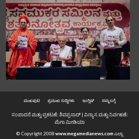
ಮುಖಪುಟ
ಪ್ರಮುಖ ಸುದ್ದಿಗಳು
ಇಂಗ್ಲಿಷ್
ನಮ್ಮ ಬಗ್ಗೆ
ಸಂಪಾದನೆ ಮತ್ತು ಪ್ರಕಟಣೆ: ಶಿವಪ್ರಸಾದ್ | ವಿನ್ಯಾಸ ಮತ್ತು ನಿರ್ವಹಣೆ:
ಮೆಗಾ ಮೀಡಿಯಾ
© Copyright 2008
www.megamedianews.com
ಎಲ್ಲಾ