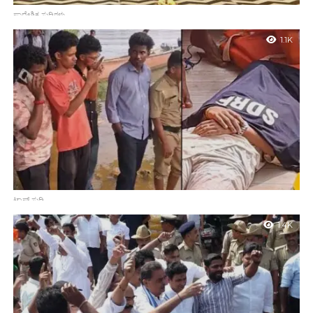
ಪ್ರಾದೇಶಿಕ ಸುದ್ದಿಗಳು
ಜೈ ತುಳು ಸಿನಿಮಾದ ಶತ ಸಂಭ್ರಮ “ಬ್ರೋ” ಹೊಸ ತುಳು ಸಿನಿಮಾದ ಘೋಷಣೆ
1.1K
ಮಂಗಳೂರು: ತುಳು ನಮ್ಮ ಪ್ರಾದೇಶಿಕ ಭಾಷೆಯಾದರೂ ಅದರ ಅಭಿಮಾನದಿಂದ
ತುಳು ಸಿನಿಮಾಗಳನ್ನು ನಿರ್ಮಿಸುವ ನಿರ್ಮಾಪಕರು ಕಲಾವಿದರಿಗೆ ಆಸರೆಯಾಗಿದ್ದಾರೆ.
ಜೈ ತುಳು ಸಿನಿಮಾ ತುಳು ಚಿತ್ರರಂಗಕ್ಕೆ ಹೊಸ ಚೈತನ್ಯ ನೀಡಿದೆ. ವಿಶ್ವದ...
ಟಾಪ್ ಸುದ್ದಿ
ಮೂಡುಬಿದಿರೆ: ಸ್ನೇಹಿತೆಯ ಕಣ್ಣೆದುರೇ ನದಿಗೆ ಹಾರಿ ಯುವತಿ ಆತ್ಮಹತ್ಯೆ
1.4K
ಮಂಗಳೂರು : ಮೂಡುಬಿದಿರೆಯ ಖಾಸಗಿ ಸಂಸ್ಥೆಯೊಂದರಲ್ಲಿ ಉದ್ಯೋಗಿಯಾಗಿದ್ದ
ಯುವತಿಯೋರ್ವಳು ‘ಗುರುಪುರ ನದಿ’ ಗೆ ಹಾರಿ ಆತ್ಮಹತ್ಯೆ ಮಾಡಿಕೊಂಡಿರುವ
ಮನಕಲಕುವ ಘಟನೆ ಸೋಮವಾರ ನಡೆದಿದೆ. ಮೂಡುಬಿದಿರೆ ಗಾಂಧಿನಗರ
ಸಮೀಪದ ಕಡೆಪಲ್ಲ ನಿವಾಸಿ...