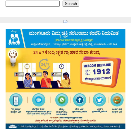
Search
ಮಿಥುನ್ ರೈ ಮತ್ತು ಎಂಎಲ್ ಸಿ...