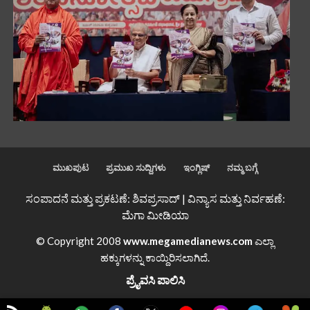
ಮುಖಪುಟ
ಪ್ರಮುಖ ಸುದ್ದಿಗಳು
ಇಂಗ್ಲಿಷ್
ನಮ್ಮ ಬಗ್ಗೆ
ಸಂಪಾದನೆ ಮತ್ತು ಪ್ರಕಟಣೆ: ಶಿವಪ್ರಸಾದ್ | ವಿನ್ಯಾಸ ಮತ್ತು ನಿರ್ವಹಣೆ:
ಮೆಗಾ ಮೀಡಿಯಾ
© Copyright 2008
www.megamedianews.com
ಎಲ್ಲಾ
ಹಕ್ಕುಗಳನ್ನು ಕಾಯ್ದಿರಿಸಲಾಗಿದೆ.
ಪ್ರೈವಸಿ ಪಾಲಿಸಿ