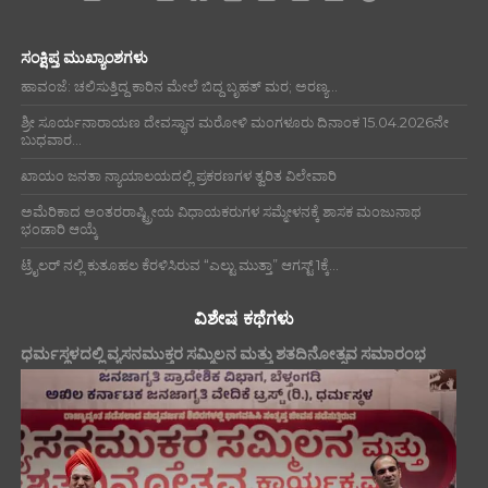
ಸಂಕ್ಷಿಪ್ತ ಮುಖ್ಯಾಂಶಗಳು
ಹಾವಂಜೆ: ಚಲಿಸುತ್ತಿದ್ದ ಕಾರಿನ ಮೇಲೆ ಬಿದ್ದ ಬೃಹತ್ ಮರ; ಅರಣ್ಯ...
ಶ್ರೀ ಸೂರ್ಯನಾರಾಯಣ ದೇವಸ್ಥಾನ ಮರೋಳಿ ಮಂಗಳೂರು ದಿನಾಂಕ 15.04.2026ನೇ
ಬುಧವಾರ...
ಖಾಯಂ ಜನತಾ ನ್ಯಾಯಾಲಯದಲ್ಲಿ ಪ್ರಕರಣಗಳ ತ್ವರಿತ ವಿಲೇವಾರಿ
ಅಮೆರಿಕಾದ ಅಂತರರಾಷ್ಟ್ರೀಯ ವಿಧಾಯಕರುಗಳ ಸಮ್ಮೇಳನಕ್ಕೆ ಶಾಸಕ ಮಂಜುನಾಥ
ಭಂಡಾರಿ ಆಯ್ಕೆ
ಟ್ರೈಲರ್ ನಲ್ಲಿ ಕುತೂಹಲ ಕೆರಳಿಸಿರುವ “ಎಲ್ಟು ಮುತ್ತಾ” ಆಗಸ್ಟ್ 1ಕ್ಕೆ...
ವಿಶೇಷ ಕಥೆಗಳು
ಧರ್ಮಸ್ಥಳದಲ್ಲಿ ವ್ಯಸನಮುಕ್ತರ ಸಮ್ಮಿಲನ ಮತ್ತು ಶತದಿನೋತ್ಸವ ಸಮಾರಂಭ