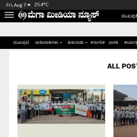
25.4°C
Fri, Aug 7
ಮುಖಪು
ಮುಖಪುಟ
ಜಾಹೀರಾತುಗಳು
ತುಳುನಾಡು
ಕರ್ನಾಟಕ
ಭಾರತ
ಕಾರ್ಯಕ
ALL POS
1.4K