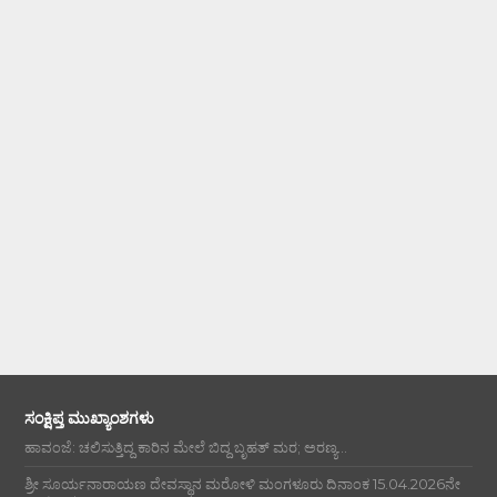
ಸಂಕ್ಷಿಪ್ತ ಮುಖ್ಯಾಂಶಗಳು
ಹಾವಂಜೆ: ಚಲಿಸುತ್ತಿದ್ದ ಕಾರಿನ ಮೇಲೆ ಬಿದ್ದ ಬೃಹತ್ ಮರ; ಅರಣ್ಯ...
ಶ್ರೀ ಸೂರ್ಯನಾರಾಯಣ ದೇವಸ್ಥಾನ ಮರೋಳಿ ಮಂಗಳೂರು ದಿನಾಂಕ 15.04.2026ನೇ