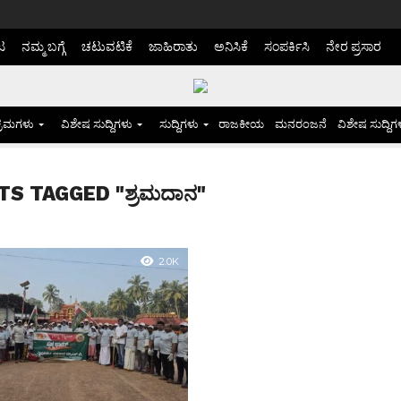
ಟ
ನಮ್ಮ ಬಗ್ಗೆ
ಚಟುವಟಿಕೆ
ಜಾಹಿರಾತು
ಅನಿಸಿಕೆ
ಸಂಪರ್ಕಿಸಿ
ನೇರ ಪ್ರಸಾರ
್ರಮಗಳು
ವಿಶೇಷ ಸುದ್ದಿಗಳು
ಸುದ್ದಿಗಳು
ರಾಜಕೀಯ
ಮನರಂಜನೆ
ವಿಶೇಷ ಸುದ್ದಿಗ
TS TAGGED "ಶ್ರಮದಾನ"
2.0K