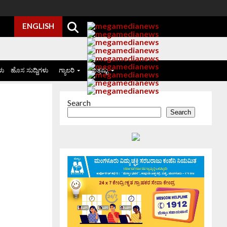
ENGLISH
ಳು
ಹೊಸ ಸುದ್ದಿಗಳು
ಗ್ಯಾಲರಿ
ಮತ್ತಷ್ಟು
Search
Search