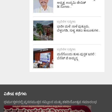
ಅಧ್ಯಕ್ಷ, ಉದ್ಯಮಿ ಡೇವಿಡ್
ಡಿ’ಸೋಜಾ...
ಪ್ರಾದೇಶಿಕ ಸುದ್ದಿಗಳು
ಭಾರೀ ಮಳೆ: ನಾಳೆ ಪುತ್ತೂರು,
ಬೆಳ್ತಂಗಡಿ, ಸುಳ್ಯ, ಕಡಬ ತಾಲೂಕುಗಳ...
ಪ್ರಾದೇಶಿಕ ಸುದ್ದಿಗಳು
ಮನೆಗೊಂದು ತುಳು ಪುಸ್ತಕ ಇರಲಿ :
ಬೆನೆಟ್ ಜಿ ಅಮ್ಮನ್ನ
ವಿಶೇಷ ಕಥೆಗಳು
ಧರ್ಮಸ್ಥಳದಲ್ಲಿ ವ್ಯಸನಮುಕ್ತರ ಸಮ್ಮಿಲನ ಮತ್ತು ಶತದಿನೋತ್ಸವ ಸಮಾರಂಭ