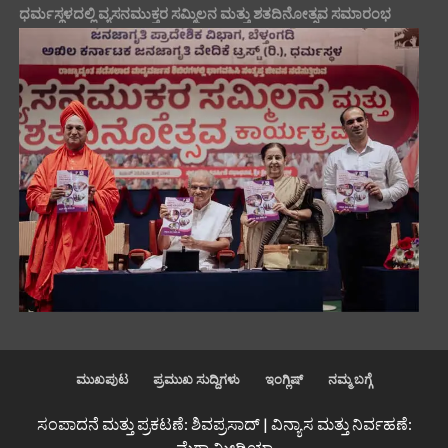
ಧರ್ಮಸ್ಥಳದಲ್ಲಿ ವ್ಯಸನಮುಕ್ತರ ಸಮ್ಮಿಲನ ಮತ್ತು ಶತದಿನೋತ್ಸವ ಸಮಾರಂಭ
ಮುಖಪುಟ
ಪ್ರಮುಖ ಸುದ್ದಿಗಳು
ಇಂಗ್ಲಿಷ್
ನಮ್ಮ ಬಗ್ಗೆ
ಸಂಪಾದನೆ ಮತ್ತು ಪ್ರಕಟಣೆ: ಶಿವಪ್ರಸಾದ್ | ವಿನ್ಯಾಸ ಮತ್ತು ನಿರ್ವಹಣೆ:
ಮೆಗಾ ಮೀಡಿಯಾ