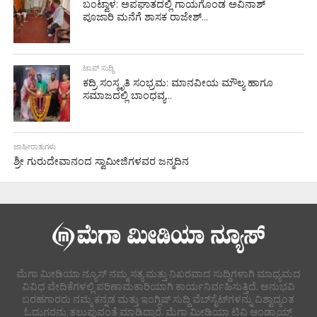
ಬಂಟ್ವಾಳ: ಅಪಘಾತದಲ್ಲಿ ಗಾಯಗೊಂಡ ಅವಿನಾಶ್
ಪೂಜಾರಿ ಮನೆಗೆ ಶಾಸಕ ರಾಜೇಶ್...
ಟಾಪ್ ಸುದ್ದಿ
ಕದ್ರಿ ಸಂಸ್ಕೃತಿ ಸಂಭ್ರಮ: ಮಾನವೀಯ ಮೌಲ್ಯ ಹಾಗೂ
ಸಮಾಜದಲ್ಲಿ ಬಾಂಧವ್ಯ...
ಜಾಹೀರಾತುಗಳು
ಶ್ರೀ ಗುರುದೇವಾನಂದ ಸ್ವಾಮೀಜಿಗಳವರ ಜನ್ಮದಿನ
ಮೆಗಾ ಮೀಡಿಯಾ ನ್ಯೂಸ್ ನಮ್ಮ ಸತ್ಯ ಮತ್ತು ನಿಖರವಾದ ಸುದ್ದಿಗಳಾಗಿ ಮಾಧ್ಯಮದ
ವಿವಿಧ ವೇದಿಕೆಗಳಲ್ಲಿ ಪರಿಣಾಮಕಾರಿಯಾಗಿ ಕಾರ್ಯನಿರ್ವಹಿಸುತ್ತಿದೆ. ಅನುಭವಿ
ಬರಹಗಾರರು ನಮ್ಮ ಕನ್ನಡ ಮತ್ತು ಇಂಗ್ಲಿಷ್ ಸುದ್ದಿ ವೆಬ್‌ಸೈಟ್‌ಗಳನ್ನು ವಿಶ್ವಾದ್ಯಂತ
ಓದುಗರನ್ನು ತಲುಪುವಂತೆ ಮಾಡಿದ್ದಾರೆ. ಮೆಗಾ ಮೀಡಿಯಾ ಟಿವಿ ಆಂಡ್ರಾಯ್ಡ್