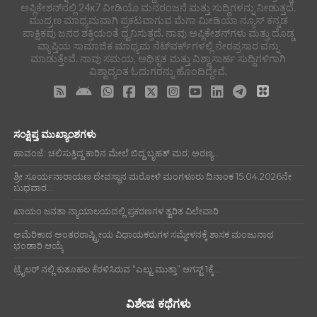
ಅಪ್ಲಿಕೇಶನ್‌ನಲ್ಲಿ 24x7 ವೀಡಿಯೊ ಮನರಂಜನೆ ಮತ್ತು ಸುದ್ದಿಗಳನ್ನು ನೀಡುತ್ತದೆ.
ಮುದ್ರಣ ಮಾಧ್ಯಮವಾಗಿ ಪ್ರಕಟವಾಗುವ ಮೆಗಾ ಮೀಡಿಯಾ ನ್ಯೂಸ್ ಕನ್ನಡ
ಪಾಕ್ಷಿಕವು ಜನರ ಶಕ್ತಿಯಂತೆ ಧ್ವನಿಸುತ್ತದೆ. ನಾವು ಅಪ್ಲಿಕೇಶನ್‌ಗಳು ಮತ್ತು ದೊಡ್ಡ
ವ್ಯಾಪ್ತಿಯ ಸಾಮಾಜಿಕ ಮಾಧ್ಯಮ ನೆಟ್‌ವರ್ಕ್‌ಗಳಲ್ಲಿ ನೇರಪ್ರಸಾರ ವನ್ನು
ಮಾಡುತ್ತೇವೆ. ನಾವು ಸಮಯ, ಅಧಿಕೃತ ಮತ್ತು ವಿಶ್ವಾಸಾರ್ಹ ಸುದ್ದಿಗಳಿಗಾಗಿ
ವಿಶ್ವಾದ್ಯಂತ ಓದುಗರನ್ನು ಹೊಂದಿದ್ದೇವೆ.
ಸಂಕ್ಷಿಪ್ತ ಮುಖ್ಯಾಂಶಗಳು
ಹಾವಂಜೆ: ಚಲಿಸುತ್ತಿದ್ದ ಕಾರಿನ ಮೇಲೆ ಬಿದ್ದ ಬೃಹತ್ ಮರ; ಅರಣ್ಯ...
ಶ್ರೀ ಸೂರ್ಯನಾರಾಯಣ ದೇವಸ್ಥಾನ ಮರೋಳಿ ಮಂಗಳೂರು ದಿನಾಂಕ 15.04.2026ನೇ
ಬುಧವಾರ...
ಖಾಯಂ ಜನತಾ ನ್ಯಾಯಾಲಯದಲ್ಲಿ ಪ್ರಕರಣಗಳ ತ್ವರಿತ ವಿಲೇವಾರಿ
ಅಮೆರಿಕಾದ ಅಂತರರಾಷ್ಟ್ರೀಯ ವಿಧಾಯಕರುಗಳ ಸಮ್ಮೇಳನಕ್ಕೆ ಶಾಸಕ ಮಂಜುನಾಥ
ಭಂಡಾರಿ ಆಯ್ಕೆ
ಟ್ರೈಲರ್ ನಲ್ಲಿ ಕುತೂಹಲ ಕೆರಳಿಸಿರುವ “ಎಲ್ಟು ಮುತ್ತಾ” ಆಗಸ್ಟ್ 1ಕ್ಕೆ...
ವಿಶೇಷ ಕಥೆಗಳು