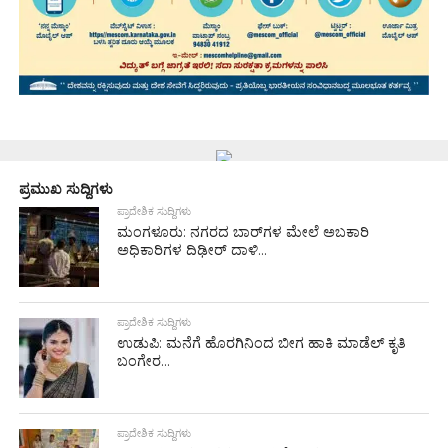
ಪ್ರಮುಖ ಸುದ್ದಿಗಳು
ಪ್ರಾದೇಶಿಕ ಸುದ್ದಿಗಳು
ಮಂಗಳೂರು: ನಗರದ ಬಾರ್‌ಗಳ ಮೇಲೆ ಅಬಕಾರಿ
ಅಧಿಕಾರಿಗಳ ದಿಢೀರ್ ದಾಳಿ...
ಪ್ರಾದೇಶಿಕ ಸುದ್ದಿಗಳು
ಉಡುಪಿ: ಮನೆಗೆ ಹೊರಗಿನಿಂದ ಬೀಗ ಹಾಕಿ ಮಾಡೆಲ್ ಕೃತಿ
ಬಂಗೇರ...
ಪ್ರಾದೇಶಿಕ ಸುದ್ದಿಗಳು