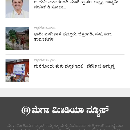
ಉಡುಪಿ: ಮುದರಂಗಡಿ ಮಾಜಿ ಗ್ರಾ.ಪಂ. ಅಧ್ಯಕ್ಷ, ಉದ್ಯಮಿ
ಡೇವಿಡ್ ಡಿ’ಸೋಜಾ...
ಪ್ರಾದೇಶಿಕ ಸುದ್ದಿಗಳು
ಭಾರೀ ಮಳೆ: ನಾಳೆ ಪುತ್ತೂರು, ಬೆಳ್ತಂಗಡಿ, ಸುಳ್ಯ, ಕಡಬ
ತಾಲೂಕುಗಳ...
ಪ್ರಾದೇಶಿಕ ಸುದ್ದಿಗಳು
ಮನೆಗೊಂದು ತುಳು ಪುಸ್ತಕ ಇರಲಿ : ಬೆನೆಟ್ ಜಿ ಅಮ್ಮನ್ನ
ಮೆಗಾ ಮೀಡಿಯಾ ನ್ಯೂಸ್ ನಮ್ಮ ಸತ್ಯ ಮತ್ತು ನಿಖರವಾದ ಸುದ್ದಿಗಳಾಗಿ ಮಾಧ್ಯಮದ