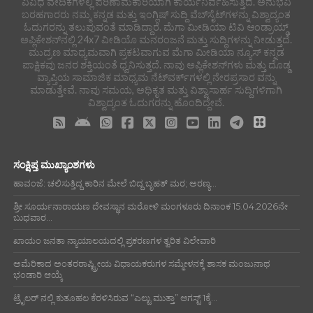
ವಿವಿಧ ವೇದಿಕೆಗಳಲ್ಲಿ ಪರಿಣಾಮಕಾರಿಯಾಗಿ ಕಾರ್ಯನಿರ್ವಹಿಸುತ್ತಿದೆ. ಅನುಭವಿ
ಬರಹಗಾರರು ನಮ್ಮ ಕನ್ನಡ ಮತ್ತು ಇಂಗ್ಲಿಷ್ ಸುದ್ದಿ ವೆಬ್‌ಸೈಟ್‌ಗಳನ್ನು ವಿಶ್ವಾದ್ಯಂತ
ಓದುಗರನ್ನು ತಲುಪುವಂತೆ ಮಾಡಿದ್ದಾರೆ. ಮೆಗಾ ಮೀಡಿಯಾ ಟಿವಿ ಆಂಡ್ರಾಯ್ಡ್
ಅಪ್ಲಿಕೇಶನ್‌ನಲ್ಲಿ 24x7 ವೀಡಿಯೊ ಮನರಂಜನೆ ಮತ್ತು ಸುದ್ದಿಗಳನ್ನು ನೀಡುತ್ತದೆ.
ಮುದ್ರಣ ಮಾಧ್ಯಮವಾಗಿ ಪ್ರಕಟವಾಗುವ ಮೆಗಾ ಮೀಡಿಯಾ ನ್ಯೂಸ್ ಕನ್ನಡ
ಪಾಕ್ಷಿಕವು ಜನರ ಶಕ್ತಿಯಂತೆ ಧ್ವನಿಸುತ್ತದೆ. ನಾವು ಅಪ್ಲಿಕೇಶನ್‌ಗಳು ಮತ್ತು ದೊಡ್ಡ
ವ್ಯಾಪ್ತಿಯ ಸಾಮಾಜಿಕ ಮಾಧ್ಯಮ ನೆಟ್‌ವರ್ಕ್‌ಗಳಲ್ಲಿ ನೇರಪ್ರಸಾರ ವನ್ನು
ಮಾಡುತ್ತೇವೆ. ನಾವು ಸಮಯ, ಅಧಿಕೃತ ಮತ್ತು ವಿಶ್ವಾಸಾರ್ಹ ಸುದ್ದಿಗಳಿಗಾಗಿ
ವಿಶ್ವಾದ್ಯಂತ ಓದುಗರನ್ನು ಹೊಂದಿದ್ದೇವೆ.
ಸಂಕ್ಷಿಪ್ತ ಮುಖ್ಯಾಂಶಗಳು
ಹಾವಂಜೆ: ಚಲಿಸುತ್ತಿದ್ದ ಕಾರಿನ ಮೇಲೆ ಬಿದ್ದ ಬೃಹತ್ ಮರ; ಅರಣ್ಯ...
ಶ್ರೀ ಸೂರ್ಯನಾರಾಯಣ ದೇವಸ್ಥಾನ ಮರೋಳಿ ಮಂಗಳೂರು ದಿನಾಂಕ 15.04.2026ನೇ
ಬುಧವಾರ...
ಖಾಯಂ ಜನತಾ ನ್ಯಾಯಾಲಯದಲ್ಲಿ ಪ್ರಕರಣಗಳ ತ್ವರಿತ ವಿಲೇವಾರಿ
ಅಮೆರಿಕಾದ ಅಂತರರಾಷ್ಟ್ರೀಯ ವಿಧಾಯಕರುಗಳ ಸಮ್ಮೇಳನಕ್ಕೆ ಶಾಸಕ ಮಂಜುನಾಥ
ಭಂಡಾರಿ ಆಯ್ಕೆ
ಟ್ರೈಲರ್ ನಲ್ಲಿ ಕುತೂಹಲ ಕೆರಳಿಸಿರುವ “ಎಲ್ಟು ಮುತ್ತಾ” ಆಗಸ್ಟ್ 1ಕ್ಕೆ...