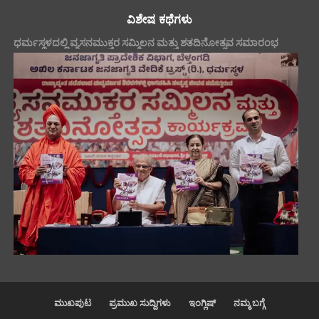
ವಿಶೇಷ ಕಥೆಗಳು
ಧರ್ಮಸ್ಥಳದಲ್ಲಿ ವ್ಯಸನಮುಕ್ತರ ಸಮ್ಮಿಲನ ಮತ್ತು ಶತದಿನೋತ್ಸವ ಸಮಾರಂಭ
ಮುಖಪುಟ
ಪ್ರಮುಖ ಸುದ್ದಿಗಳು
ಇಂಗ್ಲಿಷ್
ನಮ್ಮ ಬಗ್ಗೆ