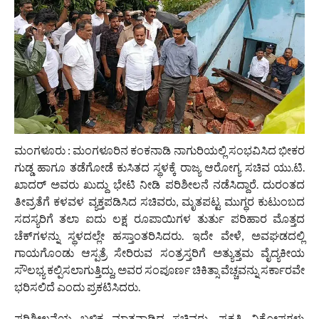
ಮಂಗಳೂರು : ಮಂಗಳೂರಿನ ಕಂಕನಾಡಿ ನಾಗುರಿಯಲ್ಲಿ ಸಂಭವಿಸಿದ ಭೀಕರ
ಗುಡ್ಡ ಹಾಗೂ ತಡೆಗೋಡೆ ಕುಸಿತದ ಸ್ಥಳಕ್ಕೆ ರಾಜ್ಯ ಆರೋಗ್ಯ ಸಚಿವ ಯು.ಟಿ.
ಖಾದರ್ ಅವರು ಖುದ್ದು ಭೇಟಿ ನೀಡಿ ಪರಿಶೀಲನೆ ನಡೆಸಿದ್ದಾರೆ. ದುರಂತದ
ತೀವ್ರತೆಗೆ ಕಳವಳ ವ್ಯಕ್ತಪಡಿಸಿದ ಸಚಿವರು, ಮೃತಪಟ್ಟ ಮುಗ್ಧರ ಕುಟುಂಬದ
ಸದಸ್ಯರಿಗೆ ತಲಾ ಐದು ಲಕ್ಷ ರೂಪಾಯಿಗಳ ತುರ್ತು ಪರಿಹಾರ ಮೊತ್ತದ
ಚೆಕ್‌ಗಳನ್ನು ಸ್ಥಳದಲ್ಲೇ ಹಸ್ತಾಂತರಿಸಿದರು. ಇದೇ ವೇಳೆ, ಅವಘಡದಲ್ಲಿ
ಗಾಯಗೊಂಡು ಆಸ್ಪತ್ರೆ ಸೇರಿರುವ ಸಂತ್ರಸ್ತರಿಗೆ ಅತ್ಯುತ್ತಮ ವೈದ್ಯಕೀಯ
ಸೌಲಭ್ಯ ಕಲ್ಪಿಸಲಾಗುತ್ತಿದ್ದು, ಅವರ ಸಂಪೂರ್ಣ ಚಿಕಿತ್ಸಾ ವೆಚ್ಚವನ್ನು ಸರ್ಕಾರವೇ
ಭರಿಸಲಿದೆ ಎಂದು ಪ್ರಕಟಿಸಿದರು.
ಪರಿಶೀಲನೆಯ ಬಳಿಕ ಮಾತನಾಡಿದ ಸಚಿವರು, ಪ್ರಕೃತಿ ವಿಕೋಪಗಳು