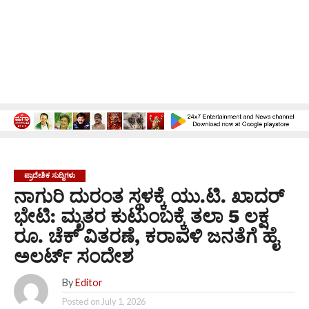
ಪ್ರಾದೇಶಿಕ ಸುದ್ದಿಗಳು
ನಾಗುರಿ ದುರಂತ ಸ್ಥಳಕ್ಕೆ ಯು.ಟಿ. ಖಾದರ್
ಭೇಟಿ: ಮೃತರ ಕುಟುಂಬಕ್ಕೆ ತಲಾ 5 ಲಕ್ಷ
ರೂ. ಚೆಕ್ ವಿತರಣೆ, ಕರಾವಳಿ ಜನತೆಗೆ ಹೈ
ಅಲರ್ಟ್ ಸಂದೇಶ
By
Editor
Posted on
July 1, 2026