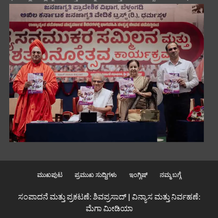
ಮುಖಪುಟ
ಪ್ರಮುಖ ಸುದ್ದಿಗಳು
ಇಂಗ್ಲಿಷ್
ನಮ್ಮ ಬಗ್ಗೆ
ಸಂಪಾದನೆ ಮತ್ತು ಪ್ರಕಟಣೆ: ಶಿವಪ್ರಸಾದ್ | ವಿನ್ಯಾಸ ಮತ್ತು ನಿರ್ವಹಣೆ:
ಮೆಗಾ ಮೀಡಿಯಾ