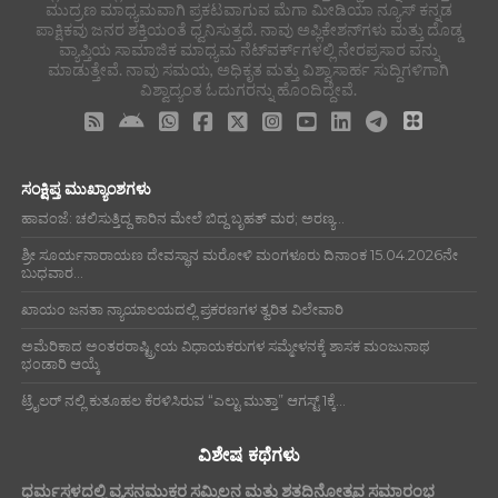
ಮುದ್ರಣ ಮಾಧ್ಯಮವಾಗಿ ಪ್ರಕಟವಾಗುವ ಮೆಗಾ ಮೀಡಿಯಾ ನ್ಯೂಸ್ ಕನ್ನಡ
ಪಾಕ್ಷಿಕವು ಜನರ ಶಕ್ತಿಯಂತೆ ಧ್ವನಿಸುತ್ತದೆ. ನಾವು ಅಪ್ಲಿಕೇಶನ್‌ಗಳು ಮತ್ತು ದೊಡ್ಡ
ವ್ಯಾಪ್ತಿಯ ಸಾಮಾಜಿಕ ಮಾಧ್ಯಮ ನೆಟ್‌ವರ್ಕ್‌ಗಳಲ್ಲಿ ನೇರಪ್ರಸಾರ ವನ್ನು
ಮಾಡುತ್ತೇವೆ. ನಾವು ಸಮಯ, ಅಧಿಕೃತ ಮತ್ತು ವಿಶ್ವಾಸಾರ್ಹ ಸುದ್ದಿಗಳಿಗಾಗಿ
ವಿಶ್ವಾದ್ಯಂತ ಓದುಗರನ್ನು ಹೊಂದಿದ್ದೇವೆ.
ಸಂಕ್ಷಿಪ್ತ ಮುಖ್ಯಾಂಶಗಳು
ಹಾವಂಜೆ: ಚಲಿಸುತ್ತಿದ್ದ ಕಾರಿನ ಮೇಲೆ ಬಿದ್ದ ಬೃಹತ್ ಮರ; ಅರಣ್ಯ...
ಶ್ರೀ ಸೂರ್ಯನಾರಾಯಣ ದೇವಸ್ಥಾನ ಮರೋಳಿ ಮಂಗಳೂರು ದಿನಾಂಕ 15.04.2026ನೇ
ಬುಧವಾರ...
ಖಾಯಂ ಜನತಾ ನ್ಯಾಯಾಲಯದಲ್ಲಿ ಪ್ರಕರಣಗಳ ತ್ವರಿತ ವಿಲೇವಾರಿ
ಅಮೆರಿಕಾದ ಅಂತರರಾಷ್ಟ್ರೀಯ ವಿಧಾಯಕರುಗಳ ಸಮ್ಮೇಳನಕ್ಕೆ ಶಾಸಕ ಮಂಜುನಾಥ
ಭಂಡಾರಿ ಆಯ್ಕೆ
ಟ್ರೈಲರ್ ನಲ್ಲಿ ಕುತೂಹಲ ಕೆರಳಿಸಿರುವ “ಎಲ್ಟು ಮುತ್ತಾ” ಆಗಸ್ಟ್ 1ಕ್ಕೆ...
ವಿಶೇಷ ಕಥೆಗಳು
ಧರ್ಮಸ್ಥಳದಲ್ಲಿ ವ್ಯಸನಮುಕ್ತರ ಸಮ್ಮಿಲನ ಮತ್ತು ಶತದಿನೋತ್ಸವ ಸಮಾರಂಭ