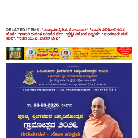
RELATED ITEMS:
'ಮುಖ್ಯಮಂತ್ರಿ ಡಿ.ಕೆ. ಶಿವಕುಮಾರ್'
,
"ಖಾಸಗಿ ತಡೆಗೋಡೆ ಕುಸಿತ
ಹೊಣೆ"
,
"ನಾಗುರಿ ದುರಂತ ಪರಿಹಾರ ಚೆಕ್"
,
"ಪ್ರಕೃತಿ ವಿಕೋಪ ಎಚ್ಚರಿಕೆ"
,
"ಮಂಗಳೂರು ಮಳೆ
ಹಾನಿ"
,
"ಸಚಿವ ಯು.ಟಿ. ಖಾದರ್ ಭೇಟಿ"