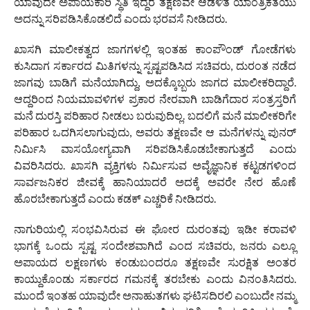
ಯಾವುದೇ ಅಪಾಯಕಾರಿ ಸ್ಥಿತಿ ಇದ್ದರೆ ತಕ್ಷಣವೇ ಆಡಳಿತ ಯಾಂತ್ರಿಕತೆಯು
ಅದನ್ನು ಸರಿಪಡಿಸಿಕೊಡಲಿದೆ ಎಂದು ಭರವಸೆ ನೀಡಿದರು.
ಖಾಸಗಿ ಮಾಲೀಕತ್ವದ ಜಾಗಗಳಲ್ಲಿ ಇಂತಹ ಕಾಂಪೌಂಡ್ ಗೋಡೆಗಳು
ಕುಸಿದಾಗ ಸರ್ಕಾರದ ಮಿತಿಗಳನ್ನು ಸ್ಪಷ್ಟಪಡಿಸಿದ ಸಚಿವರು, ದುರಂತ ನಡೆದ
ಜಾಗವು ಬಾಡಿಗೆ ಮನೆಯಾಗಿದ್ದು, ಅದಕ್ಕೊಬ್ಬರು ಜಾಗದ ಮಾಲೀಕರಿದ್ದಾರೆ.
ಆದ್ದರಿಂದ ನಿಯಮಾವಳಿಗಳ ಪ್ರಕಾರ ನೇರವಾಗಿ ಬಾಡಿಗೆದಾರ ಸಂತ್ರಸ್ತರಿಗೆ
ಮನೆ ದುರಸ್ತಿ ಪರಿಹಾರ ನೀಡಲು ಬರುವುದಿಲ್ಲ. ಬದಲಿಗೆ ಮನೆ ಮಾಲೀಕರಿಗೇ
ಪರಿಹಾರ ಒದಗಿಸಲಾಗುವುದು, ಅವರು ತಕ್ಷಣವೇ ಆ ಮನೆಗಳನ್ನು ಪುನರ್
ನಿರ್ಮಿಸಿ ವಾಸಯೋಗ್ಯವಾಗಿ ಸರಿಪಡಿಸಿಕೊಡಬೇಕಾಗುತ್ತದೆ ಎಂದು
ವಿವರಿಸಿದರು. ಖಾಸಗಿ ವ್ಯಕ್ತಿಗಳು ನಿರ್ಮಿಸುವ ಅವೈಜ್ಞಾನಿಕ ಕಟ್ಟಡಗಳಿಂದ
ಸಾರ್ವಜನಿಕರ ಜೀವಕ್ಕೆ ಹಾನಿಯಾದರೆ ಅದಕ್ಕೆ ಅವರೇ ನೇರ ಹೊಣೆ
ಹೊರಬೇಕಾಗುತ್ತದೆ ಎಂದು ಕಡಕ್ ಎಚ್ಚರಿಕೆ ನೀಡಿದರು.
ನಾಗುರಿಯಲ್ಲಿ ಸಂಭವಿಸಿರುವ ಈ ಘೋರ ದುರಂತವು ಇಡೀ ಕರಾವಳಿ
ಭಾಗಕ್ಕೆ ಒಂದು ಸ್ಪಷ್ಟ ಸಂದೇಶವಾಗಿದೆ ಎಂದ ಸಚಿವರು, ಜನರು ಎಲ್ಲೂ
ಅಪಾಯದ ಲಕ್ಷಣಗಳು ಕಂಡುಬಂದರೂ ತಕ್ಷಣವೇ ಸುರಕ್ಷಿತ ಅಂತರ
ಕಾಯ್ದುಕೊಂಡು ಸರ್ಕಾರದ ಗಮನಕ್ಕೆ ತರಬೇಕು ಎಂದು ವಿನಂತಿಸಿದರು.
ಮುಂದೆ ಇಂತಹ ಯಾವುದೇ ಅನಾಹುತಗಳು ಘಟಿಸದಿರಲಿ ಎಂಬುದೇ ನಮ್ಮ