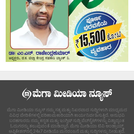
ಮೆಗಾ ಮೀಡಿಯಾ ನ್ಯೂಸ್ ನಮ್ಮ ಸತ್ಯ ಮತ್ತು ನಿಖರವಾದ ಸುದ್ದಿಗಳಾಗಿ ಮಾಧ್ಯಮದ
ವಿವಿಧ ವೇದಿಕೆಗಳಲ್ಲಿ ಪರಿಣಾಮಕಾರಿಯಾಗಿ ಕಾರ್ಯನಿರ್ವಹಿಸುತ್ತಿದೆ. ಅನುಭವಿ
ಬರಹಗಾರರು ನಮ್ಮ ಕನ್ನಡ ಮತ್ತು ಇಂಗ್ಲಿಷ್ ಸುದ್ದಿ ವೆಬ್‌ಸೈಟ್‌ಗಳನ್ನು ವಿಶ್ವಾದ್ಯಂತ
ಓದುಗರನ್ನು ತಲುಪುವಂತೆ ಮಾಡಿದ್ದಾರೆ. ಮೆಗಾ ಮೀಡಿಯಾ ಟಿವಿ ಆಂಡ್ರಾಯ್ಡ್
ಅಪ್ಲಿಕೇಶನ್‌ನಲ್ಲಿ 24x7 ವೀಡಿಯೊ ಮನರಂಜನೆ ಮತ್ತು ಸುದ್ದಿಗಳನ್ನು ನೀಡುತ್ತದೆ.