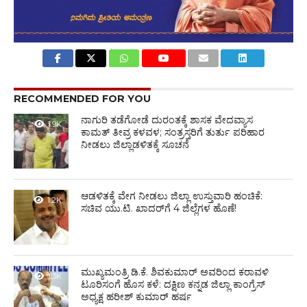
RECOMMENDED FOR YOU
ನಾಗುರಿ ತಡೆಗೋಡೆ ದುರಂತಕ್ಕೆ ಶಾಸಕ ವೇದವ್ಯಾಸ
1.9K
ಕಾಮತ್ ತೀವ್ರ ಕಳವಳ; ಸಂತ್ರಸ್ತರಿಗೆ ತುರ್ತು ಪರಿಹಾರ
ನೀಡಲು ಜಿಲ್ಲಾಡಳಿತಕ್ಕೆ ಸೂಚನೆ
ಆಡಳಿತಕ್ಕೆ ವೇಗ ನೀಡಲು ಜಿಲ್ಲಾ ಉಸ್ತುವಾರಿ ಹಂಚಿಕೆ:
1.2K
ಸಚಿವ ಯು.ಟಿ. ಖಾದರ್‌ಗೆ 4 ಜಿಲ್ಲೆಗಳ ಹೊಣೆ!
ಮುಖ್ಯಮಂತ್ರಿ ಡಿ.ಕೆ. ಶಿವಕುಮಾರ್ ಅವರಿಂದ ಕರಾವಳಿ
1.3K
ಟೂರಿಸಂಗೆ ಹೊಸ ಕಳೆ: ದಕ್ಷಿಣ ಕನ್ನಡ ಜಿಲ್ಲಾ ಕಾಂಗ್ರೆಸ್
ಅಧ್ಯಕ್ಷ ಹರೀಶ್ ಕುಮಾರ್ ಹರ್ಷ