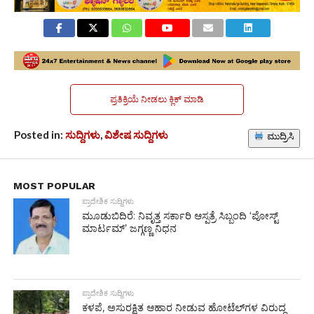
ಪ್ರತಿಕ್ರಿಯೆ ನೀಡಲು ಕ್ಲಿಕ್ ಮಾಡಿ
Posted in:
ಸುದ್ದಿಗಳು
,
ವಿಶೇಷ ಸುದ್ದಿಗಳು
ಮುದ್ರಿಸಿ
MOST POPULAR
ಪ್ರಾದೇಶಿಕ ಸುದ್ದಿಗಳು
ಮೂಡುಬಿದಿರೆ: ನಿವೃತ್ತ ಸರ್ಕಾರಿ ಆಸ್ಪತ್ರೆ ಸಿಬ್ಬಂದಿ ‘ಪೋಸ್ಟ್
ಮಾರ್ಟಮ್’ ಜಗ್ಗಣ್ಣ ನಿಧನ
ಪ್ರಾದೇಶಿಕ ಸುದ್ದಿಗಳು
ಕಳಪೆ, ಅಸುರಕ್ಷಿತ ಆಹಾರ ನೀಡುವ ಹೋಟೆಲ್‌ಗಳ ವಿರುದ್ಧ