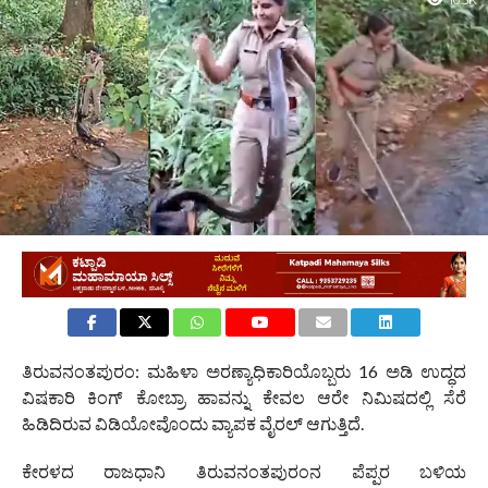
10.5K
ತಿರುವನಂತಪುರಂ: ಮಹಿಳಾ ಅರಣ್ಯಾಧಿಕಾರಿಯೊಬ್ಬರು 16 ಅಡಿ ಉದ್ಧದ
ವಿಷಕಾರಿ ಕಿಂಗ್ ಕೋಬ್ರಾ ಹಾವನ್ನು ಕೇವಲ ಆರೇ ನಿಮಿಷದಲ್ಲಿ ಸೆರೆ
ಹಿಡಿದಿರುವ ವಿಡಿಯೋವೊಂದು ವ್ಯಾಪಕ ವೈರಲ್ ಆಗುತ್ತಿದೆ.
ಕೇರಳದ ರಾಜಧಾನಿ ತಿರುವನಂತಪುರಂನ ಪೆಪ್ಪರ ಬಳಿಯ