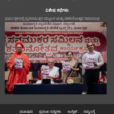
ವಿಶೇಷ ಕಥೆಗಳು
ಧರ್ಮಸ್ಥಳದಲ್ಲಿ ವ್ಯಸನಮುಕ್ತರ ಸಮ್ಮಿಲನ ಮತ್ತು ಶತದಿನೋತ್ಸವ ಸಮಾರಂಭ
ಮುಖಪುಟ
ಪ್ರಮುಖ ಸುದ್ದಿಗಳು
ಇಂಗ್ಲಿಷ್
ನಮ್ಮ ಬಗ್ಗೆ