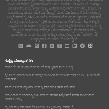
ವಿವಿಧ ವೇದಿಕೆಗಳಲ್ಲಿ ಪರಿಣಾಮಕಾರಿಯಾಗಿ ಕಾರ್ಯನಿರ್ವಹಿಸುತ್ತಿದೆ. ಅನುಭವಿ
ಬರಹಗಾರರು ನಮ್ಮ ಕನ್ನಡ ಮತ್ತು ಇಂಗ್ಲಿಷ್ ಸುದ್ದಿ ವೆಬ್‌ಸೈಟ್‌ಗಳನ್ನು ವಿಶ್ವಾದ್ಯಂತ
ಓದುಗರನ್ನು ತಲುಪುವಂತೆ ಮಾಡಿದ್ದಾರೆ. ಮೆಗಾ ಮೀಡಿಯಾ ಟಿವಿ ಆಂಡ್ರಾಯ್ಡ್
ಅಪ್ಲಿಕೇಶನ್‌ನಲ್ಲಿ 24x7 ವೀಡಿಯೊ ಮನರಂಜನೆ ಮತ್ತು ಸುದ್ದಿಗಳನ್ನು ನೀಡುತ್ತದೆ.
ಮುದ್ರಣ ಮಾಧ್ಯಮವಾಗಿ ಪ್ರಕಟವಾಗುವ ಮೆಗಾ ಮೀಡಿಯಾ ನ್ಯೂಸ್ ಕನ್ನಡ
ಪಾಕ್ಷಿಕವು ಜನರ ಶಕ್ತಿಯಂತೆ ಧ್ವನಿಸುತ್ತದೆ. ನಾವು ಅಪ್ಲಿಕೇಶನ್‌ಗಳು ಮತ್ತು ದೊಡ್ಡ
ವ್ಯಾಪ್ತಿಯ ಸಾಮಾಜಿಕ ಮಾಧ್ಯಮ ನೆಟ್‌ವರ್ಕ್‌ಗಳಲ್ಲಿ ನೇರಪ್ರಸಾರ ವನ್ನು
ಮಾಡುತ್ತೇವೆ. ನಾವು ಸಮಯ, ಅಧಿಕೃತ ಮತ್ತು ವಿಶ್ವಾಸಾರ್ಹ ಸುದ್ದಿಗಳಿಗಾಗಿ
ವಿಶ್ವಾದ್ಯಂತ ಓದುಗರನ್ನು ಹೊಂದಿದ್ದೇವೆ.
ಸಂಕ್ಷಿಪ್ತ ಮುಖ್ಯಾಂಶಗಳು
ಹಾವಂಜೆ: ಚಲಿಸುತ್ತಿದ್ದ ಕಾರಿನ ಮೇಲೆ ಬಿದ್ದ ಬೃಹತ್ ಮರ; ಅರಣ್ಯ...
ಶ್ರೀ ಸೂರ್ಯನಾರಾಯಣ ದೇವಸ್ಥಾನ ಮರೋಳಿ ಮಂಗಳೂರು ದಿನಾಂಕ 15.04.2026ನೇ
ಬುಧವಾರ...
ಖಾಯಂ ಜನತಾ ನ್ಯಾಯಾಲಯದಲ್ಲಿ ಪ್ರಕರಣಗಳ ತ್ವರಿತ ವಿಲೇವಾರಿ
ಅಮೆರಿಕಾದ ಅಂತರರಾಷ್ಟ್ರೀಯ ವಿಧಾಯಕರುಗಳ ಸಮ್ಮೇಳನಕ್ಕೆ ಶಾಸಕ ಮಂಜುನಾಥ
ಭಂಡಾರಿ ಆಯ್ಕೆ
ಟ್ರೈಲರ್ ನಲ್ಲಿ ಕುತೂಹಲ ಕೆರಳಿಸಿರುವ “ಎಲ್ಟು ಮುತ್ತಾ” ಆಗಸ್ಟ್ 1ಕ್ಕೆ...