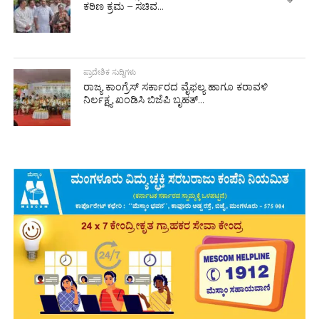
ಕಠಿಣ ಕ್ರಮ – ಸಚಿವ...
ಪ್ರಾದೇಶಿಕ ಸುದ್ದಿಗಳು
ರಾಜ್ಯ ಕಾಂಗ್ರೆಸ್ ಸರ್ಕಾರದ ವೈಫಲ್ಯ ಹಾಗೂ ಕರಾವಳಿ
ನಿರ್ಲಕ್ಷ್ಯ ಖಂಡಿಸಿ ಬಿಜೆಪಿ ಬೃಹತ್...