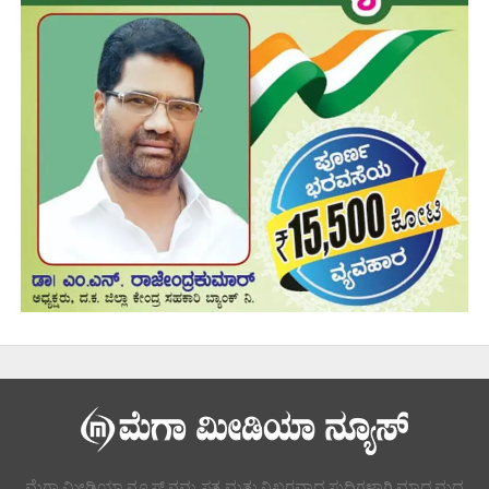
ಮೆಗಾ ಮೀಡಿಯಾ ನ್ಯೂಸ್ ನಮ್ಮ ಸತ್ಯ ಮತ್ತು ನಿಖರವಾದ ಸುದ್ದಿಗಳಾಗಿ ಮಾಧ್ಯಮದ