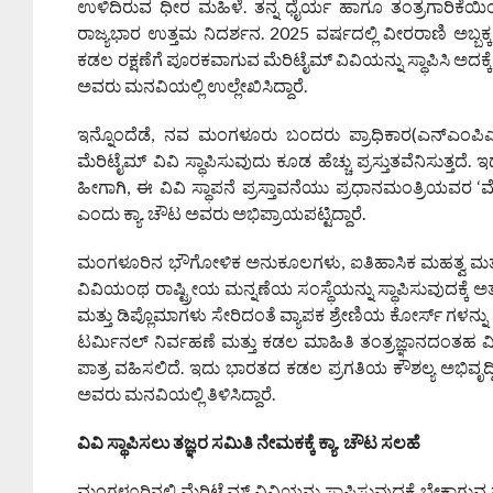
ಉಳಿದಿರುವ ಧೀರ ಮಹಿಳೆ. ತನ್ನ ಧೈರ್ಯ ಹಾಗೂ ತಂತ್ರಗಾರಿಕೆಯಿಂದ
ರಾಜ್ಯಭಾರ ಉತ್ತಮ ನಿದರ್ಶನ. 2025 ವರ್ಷದಲ್ಲಿ ವೀರರಾಣಿ ಅಬ್ಬ
ಕಡಲ ರಕ್ಷಣೆಗೆ ಪೂರಕವಾಗುವ ಮೆರಿಟೈಮ್‌ ವಿವಿಯನ್ನು ಸ್ಥಾಪಿಸಿ ಅದಕ್ಕ
ಅವರು ಮನವಿಯಲ್ಲಿ ಉಲ್ಲೇಖಿಸಿದ್ದಾರೆ.
ಇನ್ನೊಂದೆಡೆ, ನವ ಮಂಗಳೂರು ಬಂದರು ಪ್ರಾಧಿಕಾರ(ಎನ್‌ಎಂಪಿ
ಮೆರಿಟೈಮ್‌ ವಿವಿ ಸ್ಥಾಪಿಸುವುದು ಕೂಡ ಹೆಚ್ಚು ಪ್ರಸ್ತುತವೆನಿಸುತ್ತ
ಹೀಗಾಗಿ, ಈ ವಿವಿ ಸ್ಥಾಪನೆ ಪ್ರಸ್ತಾವನೆಯು ಪ್ರಧಾನಮಂತ್ರಿಯವರ
ಎಂದು ಕ್ಯಾ. ಚೌಟ ಅವರು ಅಭಿಪ್ರಾಯಪಟ್ಟಿದ್ದಾರೆ.
ಮಂಗಳೂರಿನ ಭೌಗೋಳಿಕ ಅನುಕೂಲಗಳು, ಐತಿಹಾಸಿಕ ಮಹತ್ವ ಮತ್ತು ಪ್ರ
ವಿವಿಯಂಥ ರಾಷ್ಟ್ರೀಯ ಮನ್ನಣೆಯ ಸಂಸ್ಥೆಯನ್ನು ಸ್ಥಾಪಿಸುವುದಕ್ಕೆ ಅತ್ಯಂ
ಮತ್ತು ಡಿಪ್ಲೊಮಾಗಳು ಸೇರಿದಂತೆ ವ್ಯಾಪಕ ಶ್ರೇಣಿಯ ಕೋರ್ಸ್ ಗಳ
ಟರ್ಮಿನಲ್ ನಿರ್ವಹಣೆ ಮತ್ತು ಕಡಲ ಮಾಹಿತಿ ತಂತ್ರಜ್ಞಾನದಂತಹ ವಿಷಯಗ
ಪಾತ್ರ ವಹಿಸಲಿದೆ. ಇದು ಭಾರತದ ಕಡಲ ಪ್ರಗತಿಯ ಕೌಶಲ್ಯ ಅಭಿವೃದ್ಧ
ಅವರು ಮನವಿಯಲ್ಲಿ ತಿಳಿಸಿದ್ದಾರೆ.
ವಿವಿ ಸ್ಥಾಪಿಸಲು ತಜ್ಞರ ಸಮಿತಿ ನೇಮಕಕ್ಕೆ ಕ್ಯಾ. ಚೌಟ ಸಲಹೆ
ಮಂಗಳೂರಿನಲ್ಲಿ ಮೆರಿಟೈಮ್‌ ವಿವಿಯನ್ನು ಸ್ಥಾಪಿಸುವುದಕ್ಕೆ ಬೇಕಾಗುವ ಪ