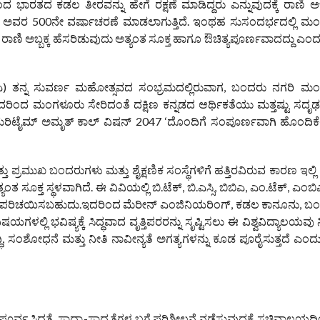
 ಭಾರತದ ಕಡಲ ತೀರವನ್ನು ಹೇಗೆ ರಕ್ಷಣೆ ಮಾಡಿದ್ದರು ಎನ್ನುವುದಕ್ಕೆ ರಾಣಿ ಅಬ
ಕ್ಕ ಅವರ 500ನೇ ವರ್ಷಾಚರಣೆ ಮಾಡಲಾಗುತ್ತಿದೆ. ಇಂಥಹ ಸುಸಂದರ್ಭದಲ್ಲಿ ಮಂಗ
ೆ ರಾಣಿ ಅಬ್ಬಕ್ಕ ಹೆಸರಿಡುವುದು ಅತ್ಯಂತ ಸೂಕ್ತ ಹಾಗೂ ಔಚಿತ್ಯಪೂರ್ಣವಾದದ್ದು ಎಂದು
ಎ) ತನ್ನ ಸುವರ್ಣ ಮಹೋತ್ಸವದ ಸಂಭ್ರಮದಲ್ಲಿರುವಾಗ, ಬಂದರು ನಗರಿ ಮಂಗಳ
ದೆ. ಇದರಿಂದ ಮಂಗಳೂರು ಸೇರಿದಂತೆ ದಕ್ಷಿಣ ಕನ್ನಡದ ಆರ್ಥಿಕತೆಯು ಮತ್ತಷ್ಟು ಸದೃಢಗೊ
 ‘ಮೆರಿಟೈಮ್ ಅಮೃತ್ ಕಾಲ್ ವಿಷನ್ 2047 ‘ದೊಂದಿಗೆ ಸಂಪೂರ್ಣವಾಗಿ ಹೊಂದಿಕೆ
ಮುಖ ಬಂದರುಗಳು ಮತ್ತು ಶೈಕ್ಷಣಿಕ ಸಂಸ್ಥೆಗಳಿಗೆ ಹತ್ತಿರವಿರುವ ಕಾರಣ ಇಲ್ಲಿ 
ತ ಸೂಕ್ತ ಸ್ಥಳವಾಗಿದೆ. ಈ ವಿವಿಯಲ್ಲಿ ಬಿ.ಟೆಕ್, ಬಿ.ಎಸ್ಸಿ, ಬಿಬಿಎ, ಎಂ.ಟೆಕ್, ಎಂಬಿಎ
ನ್ನು ಪರಿಚಯಿಸಬಹುದು.ಇದರಿಂದ ಮೆರೀನ್ ಎಂಜಿನಿಯರಿಂಗ್, ಕಡಲ ಕಾನೂನು, ಬಂ
ಳಲ್ಲಿ ಭವಿಷ್ಯಕ್ಕೆ ಸಿದ್ಧವಾದ ವೃತ್ತಿಪರರನ್ನು ಸೃಷ್ಟಿಸಲು ಈ ವಿಶ್ವವಿದ್ಯಾಲಯವ
ಿ, ಸಂಶೋಧನೆ ಮತ್ತು ನೀತಿ ನಾವೀನ್ಯತೆ ಅಗತ್ಯಗಳನ್ನು ಕೂಡ ಪೂರೈಸುತ್ತದೆ ಎಂದು 
ೂರ್ವ ಸಿದ್ಧತೆ, ಸಾಧ್ಯಾ-ಸಾಧ್ಯತೆಗಳ ಬಗ್ಗೆ ಪರಿಶೀಲನೆ ನಡೆಸುವುದಕ್ಕೆ ಸಚಿವಾಲಯದಿಂ