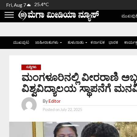
25.4°C
Fri, Aug 7
ಮುಖಪು
ಮುಖಪುಟ
ಜಾಹೀರಾತುಗಳು
ತುಳುನಾಡು
ಕರ್ನಾಟಕ
ಭಾರತ
ಕಾರ್ಯಕ
ಸುದ್ದಿಗಳು
ಮಂಗಳೂರಿನಲ್ಲಿ ವೀರರಾಣಿ ಅಬ್ಬಕ್
ವಿಶ್ವವಿದ್ಯಾಲಯ ಸ್ಥಾಪನೆಗೆ ಮನವ
By
Editor
Posted on
July 22, 2025