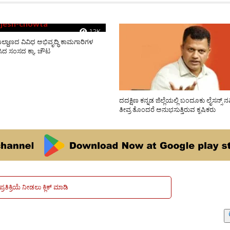
1.2K
ೆ ನಿಲ್ದಾಣದ ವಿವಿಧ ಅಭಿವೃದ್ಧಿ ಕಾಮಗಾರಿಗಳ
ಿಸಿದ ಸಂಸದ ಕ್ಯಾ. ಚೌಟ
ದದಕ್ಷಿಣ ಕನ್ನಡ ಜಿಲ್ಲೆಯಲ್ಲಿ ಬಂದೂಕು ಲೈಸನ್ಸ್ ನ
ತೀವ್ರ ತೊಂದರೆ ಅನುಭಸುತ್ತಿರುವ ಕೃಷಿಕರು
ಪ್ರತಿಕ್ರಿಯೆ ನೀಡಲು ಕ್ಲಿಕ್ ಮಾಡಿ