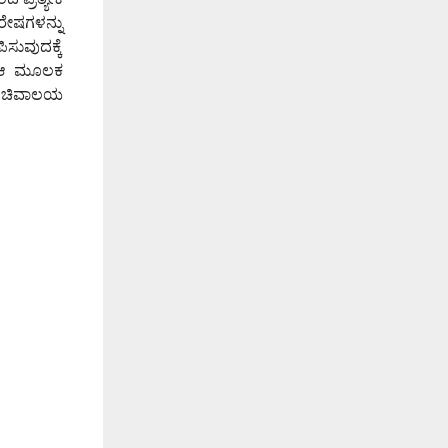
ೇಷಗಳನ್ನು
ಿಸುವುದಕ್ಕೆ
. ಆ ಮೂಲಕ
ು ಸಚಿವಾಲಯ