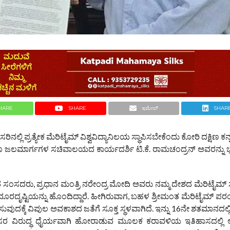
HARE
SHARE
ಇಮೇಲ್
SHAR
ಿನಲ್ಲಿ ಪ್ರತ್ಯೇಕ ಮೆರಿಟೈಮ್‌ ವಿಶ್ವವಿದ್ಯಾನಿಲಯ ಸ್ಥಾಪಿಸಬೇಕೆಂದು ಕೋರಿ ದಕ್ಷಿಣ 
‌ ಹಾಗೂ ಜಲಮಾರ್ಗಗಳ ಸಚಿವಾಲಯದ ಕಾರ್ಯದರ್ಶಿ ಟಿ.ಕೆ. ರಾಮಚಂದ್ರನ್ ಅವರನ್ನು 
ಸದರು, ಪ್ರಧಾನ ಮಂತ್ರಿ ನರೇಂದ್ರ ಮೋದಿ ಅವರು ನಮ್ಮ ದೇಶದ ಮೆರಿಟೈಮ್‌ ಸಾಮ
ರದೃಷ್ಟಿಯನ್ನು ಹೊಂದಿದ್ದಾರೆ. ಹೀಗಿರುವಾಗ, ಬಹಳ ಶ್ರೀಮಂತ ಮೆರಿಟೈಮ್‌ ಪರ
ಿಸುವುದಕ್ಕೆ ವಿಪುಲ ಅವಕಾಶದ ಜತೆಗೆ ಸೂಕ್ತ ಸ್ಥಳವಾಗಿದೆ. ಇನ್ನು 16ನೇ ಶತಮಾನದಲ
ಚುಗೀಸರ ವಿರುದ್ಧ ಧೈರ್ಯವಾಗಿ ಹೋರಾಡುವ ಮೂಲಕ ಕರಾವಳಿಯ ಇತಿಹಾಸದಲ್ಲಿ 