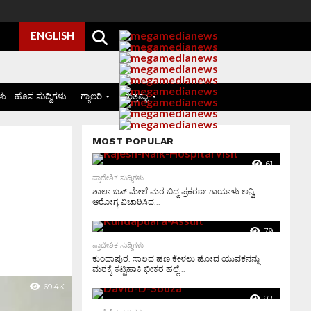
ENGLISH
ಳು
ಹೊಸ ಸುದ್ದಿಗಳು
ಗ್ಯಾಲರಿ
ಮತ್ತಷ್ಟು
MOST POPULAR
61
ಪ್ರಾದೇಶಿಕ ಸುದ್ದಿಗಳು
ಶಾಲಾ ಬಸ್ ಮೇಲೆ ಮರ ಬಿದ್ದ ಪ್ರಕರಣ: ಗಾಯಾಳು ಅನ್ವಿ
ಆರೋಗ್ಯ ವಿಚಾರಿಸಿದ...
79
ಪ್ರಾದೇಶಿಕ ಸುದ್ದಿಗಳು
ಕುಂದಾಪುರ: ಸಾಲದ ಹಣ ಕೇಳಲು ಹೋದ ಯುವಕನನ್ನು
ಮರಕ್ಕೆ ಕಟ್ಟಿಹಾಕಿ ಭೀಕರ ಹಲ್ಲೆ...
69.4K
92