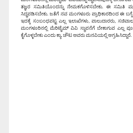
ತಜ್ಞರ ಸಮಿತಿಯೊಂದನ್ನು ನೇಮಕಗೊಳಿಸಬೇಕು. ಈ ಸಮಿತಿ ಮೂ
ಸಿದ್ಧಪಡಿಸಬೇಕು. ಜತೆಗೆ ನವ ಮಂಗಳೂರು ಪ್ರಾಧಿಕಾರದಿಂದ ಈ ಬಗ್ಗೆ 
ಇದಕ್ಕೆ ಸಂಬಂಧಪಟ್ಟ ಎಲ್ಲ ಇಲಾಖೆಗಳು, ಪಾಲುದಾರರು, ಸಚಿ
ಮಂಗಳೂರಿನಲ್ಲಿ ಮೆರಿಟೈಮ್‌ ವಿವಿ ಸ್ಥಾಪನೆಗೆ ಬೇಕಾಗುವ ಎಲ್ಲ ಪ
ಕೈಗೊಳ್ಳಬೇಕು ಎಂದು ಕ್ಯಾ. ಚೌಟ ಅವರು ಮನವಿಯಲ್ಲಿ ಆಗ್ರಹಿಸಿದ್ದಾರೆ.