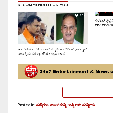
RECOMMENDED FOR YOU
2.0K
ಸುರತ್ಕಲ್ ರೈಲ್ವ
ಪ್ರಗತಿ ಪರಿಶೀಲ
‘ತೂಗುಸೇತುವೆಗಳ ಸರದಾರ’ ಪದ್ಮಶ್ರೀ ಡಾ. ಗಿರೀಶ್ ಭಾರದ್ವಾಜ್
ನಿಧನಕ್ಕೆ ಸಂಸದ ಕ್ಯಾ. ಚೌಟ ತೀವ್ರ ಸಂತಾಪ
Posted in:
ಸುದ್ದಿಗಳು
,
ಟಾಪ್ ಸುದ್ದಿ
,
ರಾಷ್ಟ್ರೀಯ ಸುದ್ದಿಗಳು