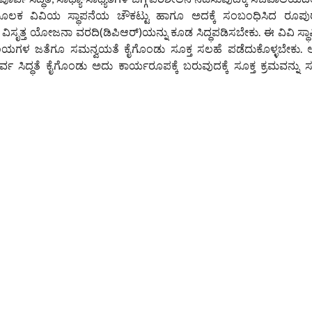
ಲಕ ವಿವಿಯ ಸ್ಥಾಪನೆಯ ಚೌಕಟ್ಟು ಹಾಗೂ ಅದಕ್ಕೆ ಸಂಬಂಧಿಸಿದ ರೂಪುರ
ವಿಸೃತ್ತ ಯೋಜನಾ ವರದಿ(ಡಿಪಿಆರ್‌)ಯನ್ನು ಕೂಡ ಸಿದ್ಧಪಡಿಸಬೇಕು. ಈ ವಿವಿ ಸ್ಥಾಪ
ವಾಲಯಗಳ ಜತೆಗೂ ಸಮನ್ವಯತೆ ಕೈಗೊಂಡು ಸೂಕ್ತ ಸಲಹೆ ಪಡೆದುಕೊಳ್ಳಬೇಕು
ೂರ್ವ ಸಿದ್ಧತೆ ಕೈಗೊಂಡು ಅದು ಕಾರ್ಯರೂಪಕ್ಕೆ ಬರುವುದಕ್ಕೆ ಸೂಕ್ತ ಕ್ರಮವನ್ನ