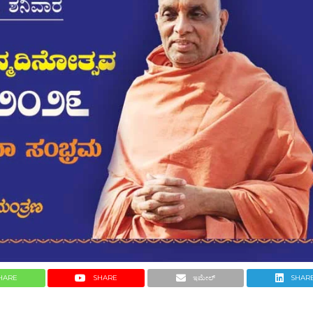
HARE
SHARE
ಇಮೇಲ್
SHAR