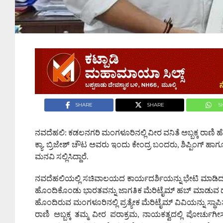
SHARE
SHARE
S
ನವದೆಹಲಿ: ಕಡಲನಗರಿ ಮಂಗಳೂರಿನಲ್ಲಿ ವೀರ ವನಿತೆ ಅಬ್ಬಕ್ಕ ರಾಣಿ ಹೆಸರ
ಕ್ಯಾ. ಬ್ರಿಜೇಶ್‌ ಚೌಟ ಅವರು ಇಂದು ಕೇಂದ್ರ ಬಂದರು, ಶಿಪ್ಪಿಂಗ್
ಮನವಿ ಸಲ್ಲಿಸಿದ್ದಾರೆ.
ನವದೆಹಲಿಯಲ್ಲಿ ಸಚಿವಾಲಯದ ಕಾರ್ಯದರ್ಶಿಯನ್ನು ಭೇಟಿ ಮಾಡಿದ ಸಂ
ಹೊಂದಿಕೊಂಡು ಭಾರತವನ್ನು ಜಾಗತಿಕ ಮೆರಿಟೈಮ್‌ ಹಬ್‌ ಮಾಡುವ ದೂ
ಹೊಂದಿರುವ ಮಂಗಳೂರಿನಲ್ಲಿ ಪ್ರತ್ಯೇಕ ಮೆರಿಟೈಮ್‌ ವಿವಿಯನ್ನು ಸ್ಥಾಪ
ರಾಣಿ ಅಬ್ಬಕ್ಕ ತಮ್ಮ ವೀರ ಪರಾಕ್ರಮ, ನಾಯಕತ್ವದಲ್ಲಿ ಪೋರ್