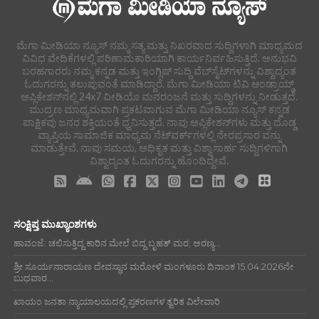
ಮೆಗಾ ಮೀಡಿಯಾ ನ್ಯೂಸ್ ನಮ್ಮ ಸತ್ಯ ಮತ್ತು ನಿಖರವಾದ ಸುದ್ದಿಗಳಾಗಿ ಮಾಧ್ಯಮದ
ವಿವಿಧ ವೇದಿಕೆಗಳಲ್ಲಿ ಪರಿಣಾಮಕಾರಿಯಾಗಿ ಕಾರ್ಯನಿರ್ವಹಿಸುತ್ತಿದೆ. ಅನುಭವಿ
ಬರಹಗಾರರು ನಮ್ಮ ಕನ್ನಡ ಮತ್ತು ಇಂಗ್ಲಿಷ್ ಸುದ್ದಿ ವೆಬ್‌ಸೈಟ್‌ಗಳನ್ನು ವಿಶ್ವಾದ್ಯಂತ
ಓದುಗರನ್ನು ತಲುಪುವಂತೆ ಮಾಡಿದ್ದಾರೆ. ಮೆಗಾ ಮೀಡಿಯಾ ಟಿವಿ ಆಂಡ್ರಾಯ್ಡ್
ಅಪ್ಲಿಕೇಶನ್‌ನಲ್ಲಿ 24x7 ವೀಡಿಯೊ ಮನರಂಜನೆ ಮತ್ತು ಸುದ್ದಿಗಳನ್ನು ನೀಡುತ್ತದೆ.
ಮುದ್ರಣ ಮಾಧ್ಯಮವಾಗಿ ಪ್ರಕಟವಾಗುವ ಮೆಗಾ ಮೀಡಿಯಾ ನ್ಯೂಸ್ ಕನ್ನಡ
ಪಾಕ್ಷಿಕವು ಜನರ ಶಕ್ತಿಯಂತೆ ಧ್ವನಿಸುತ್ತದೆ. ನಾವು ಅಪ್ಲಿಕೇಶನ್‌ಗಳು ಮತ್ತು ದೊಡ್ಡ
ವ್ಯಾಪ್ತಿಯ ಸಾಮಾಜಿಕ ಮಾಧ್ಯಮ ನೆಟ್‌ವರ್ಕ್‌ಗಳಲ್ಲಿ ನೇರಪ್ರಸಾರ ವನ್ನು
ಮಾಡುತ್ತೇವೆ. ನಾವು ಸಮಯ, ಅಧಿಕೃತ ಮತ್ತು ವಿಶ್ವಾಸಾರ್ಹ ಸುದ್ದಿಗಳಿಗಾಗಿ
ವಿಶ್ವಾದ್ಯಂತ ಓದುಗರನ್ನು ಹೊಂದಿದ್ದೇವೆ.
ಸಂಕ್ಷಿಪ್ತ ಮುಖ್ಯಾಂಶಗಳು
ಹಾವಂಜೆ: ಚಲಿಸುತ್ತಿದ್ದ ಕಾರಿನ ಮೇಲೆ ಬಿದ್ದ ಬೃಹತ್ ಮರ; ಅರಣ್ಯ...
ಶ್ರೀ ಸೂರ್ಯನಾರಾಯಣ ದೇವಸ್ಥಾನ ಮರೋಳಿ ಮಂಗಳೂರು ದಿನಾಂಕ 15.04.2026ನೇ
ಬುಧವಾರ...
ಖಾಯಂ ಜನತಾ ನ್ಯಾಯಾಲಯದಲ್ಲಿ ಪ್ರಕರಣಗಳ ತ್ವರಿತ ವಿಲೇವಾರಿ