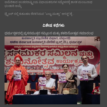
ಅಮೆರಿಕಾದ ಅಂತರರಾಷ್ಟ್ರೀಯ ವಿಧಾಯಕರುಗಳ ಸಮ್ಮೇಳನಕ್ಕೆ ಶಾಸಕ ಮಂಜುನಾಥ
ಭಂಡಾರಿ ಆಯ್ಕೆ
ಟ್ರೈಲರ್ ನಲ್ಲಿ ಕುತೂಹಲ ಕೆರಳಿಸಿರುವ “ಎಲ್ಟು ಮುತ್ತಾ” ಆಗಸ್ಟ್ 1ಕ್ಕೆ...
ವಿಶೇಷ ಕಥೆಗಳು
ಧರ್ಮಸ್ಥಳದಲ್ಲಿ ವ್ಯಸನಮುಕ್ತರ ಸಮ್ಮಿಲನ ಮತ್ತು ಶತದಿನೋತ್ಸವ ಸಮಾರಂಭ