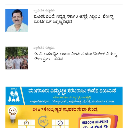
ಪ್ರಾದೇಶಿಕ ಸುದ್ದಿಗಳು
ಮೂಡುಬಿದಿರೆ: ನಿವೃತ್ತ ಸರ್ಕಾರಿ ಆಸ್ಪತ್ರೆ ಸಿಬ್ಬಂದಿ ‘ಪೋಸ್ಟ್
ಮಾರ್ಟಮ್’ ಜಗ್ಗಣ್ಣ ನಿಧನ
ಪ್ರಾದೇಶಿಕ ಸುದ್ದಿಗಳು
ಕಳಪೆ, ಅಸುರಕ್ಷಿತ ಆಹಾರ ನೀಡುವ ಹೋಟೆಲ್‌ಗಳ ವಿರುದ್ಧ
ಕಠಿಣ ಕ್ರಮ – ಸಚಿವ...