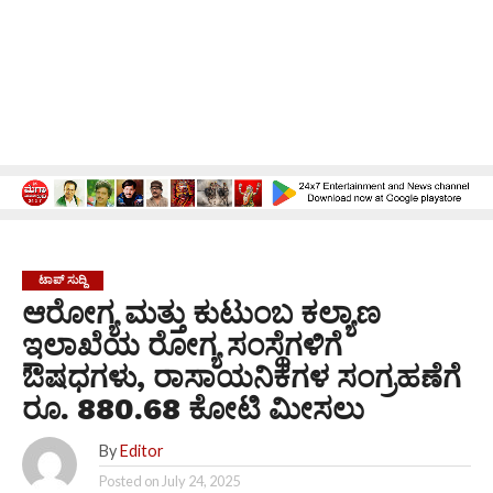
ಟಾಪ್ ಸುದ್ದಿ
ಆರೋಗ್ಯ ಮತ್ತು ಕುಟುಂಬ ಕಲ್ಯಾಣ
ಇಲಾಖೆಯ ರೋಗ್ಯ ಸಂಸ್ಥೆಗಳಿಗೆ
ಔಷಧಗಳು, ರಾಸಾಯನಿಕಗಳ ಸಂಗ್ರಹಣೆಗೆ
ರೂ. 880.68 ಕೋಟಿ ಮೀಸಲು
By
Editor
Posted on
July 24, 2025