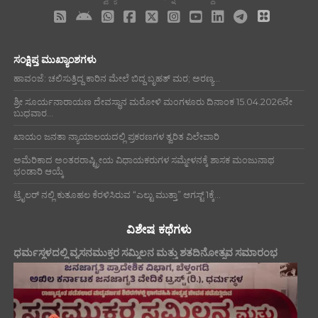
ಸಂಕ್ಷಿಪ್ತ ಮುಖ್ಯಾಂಶಗಳು
ಹಾವಂಜೆ: ಚಲಿಸುತ್ತಿದ್ದ ಕಾರಿನ ಮೇಲೆ ಬಿದ್ದ ಬೃಹತ್ ಮರ; ಅರಣ್ಯ...
ಶ್ರೀ ಸೂರ್ಯನಾರಾಯಣ ದೇವಸ್ಥಾನ ಮರೋಳಿ ಮಂಗಳೂರು ದಿನಾಂಕ 15.04.2026ನೇ
ಬುಧವಾರ...
ಖಾಯಂ ಜನತಾ ನ್ಯಾಯಾಲಯದಲ್ಲಿ ಪ್ರಕರಣಗಳ ತ್ವರಿತ ವಿಲೇವಾರಿ
ಅಮೆರಿಕಾದ ಅಂತರರಾಷ್ಟ್ರೀಯ ವಿಧಾಯಕರುಗಳ ಸಮ್ಮೇಳನಕ್ಕೆ ಶಾಸಕ ಮಂಜುನಾಥ
ಭಂಡಾರಿ ಆಯ್ಕೆ
ಟ್ರೈಲರ್ ನಲ್ಲಿ ಕುತೂಹಲ ಕೆರಳಿಸಿರುವ “ಎಲ್ಟು ಮುತ್ತಾ” ಆಗಸ್ಟ್ 1ಕ್ಕೆ...
ವಿಶೇಷ ಕಥೆಗಳು
ಧರ್ಮಸ್ಥಳದಲ್ಲಿ ವ್ಯಸನಮುಕ್ತರ ಸಮ್ಮಿಲನ ಮತ್ತು ಶತದಿನೋತ್ಸವ ಸಮಾರಂಭ