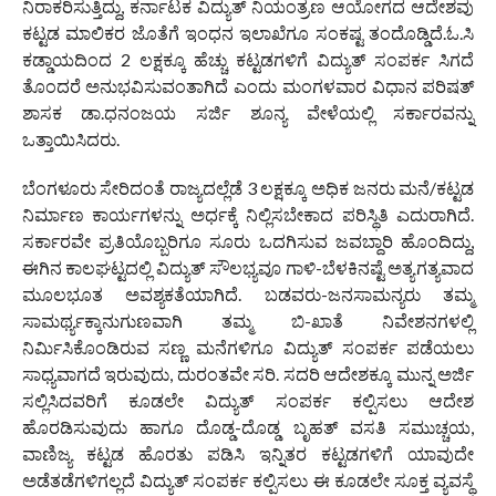
ನಿರಾಕರಿಸುತ್ತಿದ್ದು, ಕರ್ನಾಟಕ ವಿದ್ಯುತ್ ನಿಯಂತ್ರಣ ಆಯೋಗದ ಆದೇಶವು
ಕಟ್ಟಡ ಮಾಲಿಕರ ಜೊತೆಗೆ ಇಂಧನ ಇಲಾಖೆಗೂ ಸಂಕಷ್ಟ ತಂದೊಡ್ಡಿದೆ.ಓ.ಸಿ
ಕಡ್ಡಾಯದಿಂದ 2 ಲಕ್ಷಕ್ಕೂ ಹೆಚ್ಚು ಕಟ್ಟಡಗಳಿಗೆ ವಿದ್ಯುತ್ ಸಂಪರ್ಕ ಸಿಗದೆ
ತೊಂದರೆ ಅನುಭವಿಸುವಂತಾಗಿದೆ ಎಂದು ಮಂಗಳವಾರ ವಿಧಾನ ಪರಿಷತ್
ಶಾಸಕ ಡಾ.ಧನಂಜಯ ಸರ್ಜಿ ಶೂನ್ಯ ವೇಳೆಯಲ್ಲಿ ಸರ್ಕಾರವನ್ನು
ಒತ್ತಾಯಿಸಿದರು.
ಬೆಂಗಳೂರು ಸೇರಿದಂತೆ ರಾಜ್ಯದಲ್ಲೆಡೆ 3 ಲಕ್ಷಕ್ಕೂ ಅಧಿಕ ಜನರು ಮನೆ/ಕಟ್ಟಡ
ನಿರ್ಮಾಣ ಕಾರ್ಯಗಳನ್ನು ಅರ್ಧಕ್ಕೆ ನಿಲ್ಲಿಸಬೇಕಾದ ಪರಿಸ್ಥಿತಿ ಎದುರಾಗಿದೆ.
ಸರ್ಕಾರವೇ ಪ್ರತಿಯೊಬ್ಬರಿಗೂ ಸೂರು ಒದಗಿಸುವ ಜವಬ್ದಾರಿ ಹೊಂದಿದ್ದು,
ಈಗಿನ ಕಾಲಘಟ್ಟದಲ್ಲಿ ವಿದ್ಯುತ್ ಸೌಲಭ್ಯವೂ ಗಾಳಿ-ಬೆಳಕಿನಷ್ಟೆ ಅತ್ಯಗತ್ಯವಾದ
ಮೂಲಭೂತ ಅವಶ್ಯಕತೆಯಾಗಿದೆ. ಬಡವರು-ಜನಸಾಮನ್ಯರು ತಮ್ಮ
ಸಾಮರ್ಥ್ಯಕ್ಕಾನುಗುಣವಾಗಿ ತಮ್ಮ ಬಿ-ಖಾತೆ ನಿವೇಶನಗಳಲ್ಲಿ
ನಿರ್ಮಿಸಿಕೊಂಡಿರುವ ಸಣ್ಣ ಮನೆಗಳಿಗೂ ವಿದ್ಯುತ್ ಸಂಪರ್ಕ ಪಡೆಯಲು
ಸಾಧ್ಯವಾಗದೆ ಇರುವುದು, ದುರಂತವೇ ಸರಿ. ಸದರಿ ಆದೇಶಕ್ಕೂ ಮುನ್ನ ಅರ್ಜಿ
ಸಲ್ಲಿಸಿದವರಿಗೆ ಕೂಡಲೇ ವಿದ್ಯುತ್ ಸಂಪರ್ಕ ಕಲ್ಪಿಸಲು ಆದೇಶ
ಹೊರಡಿಸುವುದು ಹಾಗೂ ದೊಡ್ಡ-ದೊಡ್ಡ ಬೃಹತ್ ವಸತಿ ಸಮುಚ್ಚಯ,
ವಾಣಿಜ್ಯ ಕಟ್ಟಡ ಹೊರತು ಪಡಿಸಿ ಇನ್ನಿತರ ಕಟ್ಟಡಗಳಿಗೆ ಯಾವುದೇ
ಅಡೆತಡೆಗಳಿಗಲ್ಲದೆ ವಿದ್ಯುತ್ ಸಂಪರ್ಕ ಕಲ್ಪಿಸಲು ಈ ಕೂಡಲೇ ಸೂಕ್ತ ವ್ಯವಸ್ಥೆ