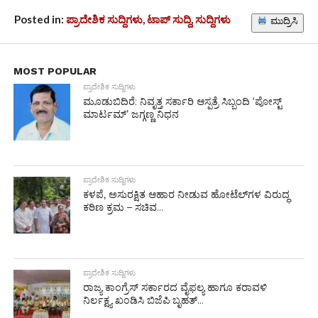
Posted in:
ಪ್ರಾದೇಶಿಕ ಸುದ್ದಿಗಳು
,
ಟಾಪ್ ಸುದ್ದಿ
,
ಸುದ್ದಿಗಳು
ಮುದ್ರಿಸಿ
MOST POPULAR
ಪ್ರಾದೇಶಿಕ ಸುದ್ದಿಗಳು
ಮೂಡುಬಿದಿರೆ: ನಿವೃತ್ತ ಸರ್ಕಾರಿ ಆಸ್ಪತ್ರೆ ಸಿಬ್ಬಂದಿ ‘ಪೋಸ್ಟ್
ಮಾರ್ಟಮ್’ ಜಗ್ಗಣ್ಣ ನಿಧನ
ಪ್ರಾದೇಶಿಕ ಸುದ್ದಿಗಳು
ಕಳಪೆ, ಅಸುರಕ್ಷಿತ ಆಹಾರ ನೀಡುವ ಹೋಟೆಲ್‌ಗಳ ವಿರುದ್ಧ
ಕಠಿಣ ಕ್ರಮ – ಸಚಿವ...
ಪ್ರಾದೇಶಿಕ ಸುದ್ದಿಗಳು
ರಾಜ್ಯ ಕಾಂಗ್ರೆಸ್ ಸರ್ಕಾರದ ವೈಫಲ್ಯ ಹಾಗೂ ಕರಾವಳಿ
ನಿರ್ಲಕ್ಷ್ಯ ಖಂಡಿಸಿ ಬಿಜೆಪಿ ಬೃಹತ್...