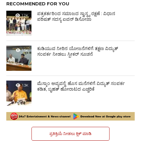
RECOMMENDED FOR YOU
ಪತ್ರಕರ್ತರಿಂದ ಸಮಾಜದ ಸ್ವಾಸ್ಥ್ಯ ರಕ್ಷಣೆ : ವಿಧಾನ
1.2K
ಪರಿಷತ್ ಸದಸ್ಯ ಐವನ್ ಡಿಸೋಜಾ
ಕುಡಿಯುವ ನೀರಿನ ಯೋಜನೆಗಳಿಗೆ ತಕ್ಷಣ ವಿದ್ಯುತ್
1.5K
ಸಂಪರ್ಕ ನೀಡಲು ಸ್ಪೀಕರ್ ಸೂಚನೆ
ಮೆಸ್ಕಾಂ ಅವ್ಯವಸ್ಥೆ: ಹೊಸ ಮನೆಗಳಿಗೆ ವಿದ್ಯುತ್ ಸಂಪರ್ಕ
1.3K
ಕಡಿತ, ಬೃಹತ್ ಹೋರಾಟದ ಎಚ್ಚರಿಕೆ
ಪ್ರತಿಕ್ರಿಯೆ ನೀಡಲು ಕ್ಲಿಕ್ ಮಾಡಿ