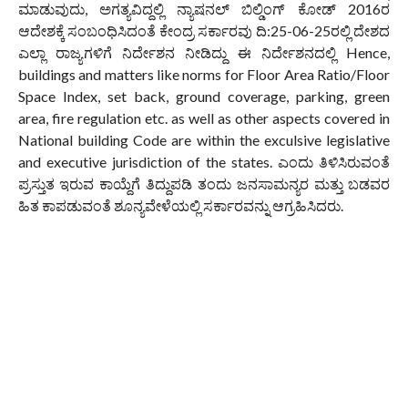
ಮಾಡುವುದು, ಅಗತ್ಯವಿದ್ದಲ್ಲಿ ನ್ಯಾಷನಲ್ ಬಿಲ್ಡಿಂಗ್ ಕೋಡ್ 2016ರ
ಆದೇಶಕ್ಕೆ ಸಂಬಂಧಿಸಿದಂತೆ ಕೇಂದ್ರ ಸರ್ಕಾರವು ದಿ:25-06-25ರಲ್ಲಿ ದೇಶದ
ಎಲ್ಲಾ ರಾಜ್ಯಗಳಿಗೆ ನಿರ್ದೇಶನ ನೀಡಿದ್ದು ಈ ನಿರ್ದೇಶನದಲ್ಲಿ Hence,
buildings and matters like norms for Floor Area Ratio/Floor
Space Index, set back, ground coverage, parking, green
area, fire regulation etc. as well as other aspects covered in
National building Code are within the exculsive legislative
and executive jurisdiction of the states. ಎಂದು ತಿಳಿಸಿರುವಂತೆ
ಪ್ರಸ್ತುತ ಇರುವ ಕಾಯ್ದೆಗೆ ತಿದ್ದುಪಡಿ ತಂದು ಜನಸಾಮನ್ಯರ ಮತ್ತು ಬಡವರ
ಹಿತ ಕಾಪಡುವಂತೆ ಶೂನ್ಯವೇಳೆಯಲ್ಲಿ ಸರ್ಕಾರವನ್ನು ಆಗ್ರಹಿಸಿದರು.