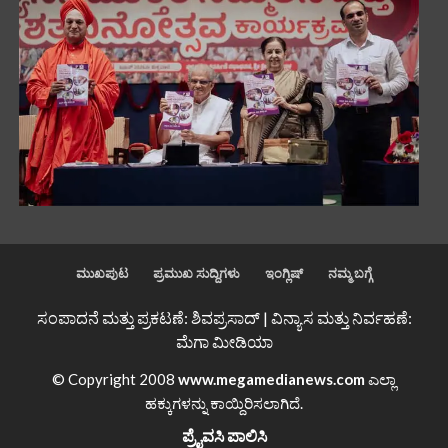
ಮುಖಪುಟ
ಪ್ರಮುಖ ಸುದ್ದಿಗಳು
ಇಂಗ್ಲಿಷ್
ನಮ್ಮ ಬಗ್ಗೆ
ಸಂಪಾದನೆ ಮತ್ತು ಪ್ರಕಟಣೆ: ಶಿವಪ್ರಸಾದ್ | ವಿನ್ಯಾಸ ಮತ್ತು ನಿರ್ವಹಣೆ:
ಮೆಗಾ ಮೀಡಿಯಾ
© Copyright 2008
www.megamedianews.com
ಎಲ್ಲಾ
ಹಕ್ಕುಗಳನ್ನು ಕಾಯ್ದಿರಿಸಲಾಗಿದೆ.
ಪ್ರೈವಸಿ ಪಾಲಿಸಿ