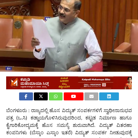
ಬೆಂಗಳೂರು : ರಾಜ್ಯದಲ್ಲಿ ಹೊಸ ವಿದ್ಯುತ್ ಸಂಪರ್ಕಗಳಿಗೆ ಸ್ವಾಧೀನಾನುಭವ
ಪತ್ರ (ಒ.ಸಿ) ಕಡ್ಡಾಯಗೊಳಿಸಿರುವುದರಿಂದ, ಕಟ್ಟಡ ನಿರ್ಮಾಣ ಹಾಗೂ
ಕೈಗಾರಿಕೋದ್ಯಮಕ್ಕೆ ಹೊಸ ಸಮಸ್ಯೆ ಶುರುವಾಗಿದೆ. ವಿದ್ಯುತ್ ವಿತರಣಾ
ಕಂಪನಿಗಳು (ಬೆಸ್ಕಾಂ ಎಸ್ಕಾಂ ಇತರೆ) ವಿದ್ಯುತ್ ಸಂಪರ್ಕ ನೀಡುವುದಕ್ಕೆ