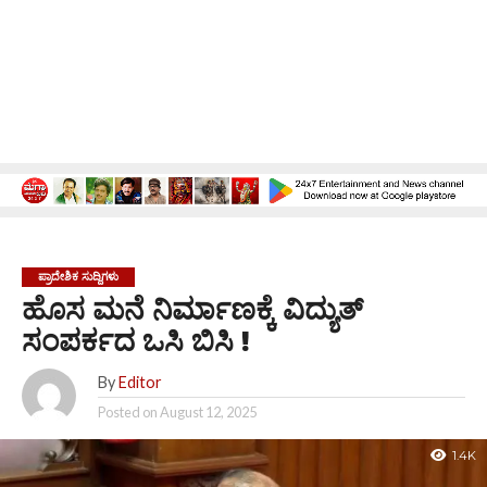
ಪ್ರಾದೇಶಿಕ ಸುದ್ದಿಗಳು
ಹೊಸ ಮನೆ ನಿರ್ಮಾಣಕ್ಕೆ ವಿದ್ಯುತ್
ಸಂಪರ್ಕದ ಒಸಿ ಬಿಸಿ !
By
Editor
Posted on
August 12, 2025
1.4K