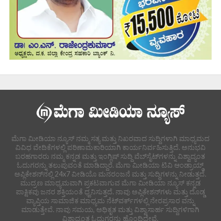
ಮೆಗಾ ಮೀಡಿಯಾ ನ್ಯೂಸ್ ನಮ್ಮ ಸತ್ಯ ಮತ್ತು ನಿಖರವಾದ ಸುದ್ದಿಗಳಾಗಿ ಮಾಧ್ಯಮದ
ವಿವಿಧ ವೇದಿಕೆಗಳಲ್ಲಿ ಪರಿಣಾಮಕಾರಿಯಾಗಿ ಕಾರ್ಯನಿರ್ವಹಿಸುತ್ತಿದೆ. ಅನುಭವಿ
ಬರಹಗಾರರು ನಮ್ಮ ಕನ್ನಡ ಮತ್ತು ಇಂಗ್ಲಿಷ್ ಸುದ್ದಿ ವೆಬ್‌ಸೈಟ್‌ಗಳನ್ನು ವಿಶ್ವಾದ್ಯಂತ
ಓದುಗರನ್ನು ತಲುಪುವಂತೆ ಮಾಡಿದ್ದಾರೆ. ಮೆಗಾ ಮೀಡಿಯಾ ಟಿವಿ ಆಂಡ್ರಾಯ್ಡ್
ಅಪ್ಲಿಕೇಶನ್‌ನಲ್ಲಿ 24x7 ವೀಡಿಯೊ ಮನರಂಜನೆ ಮತ್ತು ಸುದ್ದಿಗಳನ್ನು ನೀಡುತ್ತದೆ.
ಮುದ್ರಣ ಮಾಧ್ಯಮವಾಗಿ ಪ್ರಕಟವಾಗುವ ಮೆಗಾ ಮೀಡಿಯಾ ನ್ಯೂಸ್ ಕನ್ನಡ
ಪಾಕ್ಷಿಕವು ಜನರ ಶಕ್ತಿಯಂತೆ ಧ್ವನಿಸುತ್ತದೆ. ನಾವು ಅಪ್ಲಿಕೇಶನ್‌ಗಳು ಮತ್ತು ದೊಡ್ಡ
ವ್ಯಾಪ್ತಿಯ ಸಾಮಾಜಿಕ ಮಾಧ್ಯಮ ನೆಟ್‌ವರ್ಕ್‌ಗಳಲ್ಲಿ ನೇರಪ್ರಸಾರ ವನ್ನು
ಮಾಡುತ್ತೇವೆ. ನಾವು ಸಮಯ, ಅಧಿಕೃತ ಮತ್ತು ವಿಶ್ವಾಸಾರ್ಹ ಸುದ್ದಿಗಳಿಗಾಗಿ
ವಿಶ್ವಾದ್ಯಂತ ಓದುಗರನ್ನು ಹೊಂದಿದ್ದೇವೆ.