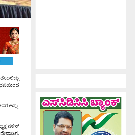
E
ಡೆಯಲಿದ್ದು
ೃಂಭಣೆಯಿಂದ
ಕೇಸರ ಅಪ್ಪು
ಕ್ಷ ನಳಿನ್
 ದೇವಾಡಿಗ,