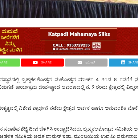
HARE
SHARE
ಇಮೇಲ್
SHAR
ಸ್ಥಾನದಲ್ಲಿ ಬ್ರಹ್ಮಕಲಶೋತ್ಸವ ಮಹೋತ್ಸವ ಮಾರ್ಚ್ 4 ರಿಂದ 8 ರವರೆಗೆ ನ
ಿಡುಗಡೆ ಕಾರ್ಯಕ್ರಮ ದೇವಸ್ಥಾನದ ಆವರಣದಲ್ಲಿ ನ. 9 ರಂದು ಕ್ಷೇತ್ರದಲ್ಲಿ ವಿಜ
ೇತೃತ್ವದಲ್ಲಿ ವಿಶೇಷ ಪ್ರಾರ್ಥನೆ ನಡೆದು ಕ್ಷೇತ್ರದ ಅರ್ಚಕ ಹಾಗೂ ಅನುವಂಶಿಕ ಮೊ
ಾಶಿವ ಶೆಟ್ಟಿ ದೀಪ ಬೆಳಗಿಸಿ ಉದ್ಘಾಟಿಸಿದರು. ಬ್ರಹ್ಮಕಲಶೋತ್ಸವ ಸಮಿತಿಯ ಅಧ್ಯ
ಚಡ, ಆಡಳಿತ ಸಮಿತಿಯ ಅಧ್ಯಕ್ಷ ವಾಮನ್ ಇಡ್ಯಾ, ಮುಂಬಯಿಯ ಉದ್ಯಮಿ ಧರ್ಮಪಾಲ