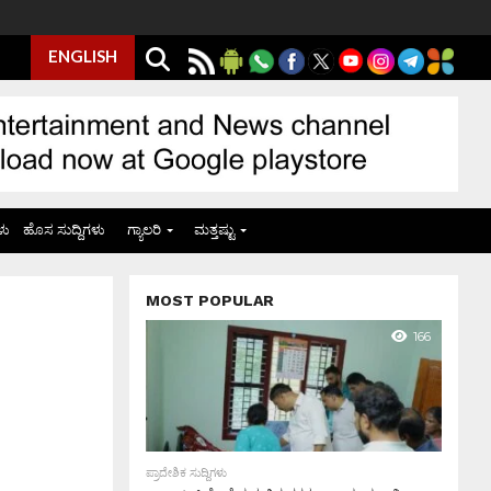
ENGLISH
ಳು
ಹೊಸ ಸುದ್ದಿಗಳು
ಗ್ಯಾಲರಿ
ಮತ್ತಷ್ಟು
MOST POPULAR
166
ಪ್ರಾದೇಶಿಕ ಸುದ್ದಿಗಳು