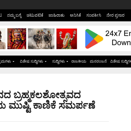
ಟ
ನಮ್ಮ ಬಗ್ಗೆ
ಚಟುವಟಿಕೆ
ಜಾಹಿರಾತು
ಅನಿಸಿಕೆ
ಸಂಪರ್ಕಿಸಿ
ನೇರ ಪ್ರಸಾರ
್ರಮಗಳು
ವಿಶೇಷ ಸುದ್ದಿಗಳು
ಸುದ್ದಿಗಳು
ರಾಜಕೀಯ
ಮನರಂಜನೆ
ವಿಶೇಷ ಸುದ್ದಿಗ
ಥಾನದ ಬ್ರಹ್ಮಕಲಶೋತ್ಸವದ
ಮುಷ್ಟಿ ಕಾಣಿಕೆ ಸಮರ್ಪಣೆ