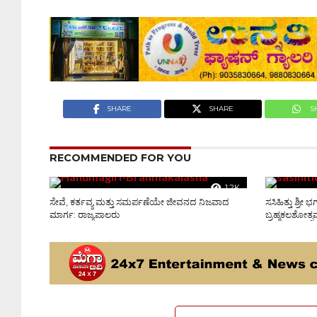
SHARE
SHARE
S
RECOMMENDED FOR YOU
1.2K
ಸೇವೆ, ಕರ್ತವ್ಯ ಮತ್ತು ಸಮರ್ಪಣೆಯೇ ಜೀವನದ ನಿಜವಾದ
ಸಸಿಹಿತ್ತು ಶ್ರ
ಮಾರ್ಗ: ರಾಜ್ಯಪಾಲರು
ಬ್ರಹ್ಮಕಲಶೋತ್