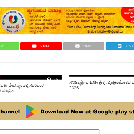
HARE
SHARE
ಇಮೇಲ್
SHAR
3.1K
ಸಸಿಹಿತ್ಥುಶ್ರೀ ಭಗವತೀ ಕ್ಷೇತ್ರ : ಬ್ರಹ್ಮಕಲಶೋತ್ಸವ
ೀ ಭಗವತೀ ದೇವಸ್ಥಾನದಲ್ಲಿ ಸಪರಿವಾರ
2026
ಸವ ಸಂಭ್ರಮ