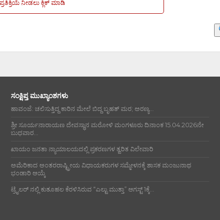
ಪ್ರತಿಕ್ರಿಯೆ ನೀಡಲು ಕ್ಲಿಕ್ ಮಾಡಿ
ಸಂಕ್ಷಿಪ್ತ ಮುಖ್ಯಾಂಶಗಳು
ಹಾವಂಜೆ: ಚಲಿಸುತ್ತಿದ್ದ ಕಾರಿನ ಮೇಲೆ ಬಿದ್ದ ಬೃಹತ್ ಮರ; ಅರಣ್ಯ...
ಶ್ರೀ ಸೂರ್ಯನಾರಾಯಣ ದೇವಸ್ಥಾನ ಮರೋಳಿ ಮಂಗಳೂರು ದಿನಾಂಕ 15.04.2026ನೇ
ಬುಧವಾರ...
ಖಾಯಂ ಜನತಾ ನ್ಯಾಯಾಲಯದಲ್ಲಿ ಪ್ರಕರಣಗಳ ತ್ವರಿತ ವಿಲೇವಾರಿ
ಅಮೆರಿಕಾದ ಅಂತರರಾಷ್ಟ್ರೀಯ ವಿಧಾಯಕರುಗಳ ಸಮ್ಮೇಳನಕ್ಕೆ ಶಾಸಕ ಮಂಜುನಾಥ
ಭಂಡಾರಿ ಆಯ್ಕೆ
ಟ್ರೈಲರ್ ನಲ್ಲಿ ಕುತೂಹಲ ಕೆರಳಿಸಿರುವ “ಎಲ್ಟು ಮುತ್ತಾ” ಆಗಸ್ಟ್ 1ಕ್ಕೆ...