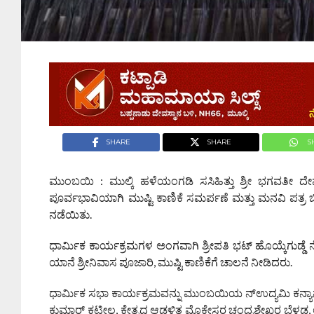
SHARE
SHARE
S
ಮುಂಬಯಿ : ಮುಲ್ಕಿ ಹಳೆಯಂಗಡಿ ಸಸಿಹಿತ್ತು ಶ್ರೀ ಭಗವತೀ ದೇವ
ಪೂರ್ವಭಾವಿಯಾಗಿ ಮುಷ್ಟಿ ಕಾಣಿಕೆ ಸಮರ್ಪಣೆ ಮತ್ತು ಮನವಿ ಪತ್ರ ಬ
ನಡೆಯಿತು.
ಧಾರ್ಮಿಕ ಕಾರ್ಯಕ್ರಮಗಳ ಅಂಗವಾಗಿ ಶ್ರೀಪತಿ ಭಟ್ ಹೊಯ್ಕೆಗುಡ್ಡೆ ನ
ಯಾನೆ ಶ್ರೀನಿವಾಸ ಪೂಜಾರಿ, ಮುಷ್ಟಿ ಕಾಣಿಕೆಗೆ ಚಾಲನೆ ನೀಡಿದರು.
ಧಾರ್ಮಿಕ ಸಭಾ ಕಾರ್ಯಕ್ರಮವನ್ನು ಮುಂಬಯಿಯ ನ್ಉದ್ಯಮಿ ಕನ್ಯಾನ ಸದ
ಕುಮಾರ್ ಕಟೀಲ, ಕ್ಷೇತ್ರದ ಆಡಳಿತ ಮೊಕ್ತೇಸರ ಚಂದ್ರಶೇಖರ ಬೆಳ್