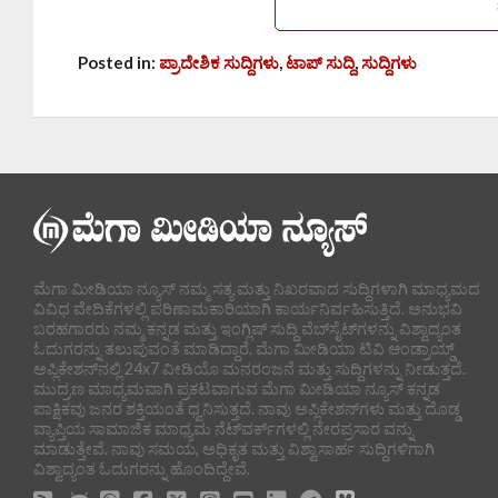
Posted in:
ಪ್ರಾದೇಶಿಕ ಸುದ್ದಿಗಳು
,
ಟಾಪ್ ಸುದ್ದಿ
,
ಸುದ್ದಿಗಳು
ಮೆಗಾ ಮೀಡಿಯಾ ನ್ಯೂಸ್ ನಮ್ಮ ಸತ್ಯ ಮತ್ತು ನಿಖರವಾದ ಸುದ್ದಿಗಳಾಗಿ ಮಾಧ್ಯಮದ
ವಿವಿಧ ವೇದಿಕೆಗಳಲ್ಲಿ ಪರಿಣಾಮಕಾರಿಯಾಗಿ ಕಾರ್ಯನಿರ್ವಹಿಸುತ್ತಿದೆ. ಅನುಭವಿ
ಬರಹಗಾರರು ನಮ್ಮ ಕನ್ನಡ ಮತ್ತು ಇಂಗ್ಲಿಷ್ ಸುದ್ದಿ ವೆಬ್‌ಸೈಟ್‌ಗಳನ್ನು ವಿಶ್ವಾದ್ಯಂತ
ಓದುಗರನ್ನು ತಲುಪುವಂತೆ ಮಾಡಿದ್ದಾರೆ. ಮೆಗಾ ಮೀಡಿಯಾ ಟಿವಿ ಆಂಡ್ರಾಯ್ಡ್
ಅಪ್ಲಿಕೇಶನ್‌ನಲ್ಲಿ 24x7 ವೀಡಿಯೊ ಮನರಂಜನೆ ಮತ್ತು ಸುದ್ದಿಗಳನ್ನು ನೀಡುತ್ತದೆ.
ಮುದ್ರಣ ಮಾಧ್ಯಮವಾಗಿ ಪ್ರಕಟವಾಗುವ ಮೆಗಾ ಮೀಡಿಯಾ ನ್ಯೂಸ್ ಕನ್ನಡ
ಪಾಕ್ಷಿಕವು ಜನರ ಶಕ್ತಿಯಂತೆ ಧ್ವನಿಸುತ್ತದೆ. ನಾವು ಅಪ್ಲಿಕೇಶನ್‌ಗಳು ಮತ್ತು ದೊಡ್ಡ
ವ್ಯಾಪ್ತಿಯ ಸಾಮಾಜಿಕ ಮಾಧ್ಯಮ ನೆಟ್‌ವರ್ಕ್‌ಗಳಲ್ಲಿ ನೇರಪ್ರಸಾರ ವನ್ನು
ಮಾಡುತ್ತೇವೆ. ನಾವು ಸಮಯ, ಅಧಿಕೃತ ಮತ್ತು ವಿಶ್ವಾಸಾರ್ಹ ಸುದ್ದಿಗಳಿಗಾಗಿ
ವಿಶ್ವಾದ್ಯಂತ ಓದುಗರನ್ನು ಹೊಂದಿದ್ದೇವೆ.