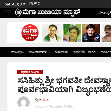
25.9°C
Sat, Aug 8
ಮುಖಪು
ಮುಖಪುಟ
ಜಾಹೀರಾತುಗಳು
ತುಳುನಾಡು
ಕರ್ನಾಟಕ
ಭಾರತ
ಕಾರ್ಯಕ
ಪ್ರಾದೇಶಿಕ ಸುದ್ದಿಗಳು
ಸಸಿಹಿತ್ಲು ಶ್ರೀ ಭಗವತೀ ದೇವಸ್
ಪೂರ್ವಭಾವಿಯಾಗಿ ವಿಜೃಂಭಣೆಯ 
By
Editor
Posted on
November 9, 2025