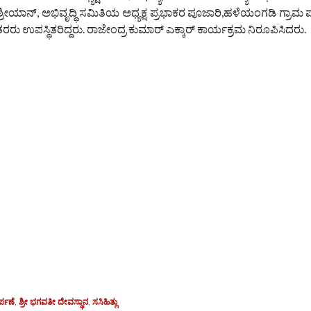
್ರೀಯಾನ್, ಅಭಿವೃದ್ಧಿ ಸಮಿತಿಯ ಅಧ್ಯಕ್ಷ ಪ್ರಭಾಕರ ಪೂಜಾರಿ,ಹಳೆಯಂಗಡಿ ಗ್ರಾ
ರು ಉಪಸ್ಥಿತರಿದ್ದರು. ರಾಜೇಂದ್ರ ಕುಮಾರ್ ಎಕ್ಕಾರ್ ಕಾರ್ಯಕ್ರಮ ನಿರೂಪಿಸಿದರು.
ರ್ಪಣೆ
,
ಶ್ರೀ ಭಗವತೀ ದೇವಸ್ಥಾನ
,
ಸಸಿಹಿತ್ಲು