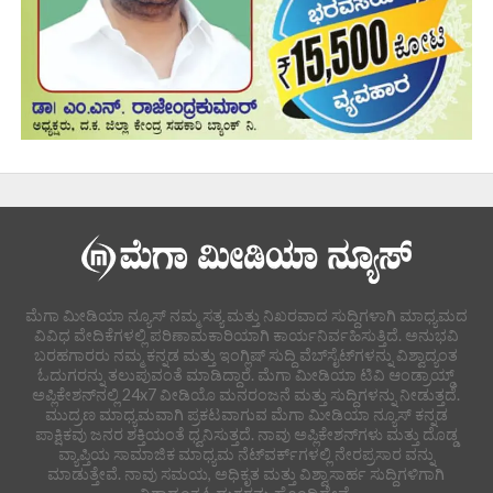
ಮೆಗಾ ಮೀಡಿಯಾ ನ್ಯೂಸ್ ನಮ್ಮ ಸತ್ಯ ಮತ್ತು ನಿಖರವಾದ ಸುದ್ದಿಗಳಾಗಿ ಮಾಧ್ಯಮದ
ವಿವಿಧ ವೇದಿಕೆಗಳಲ್ಲಿ ಪರಿಣಾಮಕಾರಿಯಾಗಿ ಕಾರ್ಯನಿರ್ವಹಿಸುತ್ತಿದೆ. ಅನುಭವಿ
ಬರಹಗಾರರು ನಮ್ಮ ಕನ್ನಡ ಮತ್ತು ಇಂಗ್ಲಿಷ್ ಸುದ್ದಿ ವೆಬ್‌ಸೈಟ್‌ಗಳನ್ನು ವಿಶ್ವಾದ್ಯಂತ
ಓದುಗರನ್ನು ತಲುಪುವಂತೆ ಮಾಡಿದ್ದಾರೆ. ಮೆಗಾ ಮೀಡಿಯಾ ಟಿವಿ ಆಂಡ್ರಾಯ್ಡ್
ಅಪ್ಲಿಕೇಶನ್‌ನಲ್ಲಿ 24x7 ವೀಡಿಯೊ ಮನರಂಜನೆ ಮತ್ತು ಸುದ್ದಿಗಳನ್ನು ನೀಡುತ್ತದೆ.
ಮುದ್ರಣ ಮಾಧ್ಯಮವಾಗಿ ಪ್ರಕಟವಾಗುವ ಮೆಗಾ ಮೀಡಿಯಾ ನ್ಯೂಸ್ ಕನ್ನಡ
ಪಾಕ್ಷಿಕವು ಜನರ ಶಕ್ತಿಯಂತೆ ಧ್ವನಿಸುತ್ತದೆ. ನಾವು ಅಪ್ಲಿಕೇಶನ್‌ಗಳು ಮತ್ತು ದೊಡ್ಡ
ವ್ಯಾಪ್ತಿಯ ಸಾಮಾಜಿಕ ಮಾಧ್ಯಮ ನೆಟ್‌ವರ್ಕ್‌ಗಳಲ್ಲಿ ನೇರಪ್ರಸಾರ ವನ್ನು
ಮಾಡುತ್ತೇವೆ. ನಾವು ಸಮಯ, ಅಧಿಕೃತ ಮತ್ತು ವಿಶ್ವಾಸಾರ್ಹ ಸುದ್ದಿಗಳಿಗಾಗಿ