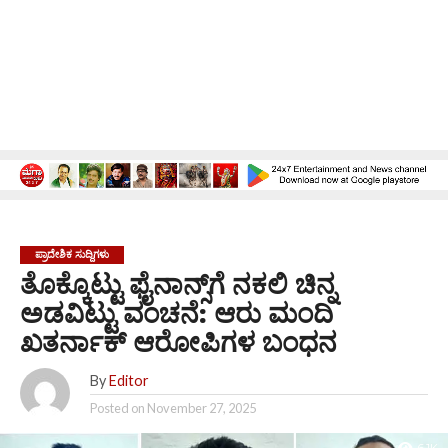
ಪ್ರಾದೇಶಿಕ ಸುದ್ದಿಗಳು
ತೊಕ್ಕೊಟ್ಟು ಫೈನಾನ್ಸ್‌ಗೆ ನಕಲಿ ಚಿನ್ನ
ಅಡವಿಟ್ಟು ವಂಚನೆ: ಆರು ಮಂದಿ
ಖತರ್ನಾಕ್ ಆರೋಪಿಗಳ ಬಂಧನ
By
Editor
Posted on
November 27, 2025