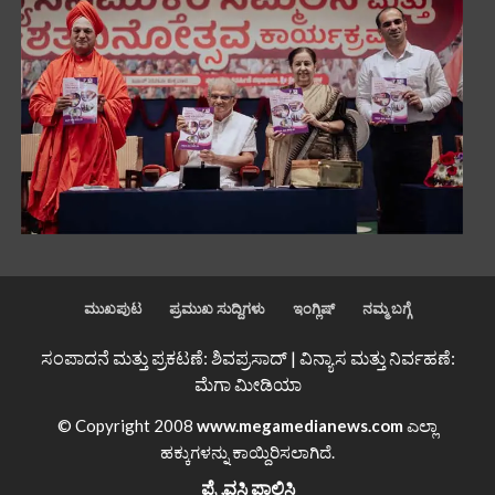
ಮುಖಪುಟ
ಪ್ರಮುಖ ಸುದ್ದಿಗಳು
ಇಂಗ್ಲಿಷ್
ನಮ್ಮ ಬಗ್ಗೆ
ಸಂಪಾದನೆ ಮತ್ತು ಪ್ರಕಟಣೆ: ಶಿವಪ್ರಸಾದ್ | ವಿನ್ಯಾಸ ಮತ್ತು ನಿರ್ವಹಣೆ:
ಮೆಗಾ ಮೀಡಿಯಾ
© Copyright 2008
www.megamedianews.com
ಎಲ್ಲಾ
ಹಕ್ಕುಗಳನ್ನು ಕಾಯ್ದಿರಿಸಲಾಗಿದೆ.
ಪ್ರೈವಸಿ ಪಾಲಿಸಿ