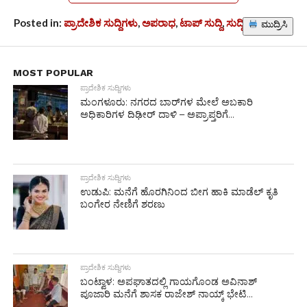
Posted in:
ಪ್ರಾದೇಶಿಕ ಸುದ್ದಿಗಳು
,
ಅಪರಾಧ
,
ಟಾಪ್ ಸುದ್ದಿ
,
ಸುದ್ದಿಗಳು
ಮುದ್ರಿಸಿ
MOST POPULAR
ಪ್ರಾದೇಶಿಕ ಸುದ್ದಿಗಳು
ಮಂಗಳೂರು: ನಗರದ ಬಾರ್‌ಗಳ ಮೇಲೆ ಅಬಕಾರಿ
ಅಧಿಕಾರಿಗಳ ದಿಢೀರ್ ದಾಳಿ – ಅಪ್ರಾಪ್ತರಿಗೆ...
ಪ್ರಾದೇಶಿಕ ಸುದ್ದಿಗಳು
ಉಡುಪಿ: ಮನೆಗೆ ಹೊರಗಿನಿಂದ ಬೀಗ ಹಾಕಿ ಮಾಡೆಲ್ ಕೃತಿ
ಬಂಗೇರ ನೇಣಿಗೆ ಶರಣು
ಪ್ರಾದೇಶಿಕ ಸುದ್ದಿಗಳು
ಬಂಟ್ವಾಳ: ಅಪಘಾತದಲ್ಲಿ ಗಾಯಗೊಂಡ ಅವಿನಾಶ್
ಪೂಜಾರಿ ಮನೆಗೆ ಶಾಸಕ ರಾಜೇಶ್ ನಾಯ್ಕ್ ಭೇಟಿ...