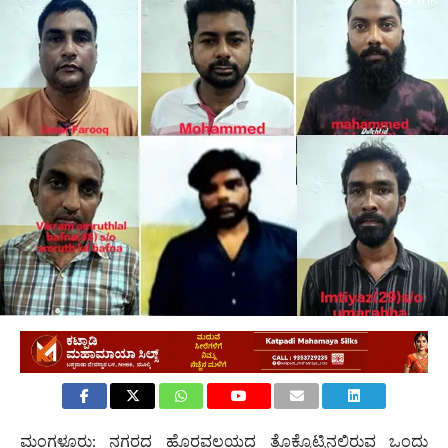
6.1K
ಮಂಗಳೂರು: ನಗರದ ಹೊರವಲಯದ ತೊಕ್ಕೊಟ್ಟಿನಲ್ಲಿರುವ ಒಂದು