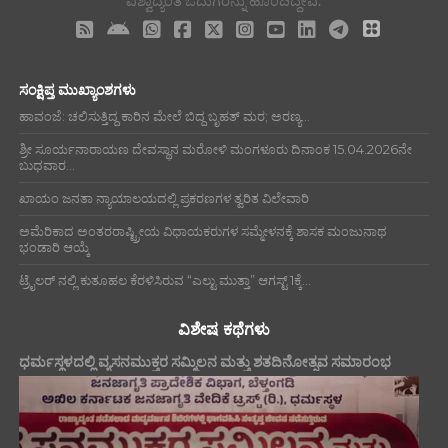
ವಿಶ್ವಾದ್ಯಂತ ಓದುಗರನ್ನು ಹೊಂದಿದ್ದೇವೆ.
ಸಂಕ್ಷಿಪ್ತ ಮುಖ್ಯಾಂಶಗಳು
ಹಾವಂಜೆ: ಚಲಿಸುತ್ತಿದ್ದ ಕಾರಿನ ಮೇಲೆ ಬಿದ್ದ ಬೃಹತ್ ಮರ; ಅರಣ್ಯ...
ಶ್ರೀ ಸೂರ್ಯನಾರಾಯಣ ದೇವಸ್ಥಾನ ಮರೋಳಿ ಮಂಗಳೂರು ದಿನಾಂಕ 15.04.2026ನೇ
ಬುಧವಾರ...
ಖಾಯಂ ಜನತಾ ನ್ಯಾಯಾಲಯದಲ್ಲಿ ಪ್ರಕರಣಗಳ ತ್ವರಿತ ವಿಲೇವಾರಿ
ಅಮೆರಿಕಾದ ಅಂತರರಾಷ್ಟ್ರೀಯ ವಿಧಾಯಕರುಗಳ ಸಮ್ಮೇಳನಕ್ಕೆ ಶಾಸಕ ಮಂಜುನಾಥ
ಭಂಡಾರಿ ಆಯ್ಕೆ
ಟ್ರೈಲರ್ ನಲ್ಲಿ ಕುತೂಹಲ ಕೆರಳಿಸಿರುವ “ಎಲ್ಟು ಮುತ್ತಾ” ಆಗಸ್ಟ್ 1ಕ್ಕೆ...
ವಿಶೇಷ ಕಥೆಗಳು
ಧರ್ಮಸ್ಥಳದಲ್ಲಿ ವ್ಯಸನಮುಕ್ತರ ಸಮ್ಮಿಲನ ಮತ್ತು ಶತದಿನೋತ್ಸವ ಸಮಾರಂಭ