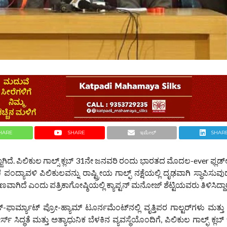
HARE
SHARE
ಇಮೇಲ್
SHAR
ಿದೆ. ಪಿಲಿಕುಲ ಗಾಲ್ಸ್ ಕ್ಲಬ್ 31ನೇ ಜನವರಿ ರಂದು ಭಾರತದ ಮೊದಲ-ever ಫ್ಲಡ್‌ಲ
 ಪಂದ್ಯಾವಳಿ ಪಿಲಿಕುಲವನ್ನು ರಾಷ್ಟ್ರೀಯ ಗಾಲ್ಫ್ ನಕ್ಷೆಯಲ್ಲಿ ದೃಢವಾಗಿ ಸ್ಥಾಪಿಸುವ
ಾಗಿದೆ ಎಂದು ಪತ್ರಿಕಾಗೋಷ್ಠಿಯಲ್ಲಿ ಕ್ಯಾಪ್ಟನ್ ಮನೋಜ್ ಶೆಟ್ಟಿಯವರು ತಿಳಿಸಿದ್ದಾರ
ಫಾರ್ಮ್ಯಾಟ್ ಪ್ರೋ-ಹ್ಯಾಮ್ ಟೂರ್ನಮೆಂಟ್‌ನಲ್ಲಿ ವೃತ್ತಿಪರ ಗಾಲ್ಟರ್‌ಗಳು ಮತ್ತು
ಸ್ ಸಿದ್ಧತೆ ಮತ್ತು ಅತ್ಯಾಧುನಿಕ ಬೆಳಕಿನ ವ್ಯವಸ್ಥೆಯೊಂದಿಗೆ, ಪಿಲಿಕುಲ ಗಾಲ್ಫ್ ಕ್