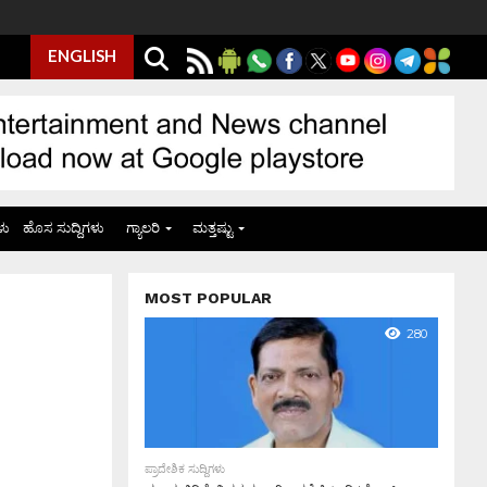
ENGLISH
ಳು
ಹೊಸ ಸುದ್ದಿಗಳು
ಗ್ಯಾಲರಿ
ಮತ್ತಷ್ಟು
MOST POPULAR
280
ಪ್ರಾದೇಶಿಕ ಸುದ್ದಿಗಳು