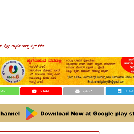
ಬ್
,
ಪ್ರೋ-ಲ್ಯಾಮ್ ಗಾಲ್ಫ್
,
ಫ್ಲಡ್‌ ಲಿಟ್
HARE
SHARE
ಇಮೇಲ್
SHAR