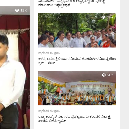
ಮೂಡುಬಿದಿರೆ: ನಿವೃತ್ತ ಸರ್ಕಾರಿ ಆಸ್ಪತ್ರೆ ಸಿಬ್ಬಂದಿ ‘ಪೋಸ್ಟ್
ಮಾರ್ಟಮ್’ ಜಗ್ಗಣ್ಣ ನಿಧನ
1.2K
284
ಪ್ರಾದೇಶಿಕ ಸುದ್ದಿಗಳು
ಕಳಪೆ, ಅಸುರಕ್ಷಿತ ಆಹಾರ ನೀಡುವ ಹೋಟೆಲ್‌ಗಳ ವಿರುದ್ಧ ಕಠಿಣ
ಕ್ರಮ – ಸಚಿವ...
287
ಪ್ರಾದೇಶಿಕ ಸುದ್ದಿಗಳು
ರಾಜ್ಯ ಕಾಂಗ್ರೆಸ್ ಸರ್ಕಾರದ ವೈಫಲ್ಯ ಹಾಗೂ ಕರಾವಳಿ ನಿರ್ಲಕ್ಷ್ಯ
ಖಂಡಿಸಿ ಬಿಜೆಪಿ ಬೃಹತ್...