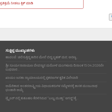
ಪ್ರತಿಕ್ರಿಯೆ ನೀಡಲು ಕ್ಲಿಕ್ ಮಾಡಿ
ಸಂಕ್ಷಿಪ್ತ ಮುಖ್ಯಾಂಶಗಳು
ಹಾವಂಜೆ: ಚಲಿಸುತ್ತಿದ್ದ ಕಾರಿನ ಮೇಲೆ ಬಿದ್ದ ಬೃಹತ್ ಮರ; ಅರಣ್ಯ...
ಶ್ರೀ ಸೂರ್ಯನಾರಾಯಣ ದೇವಸ್ಥಾನ ಮರೋಳಿ ಮಂಗಳೂರು ದಿನಾಂಕ 15.04.2026ನೇ
ಬುಧವಾರ...
ಖಾಯಂ ಜನತಾ ನ್ಯಾಯಾಲಯದಲ್ಲಿ ಪ್ರಕರಣಗಳ ತ್ವರಿತ ವಿಲೇವಾರಿ
ಅಮೆರಿಕಾದ ಅಂತರರಾಷ್ಟ್ರೀಯ ವಿಧಾಯಕರುಗಳ ಸಮ್ಮೇಳನಕ್ಕೆ ಶಾಸಕ ಮಂಜುನಾಥ
ಭಂಡಾರಿ ಆಯ್ಕೆ
ಟ್ರೈಲರ್ ನಲ್ಲಿ ಕುತೂಹಲ ಕೆರಳಿಸಿರುವ “ಎಲ್ಟು ಮುತ್ತಾ” ಆಗಸ್ಟ್ 1ಕ್ಕೆ...