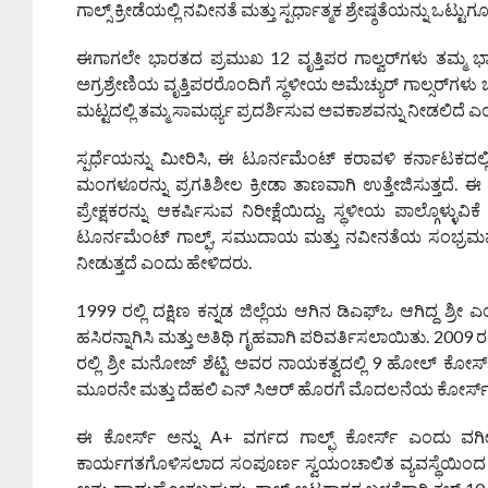
ಗಾಲ್ಸ್ ಕ್ರೀಡೆಯಲ್ಲಿ ನವೀನತೆ ಮತ್ತು ಸ್ಪರ್ಧಾತ್ಮಕ ಶ್ರೇಷ್ಠತೆಯನ್ನು ಒ
ಈಗಾಗಲೇ ಭಾರತದ ಪ್ರಮುಖ 12 ವೃತ್ತಿಪರ ಗಾಲ್ವರ್‌ಗಳು ತಮ್ಮ ಭಾಗವ
ಅಗ್ರಶ್ರೇಣಿಯ ವೃತ್ತಿಪರರೊಂದಿಗೆ ಸ್ಥಳೀಯ ಅಮೆಚ್ಯುರ್ ಗಾಲ್ಸರ್‌ಗಳ
ಮಟ್ಟದಲ್ಲಿ ತಮ್ಮ ಸಾಮರ್ಥ್ಯ ಪ್ರದರ್ಶಿಸುವ ಅವಕಾಶವನ್ನು ನೀಡಲಿದೆ 
ಸ್ಪರ್ಧೆಯನ್ನು ಮೀರಿಸಿ, ಈ ಟೂರ್ನಮೆಂಟ್ ಕರಾವಳಿ ಕರ್ನಾಟಕದಲ್ಲಿ ಗಾ
ಮಂಗಳೂರನ್ನು ಪ್ರಗತಿಶೀಲ ಕ್ರೀಡಾ ತಾಣವಾಗಿ ಉತ್ತೇಜಿಸುತ್ತದೆ. 
ಪ್ರೇಕ್ಷಕರನ್ನು ಆಕರ್ಷಿಸುವ ನಿರೀಕ್ಷೆಯಿದ್ದು, ಸ್ಥಳೀಯ ಪಾಲ್ಗೊಳ್ಳುವ
ಟೂರ್ನಮೆಂಟ್ ಗಾಲ್ಫ್, ಸಮುದಾಯ ಮತ್ತು ನವೀನತೆಯ ಸಂಭ್ರಮವಾಗಿ
ನೀಡುತ್ತದೆ ಎಂದು ಹೇಳಿದರು.
1999 ರಲ್ಲಿ ದಕ್ಷಿಣ ಕನ್ನಡ ಜಿಲ್ಲೆಯ ಆಗಿನ ಡಿಎಫ್‌ಒ ಆಗಿದ್ದ ಶ
ಹಸಿರನ್ನಾಗಿಸಿ ಮತ್ತು ಅತಿಥಿ ಗೃಹವಾಗಿ ಪರಿವರ್ತಿಸಲಾಯಿತು. 2009 ರಲ್ಲ
ರಲ್ಲಿ ಶ್ರೀ ಮನೋಜ್ ಶೆಟ್ಟಿ ಅವರ ನಾಯಕತ್ವದಲ್ಲಿ 9 ಹೋಲ್ ಕೋರ್
ಮೂರನೇ ಮತ್ತು ದೆಹಲಿ ಎನ್‌ ಸಿಆರ್ ಹೊರಗೆ ಮೊದಲನೆಯ ಕೋರ್ಸ್
ಈ ಕೋರ್ಸ್ ಅನ್ನು A+ ವರ್ಗದ ಗಾಲ್ಫ್ ಕೋರ್ಸ್ ಎಂದು ವರ್ಗೀ
ಕಾರ್ಯಗತಗೊಳಿಸಲಾದ ಸಂಪೂರ್ಣ ಸ್ವಯಂಚಾಲಿತ ವ್ಯವಸ್ಥೆಯಿಂದ ನೀರಾವ