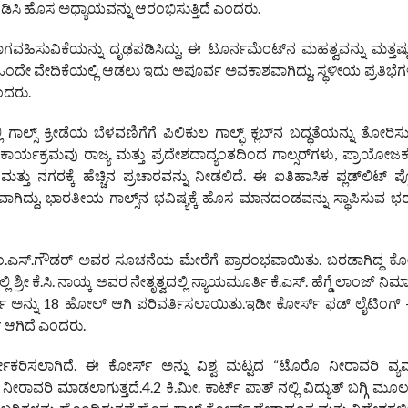
ಟ್ಟುಗೂಡಿಸಿ ಹೊಸ ಅಧ್ಯಾಯವನ್ನು ಆರಂಭಿಸುತ್ತಿದೆ ಎಂದರು.
ಹಿಸುವಿಕೆಯನ್ನು ದೃಢಪಡಿಸಿದ್ದು, ಈ ಟೂರ್ನಮೆಂಟ್‌ನ ಮಹತ್ವವನ್ನು ಮತ್ತಷ್ಟು ಹೆ
ು ಒಂದೇ ವೇದಿಕೆಯಲ್ಲಿ ಆಡಲು ಇದು ಅಪೂರ್ವ ಅವಕಾಶವಾಗಿದ್ದು, ಸ್ಥಳೀಯ ಪ್ರತಿಭೆಗ
ಎಂದರು.
ಲ್ಸ್ ಕ್ರೀಡೆಯ ಬೆಳವಣಿಗೆಗೆ ಪಿಲಿಕುಲ ಗಾಲ್ಫ್ ಕ್ಲಬ್‌ನ ಬದ್ಧತೆಯನ್ನು ತೋರಿಸುತ
ಈ ಕಾರ್ಯಕ್ರಮವು ರಾಜ್ಯ ಮತ್ತು ಪ್ರದೇಶದಾದ್ಯಂತದಿಂದ ಗಾಲ್ಸರ್‌ಗಳು, ಪ್ರಾಯೋ
ಿಕೆ ಮತ್ತು ನಗರಕ್ಕೆ ಹೆಚ್ಚಿನ ಪ್ರಚಾರವನ್ನು ನೀಡಲಿದೆ. ಈ ಐತಿಹಾಸಿಕ ಪ್ಲಡ್‌ಲಿಟ್ ಪ
ದ್ದು, ಭಾರತೀಯ ಗಾಲ್ಸ್‌ನ ಭವಿಷ್ಯಕ್ಕೆ ಹೊಸ ಮಾನದಂಡವನ್ನು ಸ್ಥಾಪಿಸುವ ಭ
್ರೀ ಎಂ.ಎಸ್.ಗೌಡರ್ ಅವರ ಸೂಚನೆಯ ಮೇರೆಗೆ ಪ್ರಾರಂಭವಾಯಿತು. ಬರಡಾಗಿದ್ದ ಕೋರ
ಿ ಶ್ರೀ ಕೆ.ಸಿ. ನಾಯ್ಕ ಅವರ ನೇತೃತ್ವದಲ್ಲಿ ನ್ಯಾಯಮೂರ್ತಿ ಕೆ.ಎಸ್. ಹೆಗ್ಡೆ ಲಾಂಜ್ ನಿ
ಸ್ ಅನ್ನು 18 ಹೋಲ್ ಆಗಿ ಪರಿವರ್ತಿಸಲಾಯಿತು.ಇಡೀ ಕೋರ್ಸ್‌ ಫಡ್ ಲೈಟಿಂಗ್ –
 ಆಗಿದೆ ಎಂದರು.
ಕರಿಸಲಾಗಿದೆ. ಈ ಕೋರ್ಸ್ ಅನ್ನು ವಿಶ್ವ ಮಟ್ಟದ “ಟೊರೊ ನೀರಾವರಿ ವ್ಯವ
ರಿ ಮಾಡಲಾಗುತ್ತದೆ.4.2 ಕಿ.ಮೀ. ಕಾರ್ಟ್ ಪಾತ್‌ ನಲ್ಲಿ ವಿದ್ಯುತ್ ಬಗ್ಗಿ ಮೂ