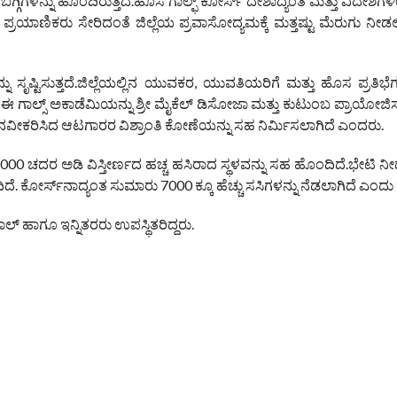
ಗ್ಗಿಗಳನ್ನು ಹೊಂದಿರುತ್ತದೆ.ಹೊಸ ಗಾಲ್ಫ್ ಕೋರ್ಸ್ ದೇಶಾದ್ಯಂತ ಮತ್ತು ವಿದೇಶಗ
ಪ್ರಯಾಣಿಕರು ಸೇರಿದಂತೆ ಜಿಲ್ಲೆಯ ಪ್ರವಾಸೋದ್ಯಮಕ್ಕೆ ಮತ್ತಷ್ಟು ಮೆರುಗು ನೀಡ
ಟಿಸುತ್ತದೆ.ಜಿಲ್ಲೆಯಲ್ಲಿನ ಯುವಕರ, ಯುವತಿಯರಿಗೆ ಮತ್ತು ಹೊಸ ಪ್ರತಿಭೆಗಳಿ
ಾಲ್ಸ್ ಅಕಾಡೆಮಿಯನ್ನು ಶ್ರೀ ಮೈಕೆಲ್ ಡಿಸೋಜಾ ಮತ್ತು ಕುಟುಂಬ ಪ್ರಾಯೋಜಿಸುತ್ತ
 ನವೀಕರಿಸಿದ ಆಟಗಾರರ ವಿಶ್ರಾಂತಿ ಕೋಣೆಯನ್ನು ಸಹ ನಿರ್ಮಿಸಲಾಗಿದೆ ಎಂದರು.
0 ಚದರ ಅಡಿ ವಿಸ್ತೀರ್ಣದ ಹಚ್ಚ ಹಸಿರಾದ ಸ್ಥಳವನ್ನು ಸಹ ಹೊಂದಿದೆ.ಭೇಟಿ ನೀಡ
. ಕೋರ್ಸ್‌ನಾದ್ಯಂತ ಸುಮಾರು 7000 ಕ್ಕೂ ಹೆಚ್ಚು ಸಸಿಗಳನ್ನು ನೆಡಲಾಗಿದೆ ಎಂದು ಹ
ಿವಾಲ್ ಹಾಗೂ ಇನ್ನಿತರರು ಉಪಸ್ಥಿತರಿದ್ದರು.