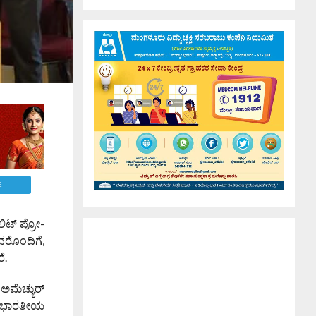
E
ಿಟ್ ಪ್ರೋ-
ುದರೊಂದಿಗೆ,
ೆ.
 ಅಮೆಚ್ಯುರ್
ಲಬ್ ಭಾರತೀಯ