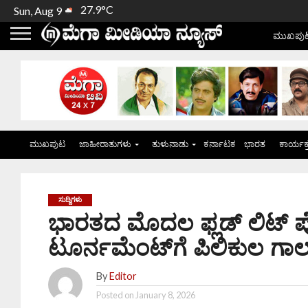
27.9°C
Sun, Aug 9
ಮುಖಪು
ಮುಖಪುಟ
ಜಾಹೀರಾತುಗಳು
ತುಳುನಾಡು
ಕರ್ನಾಟಕ
ಭಾರತ
ಕಾರ್ಯಕ
ಸುದ್ದಿಗಳು
ಭಾರತದ ಮೊದಲ ಫ್ಲಡ್‌ ಲಿಟ್ ಪ್
ಟೂರ್ನಮೆಂಟ್‌ಗೆ ಪಿಲಿಕುಲ ಗಾಲ್ಫ್ 
By
Editor
Posted on
January 8, 2026