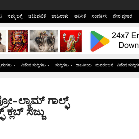
ಟ
ನಮ್ಮ ಬಗ್ಗೆ
ಚಟುವಟಿಕೆ
ಜಾಹಿರಾತು
ಅನಿಸಿಕೆ
ಸಂಪರ್ಕಿಸಿ
ನೇರ ಪ್ರಸಾರ
್ರಮಗಳು
ವಿಶೇಷ ಸುದ್ದಿಗಳು
ಸುದ್ದಿಗಳು
ರಾಜಕೀಯ
ಮನರಂಜನೆ
ವಿಶೇಷ ಸುದ್ದಿಗ
ರೋ-ಲ್ಯಾಮ್ ಗಾಲ್ಫ್
ಕ್ಲಬ್ ಸಜ್ಜು