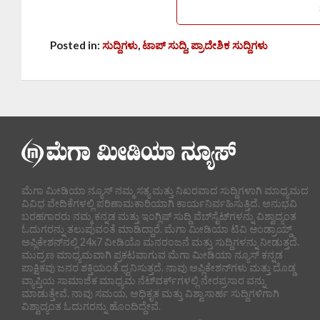
Posted in:
ಸುದ್ದಿಗಳು
,
ಟಾಪ್ ಸುದ್ದಿ
,
ಪ್ರಾದೇಶಿಕ ಸುದ್ದಿಗಳು
ಮೆಗಾ ಮೀಡಿಯಾ ನ್ಯೂಸ್ ನಮ್ಮ ಸತ್ಯ ಮತ್ತು ನಿಖರವಾದ ಸುದ್ದಿಗಳಾಗಿ ಮಾಧ್ಯಮದ
ವಿವಿಧ ವೇದಿಕೆಗಳಲ್ಲಿ ಪರಿಣಾಮಕಾರಿಯಾಗಿ ಕಾರ್ಯನಿರ್ವಹಿಸುತ್ತಿದೆ. ಅನುಭವಿ
ಬರಹಗಾರರು ನಮ್ಮ ಕನ್ನಡ ಮತ್ತು ಇಂಗ್ಲಿಷ್ ಸುದ್ದಿ ವೆಬ್‌ಸೈಟ್‌ಗಳನ್ನು ವಿಶ್ವಾದ್ಯಂತ
ಓದುಗರನ್ನು ತಲುಪುವಂತೆ ಮಾಡಿದ್ದಾರೆ. ಮೆಗಾ ಮೀಡಿಯಾ ಟಿವಿ ಆಂಡ್ರಾಯ್ಡ್
ಅಪ್ಲಿಕೇಶನ್‌ನಲ್ಲಿ 24x7 ವೀಡಿಯೊ ಮನರಂಜನೆ ಮತ್ತು ಸುದ್ದಿಗಳನ್ನು ನೀಡುತ್ತದೆ.
ಮುದ್ರಣ ಮಾಧ್ಯಮವಾಗಿ ಪ್ರಕಟವಾಗುವ ಮೆಗಾ ಮೀಡಿಯಾ ನ್ಯೂಸ್ ಕನ್ನಡ
ಪಾಕ್ಷಿಕವು ಜನರ ಶಕ್ತಿಯಂತೆ ಧ್ವನಿಸುತ್ತದೆ. ನಾವು ಅಪ್ಲಿಕೇಶನ್‌ಗಳು ಮತ್ತು ದೊಡ್ಡ
ವ್ಯಾಪ್ತಿಯ ಸಾಮಾಜಿಕ ಮಾಧ್ಯಮ ನೆಟ್‌ವರ್ಕ್‌ಗಳಲ್ಲಿ ನೇರಪ್ರಸಾರ ವನ್ನು
ಮಾಡುತ್ತೇವೆ. ನಾವು ಸಮಯ, ಅಧಿಕೃತ ಮತ್ತು ವಿಶ್ವಾಸಾರ್ಹ ಸುದ್ದಿಗಳಿಗಾಗಿ
ವಿಶ್ವಾದ್ಯಂತ ಓದುಗರನ್ನು ಹೊಂದಿದ್ದೇವೆ.