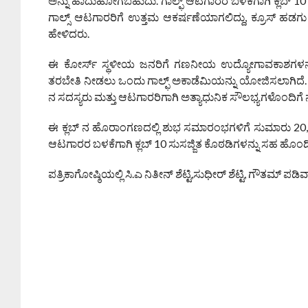
ಅನ್ನು ಹಾದುಹೋಗಬಹುದು. ಗಾಲ್ಫ್ ಆಟಗಾರರ ಬಳಕೆಗಾಗಿ ಕ್ಲಬ್ 10 ಬ
ಗಾಲ್ಸ್ ಆಟಗಾರರಿಗೆ ಉತ್ತಮ ಆಕರ್ಷಣೆಯಾಗಲಿದ್ದು, ಕ್ರೂಸ್ ಹಡಗು 
ಹೇಳಿದರು.
ಈ ಕೋರ್ಸ್ ಸ್ಥಳೀಯ ಜನರಿಗೆ ಗಣನೀಯ ಉದ್ಯೋಗಾವಕಾಶಗಳನ್ನು ಸೃಷ್
ತರಬೇತಿ ನೀಡಲು ಒಂದು ಗಾಲ್ಫ್ ಅಕಾಡೆಮಿಯನ್ನು ಯೋಜಿಸಲಾಗಿದೆ. ಈ ಗ
ನ ಸದಸ್ಯರು ಮತ್ತು ಆಟಗಾರರಿಗಾಗಿ ಅತ್ಯಾಧುನಿಕ ಸೌಲಭ್ಯಗಳೊಂದಿಗೆ
ಈ ಕ್ಲಬ್ ನ ಹೊರಾಂಗಣದಲ್ಲಿ ಶುಭ ಸಮಾರಂಭಗಳಿಗೆ ಸುಮಾರು 20,00
ಆಟಗಾರರ ಬಳಕೆಗಾಗಿ ಕ್ಲಬ್ 10 ಸುಸಜ್ಜಿತ ಕೊಠಡಿಗಳನ್ನು ಸಹ ಹೊಂದಿದೆ
ಪತ್ರಿಕಾಗೋಷ್ಠಿಯಲ್ಲಿ ಸಿ.ಎ ನಿತೀನ್ ಶೆಟ್ಟಿ,ಸುಧೀರ್ ಶೆಟ್ಟಿ, ಗೌತಮ್ ಪಡ