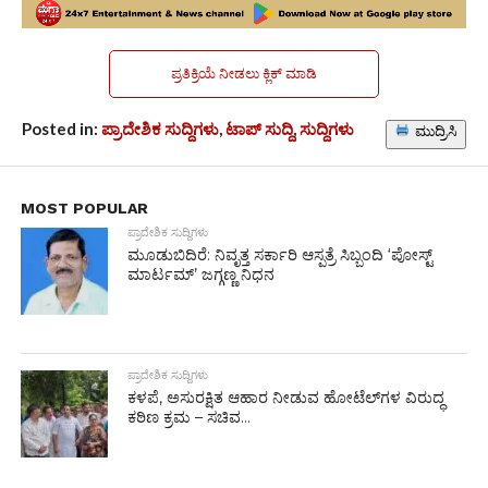
ಪ್ರತಿಕ್ರಿಯೆ ನೀಡಲು ಕ್ಲಿಕ್ ಮಾಡಿ
Posted in:
ಪ್ರಾದೇಶಿಕ ಸುದ್ದಿಗಳು
,
ಟಾಪ್ ಸುದ್ದಿ
,
ಸುದ್ದಿಗಳು
ಮುದ್ರಿಸಿ
MOST POPULAR
ಪ್ರಾದೇಶಿಕ ಸುದ್ದಿಗಳು
ಮೂಡುಬಿದಿರೆ: ನಿವೃತ್ತ ಸರ್ಕಾರಿ ಆಸ್ಪತ್ರೆ ಸಿಬ್ಬಂದಿ ‘ಪೋಸ್ಟ್
ಮಾರ್ಟಮ್’ ಜಗ್ಗಣ್ಣ ನಿಧನ
ಪ್ರಾದೇಶಿಕ ಸುದ್ದಿಗಳು
ಕಳಪೆ, ಅಸುರಕ್ಷಿತ ಆಹಾರ ನೀಡುವ ಹೋಟೆಲ್‌ಗಳ ವಿರುದ್ಧ
ಕಠಿಣ ಕ್ರಮ – ಸಚಿವ...