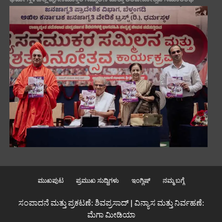
ಮುಖಪುಟ
ಪ್ರಮುಖ ಸುದ್ದಿಗಳು
ಇಂಗ್ಲಿಷ್
ನಮ್ಮ ಬಗ್ಗೆ
ಸಂಪಾದನೆ ಮತ್ತು ಪ್ರಕಟಣೆ: ಶಿವಪ್ರಸಾದ್ | ವಿನ್ಯಾಸ ಮತ್ತು ನಿರ್ವಹಣೆ:
ಮೆಗಾ ಮೀಡಿಯಾ