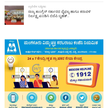
ಪ್ರಾದೇಶಿಕ ಸುದ್ದಿಗಳು
ರಾಜ್ಯ ಕಾಂಗ್ರೆಸ್ ಸರ್ಕಾರದ ವೈಫಲ್ಯ ಹಾಗೂ ಕರಾವಳಿ
ನಿರ್ಲಕ್ಷ್ಯ ಖಂಡಿಸಿ ಬಿಜೆಪಿ ಬೃಹತ್...