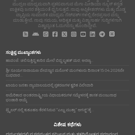
ಮುದ್ರಣ ಮಾಧ್ಯಮವಾಗಿ ಪ್ರಕಟವಾಗುವ ಮೆಗಾ ಮೀಡಿಯಾ ನ್ಯೂಸ್ ಕನ್ನಡ
ಪಾಕ್ಷಿಕವು ಜನರ ಶಕ್ತಿಯಂತೆ ಧ್ವನಿಸುತ್ತದೆ. ನಾವು ಅಪ್ಲಿಕೇಶನ್‌ಗಳು ಮತ್ತು ದೊಡ್ಡ
ವ್ಯಾಪ್ತಿಯ ಸಾಮಾಜಿಕ ಮಾಧ್ಯಮ ನೆಟ್‌ವರ್ಕ್‌ಗಳಲ್ಲಿ ನೇರಪ್ರಸಾರ ವನ್ನು
ಮಾಡುತ್ತೇವೆ. ನಾವು ಸಮಯ, ಅಧಿಕೃತ ಮತ್ತು ವಿಶ್ವಾಸಾರ್ಹ ಸುದ್ದಿಗಳಿಗಾಗಿ
ವಿಶ್ವಾದ್ಯಂತ ಓದುಗರನ್ನು ಹೊಂದಿದ್ದೇವೆ.
ಸಂಕ್ಷಿಪ್ತ ಮುಖ್ಯಾಂಶಗಳು
ಹಾವಂಜೆ: ಚಲಿಸುತ್ತಿದ್ದ ಕಾರಿನ ಮೇಲೆ ಬಿದ್ದ ಬೃಹತ್ ಮರ; ಅರಣ್ಯ...
ಶ್ರೀ ಸೂರ್ಯನಾರಾಯಣ ದೇವಸ್ಥಾನ ಮರೋಳಿ ಮಂಗಳೂರು ದಿನಾಂಕ 15.04.2026ನೇ
ಬುಧವಾರ...
ಖಾಯಂ ಜನತಾ ನ್ಯಾಯಾಲಯದಲ್ಲಿ ಪ್ರಕರಣಗಳ ತ್ವರಿತ ವಿಲೇವಾರಿ
ಅಮೆರಿಕಾದ ಅಂತರರಾಷ್ಟ್ರೀಯ ವಿಧಾಯಕರುಗಳ ಸಮ್ಮೇಳನಕ್ಕೆ ಶಾಸಕ ಮಂಜುನಾಥ
ಭಂಡಾರಿ ಆಯ್ಕೆ
ಟ್ರೈಲರ್ ನಲ್ಲಿ ಕುತೂಹಲ ಕೆರಳಿಸಿರುವ “ಎಲ್ಟು ಮುತ್ತಾ” ಆಗಸ್ಟ್ 1ಕ್ಕೆ...
ವಿಶೇಷ ಕಥೆಗಳು
ಧರ್ಮಸ್ಥಳದಲ್ಲಿ ವ್ಯಸನಮುಕ್ತರ ಸಮ್ಮಿಲನ ಮತ್ತು ಶತದಿನೋತ್ಸವ ಸಮಾರಂಭ