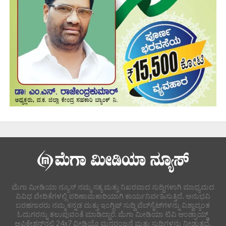
ಮೆಗಾ ಮೀಡಿಯಾ ನ್ಯೂಸ್ ನಮ್ಮ ಸತ್ಯ ಮತ್ತು ನಿಖರವಾದ ಸುದ್ದಿಗಳಾಗಿ ಮಾಧ್ಯಮದ
ವಿವಿಧ ವೇದಿಕೆಗಳಲ್ಲಿ ಪರಿಣಾಮಕಾರಿಯಾಗಿ ಕಾರ್ಯನಿರ್ವಹಿಸುತ್ತಿದೆ. ಅನುಭವಿ
ಬರಹಗಾರರು ನಮ್ಮ ಕನ್ನಡ ಮತ್ತು ಇಂಗ್ಲಿಷ್ ಸುದ್ದಿ ವೆಬ್‌ಸೈಟ್‌ಗಳನ್ನು ವಿಶ್ವಾದ್ಯಂತ
ಓದುಗರನ್ನು ತಲುಪುವಂತೆ ಮಾಡಿದ್ದಾರೆ. ಮೆಗಾ ಮೀಡಿಯಾ ಟಿವಿ ಆಂಡ್ರಾಯ್ಡ್
ಅಪ್ಲಿಕೇಶನ್‌ನಲ್ಲಿ 24x7 ವೀಡಿಯೊ ಮನರಂಜನೆ ಮತ್ತು ಸುದ್ದಿಗಳನ್ನು ನೀಡುತ್ತದೆ.