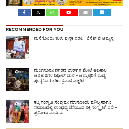
RECOMMENDED FOR YOU
ಮನೆಗೊಂದು ತುಳು ಪುಸ್ತಕ ಇರಲಿ : ಬೆನೆಟ್ ಜಿ ಅಮ್ಮನ್ನ
493
ಮಂಗಳೂರು: ನಗರದ ಬಾರ್‌ಗಳ ಮೇಲೆ ಅಬಕಾರಿ
887
ಅಧಿಕಾರಿಗಳ ದಿಢೀರ್ ದಾಳಿ – ಅಪ್ರಾಪ್ತರಿಗೆ ಮದ್ಯ
ಪೂರೈಸಿದರೆ ಕಠಿಣ ಕ್ರಮದ ಎಚ್ಚರಿಕೆ
ಕದ್ರಿ ಸಂಸ್ಕೃತಿ ಸಂಭ್ರಮ: ಮಾನವೀಯ ಮೌಲ್ಯ ಹಾಗೂ
878
ಸಮಾಜದಲ್ಲಿ ಬಾಂಧವ್ಯ ಬೆಸೆಯುವ ಶಕ್ತಿ ಸಂಸ್ಕೃತಿಗೆ ಇದೆ –
ಪ್ರಮೀಳಾ ಮನೂರು