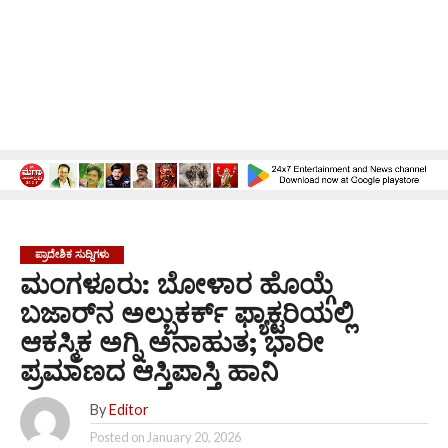
ಪ್ರಾದೇಶಿಕ ಸುದ್ದಿಗಳು
ಮಂಗಳೂರು: ಬೋಳಾರ ಹೊಯ್ಗೆ
ಬಜಾರ್‌ನ ಅಲ್ಬುಕರ್ಕ್ ಫ್ಯಾಕ್ಟರಿಯಲ್ಲಿ
ಆಕಸ್ಮಿಕ ಅಗ್ನಿ ಅನಾಹುತ; ಭಾರೀ
ಪ್ರಮಾಣದ ಆಸ್ತಿಪಾಸ್ತಿ ಹಾನಿ
By
Editor
Posted on
January 20, 2026