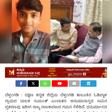
1.4K
ಬೆಳ್ತಂಗಡಿ : ದಕ್ಷಿಣ ಕನ್ನಡ ಜಿಲ್ಲೆಯ ಬೆಳ್ತಂಗಡಿ ತಾಲೂಕಿನ ಓಡಿಲ್ನಾಳ
ಗ್ರಾಮದ ಬಾಲಕ ಸುಮಂತ್ ಎಂಬಾತನ ಅನುಮಾನಾಸ್ಪದ ಸಾವಿನ
ಪ್ರಕರಣವು ಇದೀಗ ರಾಜ್ಯ ರಾಜಕಾರಣದ ಗಮನ ಸೆಳೆದಿದೆ. ಧನುರ್ಮಾಸದ