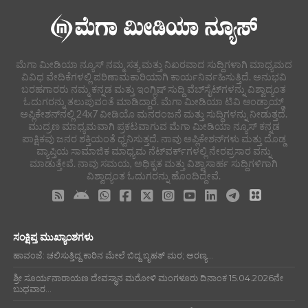
ಮೆಗಾ ಮೀಡಿಯಾ ನ್ಯೂಸ್ ನಮ್ಮ ಸತ್ಯ ಮತ್ತು ನಿಖರವಾದ ಸುದ್ದಿಗಳಾಗಿ ಮಾಧ್ಯಮದ
ವಿವಿಧ ವೇದಿಕೆಗಳಲ್ಲಿ ಪರಿಣಾಮಕಾರಿಯಾಗಿ ಕಾರ್ಯನಿರ್ವಹಿಸುತ್ತಿದೆ. ಅನುಭವಿ
ಬರಹಗಾರರು ನಮ್ಮ ಕನ್ನಡ ಮತ್ತು ಇಂಗ್ಲಿಷ್ ಸುದ್ದಿ ವೆಬ್‌ಸೈಟ್‌ಗಳನ್ನು ವಿಶ್ವಾದ್ಯಂತ
ಓದುಗರನ್ನು ತಲುಪುವಂತೆ ಮಾಡಿದ್ದಾರೆ. ಮೆಗಾ ಮೀಡಿಯಾ ಟಿವಿ ಆಂಡ್ರಾಯ್ಡ್
ಅಪ್ಲಿಕೇಶನ್‌ನಲ್ಲಿ 24x7 ವೀಡಿಯೊ ಮನರಂಜನೆ ಮತ್ತು ಸುದ್ದಿಗಳನ್ನು ನೀಡುತ್ತದೆ.
ಮುದ್ರಣ ಮಾಧ್ಯಮವಾಗಿ ಪ್ರಕಟವಾಗುವ ಮೆಗಾ ಮೀಡಿಯಾ ನ್ಯೂಸ್ ಕನ್ನಡ
ಪಾಕ್ಷಿಕವು ಜನರ ಶಕ್ತಿಯಂತೆ ಧ್ವನಿಸುತ್ತದೆ. ನಾವು ಅಪ್ಲಿಕೇಶನ್‌ಗಳು ಮತ್ತು ದೊಡ್ಡ
ವ್ಯಾಪ್ತಿಯ ಸಾಮಾಜಿಕ ಮಾಧ್ಯಮ ನೆಟ್‌ವರ್ಕ್‌ಗಳಲ್ಲಿ ನೇರಪ್ರಸಾರ ವನ್ನು
ಮಾಡುತ್ತೇವೆ. ನಾವು ಸಮಯ, ಅಧಿಕೃತ ಮತ್ತು ವಿಶ್ವಾಸಾರ್ಹ ಸುದ್ದಿಗಳಿಗಾಗಿ
ವಿಶ್ವಾದ್ಯಂತ ಓದುಗರನ್ನು ಹೊಂದಿದ್ದೇವೆ.
ಸಂಕ್ಷಿಪ್ತ ಮುಖ್ಯಾಂಶಗಳು
ಹಾವಂಜೆ: ಚಲಿಸುತ್ತಿದ್ದ ಕಾರಿನ ಮೇಲೆ ಬಿದ್ದ ಬೃಹತ್ ಮರ; ಅರಣ್ಯ...
ಶ್ರೀ ಸೂರ್ಯನಾರಾಯಣ ದೇವಸ್ಥಾನ ಮರೋಳಿ ಮಂಗಳೂರು ದಿನಾಂಕ 15.04.2026ನೇ
ಬುಧವಾರ...