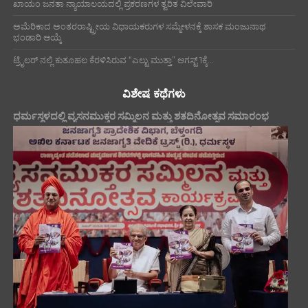
ಖಾಯಂ ಜನತಾ ನ್ಯಾಯಾಲಯದಲ್ಲಿ ಪ್ರಕರಣಗಳ ತ್ವರಿತ ವಿಲೇವಾರಿ
ಅಮೆರಿಕಾದ ಅಂತರರಾಷ್ಟ್ರೀಯ ವಿಧಾಯಕರುಗಳ ಸಮ್ಮೇಳನಕ್ಕೆ ಶಾಸಕ ಮಂಜುನಾಥ
ಭಂಡಾರಿ ಆಯ್ಕೆ
ಟ್ರೈಲರ್ ನಲ್ಲಿ ಕುತೂಹಲ ಕೆರಳಿಸಿರುವ “ಎಲ್ಟು ಮುತ್ತಾ” ಆಗಸ್ಟ್ 1ಕ್ಕೆ...
ವಿಶೇಷ ಕಥೆಗಳು
ಧರ್ಮಸ್ಥಳದಲ್ಲಿ ವ್ಯಸನಮುಕ್ತರ ಸಮ್ಮಿಲನ ಮತ್ತು ಶತದಿನೋತ್ಸವ ಸಮಾರಂಭ