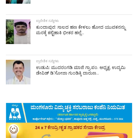
ಪ್ರಾದೇಶಿಕ ಸುದ್ದಿಗಳು
ಕುಂದಾಪುರ: ಸಾಲದ ಹಣ ಕೇಳಲು ಹೋದ ಯುವಕನನ್ನು
ಮರಕ್ಕೆ ಕಟ್ಟಿಹಾಕಿ ಭೀಕರ ಹಲ್ಲೆ...
ಪ್ರಾದೇಶಿಕ ಸುದ್ದಿಗಳು
ಉಡುಪಿ: ಮುದರಂಗಡಿ ಮಾಜಿ ಗ್ರಾ.ಪಂ. ಅಧ್ಯಕ್ಷ, ಉದ್ಯಮಿ
ಡೇವಿಡ್ ಡಿ’ಸೋಜಾ ಗುಂಡಿಕ್ಕಿ ದಾರುಣ...