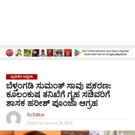
ಪ್ರಾದೇಶಿಕ ಸುದ್ದಿಗಳು
ಬೆಳ್ತಂಗಡಿ ಸುಮಂತ್ ಸಾವು ಪ್ರಕರಣ:
ಕೂಲಂಕುಷ ತನಿಖೆಗೆ ಗೃಹ ಸಚಿವರಿಗೆ
ಶಾಸಕ ಹರೀಶ್ ಪೂಂಜಾ ಆಗ್ರಹ
By
Editor
Posted on
January 28, 2026