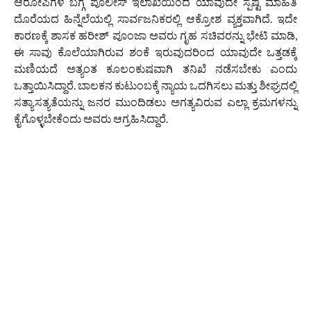
ಆರೋಪಿಗಳ ಬಗ್ಗೆ ಪೊಲೀಸ್ ಇಲಾಖೆಯಿಂದ ಯಾವುದೇ ಸ್ಪಷ್ಟ ಮಾಹಿತಿ
ದೊರೆಯದ ಹಿನ್ನೆಲೆಯಲ್ಲಿ ಸಾರ್ವಜನಿಕರಲ್ಲಿ ಆಕ್ರೋಶ ವ್ಯಕ್ತವಾಗಿದೆ. ಇದೇ
ಕಾರಣಕ್ಕೆ ಶಾಸಕ ಹರೀಶ್ ಪೂಂಜಾ ಅವರು ಗೃಹ ಸಚಿವರನ್ನು ಭೇಟಿ ಮಾಡಿ,
ಈ ಸಾವು ಕೊಲೆಯಾಗಿರುವ ಶಂಕೆ ಇರುವುದರಿಂದ ಯಾವುದೇ ಒತ್ತಡಕ್ಕೆ
ಮಣಿಯದೆ ಅತ್ಯಂತ ಕೂಲಂಕುಷವಾಗಿ ತನಿಖೆ ನಡೆಸಬೇಕು ಎಂದು
ಒತ್ತಾಯಿಸಿದ್ದಾರೆ. ಬಾಲಕನ ಕುಟುಂಬಕ್ಕೆ ನ್ಯಾಯ ಒದಗಿಸಲು ಮತ್ತು ಶೀಘ್ರದಲ್ಲಿ
ಸತ್ಯಾಸತ್ಯತೆಯನ್ನು ಜನರ ಮುಂದಿಡಲು ಅಗತ್ಯವಿರುವ ಎಲ್ಲಾ ಕ್ರಮಗಳನ್ನು
ಕೈಗೊಳ್ಳಬೇಕೆಂದು ಅವರು ಆಗ್ರಹಿಸಿದ್ದಾರೆ.