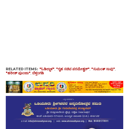
RELATED ITEMS:
"ಓಡಿಲ್ನಾಳ"
,
"ಗೃಹ ಸಚಿವ ಪರಮೇಶ್ವರ್"
,
"ಸುಮಂತ್ ಸಾವು"
,
"ಹರೀಶ್ ಪೂಂಜಾ"
,
ಬೆಳ್ತಂಗಡಿ