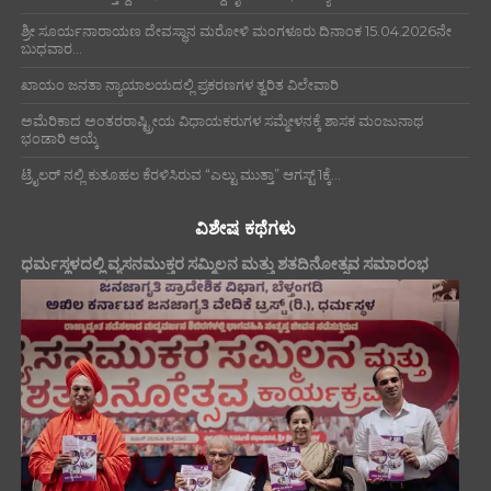
ಶ್ರೀ ಸೂರ್ಯನಾರಾಯಣ ದೇವಸ್ಥಾನ ಮರೋಳಿ ಮಂಗಳೂರು ದಿನಾಂಕ 15.04.2026ನೇ
ಬುಧವಾರ...
ಖಾಯಂ ಜನತಾ ನ್ಯಾಯಾಲಯದಲ್ಲಿ ಪ್ರಕರಣಗಳ ತ್ವರಿತ ವಿಲೇವಾರಿ
ಅಮೆರಿಕಾದ ಅಂತರರಾಷ್ಟ್ರೀಯ ವಿಧಾಯಕರುಗಳ ಸಮ್ಮೇಳನಕ್ಕೆ ಶಾಸಕ ಮಂಜುನಾಥ
ಭಂಡಾರಿ ಆಯ್ಕೆ
ಟ್ರೈಲರ್ ನಲ್ಲಿ ಕುತೂಹಲ ಕೆರಳಿಸಿರುವ “ಎಲ್ಟು ಮುತ್ತಾ” ಆಗಸ್ಟ್ 1ಕ್ಕೆ...
ವಿಶೇಷ ಕಥೆಗಳು
ಧರ್ಮಸ್ಥಳದಲ್ಲಿ ವ್ಯಸನಮುಕ್ತರ ಸಮ್ಮಿಲನ ಮತ್ತು ಶತದಿನೋತ್ಸವ ಸಮಾರಂಭ