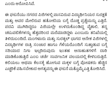
ಎಂದು ಆರೋಪಿಸಿವೆ.
ಈ ಘಟನೆಯು ನಗರದ ಪಿಜಿಗಳಲ್ಲಿ ವಾಸವಿರುವ ವಿದ್ಯಾರ್ಥಿನಿಯರ ಸುರಕ್ಷತೆ
ಮತ್ತು ಅವರ ಮೇಲಿರುವ ಹತೋಟಿಯ ಬಗ್ಗೆ ದೊಡ್ಡ ಪ್ರಶ್ನೆಯನ್ನು ಎತ್ತಿದೆ.
ಪದವಿ ಮುಗಿದಿದ್ದರೂ ಪಿಜಿಯಲ್ಲೇ ಉಳಿದುಕೊಂಡಿದ್ದ ವೈಶಾಲಿ, ತನ್ನ
ಚಟುವಟಿಕೆಗಳನ್ನು ಹೆತ್ತವರಿಂದ ಮರೆಮಾಚಿದ್ದಳು ಎಂಬುದು ತನಿಖೆಯಲ್ಲಿ
ತಿಳಿದುಬಂದಿದೆ. ಮಂಗಳೂರು ಮತ್ತು ಸುರತ್ಕಲ್ ಭಾಗದ ಅನೇಕ ಪಿಜಿಗಳಲ್ಲಿ
ವಿದ್ಯಾರ್ಥಿಗಳ ರಾತ್ರಿ ಸಂಚಾರ ಹಾಗೂ ಗೆಳೆಯರೊಂದಿಗೆ ಸುತ್ತಾಡುವ ಬಗ್ಗೆ
ಸರಿಯಾದ ನಿಗಾ ಇಲ್ಲದಿರುವುದು ಇಂತಹ ಅನಾಹುತಗಳಿಗೆ ದಾರಿ
ಮಾಡಿಕೊಡುತ್ತಿದೆ ಎಂಬ ಚರ್ಚೆ ಸಾರ್ವಜನಿಕ ವಲಯದಲ್ಲಿ ಕೇಳಿಬರುತ್ತಿದೆ.
ಕಲಿಯಲು ಅಥವಾ ಕೆಲಸಕ್ಕೆ ಹೋಗುವ ಮಕ್ಕಳ ಬಗ್ಗೆ ಪೋಷಕರು ಹೆಚ್ಚಿನ
ಎಚ್ಚರಿಕೆ ವಹಿಸಬೇಕಾದ ಅಗತ್ಯವನ್ನು ಈ ಘಟನೆ ಮತ್ತೊಮ್ಮೆ ಎತ್ತಿ ತೋರಿಸಿದೆ.