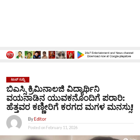
ಟಾಪ್ ಸುದ್ದಿ
ಬಿಎಸ್ಸಿ ಕ್ರಿಮಿನಾಲಜಿ ವಿದ್ಯಾರ್ಥಿನಿ
ವಯನಾಡಿನ ಯುವಕನೊಂದಿಗೆ ಪರಾರಿ:
ಹೆತ್ತವರ ಕಣ್ಣೀರಿಗೆ ಕರಗದ ಮಗಳ ಮನಸ್ಸು!
By
Editor
Posted on
February 11, 2026