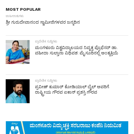
MOST POPULAR
ಜಾಹೀರಾತುಗಳು
ಶ್ರೀ ಗುರುದೇವಾನಂದ ಸ್ವಾಮೀಜಿಗಳವರ ಜನ್ಮದಿನ
ಪ್ರಾದೇಶಿಕ ಸುದ್ದಿಗಳು
ಮಂಗಳೂರು ವಿಶ್ವವಿದ್ಯಾಲಯದ ನಿವೃತ್ತ ಪ್ರೊಫೆಸರ್ ಡಾ.
ವಹೀದಾ ಸುಲ್ತಾನಾ ವಿಧಿವಶ: ಮೈಸೂರಿನಲ್ಲಿ ಅಂತ್ಯಕ್ರಿಯೆ
ಪ್ರಾದೇಶಿಕ ಸುದ್ದಿಗಳು
ಪ್ರವೀಣ್ ಕುಮಾರ್ ಕೋಡಿಯಾಲ್ ಬೈಲ್ ಅವರಿಗೆ
ರಾಷ್ಟ್ರೀಯ ಗೌರವ ಐಕಾನ್ ಪ್ರಶಸ್ತಿ ಗೌರವ