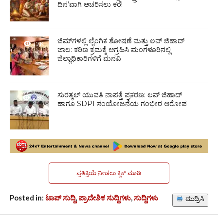
ದಿನ’ವಾಗಿ ಆಚರಿಸಲು ಕರೆ!
ಜಿಮ್‌ಗಳಲ್ಲಿ ಲೈಂಗಿಕ ಶೋಷಣೆ ಮತ್ತು ಲವ್ ಜಿಹಾದ್
1.7K
ಜಾಲ: ಕಠಿಣ ಕ್ರಮಕ್ಕೆ ಆಗ್ರಹಿಸಿ ಮಂಗಳೂರಿನಲ್ಲಿ
ಜಿಲ್ಲಾಧಿಕಾರಿಗಳಿಗೆ ಮನವಿ
ಸುರತ್ಕಲ್ ಯುವತಿ ನಾಪತ್ತೆ ಪ್ರಕರಣ: ಲವ್ ಜಿಹಾದ್
2.8K
ಹಾಗೂ SDPI ಸಂಯೋಜನೆಯ ಗಂಭೀರ ಆರೋಪ
ಪ್ರತಿಕ್ರಿಯೆ ನೀಡಲು ಕ್ಲಿಕ್ ಮಾಡಿ
Posted in:
ಟಾಪ್ ಸುದ್ದಿ
,
ಪ್ರಾದೇಶಿಕ ಸುದ್ದಿಗಳು
,
ಸುದ್ದಿಗಳು
ಮುದ್ರಿಸಿ