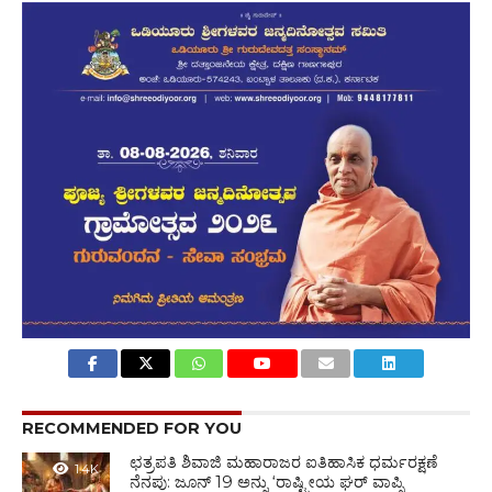
RECOMMENDED FOR YOU
ಛತ್ರಪತಿ ಶಿವಾಜಿ ಮಹಾರಾಜರ ಐತಿಹಾಸಿಕ ಧರ್ಮರಕ್ಷಣೆ
1.4K
ನೆನಪು: ಜೂನ್ 19 ಅನ್ನು ‘ರಾಷ್ಟ್ರೀಯ ಘರ್ ವಾಪ್ಸಿ