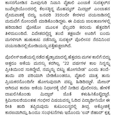
ಕಾಸರಗೋಡಿನ ಮೀಪುಗುರಿ ನಿವಾಸಿ ವೈಶಾಲಿ ಎಂಬಾಕೆ ಸುರತ್ಕಲ್‌ನ
ಜುವೆಲ್ಲರಿಯೊಂದರಲ್ಲಿ ಕೆಲಸಕ್ಕಿದ್ದ ಮೊಹಮ್ಮದ್ ಮಿದ್ಲಾಜ್ ಎಂಬಾತನ
ಪ್ರೇಮಪಾಶಕ್ಕೆ ಬಿದ್ದು, ಜನವರಿ 31ರಂದೇ ಕೇರಳದ ವಯನಾಡಿನಲ್ಲಿ
ಮದುವೆಗೆ ನೋಂದಣಿ ಮಾಡಿಕೊಂಡಿದ್ದಳು. ಈ ವಿಷಯ ಜಾಲತಾಣಗಳಲ್ಲಿ
ಹರಿದಾಡಿದ ಫೋಟೋ ಮೂಲಕ ಫೆಬ್ರವರಿ 8ರಂದು ಹೆತ್ತವರಿಗೆ
ತಿಳಿದುಬಂದಿದೆ. ವಿದೇಶದಲ್ಲಿದ್ದ ತಂದೆ ತಕ್ಷಣವೇ ಊರಿಗೆ ಬಂದು
ಮಗಳಿಗಾಗಿ ಹುಡುಕಾಟ ನಡೆಸಿದ್ದು, ಸುರತ್ಕಲ್ ಪೊಲೀಸರ ನೆರವಿನಿಂದ
ವಯನಾಡಿನಲ್ಲಿ ಜೋಡಿಯನ್ನು ಪತ್ತೆಹಚ್ಚಲಾಗಿದೆ.
ಪೊಲೀಸ್ ಠಾಣೆಯಲ್ಲಿ ನಡೆದ ಹೈಡ್ರಾಮಾದಲ್ಲಿ, ಹೆತ್ತವರು ಮಗಳ ಕಾಲಿಗೆ ಬಿದ್ದು
ಅತ್ತರೂ ಆಕೆಯ ಮನಸ್ಸು ಕರಗಿಲ್ಲ. “22 ವರ್ಷಗಳ ಕಾಲ ನಿನ್ನನ್ನು
ಪ್ರೀತಿಯಿಂದ ಸಾಕಿದ್ದೇವೆ, ನಮ್ಮನ್ನು ಬಿಟ್ಟು ಹೋಗಬೇಡ” ಎಂದು ತಂದೆ-
ತಾಯಿ ಪರಿ ಪರಿಯಾಗಿ ಬೇಡಿಕೊಂಡರೂ, ವೈಶಾಲಿ ಮಾತ್ರ ತಾನು
ಪ್ರಿಯಕರನೊಂದಿಗೇ ಹೋಗುವುದಾಗಿ ಪಟ್ಟು ಹಿಡಿದಿದ್ದಾಳೆ. ಮೇಜರ್
ಆಗಿರುವ ಕಾರಣ ಆಕೆಯ ನಿರ್ಧಾರಕ್ಕೆ ಬೆಲೆ ನೀಡಿದ ಪೊಲೀಸರು, ಹೇಳಿಕೆ
ದಾಖಲಿಸಿಕೊಂಡು ಮಿದ್ಲಾಜ್ ಜೊತೆ ಕಳುಹಿಸಿಕೊಟ್ಟಿದ್ದಾರೆ.
ಕ್ರಿಮಿನಾಲಜಿಯಂತಹ ಗಂಭೀರ ವಿಷಯವನ್ನು ಓದಿದ ವಿದ್ಯಾರ್ಥಿನಿಯೇ ಈ
ರೀತಿ ಹಾದಿ ತಪ್ಪಿರುವುದು ಕುಟುಂಬಸ್ಥರಲ್ಲಿ ತೀವ್ರ ಆಕ್ರೋಶಕ್ಕೆ
ಕಾರಣವಾಗಿದ್ದು, ಹಿಂದೂ ಸಂಘಟನೆಗಳು ಇದೊಂದು ‘ಲವ್ ಜಿಹಾದ್’ ಕೃತ್ಯ