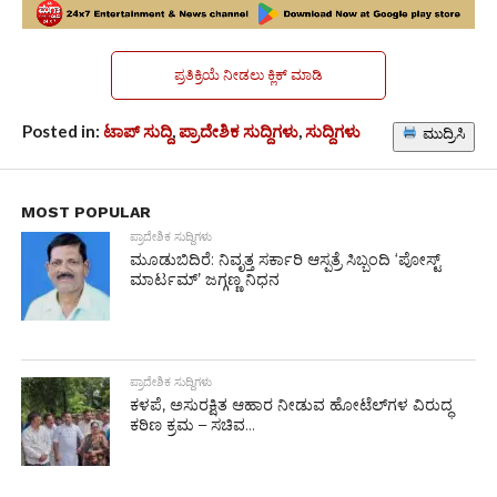
ಪ್ರತಿಕ್ರಿಯೆ ನೀಡಲು ಕ್ಲಿಕ್ ಮಾಡಿ
Posted in:
ಟಾಪ್ ಸುದ್ದಿ
,
ಪ್ರಾದೇಶಿಕ ಸುದ್ದಿಗಳು
,
ಸುದ್ದಿಗಳು
ಮುದ್ರಿಸಿ
MOST POPULAR
ಪ್ರಾದೇಶಿಕ ಸುದ್ದಿಗಳು
ಮೂಡುಬಿದಿರೆ: ನಿವೃತ್ತ ಸರ್ಕಾರಿ ಆಸ್ಪತ್ರೆ ಸಿಬ್ಬಂದಿ ‘ಪೋಸ್ಟ್
ಮಾರ್ಟಮ್’ ಜಗ್ಗಣ್ಣ ನಿಧನ
ಪ್ರಾದೇಶಿಕ ಸುದ್ದಿಗಳು
ಕಳಪೆ, ಅಸುರಕ್ಷಿತ ಆಹಾರ ನೀಡುವ ಹೋಟೆಲ್‌ಗಳ ವಿರುದ್ಧ
ಕಠಿಣ ಕ್ರಮ – ಸಚಿವ...