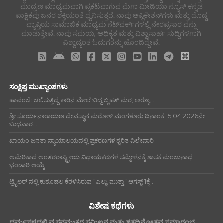
ಮುದ್ರಣ ಮಾಧ್ಯಮವಾಗಿ ಪ್ರಕಟವಾಗುವ ಮೆಗಾ ಮೀಡಿಯಾ ನ್ಯೂಸ್ ಕನ್ನಡ
ಪಾಕ್ಷಿಕವು ಜನರ ಶಕ್ತಿಯಂತೆ ಧ್ವನಿಸುತ್ತದೆ. ನಾವು ಅಪ್ಲಿಕೇಶನ್‌ಗಳು ಮತ್ತು ದೊಡ್ಡ
ವ್ಯಾಪ್ತಿಯ ಸಾಮಾಜಿಕ ಮಾಧ್ಯಮ ನೆಟ್‌ವರ್ಕ್‌ಗಳಲ್ಲಿ ನೇರಪ್ರಸಾರ ವನ್ನು
ಮಾಡುತ್ತೇವೆ. ನಾವು ಸಮಯ, ಅಧಿಕೃತ ಮತ್ತು ವಿಶ್ವಾಸಾರ್ಹ ಸುದ್ದಿಗಳಿಗಾಗಿ
ವಿಶ್ವಾದ್ಯಂತ ಓದುಗರನ್ನು ಹೊಂದಿದ್ದೇವೆ.
ಸಂಕ್ಷಿಪ್ತ ಮುಖ್ಯಾಂಶಗಳು
ಹಾವಂಜೆ: ಚಲಿಸುತ್ತಿದ್ದ ಕಾರಿನ ಮೇಲೆ ಬಿದ್ದ ಬೃಹತ್ ಮರ; ಅರಣ್ಯ...
ಶ್ರೀ ಸೂರ್ಯನಾರಾಯಣ ದೇವಸ್ಥಾನ ಮರೋಳಿ ಮಂಗಳೂರು ದಿನಾಂಕ 15.04.2026ನೇ
ಬುಧವಾರ...
ಖಾಯಂ ಜನತಾ ನ್ಯಾಯಾಲಯದಲ್ಲಿ ಪ್ರಕರಣಗಳ ತ್ವರಿತ ವಿಲೇವಾರಿ
ಅಮೆರಿಕಾದ ಅಂತರರಾಷ್ಟ್ರೀಯ ವಿಧಾಯಕರುಗಳ ಸಮ್ಮೇಳನಕ್ಕೆ ಶಾಸಕ ಮಂಜುನಾಥ
ಭಂಡಾರಿ ಆಯ್ಕೆ
ಟ್ರೈಲರ್ ನಲ್ಲಿ ಕುತೂಹಲ ಕೆರಳಿಸಿರುವ “ಎಲ್ಟು ಮುತ್ತಾ” ಆಗಸ್ಟ್ 1ಕ್ಕೆ...
ವಿಶೇಷ ಕಥೆಗಳು
ಧರ್ಮಸ್ಥಳದಲ್ಲಿ ವ್ಯಸನಮುಕ್ತರ ಸಮ್ಮಿಲನ ಮತ್ತು ಶತದಿನೋತ್ಸವ ಸಮಾರಂಭ