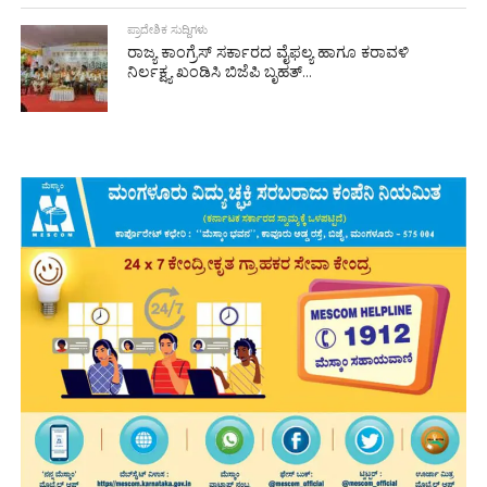
ಪ್ರಾದೇಶಿಕ ಸುದ್ದಿಗಳು
ರಾಜ್ಯ ಕಾಂಗ್ರೆಸ್ ಸರ್ಕಾರದ ವೈಫಲ್ಯ ಹಾಗೂ ಕರಾವಳಿ
ನಿರ್ಲಕ್ಷ್ಯ ಖಂಡಿಸಿ ಬಿಜೆಪಿ ಬೃಹತ್...