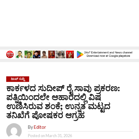
ಟಾಪ್ ಸುದ್ದಿ
ಕಾರ್ಕಳದ ಸುದೀಪ್ ರೈ ಸಾವು ಪ್ರಕರಣ:
ಪತ್ನಿಯಿಂದಲೇ ಆಹಾರದಲ್ಲಿ ವಿಷ
ಉಣಿಸಿರುವ ಶಂಕೆ; ಉನ್ನತ ಮಟ್ಟದ
ತನಿಖೆಗೆ ಪೋಷಕರ ಆಗ್ರಹ
By
Editor
Posted on
March 31, 2026