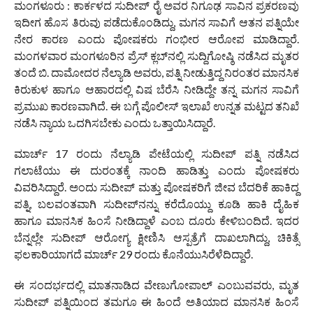
ಮಂಗಳೂರು : ಕಾರ್ಕಳದ ಸುದೀಪ್ ರೈ ಅವರ ನಿಗೂಢ ಸಾವಿನ ಪ್ರಕರಣವು
ಇದೀಗ ಹೊಸ ತಿರುವು ಪಡೆದುಕೊಂಡಿದ್ದು, ಮಗನ ಸಾವಿಗೆ ಆತನ ಪತ್ನಿಯೇ
ನೇರ ಕಾರಣ ಎಂದು ಪೋಷಕರು ಗಂಭೀರ ಆರೋಪ ಮಾಡಿದ್ದಾರೆ.
ಮಂಗಳವಾರ ಮಂಗಳೂರಿನ ಪ್ರೆಸ್ ಕ್ಲಬ್‌ನಲ್ಲಿ ಸುದ್ದಿಗೋಷ್ಠಿ ನಡೆಸಿದ ಮೃತರ
ತಂದೆ ಬಿ. ದಾಮೋದರ ನೆಲ್ಯಾಡಿ ಅವರು, ಪತ್ನಿ ನೀಡುತ್ತಿದ್ದ ನಿರಂತರ ಮಾನಸಿಕ
ಕಿರುಕುಳ ಹಾಗೂ ಆಹಾರದಲ್ಲಿ ವಿಷ ಬೆರೆಸಿ ನೀಡಿದ್ದೇ ತನ್ನ ಮಗನ ಸಾವಿಗೆ
ಪ್ರಮುಖ ಕಾರಣವಾಗಿದೆ. ಈ ಬಗ್ಗೆ ಪೊಲೀಸ್ ಇಲಾಖೆ ಉನ್ನತ ಮಟ್ಟದ ತನಿಖೆ
ನಡೆಸಿ ನ್ಯಾಯ ಒದಗಿಸಬೇಕು ಎಂದು ಒತ್ತಾಯಿಸಿದ್ದಾರೆ.
ಮಾರ್ಚ್ 17 ರಂದು ನೆಲ್ಯಾಡಿ ಪೇಟೆಯಲ್ಲಿ ಸುದೀಪ್ ಪತ್ನಿ ನಡೆಸಿದ
ಗಲಾಟೆಯು ಈ ದುರಂತಕ್ಕೆ ನಾಂದಿ ಹಾಡಿತ್ತು ಎಂದು ಪೋಷಕರು
ವಿವರಿಸಿದ್ದಾರೆ. ಅಂದು ಸುದೀಪ್ ಮತ್ತು ಪೋಷಕರಿಗೆ ಜೀವ ಬೆದರಿಕೆ ಹಾಕಿದ್ದ
ಪತ್ನಿ, ಬಲವಂತವಾಗಿ ಸುದೀಪ್‌ನನ್ನು ಕರೆದೊಯ್ದು ಕೂಡಿ ಹಾಕಿ ದೈಹಿಕ
ಹಾಗೂ ಮಾನಸಿಕ ಹಿಂಸೆ ನೀಡಿದ್ದಾಳೆ ಎಂಬ ದೂರು ಕೇಳಿಬಂದಿದೆ. ಇದರ
ಬೆನ್ನಲ್ಲೇ ಸುದೀಪ್ ಆರೋಗ್ಯ ಕ್ಷೀಣಿಸಿ ಆಸ್ಪತ್ರೆಗೆ ದಾಖಲಾಗಿದ್ದು, ಚಿಕಿತ್ಸೆ
ಫಲಕಾರಿಯಾಗದೆ ಮಾರ್ಚ್ 29 ರಂದು ಕೊನೆಯುಸಿರೆಳೆದಿದ್ದಾರೆ.
ಈ ಸಂದರ್ಭದಲ್ಲಿ ಮಾತನಾಡಿದ ವೇಣುಗೋಪಾಲ್ ಎಂಬುವವರು, ಮೃತ
ಸುದೀಪ್ ಪತ್ನಿಯಿಂದ ತಮಗೂ ಈ ಹಿಂದೆ ಅತಿಯಾದ ಮಾನಸಿಕ ಹಿಂಸೆ