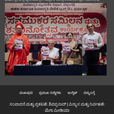
ಮುಖಪುಟ
ಪ್ರಮುಖ ಸುದ್ದಿಗಳು
ಇಂಗ್ಲಿಷ್
ನಮ್ಮ ಬಗ್ಗೆ
ಸಂಪಾದನೆ ಮತ್ತು ಪ್ರಕಟಣೆ: ಶಿವಪ್ರಸಾದ್ | ವಿನ್ಯಾಸ ಮತ್ತು ನಿರ್ವಹಣೆ:
ಮೆಗಾ ಮೀಡಿಯಾ