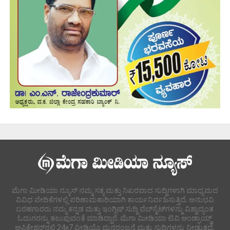
ಮೆಗಾ ಮೀಡಿಯಾ ನ್ಯೂಸ್ ನಮ್ಮ ಸತ್ಯ ಮತ್ತು ನಿಖರವಾದ ಸುದ್ದಿಗಳಾಗಿ ಮಾಧ್ಯಮದ
ವಿವಿಧ ವೇದಿಕೆಗಳಲ್ಲಿ ಪರಿಣಾಮಕಾರಿಯಾಗಿ ಕಾರ್ಯನಿರ್ವಹಿಸುತ್ತಿದೆ. ಅನುಭವಿ
ಬರಹಗಾರರು ನಮ್ಮ ಕನ್ನಡ ಮತ್ತು ಇಂಗ್ಲಿಷ್ ಸುದ್ದಿ ವೆಬ್‌ಸೈಟ್‌ಗಳನ್ನು ವಿಶ್ವಾದ್ಯಂತ
ಓದುಗರನ್ನು ತಲುಪುವಂತೆ ಮಾಡಿದ್ದಾರೆ. ಮೆಗಾ ಮೀಡಿಯಾ ಟಿವಿ ಆಂಡ್ರಾಯ್ಡ್
ಅಪ್ಲಿಕೇಶನ್‌ನಲ್ಲಿ 24x7 ವೀಡಿಯೊ ಮನರಂಜನೆ ಮತ್ತು ಸುದ್ದಿಗಳನ್ನು ನೀಡುತ್ತದೆ.