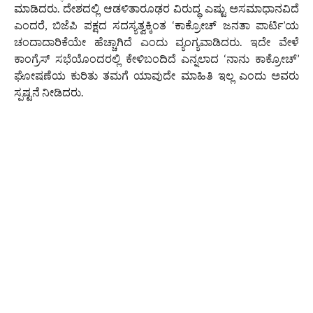
ಮಾಡಿದರು. ದೇಶದಲ್ಲಿ ಆಡಳಿತಾರೂಢರ ವಿರುದ್ಧ ಎಷ್ಟು ಅಸಮಾಧಾನವಿದೆ
ಎಂದರೆ, ಬಿಜೆಪಿ ಪಕ್ಷದ ಸದಸ್ಯತ್ವಕ್ಕಿಂತ ‘ಕಾಕ್ರೋಚ್ ಜನತಾ ಪಾರ್ಟಿ’ಯ
ಚಂದಾದಾರಿಕೆಯೇ ಹೆಚ್ಚಾಗಿದೆ ಎಂದು ವ್ಯಂಗ್ಯವಾಡಿದರು. ಇದೇ ವೇಳೆ
ಕಾಂಗ್ರೆಸ್ ಸಭೆಯೊಂದರಲ್ಲಿ ಕೇಳಿಬಂದಿದೆ ಎನ್ನಲಾದ ‘ನಾನು ಕಾಕ್ರೋಚ್’
ಘೋಷಣೆಯ ಕುರಿತು ತಮಗೆ ಯಾವುದೇ ಮಾಹಿತಿ ಇಲ್ಲ ಎಂದು ಅವರು
ಸ್ಪಷ್ಟನೆ ನೀಡಿದರು.