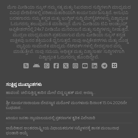
ಮೆಗಾ ಮೀಡಿಯಾ ನ್ಯೂಸ್ ನಮ್ಮ ಸತ್ಯ ಮತ್ತು ನಿಖರವಾದ ಸುದ್ದಿಗಳಾಗಿ ಮಾಧ್ಯಮದ
ವಿವಿಧ ವೇದಿಕೆಗಳಲ್ಲಿ ಪರಿಣಾಮಕಾರಿಯಾಗಿ ಕಾರ್ಯನಿರ್ವಹಿಸುತ್ತಿದೆ. ಅನುಭವಿ
ಬರಹಗಾರರು ನಮ್ಮ ಕನ್ನಡ ಮತ್ತು ಇಂಗ್ಲಿಷ್ ಸುದ್ದಿ ವೆಬ್‌ಸೈಟ್‌ಗಳನ್ನು ವಿಶ್ವಾದ್ಯಂತ
ಓದುಗರನ್ನು ತಲುಪುವಂತೆ ಮಾಡಿದ್ದಾರೆ. ಮೆಗಾ ಮೀಡಿಯಾ ಟಿವಿ ಆಂಡ್ರಾಯ್ಡ್
ಅಪ್ಲಿಕೇಶನ್‌ನಲ್ಲಿ 24x7 ವೀಡಿಯೊ ಮನರಂಜನೆ ಮತ್ತು ಸುದ್ದಿಗಳನ್ನು ನೀಡುತ್ತದೆ.
ಮುದ್ರಣ ಮಾಧ್ಯಮವಾಗಿ ಪ್ರಕಟವಾಗುವ ಮೆಗಾ ಮೀಡಿಯಾ ನ್ಯೂಸ್ ಕನ್ನಡ
ಪಾಕ್ಷಿಕವು ಜನರ ಶಕ್ತಿಯಂತೆ ಧ್ವನಿಸುತ್ತದೆ. ನಾವು ಅಪ್ಲಿಕೇಶನ್‌ಗಳು ಮತ್ತು ದೊಡ್ಡ
ವ್ಯಾಪ್ತಿಯ ಸಾಮಾಜಿಕ ಮಾಧ್ಯಮ ನೆಟ್‌ವರ್ಕ್‌ಗಳಲ್ಲಿ ನೇರಪ್ರಸಾರ ವನ್ನು
ಮಾಡುತ್ತೇವೆ. ನಾವು ಸಮಯ, ಅಧಿಕೃತ ಮತ್ತು ವಿಶ್ವಾಸಾರ್ಹ ಸುದ್ದಿಗಳಿಗಾಗಿ
ವಿಶ್ವಾದ್ಯಂತ ಓದುಗರನ್ನು ಹೊಂದಿದ್ದೇವೆ.
ಸಂಕ್ಷಿಪ್ತ ಮುಖ್ಯಾಂಶಗಳು
ಹಾವಂಜೆ: ಚಲಿಸುತ್ತಿದ್ದ ಕಾರಿನ ಮೇಲೆ ಬಿದ್ದ ಬೃಹತ್ ಮರ; ಅರಣ್ಯ...
ಶ್ರೀ ಸೂರ್ಯನಾರಾಯಣ ದೇವಸ್ಥಾನ ಮರೋಳಿ ಮಂಗಳೂರು ದಿನಾಂಕ 15.04.2026ನೇ
ಬುಧವಾರ...
ಖಾಯಂ ಜನತಾ ನ್ಯಾಯಾಲಯದಲ್ಲಿ ಪ್ರಕರಣಗಳ ತ್ವರಿತ ವಿಲೇವಾರಿ
ಅಮೆರಿಕಾದ ಅಂತರರಾಷ್ಟ್ರೀಯ ವಿಧಾಯಕರುಗಳ ಸಮ್ಮೇಳನಕ್ಕೆ ಶಾಸಕ ಮಂಜುನಾಥ
ಭಂಡಾರಿ ಆಯ್ಕೆ