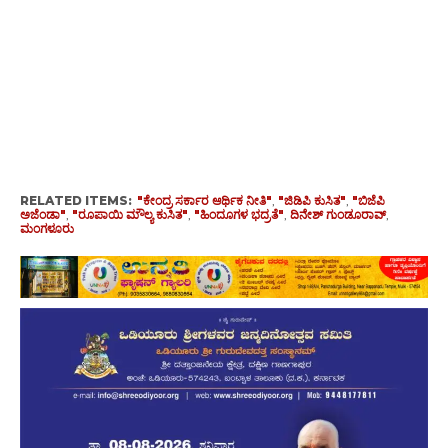
RELATED ITEMS:
"ಕೇಂದ್ರ ಸರ್ಕಾರ ಆರ್ಥಿಕ ನೀತಿ"
,
"ಜಿಡಿಪಿ ಕುಸಿತ"
,
"ಬಿಜೆಪಿ
ಅಜೆಂಡಾ"
,
"ರೂಪಾಯಿ ಮೌಲ್ಯ ಕುಸಿತ"
,
"ಹಿಂದೂಗಳ ಭದ್ರತೆ"
,
ದಿನೇಶ್ ಗುಂಡೂರಾವ್
,
ಮಂಗಳೂರು