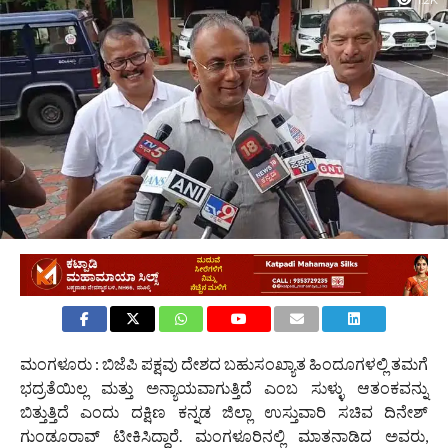
1.2K
ಮಂಗಳೂರು : ಬಿಜೆಪಿ ಪಕ್ಷವು ದೇಶದ ಬಹುಸಂಖ್ಯಾತ ಹಿಂದೂಗಳಲ್ಲಿ ತಮಗೆ
ಭದ್ರತೆಯಿಲ್ಲ ಮತ್ತು ಅನ್ಯಾಯವಾಗುತ್ತಿದೆ ಎಂಬ ಸುಳ್ಳು ಆತಂಕವನ್ನು
ಬಿತ್ತುತ್ತಿದೆ ಎಂದು ದಕ್ಷಿಣ ಕನ್ನಡ ಜಿಲ್ಲಾ ಉಸ್ತುವಾರಿ ಸಚಿವ ದಿನೇಶ್
ಗುಂಡೂರಾವ್ ಟೀಕಿಸಿದ್ದಾರೆ. ಮಂಗಳೂರಿನಲ್ಲಿ ಮಾತನಾಡಿದ ಅವರು,