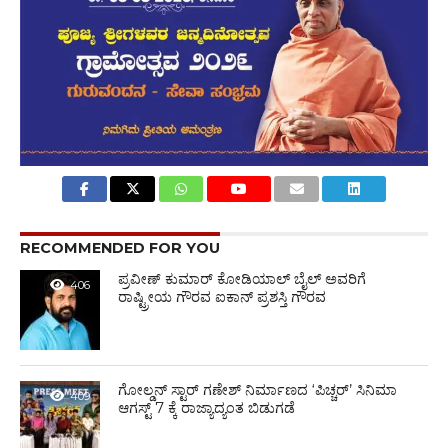
RECOMMENDED FOR YOU
ಪ್ರವೀಣ್ ಕುಮಾರ್ ಕೋಡಿಯಾಲ್ ಬೈಲ್ ಅವರಿಗೆ
406
ರಾಷ್ಟ್ರೀಯ ಗೌರವ ಐಕಾನ್ ಪ್ರಶಸ್ತಿ ಗೌರವ
ಗೋಲ್ಡನ್‌ ಸ್ಟಾರ್‌ ಗಣೇಶ್‌ ನಿರ್ಮಾಣದ ‘ಪಿಚ್ಚರ್’ ಸಿನಿಮಾ
409
ಆಗಸ್ಟ್ 7 ಕ್ಕೆ ರಾಜ್ಯಾದ್ಯಂತ ಬಿಡುಗಡೆ