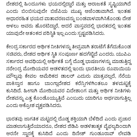
ದೇಶದಲ್ಲಿ ಹಿಂದೂಗಳು ಭಯದಲ್ಲಿದ್ದಾರೆ ಮತ್ತು ಅರಾಜಕತೆ ಸೃಷ್ಟಿಯಾಗಿದೆ
ಎಂದು ಬಿಂಬಿಸುವುದೇ ಬಿಜೆಪಿಯ ಮುಖ್ಯ ಅಜೆಂಡಾವಾಗಿದೆ. ಇಂತಹ
ಆಧಾರರಹಿತ ಭಯದ ವಾತಾವರಣವನ್ನು ಬಂಡವಾಳವಾಗಿಸಿಕೊಂಡು ದೇಶ
ಆಳಲು ಅವರು ಹೊರಟಿದ್ದಾರೆ, ಆದರೆ ವಾಸ್ತವದಲ್ಲಿ ಭಾರತದಲ್ಲಿ ಇಂತಹ
ಯಾವುದೇ ಆತಂಕದ ಪರಿಸ್ಥಿತಿ ಇಲ್ಲ ಎಂದು ಸ್ಪಷ್ಟಪಡಿಸಿದರು.
ಕೇಂದ್ರ ಸರ್ಕಾರದ ಆರ್ಥಿಕ ನೀತಿಗಳನ್ನು ತೀವ್ರವಾಗಿ ತರಾಟೆಗೆ ತೆಗೆದುಕೊಂಡ
ಸಚಿವರು, ದೇಶದ ಆರ್ಥಿಕ ಸ್ಥಿತಿ ಸಂಪೂರ್ಣ ಹದಗೆಟ್ಟಿದೆ ಎಂದರು. ಯುಪಿಎ
ಸರ್ಕಾರದ ಅವಧಿಯಲ್ಲಿ ಆರ್ಥಿಕತೆ ಬಗ್ಗೆ ದೊಡ್ಡ ಭಾಷಣಗಳನ್ನು ಮಾಡುತ್ತಿದ್ದ
ನರೇಂದ್ರ ಮೋದಿಯವರ ಆಡಳಿತದಲ್ಲಿ ಇಂದು ಭಾರತೀಯ ರೂಪಾಯಿಯ
ಮೌಲ್ಯವು ಕೇವಲ ಅಮೆರಿಕದ ಡಾಲರ್ ಎದುರು ಮಾತ್ರವಲ್ಲದೆ, ನೆರೆಯ
ಪಾಕಿಸ್ತಾನ ಹಾಗೂ ಬಾಂಗ್ಲಾದೇಶದ ಕರೆನ್ಸಿಗಳಿಗಿಂತಲೂ ತಳಮಟ್ಟಕ್ಕೆ
ಕುಸಿದಿದೆ. ಹೀಗಾಗಿ ಮೋದಿಯವರ ವಿದೇಶಾಂಗ ಮತ್ತು ಆರ್ಥಿಕ ನೀತಿಗಳು
ದೇಶವನ್ನು ಎತ್ತ ಕೊಂಡೊಯ್ಯುತ್ತಿವೆ ಎಂಬುದು ಯಾರಿಗೂ ಅರ್ಥವಾಗುತ್ತಿಲ್ಲ
ಎಂದು ಆಕ್ರೋಶ ವ್ಯಕ್ತಪಡಿಸಿದರು.
ಭಾರತವು ಜಾಗತಿಕ ಮಟ್ಟದಲ್ಲಿ ದೊಡ್ಡ ಶಕ್ತಿಯಾಗಿ ಬೆಳೆದಿದೆ ಎಂದು ಪ್ರಚಾರ
ಮಾಡಲಾಗುತ್ತಿದೆಯಾದರೂ, ದೇಶದ ಜಿಡಿಪಿ ಆಡಳಿತಾತ್ಮಕ ವೈಫಲ್ಯದಿಂದಾಗಿ
ಆರನೇ ಸ್ಥಾನಕ್ಕೆ ಕುಸಿದಿದೆ ಎಂದು ದಿನೇಶ್ ಗುಂಡೂರಾವ್ ಲೇವಡಿ