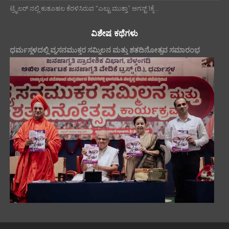
ಟ್ರೈಲರ್ ನಲ್ಲಿ ಕುತೂಹಲ ಕೆರಳಿಸಿರುವ “ಎಲ್ಟು ಮುತ್ತಾ” ಆಗಸ್ಟ್ 1ಕ್ಕೆ...
ವಿಶೇಷ ಕಥೆಗಳು
ಧರ್ಮಸ್ಥಳದಲ್ಲಿ ವ್ಯಸನಮುಕ್ತರ ಸಮ್ಮಿಲನ ಮತ್ತು ಶತದಿನೋತ್ಸವ ಸಮಾರಂಭ