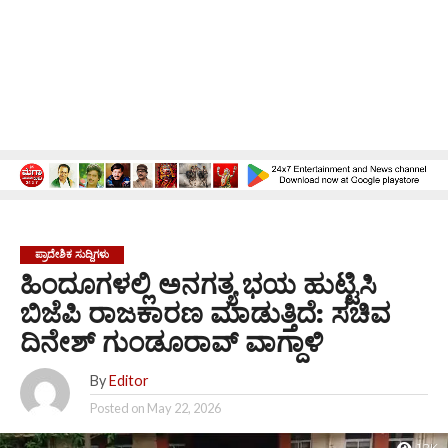
ಪ್ರಾದೇಶಿಕ ಸುದ್ದಿಗಳು
ಹಿಂದೂಗಳಲ್ಲಿ ಅನಗತ್ಯ ಭಯ ಹುಟ್ಟಿಸಿ
ಬಿಜೆಪಿ ರಾಜಕಾರಣ ಮಾಡುತ್ತಿದೆ: ಸಚಿವ
ದಿನೇಶ್ ಗುಂಡೂರಾವ್ ವಾಗ್ದಾಳಿ
By
Editor
Posted on
May 22, 2026