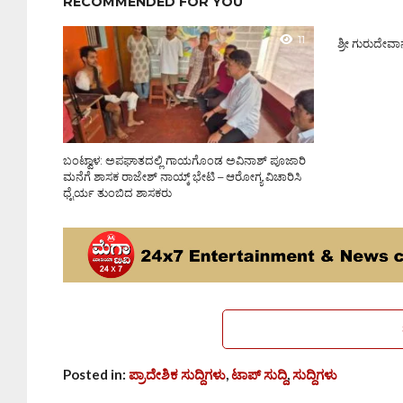
RECOMMENDED FOR YOU
11
ಶ್ರೀ ಗುರುದೇವ
ಬಂಟ್ವಾಳ: ಅಪಘಾತದಲ್ಲಿ ಗಾಯಗೊಂಡ ಅವಿನಾಶ್ ಪೂಜಾರಿ
ಮನೆಗೆ ಶಾಸಕ ರಾಜೇಶ್ ನಾಯ್ಕ್ ಭೇಟಿ – ಆರೋಗ್ಯ ವಿಚಾರಿಸಿ
ಧೈರ್ಯ ತುಂಬಿದ ಶಾಸಕರು
Posted in:
ಪ್ರಾದೇಶಿಕ ಸುದ್ದಿಗಳು
,
ಟಾಪ್ ಸುದ್ದಿ
,
ಸುದ್ದಿಗಳು