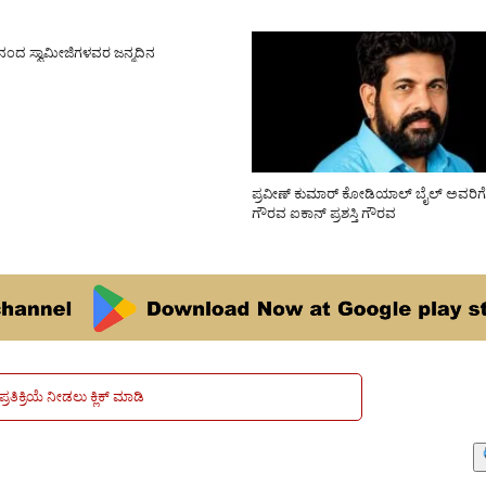
ಾನಂದ ಸ್ವಾಮೀಜಿಗಳವರ ಜನ್ಮದಿನ
ಪ್ರವೀಣ್ ಕುಮಾರ್ ಕೋಡಿಯಾಲ್ ಬೈಲ್ ಅವರಿಗೆ 
ಗೌರವ ಐಕಾನ್ ಪ್ರಶಸ್ತಿ ಗೌರವ
ಪ್ರತಿಕ್ರಿಯೆ ನೀಡಲು ಕ್ಲಿಕ್ ಮಾಡಿ