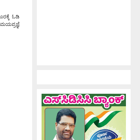
ರಕ್ಕೆ ಓಡಿ
 ಸಮಯಪ್ರಜ್ಞೆ