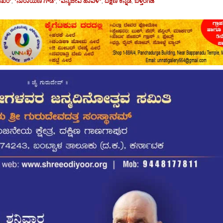
 ಜಖಂ'
,
'ನಾರಾಯಣ ಗೌಡ'
,
'ವನ್ಯಜೀವಿ ಹಾವಳಿ'
,
ದಕ್ಷಿಣ ಕನ್ನಡ
,
ಬೆಳ್ತಂಗಡಿ