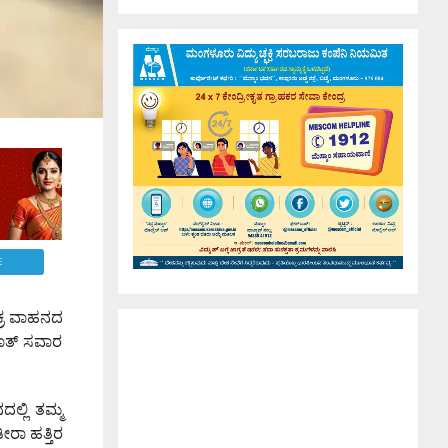
E
ಚಕ್ರ ವಾಹನದ
ಶಾತ್ ಸವಾರ
ಲ್ಲಿ ತಮ್ಮ
ೀರಾ ಹತ್ತಿರ