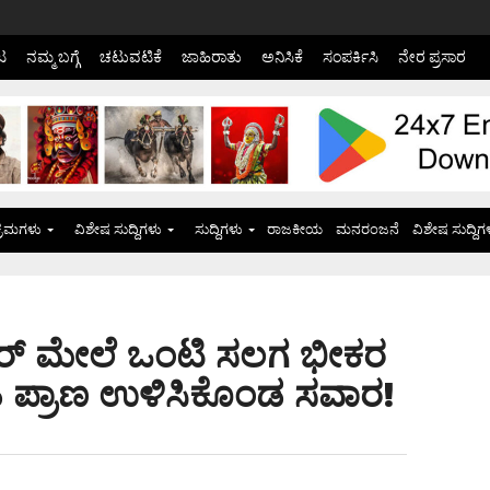
ಟ
ನಮ್ಮ ಬಗ್ಗೆ
ಚಟುವಟಿಕೆ
ಜಾಹಿರಾತು
ಅನಿಸಿಕೆ
ಸಂಪರ್ಕಿಸಿ
ನೇರ ಪ್ರಸಾರ
್ರಮಗಳು
ವಿಶೇಷ ಸುದ್ದಿಗಳು
ಸುದ್ದಿಗಳು
ರಾಜಕೀಯ
ಮನರಂಜನೆ
ವಿಶೇಷ ಸುದ್ದಿಗ
ಕೂಟರ್ ಮೇಲೆ ಒಂಟಿ ಸಲಗ ಭೀಕರ
ಿ ಪ್ರಾಣ ಉಳಿಸಿಕೊಂಡ ಸವಾರ!