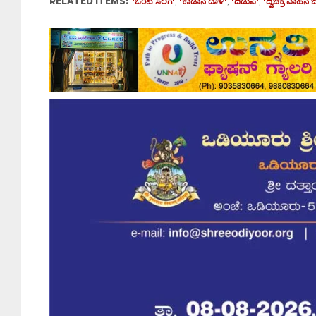
RELATED ITEMS:
'ಒಂಟಿ ಸಲಗ'
,
'ಕಾಡಾನೆ ದಾಳಿ'
,
'ದಿಡುಪೆ'
,
'ದ್ವಿಚಕ್ರ ವಾಹನ