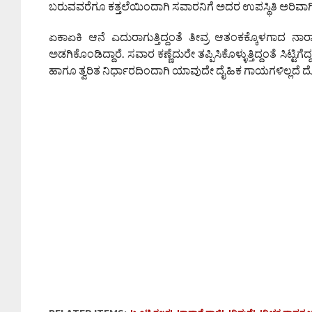
ಬರುವವರೆಗೂ ಕತ್ತಲೆಯಿಂದಾಗಿ ಸವಾರನಿಗೆ ಅದರ ಉಪಸ್ಥಿತಿ ಅರಿವಾಗಿರ
ಏಕಾಏಕಿ ಆನೆ ಎದುರಾಗುತ್ತಿದ್ದಂತೆ ತೀವ್ರ ಆತಂಕಕ್ಕೊಳಗಾದ ನಾರ
ಅಡಗಿಕೊಂಡಿದ್ದಾರೆ. ಸವಾರ ಕಣ್ಣೆದುರೇ ತಪ್ಪಿಸಿಕೊಳ್ಳುತ್ತಿದ್ದಂತೆ ಸಿಟ್ಟ
ಹಾಗೂ ತ್ವರಿತ ನಿರ್ಧಾರದಿಂದಾಗಿ ಯಾವುದೇ ದೈಹಿಕ ಗಾಯಗಳಿಲ್ಲದೆ ದ