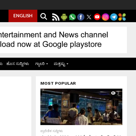
ENGLISH
ಳು
ಹೊಸ ಸುದ್ದಿಗಳು
ಗ್ಯಾಲರಿ
ಮತ್ತಷ್ಟು
MOST POPULAR
2
ಪ್ರಾದೇಶಿಕ ಸುದ್ದಿಗಳು