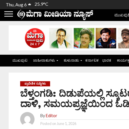
25.9°C
Thu, Aug 6
ಮುಖಪು
ಮುಖಪುಟ
ಜಾಹೀರಾತುಗಳು
ತುಳುನಾಡು
ಕರ್ನಾಟಕ
ಭಾರತ
ಕಾರ್ಯಕ
ಪ್ರಾದೇಶಿಕ ಸುದ್ದಿಗಳು
ಬೆಳ್ತಂಗಡಿ: ದಿಡುಪೆಯಲ್ಲಿ ಸ್
ದಾಳಿ, ಸಮಯಪ್ರಜ್ಞೆಯಿಂದ ಓಡ
By
Editor
Posted on
June 1, 2026