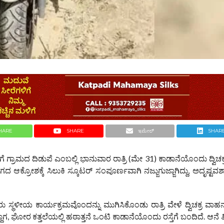
HARE
SHARE
ಇಮೇಲ್
SHAR
ತಿಗೆ ಗ್ರಾಮದ ದಿಡುಪೆ ಎಂಬಲ್ಲಿ ಭಾನುವಾರ ರಾತ್ರಿ (ಮೇ 31) ಕಾಡಾನೆಯೊಂದು ದ್ವಿ
ಆಕ್ರೋಶಕ್ಕೆ ಸಿಲುಕಿ ಸ್ಕೂಟರ್ ಸಂಪೂರ್ಣವಾಗಿ ನಜ್ಜುಗುಜ್ಜಾಗಿದ್ದು, ಅದೃಷ್ಟವ
ಥಳೀಯ ಕಾರ್ಯಕ್ರಮವೊಂದನ್ನು ಮುಗಿಸಿಕೊಂಡು ರಾತ್ರಿ ವೇಳೆ ದ್ವಿಚಕ್ರ ವಾಹನದ
್ದಾಗ, ಘೋರ ಕತ್ತಲೆಯಲ್ಲಿ ಹಠಾತ್ತನೆ ಒಂಟಿ ಕಾಡಾನೆಯೊಂದು ರಸ್ತೆಗೆ ಬಂದಿದೆ. ಆನೆ ತ