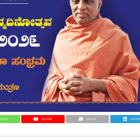
HARE
SHARE
ಇಮೇಲ್
SHAR