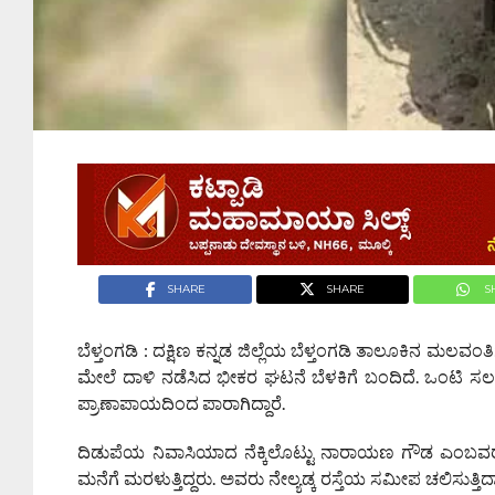
SHARE
SHARE
S
ಬೆಳ್ತಂಗಡಿ : ದಕ್ಷಿಣ ಕನ್ನಡ ಜಿಲ್ಲೆಯ ಬೆಳ್ತಂಗಡಿ ತಾಲೂಕಿನ ಮಲವಂ
ಮೇಲೆ ದಾಳಿ ನಡೆಸಿದ ಭೀಕರ ಘಟನೆ ಬೆಳಕಿಗೆ ಬಂದಿದೆ. ಒಂಟಿ ಸಲಗದ 
ಪ್ರಾಣಾಪಾಯದಿಂದ ಪಾರಾಗಿದ್ದಾರೆ.
ದಿಡುಪೆಯ ನಿವಾಸಿಯಾದ ನೆಕ್ಕಿಲೊಟ್ಟು ನಾರಾಯಣ ಗೌಡ ಎಂಬವರು ಸ್
ಮನೆಗೆ ಮರಳುತ್ತಿದ್ದರು. ಅವರು ನೇಲ್ಯಡ್ಕ ರಸ್ತೆಯ ಸಮೀಪ ಚಲಿಸುತ್ತಿದ