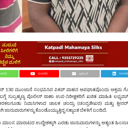
HARE
SHARE
ಇಮೇಲ್
SHAR
ಂಬಲ್ಲಿ ಜೂನ್ 13ರ ಮುಂಜಾನೆ ಸಂಭವಿಸಿದ ಪಿಕಪ್ ವಾಹನ ಅಪಘಾತವೊಂದು ಅಕ್ರಮ
್ಗೆ ಸುಬ್ರಹ್ಮಣ್ಯ ಪೊಲೀಸ್ ಠಾಣಾ ಉಪ-ನಿರೀಕ್ಷಕರಿಗೆ ಖಚಿತ ಮಾಹಿತಿ ಲಭ್ಯವಾಗಿತ
ಲೆಯ ಅರಕಲಗೂಡು ನಿವಾಸಿಗಳಾದ ಚಾಲಕ ಚಂದ್ರು (ಚಂದ್ರಶೇಖರ) ಮತ್ತು ಕ್ಲ
ಿ ಜಾನುವಾರುಗಳನ್ನು ಕೊಂಡೊಯ್ಯುತ್ತಿದ್ದ ಸತ್ಯಾಂಶ ಬೆಳಕಿಗೆ ಬಂದಿದೆ.
 ಮಾಂಸ ಮಾರಾಟದ ಉದ್ದೇಶಕ್ಕಾಗಿ ಎರಡು ಜಾನುವಾರುಗಳನ್ನು ಅತ್ಯಂತ ಹಿಂಸಾತ