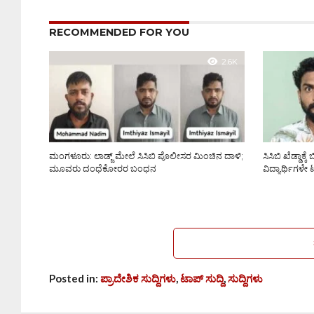
RECOMMENDED FOR YOU
2.6K
ಮಂಗಳೂರು: ಲಾಡ್ಜ್ ಮೇಲೆ ಸಿಸಿಬಿ ಪೊಲೀಸರ ಮಿಂಚಿನ ದಾಳಿ;
ಸಿಸಿಬಿ ಖೆಡ್ಡಾಕ
ಮೂವರು ದಂಧೆಕೋರರ ಬಂಧನ
ವಿದ್ಯಾರ್ಥಿಗಳೇ
Posted in:
ಪ್ರಾದೇಶಿಕ ಸುದ್ದಿಗಳು
,
ಟಾಪ್ ಸುದ್ದಿ
,
ಸುದ್ದಿಗಳು