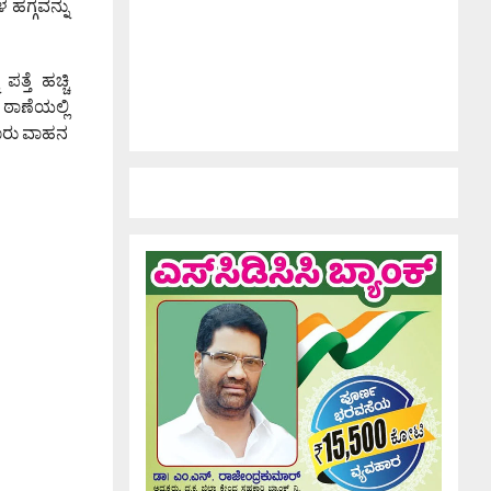
ಹಗ್ಗವನ್ನು
್ತೆ ಹಚ್ಚಿ
 ಠಾಣೆಯಲ್ಲಿ
ಟಾರು ವಾಹನ