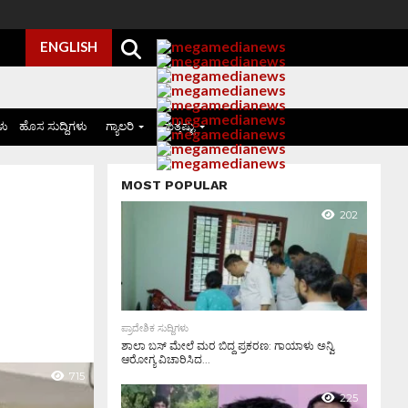
ENGLISH
ಳು
ಹೊಸ ಸುದ್ದಿಗಳು
ಗ್ಯಾಲರಿ
ಮತ್ತಷ್ಟು
MOST POPULAR
202
ಪ್ರಾದೇಶಿಕ ಸುದ್ದಿಗಳು
ಶಾಲಾ ಬಸ್ ಮೇಲೆ ಮರ ಬಿದ್ದ ಪ್ರಕರಣ: ಗಾಯಾಳು ಅನ್ವಿ
ಆರೋಗ್ಯ ವಿಚಾರಿಸಿದ...
715
225