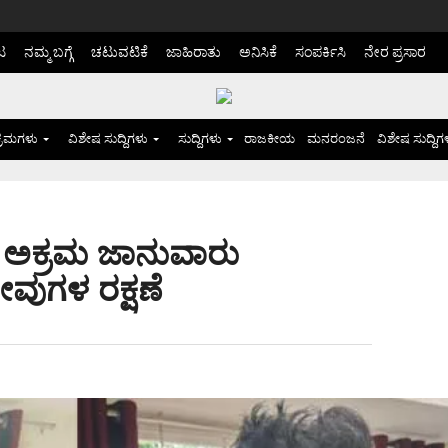
ಟ
ನಮ್ಮ ಬಗ್ಗೆ
ಚಟುವಟಿಕೆ
ಜಾಹಿರಾತು
ಅನಿಸಿಕೆ
ಸಂಪರ್ಕಿಸಿ
ನೇರ ಪ್ರಸಾರ
್ರಮಗಳು
ವಿಶೇಷ ಸುದ್ದಿಗಳು
ಸುದ್ದಿಗಳು
ರಾಜಕೀಯ
ಮನರಂಜನೆ
ವಿಶೇಷ ಸುದ್ದಿಗ
: ಅಕ್ರಮ ಜಾನುವಾರು
ೋವುಗಳ ರಕ್ಷಣೆ