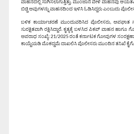
ವಾಹನದಲ್ಲಿ ಸಾಗಿಸಲಾಗುತ್ತಿತ್ತು. ಮುಂಜಾನೆ ವೇಳೆ ವಾಹನವು ಆಯತಪ
ಬಿಚ್ಚಿ ಅವುಗಳನ್ನು ವಾಹನದಿಂದ ಇಳಿಸಿ ಓಡಿಸಿದ್ದರು ಎಂಬುದು ಪೊಲೀಸ
ಬಳಿಕ ಕಾರ್ಯಾಚರಣೆ ಮುಂದುವರಿಸಿದ ಪೊಲೀಸರು, ಅಪಘಾತ ನಡೆದ 
ಸುರಕ್ಷಿತವಾಗಿ ರಕ್ಷಿಸಿದ್ದಾರೆ. ಕೃತ್ಯಕ್ಕೆ ಬಳಸಿದ ಪಿಕಪ್ ವಾಹನ ಹಾ
ಅಪರಾಧ ಸಂಖ್ಯೆ: 21/2025 ರಂತೆ ಕರ್ನಾಟಕ ಗೋವುಗಳ ಸಂರಕ್ಷಣಾ ಮ
ಕಾಯ್ದೆಯಡಿ ಮೊಕದ್ದಮೆ ದಾಖಲಿಸಿ ಪೊಲೀಸರು ಮುಂದಿನ ತನಿಖೆ ಕೈಗೊಂ