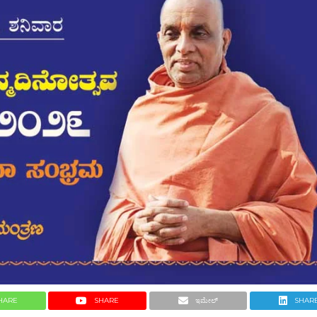
HARE
SHARE
ಇಮೇಲ್
SHAR