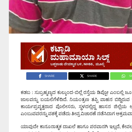
SHARE
SHARE
S
ಕಡಬ : ಸುಬ್ರಹ್ಮಣ್ಯದ ಕುಲ್ಕುಂದ-ಬಿಲ್ಲೆ ರಸ್ತೆಯ ಡಿಪ್ಪೋ ಎ
ಜಾಲವನ್ನು ಬಯಲಿಗೆಳೆದಿದೆ. ನಿಯಂತ್ರಣ ತಪ್ಪಿ ವಾಹನ ಬಿದ್ದಿರುವ ಬಗ
ಕಾರ್ಯಪ್ರವೃತ್ತರಾದ ಪೊಲೀಸರು, ಸ್ಥಳದಲ್ಲಿದ್ದ ಹಾಸನ ಜಿಲ್
ಎಂಬುವವರನ್ನು ವಶಕ್ಕೆ ಪಡೆದು ತೀವ್ರ ವಿಚಾರಣೆ ನಡೆಸಿದಾಗ ಅಕ್ರಮವಾಗ
ಯಾವುದೇ ಕಾನೂನಾತ್ಮಕ ದಾಖಲೆ ಹಾಗೂ ಪರವಾನಗಿ ಇಲ್ಲದೆ, ಕೇವಲ