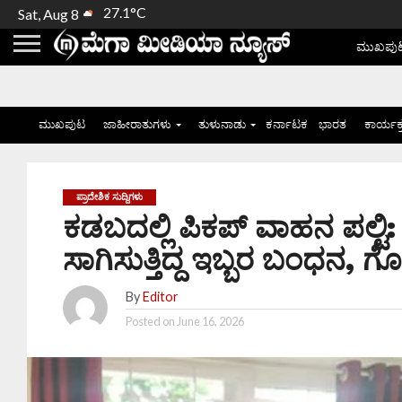
27.1°C
Sat, Aug 8
ಮುಖಪು
ಮುಖಪುಟ
ಜಾಹೀರಾತುಗಳು
ತುಳುನಾಡು
ಕರ್ನಾಟಕ
ಭಾರತ
ಕಾರ್ಯಕ
ಪ್ರಾದೇಶಿಕ ಸುದ್ದಿಗಳು
ಕಡಬದಲ್ಲಿ ಪಿಕಪ್ ವಾಹನ ಪಲ್ಟಿ
ಸಾಗಿಸುತ್ತಿದ್ದ ಇಬ್ಬರ ಬಂಧನ, ಗ
By
Editor
Posted on
June 16, 2026