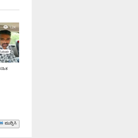
1.2K
 ಸಹಿತ
ಮುದ್ರಿಸಿ