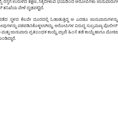
್ಪಿ ರಸ್ತೆಗೆ ಉರುಳಿದ ತಕ್ಷಣ, ಸಿಕ್ಕಿಬೀಳುವ ಭಯದಿಂದ ಆರೋಪಿಗಳು ಜಾನುವಾರುಗಳ 
್ ತನಿಖೆಯ ವೇಳೆ ದೃಢಪಟ್ಟಿದೆ.
ಸ್ಥಳದ ಕೆಲವೇ ದೂರದಲ್ಲಿ ಓಡಾಡುತ್ತಿದ್ದ ಆ ಎರಡೂ ಜಾನುವಾರುಗಳನ್ನು ಪತ
ಗೂ ಗೋವುಗಳನ್ನು ವಶಪಡಿಸಿಕೊಳ್ಳಲಾಗಿದ್ದು, ಆರೋಪಿಗಳ ವಿರುದ್ಧ ಸುಬ್ರಮಣ್ಯ ಪೊಲೀಸ್
ತ್ತು ಜಾನುವಾರು ಪ್ರತಿಬಂಧಕ ಕಾಯ್ದೆ, ಪ್ರಾಣಿ ಹಿಂಸೆ ತಡೆ ಕಾಯ್ದೆ ಹಾಗೂ ಮೋ
ಡಿದ್ದಾರೆ.