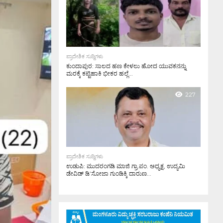
ಪ್ರಾದೇಶಿಕ ಸುದ್ದಿಗಳು
ಕುಂದಾಪುರ: ಸಾಲದ ಹಣ ಕೇಳಲು ಹೋದ ಯುವಕನನ್ನು
ಮರಕ್ಕೆ ಕಟ್ಟಿಹಾಕಿ ಭೀಕರ ಹಲ್ಲೆ...
227
ಪ್ರಾದೇಶಿಕ ಸುದ್ದಿಗಳು
ಉಡುಪಿ: ಮುದರಂಗಡಿ ಮಾಜಿ ಗ್ರಾ.ಪಂ. ಅಧ್ಯಕ್ಷ, ಉದ್ಯಮಿ
ಡೇವಿಡ್ ಡಿ’ಸೋಜಾ ಗುಂಡಿಕ್ಕಿ ದಾರುಣ...