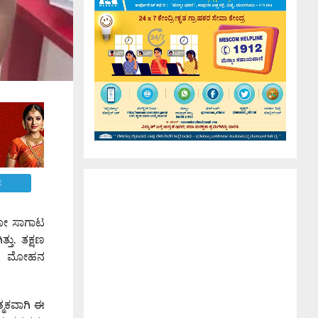
E
 ಗೋ ಸಾಗಾಟ
್ತು. ತಕ್ಷಣ
ೀನರ್ ಮೋಹನ
್ಮಕವಾಗಿ ಈ