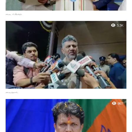
ರಾಜ್ಯ ಸುದ್ದಿಗಳು
ಕರ್ನಾಟಕದ 25ನೇ ಮುಖ್ಯಮಂತ್ರಿಯಾಗಿ ಡಿ.ಕೆ.ಶಿವಕುಮಾರ್ ಪದಗ್ರಹಣ
5.3K
ಬೆಂಗಳೂರು : ಕರ್ನಾಟಕ ರಾಜಕಾರಣದ ಚಾಣಕ್ಯ, ‘ಕನಕಪುರ ಬಂಡೆ’ ಖ್ಯಾತಿಯ
ಡಿ.ಕೆ.ಶಿವಕುಮಾರ್ ಅವರು ಜೂನ್ 3ರ ಬುಧವಾರದಂದು ರಾಜ್ಯದ ನೂತನ ಹಾಗೂ
25ನೇ ಮುಖ್ಯಮಂತ್ರಿಯಾಗಿ ವೈಭವಯುತವಾಗಿ ಅಧಿಕಾರ ಸ್ವೀಕರಿಸಿದ್ದಾರೆ.
ಲೋಕಭವನದ...
ರಾಜಕೀಯ
ಕುಮಾರಸ್ವಾಮಿ ಅವರಲ್ಲಿ ಏನೋ ಸಮಸ್ಯೆಯಿದೆ: ಮಾಜಿ ಸಿಎಂ ಆರೋಪಕ್ಕೆ ಡಿಸಿಎಂ
867
ಡಿ.ಕೆ. ಶಿವಕುಮಾರ್ ತಿರುಗೇಟು
ಬೆಂಗಳೂರು : ಹೆಚ್.ಡಿ. ಕುಮಾರಸ್ವಾಮಿ ಅವರು ಮಾಡಿರುವ ಇತ್ತೀಚಿನ
ಆರೋಪಗಳಿಗೆ ಉಪಮುಖ್ಯಮಂತ್ರಿ ಡಿ.ಕೆ. ಶಿವಕುಮಾರ್ ಅವರು ತೀಕ್ಷ್ಣವಾಗಿ
ಪ್ರತಿಕ್ರಿಯಿಸಿದ್ದಾರೆ. ಬೆಂಗಳೂರಿನ ಕೆಎಎಸ್ ಅಧಿಕಾರಿಗಳ ಸಂಘದ ಬಳಿ ಸೋಮವಾರ
ಮಾಧ್ಯಮಗಳೊಂದಿಗೆ ಮಾತನಾಡಿದ...