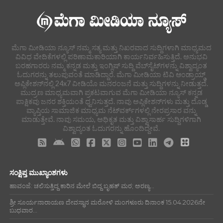
ಮೆಗಾ ಮೀಡಿಯಾ ನ್ಯೂಸ್ ನಮ್ಮ ಸತ್ಯ ಮತ್ತು ನಿಖರವಾದ ಸುದ್ದಿಗಳಾಗಿ ಮಾಧ್ಯಮದ
ವಿವಿಧ ವೇದಿಕೆಗಳಲ್ಲಿ ಪರಿಣಾಮಕಾರಿಯಾಗಿ ಕಾರ್ಯನಿರ್ವಹಿಸುತ್ತಿದೆ. ಅನುಭವಿ
ಬರಹಗಾರರು ನಮ್ಮ ಕನ್ನಡ ಮತ್ತು ಇಂಗ್ಲಿಷ್ ಸುದ್ದಿ ವೆಬ್‌ಸೈಟ್‌ಗಳನ್ನು ವಿಶ್ವಾದ್ಯಂತ
ಓದುಗರನ್ನು ತಲುಪುವಂತೆ ಮಾಡಿದ್ದಾರೆ. ಮೆಗಾ ಮೀಡಿಯಾ ಟಿವಿ ಆಂಡ್ರಾಯ್ಡ್
ಅಪ್ಲಿಕೇಶನ್‌ನಲ್ಲಿ 24x7 ವೀಡಿಯೊ ಮನರಂಜನೆ ಮತ್ತು ಸುದ್ದಿಗಳನ್ನು ನೀಡುತ್ತದೆ.
ಮುದ್ರಣ ಮಾಧ್ಯಮವಾಗಿ ಪ್ರಕಟವಾಗುವ ಮೆಗಾ ಮೀಡಿಯಾ ನ್ಯೂಸ್ ಕನ್ನಡ
ಪಾಕ್ಷಿಕವು ಜನರ ಶಕ್ತಿಯಂತೆ ಧ್ವನಿಸುತ್ತದೆ. ನಾವು ಅಪ್ಲಿಕೇಶನ್‌ಗಳು ಮತ್ತು ದೊಡ್ಡ
ವ್ಯಾಪ್ತಿಯ ಸಾಮಾಜಿಕ ಮಾಧ್ಯಮ ನೆಟ್‌ವರ್ಕ್‌ಗಳಲ್ಲಿ ನೇರಪ್ರಸಾರ ವನ್ನು
ಮಾಡುತ್ತೇವೆ. ನಾವು ಸಮಯ, ಅಧಿಕೃತ ಮತ್ತು ವಿಶ್ವಾಸಾರ್ಹ ಸುದ್ದಿಗಳಿಗಾಗಿ
ವಿಶ್ವಾದ್ಯಂತ ಓದುಗರನ್ನು ಹೊಂದಿದ್ದೇವೆ.
ಸಂಕ್ಷಿಪ್ತ ಮುಖ್ಯಾಂಶಗಳು
ಹಾವಂಜೆ: ಚಲಿಸುತ್ತಿದ್ದ ಕಾರಿನ ಮೇಲೆ ಬಿದ್ದ ಬೃಹತ್ ಮರ; ಅರಣ್ಯ...
ಶ್ರೀ ಸೂರ್ಯನಾರಾಯಣ ದೇವಸ್ಥಾನ ಮರೋಳಿ ಮಂಗಳೂರು ದಿನಾಂಕ 15.04.2026ನೇ
ಬುಧವಾರ...