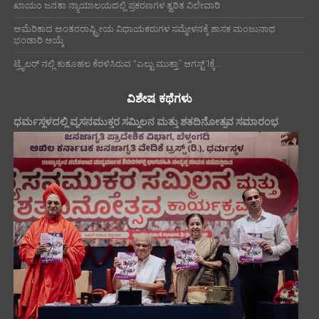
ಖಾಯಂ ಜನತಾ ನ್ಯಾಯಾಲಯದಲ್ಲಿ ಪ್ರಕರಣಗಳ ತ್ವರಿತ ವಿಲೇವಾರಿ
ಅಮೆರಿಕಾದ ಅಂತರರಾಷ್ಟ್ರೀಯ ವಿಧಾಯಕರುಗಳ ಸಮ್ಮೇಳನಕ್ಕೆ ಶಾಸಕ ಮಂಜುನಾಥ
ಭಂಡಾರಿ ಆಯ್ಕೆ
ಟ್ರೈಲರ್ ನಲ್ಲಿ ಕುತೂಹಲ ಕೆರಳಿಸಿರುವ “ಎಲ್ಟು ಮುತ್ತಾ” ಆಗಸ್ಟ್ 1ಕ್ಕೆ...
ವಿಶೇಷ ಕಥೆಗಳು
ಧರ್ಮಸ್ಥಳದಲ್ಲಿ ವ್ಯಸನಮುಕ್ತರ ಸಮ್ಮಿಲನ ಮತ್ತು ಶತದಿನೋತ್ಸವ ಸಮಾರಂಭ