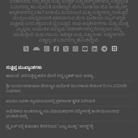
ಬರಹಗಾರರು ನಮ್ಮ ಕನ್ನಡ ಮತ್ತು ಇಂಗ್ಲಿಷ್ ಸುದ್ದಿ ವೆಬ್‌ಸೈಟ್‌ಗಳನ್ನು ವಿಶ್ವಾದ್ಯಂತ
ಓದುಗರನ್ನು ತಲುಪುವಂತೆ ಮಾಡಿದ್ದಾರೆ. ಮೆಗಾ ಮೀಡಿಯಾ ಟಿವಿ ಆಂಡ್ರಾಯ್ಡ್
ಅಪ್ಲಿಕೇಶನ್‌ನಲ್ಲಿ 24x7 ವೀಡಿಯೊ ಮನರಂಜನೆ ಮತ್ತು ಸುದ್ದಿಗಳನ್ನು ನೀಡುತ್ತದೆ.
ಮುದ್ರಣ ಮಾಧ್ಯಮವಾಗಿ ಪ್ರಕಟವಾಗುವ ಮೆಗಾ ಮೀಡಿಯಾ ನ್ಯೂಸ್ ಕನ್ನಡ
ಪಾಕ್ಷಿಕವು ಜನರ ಶಕ್ತಿಯಂತೆ ಧ್ವನಿಸುತ್ತದೆ. ನಾವು ಅಪ್ಲಿಕೇಶನ್‌ಗಳು ಮತ್ತು ದೊಡ್ಡ
ವ್ಯಾಪ್ತಿಯ ಸಾಮಾಜಿಕ ಮಾಧ್ಯಮ ನೆಟ್‌ವರ್ಕ್‌ಗಳಲ್ಲಿ ನೇರಪ್ರಸಾರ ವನ್ನು
ಮಾಡುತ್ತೇವೆ. ನಾವು ಸಮಯ, ಅಧಿಕೃತ ಮತ್ತು ವಿಶ್ವಾಸಾರ್ಹ ಸುದ್ದಿಗಳಿಗಾಗಿ
ವಿಶ್ವಾದ್ಯಂತ ಓದುಗರನ್ನು ಹೊಂದಿದ್ದೇವೆ.
ಸಂಕ್ಷಿಪ್ತ ಮುಖ್ಯಾಂಶಗಳು
ಹಾವಂಜೆ: ಚಲಿಸುತ್ತಿದ್ದ ಕಾರಿನ ಮೇಲೆ ಬಿದ್ದ ಬೃಹತ್ ಮರ; ಅರಣ್ಯ...
ಶ್ರೀ ಸೂರ್ಯನಾರಾಯಣ ದೇವಸ್ಥಾನ ಮರೋಳಿ ಮಂಗಳೂರು ದಿನಾಂಕ 15.04.2026ನೇ
ಬುಧವಾರ...
ಖಾಯಂ ಜನತಾ ನ್ಯಾಯಾಲಯದಲ್ಲಿ ಪ್ರಕರಣಗಳ ತ್ವರಿತ ವಿಲೇವಾರಿ
ಅಮೆರಿಕಾದ ಅಂತರರಾಷ್ಟ್ರೀಯ ವಿಧಾಯಕರುಗಳ ಸಮ್ಮೇಳನಕ್ಕೆ ಶಾಸಕ ಮಂಜುನಾಥ
ಭಂಡಾರಿ ಆಯ್ಕೆ
ಟ್ರೈಲರ್ ನಲ್ಲಿ ಕುತೂಹಲ ಕೆರಳಿಸಿರುವ “ಎಲ್ಟು ಮುತ್ತಾ” ಆಗಸ್ಟ್ 1ಕ್ಕೆ...