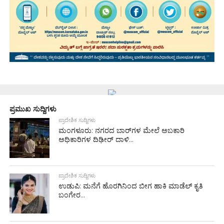
ಪ್ರಮುಖ ಸುದ್ದಿಗಳು
ಪ್ರಾದೇಶಿಕ ಸುದ್ದಿಗಳು
ಮಂಗಳೂರು: ನಗರದ ಬಾರ್‌ಗಳ ಮೇಲೆ ಅಬಕಾರಿ
ಅಧಿಕಾರಿಗಳ ದಿಢೀರ್ ದಾಳಿ...
ಪ್ರಾದೇಶಿಕ ಸುದ್ದಿಗಳು
ಉಡುಪಿ: ಮನೆಗೆ ಹೊರಗಿನಿಂದ ಬೀಗ ಹಾಕಿ ಮಾಡೆಲ್ ಕೃತಿ
ಬಂಗೇರ...