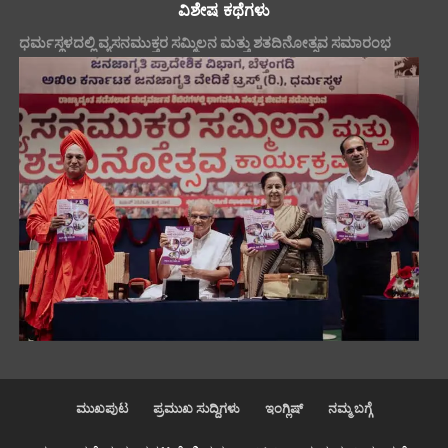
ವಿಶೇಷ ಕಥೆಗಳು
ಧರ್ಮಸ್ಥಳದಲ್ಲಿ ವ್ಯಸನಮುಕ್ತರ ಸಮ್ಮಿಲನ ಮತ್ತು ಶತದಿನೋತ್ಸವ ಸಮಾರಂಭ
ಮುಖಪುಟ
ಪ್ರಮುಖ ಸುದ್ದಿಗಳು
ಇಂಗ್ಲಿಷ್
ನಮ್ಮ ಬಗ್ಗೆ