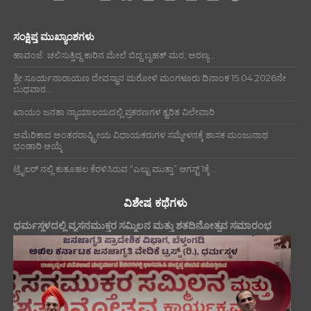
ಸಂಕ್ಷಿಪ್ತ ಮುಖ್ಯಾಂಶಗಳು
ಹಾವಂಜೆ: ಚಲಿಸುತ್ತಿದ್ದ ಕಾರಿನ ಮೇಲೆ ಬಿದ್ದ ಬೃಹತ್ ಮರ; ಅರಣ್ಯ...
ಶ್ರೀ ಸೂರ್ಯನಾರಾಯಣ ದೇವಸ್ಥಾನ ಮರೋಳಿ ಮಂಗಳೂರು ದಿನಾಂಕ 15.04.2026ನೇ
ಬುಧವಾರ...
ಖಾಯಂ ಜನತಾ ನ್ಯಾಯಾಲಯದಲ್ಲಿ ಪ್ರಕರಣಗಳ ತ್ವರಿತ ವಿಲೇವಾರಿ
ಅಮೆರಿಕಾದ ಅಂತರರಾಷ್ಟ್ರೀಯ ವಿಧಾಯಕರುಗಳ ಸಮ್ಮೇಳನಕ್ಕೆ ಶಾಸಕ ಮಂಜುನಾಥ
ಭಂಡಾರಿ ಆಯ್ಕೆ
ಟ್ರೈಲರ್ ನಲ್ಲಿ ಕುತೂಹಲ ಕೆರಳಿಸಿರುವ “ಎಲ್ಟು ಮುತ್ತಾ” ಆಗಸ್ಟ್ 1ಕ್ಕೆ...
ವಿಶೇಷ ಕಥೆಗಳು
ಧರ್ಮಸ್ಥಳದಲ್ಲಿ ವ್ಯಸನಮುಕ್ತರ ಸಮ್ಮಿಲನ ಮತ್ತು ಶತದಿನೋತ್ಸವ ಸಮಾರಂಭ