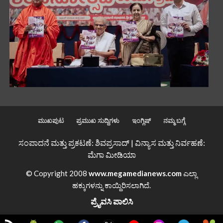
ಮುಖಪುಟ
ಪ್ರಮುಖ ಸುದ್ದಿಗಳು
ಇಂಗ್ಲಿಷ್
ನಮ್ಮ ಬಗ್ಗೆ
ಸಂಪಾದನೆ ಮತ್ತು ಪ್ರಕಟಣೆ: ಶಿವಪ್ರಸಾದ್ | ವಿನ್ಯಾಸ ಮತ್ತು ನಿರ್ವಹಣೆ:
ಮೆಗಾ ಮೀಡಿಯಾ
© Copyright 2008
www.megamedianews.com
ಎಲ್ಲಾ
ಹಕ್ಕುಗಳನ್ನು ಕಾಯ್ದಿರಿಸಲಾಗಿದೆ.
ಪ್ರೈವಸಿ ಪಾಲಿಸಿ