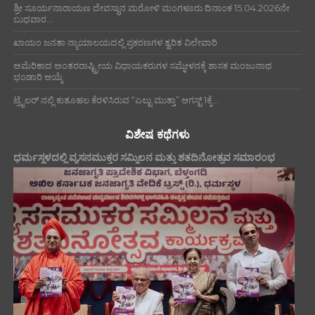
ಶ್ರೀ ಸೂರ್ಯನಾರಾಯಣ ದೇವಸ್ಥಾನ ಮರೋಳಿ ಮಂಗಳೂರು ದಿನಾಂಕ 15.04.2026ನೇ
ಬುಧವಾರ...
ಖಾಯಂ ಜನತಾ ನ್ಯಾಯಾಲಯದಲ್ಲಿ ಪ್ರಕರಣಗಳ ತ್ವರಿತ ವಿಲೇವಾರಿ
ಅಮೆರಿಕಾದ ಅಂತರರಾಷ್ಟ್ರೀಯ ವಿಧಾಯಕರುಗಳ ಸಮ್ಮೇಳನಕ್ಕೆ ಶಾಸಕ ಮಂಜುನಾಥ
ಭಂಡಾರಿ ಆಯ್ಕೆ
ಟ್ರೈಲರ್ ನಲ್ಲಿ ಕುತೂಹಲ ಕೆರಳಿಸಿರುವ “ಎಲ್ಟು ಮುತ್ತಾ” ಆಗಸ್ಟ್ 1ಕ್ಕೆ...
ವಿಶೇಷ ಕಥೆಗಳು
ಧರ್ಮಸ್ಥಳದಲ್ಲಿ ವ್ಯಸನಮುಕ್ತರ ಸಮ್ಮಿಲನ ಮತ್ತು ಶತದಿನೋತ್ಸವ ಸಮಾರಂಭ