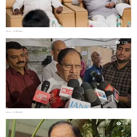
ರಾಜ್ಯ ಸುದ್ದಿಗಳು
ಒಳಮೀಸಲಾತಿ ಜಾರಿಗೆ ಎಲ್ಲರೂ ಒಟ್ಟಾಗಿ ಇರಲು ತೀರ್ಮಾನ
1.2K
ಬೆಂಗಳೂರು : ಪರಿಶಿಷ್ಟ ವರ್ಗದಲ್ಲಿ ಒಳಮೀಸಲಾತಿ ಜಾರಿ ಕುರಿತಂತೆ ಗೃಹ ಸಚಿವರಾದ
ಡಾ. ಜಿ.ಪರಮೇಶ್ವರ ಅವರ ನೇತೃತ್ವದಲ್ಲಿ ಸದಾಶಿವನಗರದ ಕಚೇರಿಯಲ್ಲಿ ಸಚಿವರು,
ಶಾಸಕರಗಳೊಂದಿಗೆ ಸಭೆ ನಡೆಯಿತು. ಹಿರಿಯ ಸಚಿವರಾದ ಕೆ.ಹೆಚ್.ಮುನಿಯಪ್ಪ,...
ರಾಜ್ಯ ಸುದ್ದಿಗಳು
ಕೇಂದ್ರ ಮಧ್ಯಸ್ಥಿಕೆ ವಹಿಸಿ ಮಹಾದಾಯಿ ಸಮಸ್ಯೆ ಬಗೆಹರಿಸಲಿ
1.1K
ಬೆಂಗಳೂರು : ಚಿನ್ನಸ್ವಾಮಿ ಸ್ಟೇಡಿಯಂ ಬಳಿ ಕಾಲ್ತುಳಿತ ಕುರಿತು ನಿವೃತ್ತ
ನ್ಯಾಯಮೂರ್ತಿ ಜಾನ್ ಮೈಕಲ್ ಡಿ.ಕುನ್ಹಾ ಅವರ ವರದಿಯನ್ನು ಸರ್ಕಾರ
ಒಪ್ಪಿಕೊಂಡಿದೆ ಎಂದು ಗೃಹ ಸಚಿವರಾದ ಡಾ. ಜಿ.ಪರಮೇಶ್ವರ ಅವರು...