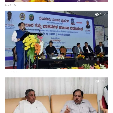
ಟಾಪ್ ಸುದ್ದಿ
8500 ಕಾನ್‌ಸ್ಟೇಬಲ್ ಹುದ್ದೆಗಳ ಭರ್ತಿಗೆ ಮುಖ್ಯಮಂತ್ರಿಗಳಿಂದ ಅನುಮತಿ, ಶೀಘ್ರ
1.4K
ಅಧಿಸೂಚನೆ
ಬೆಂಗಳೂರು : ಕರ್ನಾಟಕ ರಾಜ್ಯ ಪೊಲೀಸ್ ಇಲಾಖೆಯು ವಿಶೇಷವಾಗಿ ದೇಶದಲ್ಲಿ
ಉತ್ತಮ ಪೊಲೀಸ್ ವ್ಯವಸ್ಥೆ. ಈ ಬಗ್ಗೆ ನನಗೆ ಹೆಮ್ಮೆ ಇದೆ ಎಂದು ಗೃಹ ಸಚಿವ ಡಾ.
ಜಿ.ಪರಮೇಶ್ವರ ಅವರು...
ರಾಜ್ಯ ಸುದ್ದಿಗಳು
ದೇಶದ ಬೇರೆ ನಗರಗಳಿಂದ ಬೆಂಗಳೂರು ಟ್ರಾಫಿಕ್ ವ್ಯವಸ್ಥೆ ಉತ್ತಮ
1.7K
ಬೆಂಗಳೂರು : ಮುಂಬೈ, ಕೋಲ್ಕತ್ತಾ, ದೆಹಲಿ ಮಹಾನಗರಗಳಿಗೆ ಹೋಲಿಸಿದರೆ
ಬೆಂಗಳೂರು ನಗರದಲ್ಲಿ ಸಂಚಾರ ಸುವ್ಯವಸ್ಥೆ ಉತ್ತಮ ಸ್ಥಿತಿಯಲ್ಲಿದೆ ಎಂದು ಗೃಹ
ಸಚಿವ ಡಾ. ಜಿ.ಪರಮೇಶ್ವರ ಅವರು ಹೇಳಿದರು. ವಿಧಾನಸೌಧದ ಮುಂಭಾಗದಲ್ಲಿ...