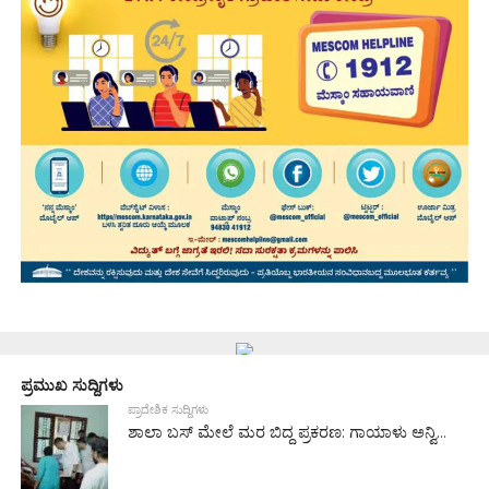
ಪ್ರಮುಖ ಸುದ್ದಿಗಳು
ಪ್ರಾದೇಶಿಕ ಸುದ್ದಿಗಳು
ಶಾಲಾ ಬಸ್ ಮೇಲೆ ಮರ ಬಿದ್ದ ಪ್ರಕರಣ: ಗಾಯಾಳು ಅನ್ವಿ...