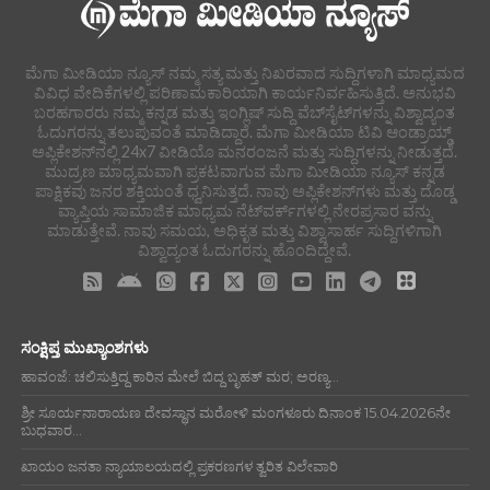
ಮೆಗಾ ಮೀಡಿಯಾ ನ್ಯೂಸ್ ನಮ್ಮ ಸತ್ಯ ಮತ್ತು ನಿಖರವಾದ ಸುದ್ದಿಗಳಾಗಿ ಮಾಧ್ಯಮದ
ವಿವಿಧ ವೇದಿಕೆಗಳಲ್ಲಿ ಪರಿಣಾಮಕಾರಿಯಾಗಿ ಕಾರ್ಯನಿರ್ವಹಿಸುತ್ತಿದೆ. ಅನುಭವಿ
ಬರಹಗಾರರು ನಮ್ಮ ಕನ್ನಡ ಮತ್ತು ಇಂಗ್ಲಿಷ್ ಸುದ್ದಿ ವೆಬ್‌ಸೈಟ್‌ಗಳನ್ನು ವಿಶ್ವಾದ್ಯಂತ
ಓದುಗರನ್ನು ತಲುಪುವಂತೆ ಮಾಡಿದ್ದಾರೆ. ಮೆಗಾ ಮೀಡಿಯಾ ಟಿವಿ ಆಂಡ್ರಾಯ್ಡ್
ಅಪ್ಲಿಕೇಶನ್‌ನಲ್ಲಿ 24x7 ವೀಡಿಯೊ ಮನರಂಜನೆ ಮತ್ತು ಸುದ್ದಿಗಳನ್ನು ನೀಡುತ್ತದೆ.
ಮುದ್ರಣ ಮಾಧ್ಯಮವಾಗಿ ಪ್ರಕಟವಾಗುವ ಮೆಗಾ ಮೀಡಿಯಾ ನ್ಯೂಸ್ ಕನ್ನಡ
ಪಾಕ್ಷಿಕವು ಜನರ ಶಕ್ತಿಯಂತೆ ಧ್ವನಿಸುತ್ತದೆ. ನಾವು ಅಪ್ಲಿಕೇಶನ್‌ಗಳು ಮತ್ತು ದೊಡ್ಡ
ವ್ಯಾಪ್ತಿಯ ಸಾಮಾಜಿಕ ಮಾಧ್ಯಮ ನೆಟ್‌ವರ್ಕ್‌ಗಳಲ್ಲಿ ನೇರಪ್ರಸಾರ ವನ್ನು
ಮಾಡುತ್ತೇವೆ. ನಾವು ಸಮಯ, ಅಧಿಕೃತ ಮತ್ತು ವಿಶ್ವಾಸಾರ್ಹ ಸುದ್ದಿಗಳಿಗಾಗಿ
ವಿಶ್ವಾದ್ಯಂತ ಓದುಗರನ್ನು ಹೊಂದಿದ್ದೇವೆ.
ಸಂಕ್ಷಿಪ್ತ ಮುಖ್ಯಾಂಶಗಳು
ಹಾವಂಜೆ: ಚಲಿಸುತ್ತಿದ್ದ ಕಾರಿನ ಮೇಲೆ ಬಿದ್ದ ಬೃಹತ್ ಮರ; ಅರಣ್ಯ...
ಶ್ರೀ ಸೂರ್ಯನಾರಾಯಣ ದೇವಸ್ಥಾನ ಮರೋಳಿ ಮಂಗಳೂರು ದಿನಾಂಕ 15.04.2026ನೇ
ಬುಧವಾರ...
ಖಾಯಂ ಜನತಾ ನ್ಯಾಯಾಲಯದಲ್ಲಿ ಪ್ರಕರಣಗಳ ತ್ವರಿತ ವಿಲೇವಾರಿ