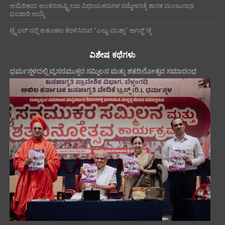
ಅಮೆರಿಕಾದ ಅಂತರರಾಷ್ಟ್ರೀಯ ವಿಧಾಯಕರುಗಳ ಸಮ್ಮೇಳನಕ್ಕೆ ಶಾಸಕ ಮಂಜುನಾಥ
ಭಂಡಾರಿ ಆಯ್ಕೆ
ಟ್ರೈಲರ್ ನಲ್ಲಿ ಕುತೂಹಲ ಕೆರಳಿಸಿರುವ “ಎಲ್ಟು ಮುತ್ತಾ” ಆಗಸ್ಟ್ 1ಕ್ಕೆ...
ವಿಶೇಷ ಕಥೆಗಳು
ಧರ್ಮಸ್ಥಳದಲ್ಲಿ ವ್ಯಸನಮುಕ್ತರ ಸಮ್ಮಿಲನ ಮತ್ತು ಶತದಿನೋತ್ಸವ ಸಮಾರಂಭ