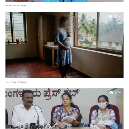
ಪ್ರಾದೇಶಿಕ ಸುದ್ದಿಗಳು
ಧರ್ಮಸ್ಥಳ ಬಂಗ್ಲೆಗುಡ್ಡೆ ಅಸ್ಥಿಪಂಜರ ಪ್ರಕರಣ: ಎಫ್‌ಎಸ್‌ಎಲ್ ಡಿಎನ್‌ಎ
2.0K
ಪರೀಕ್ಷೆಯಲ್ಲಿ ಮೂವರ ಗುರುತು ಪತ್ತೆ
ಧರ್ಮಸ್ಥಳ : ಬಂಗ್ಲೆಗುಡ್ಡೆಯಲ್ಲಿ ವಿಶೇಷ ತನಿಖಾ ತಂಡ (ಎಸ್‌ಐಟಿ) ನಡೆಸಿದ ಶೋಧ
ಕಾರ್ಯಾಚರಣೆಯ ವೇಳೆಯಲ್ಲಿ ದೊರೆತಿದ್ದ ಏಳು ಅಸ್ಥಿಪಂಜರಗಳ ಪೈಕಿ ಮೂವರ
ಗುರುತನ್ನು ವಿಧಿವಿಜ್ಞಾನ ಪ್ರಯೋಗಾಲಯ (ಎಫ್‌ಎಸ್‌ಎಲ್) ನಡೆಸಿದ ಡಿಎನ್‌ಎ...
ಪ್ರಾದೇಶಿಕ ಸುದ್ದಿಗಳು
ಅಪ್ರಾಪ್ತ ಗರ್ಭಿಣಿ ಆತ್ಮಹತ್ಯೆ; ಆರೋಪಿ ವಿರುದ್ಧ ಪೋಕ್ಸೋ ಹಾಗೂ ಅತ್ಯಾಚಾರ
1.9K
ಪ್ರಕರಣ ದಾಖಲು
ಮಂಗಳೂರು: ಮಂಗಳೂರಿನಲ್ಲಿ ಅತ್ಯಂತ ಹೃದಯವಿದ್ರಾವಕ ಘಟನೆಯೊಂದು
ಸಂಭವಿಸಿದ್ದು, 17 ವರ್ಷದ ಅಪ್ರಾಪ್ತ ಗರ್ಭಿಣಿ ಬಾಲಕಿಯೊಬ್ಬಳು ತನ್ನ ನಿವಾಸದಲ್ಲಿ
ನೇಣು ಬಿಗಿದುಕೊಂಡು ಆತ್ಮಹತ್ಯೆ ಮಾಡಿಕೊಂಡಿದ್ದಾಳೆ. ಮೃತ ಬಾಲಕಿಯ
ಪೋಷಕರು ನೀಡಿದ ದೂರಿನನ್ವಯ...