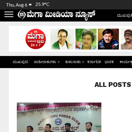
25.9°C
Thu, Aug 6
ಮುಖಪು
ಮುಖಪುಟ
ಜಾಹೀರಾತುಗಳು
ತುಳುನಾಡು
ಕರ್ನಾಟಕ
ಭಾರತ
ಕಾರ್ಯಕ
ALL POSTS T
2.0K