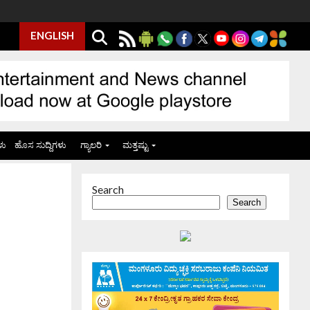
ENGLISH
ಳು
ಹೊಸ ಸುದ್ದಿಗಳು
ಗ್ಯಾಲರಿ
ಮತ್ತಷ್ಟು
Search
Search