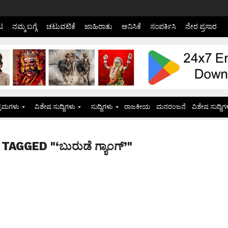
ಟ
ನಮ್ಮ ಬಗ್ಗೆ
ಚಟುವಟಿಕೆ
ಜಾಹಿರಾತು
ಅನಿಸಿಕೆ
ಸಂಪರ್ಕಿಸಿ
ನೇರ ಪ್ರಸಾರ
್ರಮಗಳು
ವಿಶೇಷ ಸುದ್ದಿಗಳು
ಸುದ್ದಿಗಳು
ರಾಜಕೀಯ
ಮನರಂಜನೆ
ವಿಶೇಷ ಸುದ್ದಿಗ
AGGED "‘ಬುರುಡೆ ಗ್ಯಾಂಗ್’"