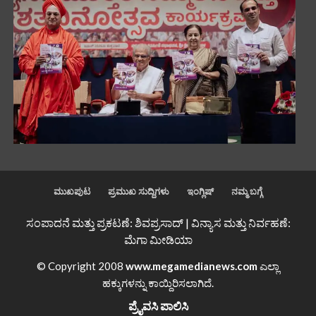
ಮುಖಪುಟ
ಪ್ರಮುಖ ಸುದ್ದಿಗಳು
ಇಂಗ್ಲಿಷ್
ನಮ್ಮ ಬಗ್ಗೆ
ಸಂಪಾದನೆ ಮತ್ತು ಪ್ರಕಟಣೆ: ಶಿವಪ್ರಸಾದ್ | ವಿನ್ಯಾಸ ಮತ್ತು ನಿರ್ವಹಣೆ:
ಮೆಗಾ ಮೀಡಿಯಾ
© Copyright 2008
www.megamedianews.com
ಎಲ್ಲಾ
ಹಕ್ಕುಗಳನ್ನು ಕಾಯ್ದಿರಿಸಲಾಗಿದೆ.
ಪ್ರೈವಸಿ ಪಾಲಿಸಿ