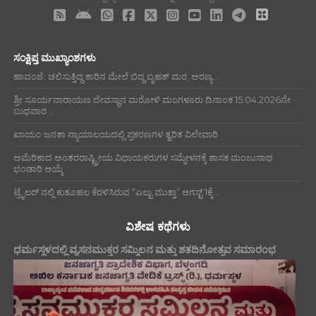
ಸಂಕ್ಷಿಪ್ತ ಮುಖ್ಯಾಂಶಗಳು
ಹಾವಂಜೆ: ಚಲಿಸುತ್ತಿದ್ದ ಕಾರಿನ ಮೇಲೆ ಬಿದ್ದ ಬೃಹತ್ ಮರ; ಅರಣ್ಯ...
ಶ್ರೀ ಸೂರ್ಯನಾರಾಯಣ ದೇವಸ್ಥಾನ ಮರೋಳಿ ಮಂಗಳೂರು ದಿನಾಂಕ 15.04.2026ನೇ
ಬುಧವಾರ...
ಖಾಯಂ ಜನತಾ ನ್ಯಾಯಾಲಯದಲ್ಲಿ ಪ್ರಕರಣಗಳ ತ್ವರಿತ ವಿಲೇವಾರಿ
ಅಮೆರಿಕಾದ ಅಂತರರಾಷ್ಟ್ರೀಯ ವಿಧಾಯಕರುಗಳ ಸಮ್ಮೇಳನಕ್ಕೆ ಶಾಸಕ ಮಂಜುನಾಥ
ಭಂಡಾರಿ ಆಯ್ಕೆ
ಟ್ರೈಲರ್ ನಲ್ಲಿ ಕುತೂಹಲ ಕೆರಳಿಸಿರುವ “ಎಲ್ಟು ಮುತ್ತಾ” ಆಗಸ್ಟ್ 1ಕ್ಕೆ...
ವಿಶೇಷ ಕಥೆಗಳು
ಧರ್ಮಸ್ಥಳದಲ್ಲಿ ವ್ಯಸನಮುಕ್ತರ ಸಮ್ಮಿಲನ ಮತ್ತು ಶತದಿನೋತ್ಸವ ಸಮಾರಂಭ