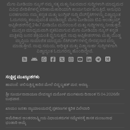
ಮೆಗಾ ಮೀಡಿಯಾ ನ್ಯೂಸ್ ನಮ್ಮ ಸತ್ಯ ಮತ್ತು ನಿಖರವಾದ ಸುದ್ದಿಗಳಾಗಿ ಮಾಧ್ಯಮದ
ವಿವಿಧ ವೇದಿಕೆಗಳಲ್ಲಿ ಪರಿಣಾಮಕಾರಿಯಾಗಿ ಕಾರ್ಯನಿರ್ವಹಿಸುತ್ತಿದೆ. ಅನುಭವಿ
ಬರಹಗಾರರು ನಮ್ಮ ಕನ್ನಡ ಮತ್ತು ಇಂಗ್ಲಿಷ್ ಸುದ್ದಿ ವೆಬ್‌ಸೈಟ್‌ಗಳನ್ನು ವಿಶ್ವಾದ್ಯಂತ
ಓದುಗರನ್ನು ತಲುಪುವಂತೆ ಮಾಡಿದ್ದಾರೆ. ಮೆಗಾ ಮೀಡಿಯಾ ಟಿವಿ ಆಂಡ್ರಾಯ್ಡ್
ಅಪ್ಲಿಕೇಶನ್‌ನಲ್ಲಿ 24x7 ವೀಡಿಯೊ ಮನರಂಜನೆ ಮತ್ತು ಸುದ್ದಿಗಳನ್ನು ನೀಡುತ್ತದೆ.
ಮುದ್ರಣ ಮಾಧ್ಯಮವಾಗಿ ಪ್ರಕಟವಾಗುವ ಮೆಗಾ ಮೀಡಿಯಾ ನ್ಯೂಸ್ ಕನ್ನಡ
ಪಾಕ್ಷಿಕವು ಜನರ ಶಕ್ತಿಯಂತೆ ಧ್ವನಿಸುತ್ತದೆ. ನಾವು ಅಪ್ಲಿಕೇಶನ್‌ಗಳು ಮತ್ತು ದೊಡ್ಡ
ವ್ಯಾಪ್ತಿಯ ಸಾಮಾಜಿಕ ಮಾಧ್ಯಮ ನೆಟ್‌ವರ್ಕ್‌ಗಳಲ್ಲಿ ನೇರಪ್ರಸಾರ ವನ್ನು
ಮಾಡುತ್ತೇವೆ. ನಾವು ಸಮಯ, ಅಧಿಕೃತ ಮತ್ತು ವಿಶ್ವಾಸಾರ್ಹ ಸುದ್ದಿಗಳಿಗಾಗಿ
ವಿಶ್ವಾದ್ಯಂತ ಓದುಗರನ್ನು ಹೊಂದಿದ್ದೇವೆ.
ಸಂಕ್ಷಿಪ್ತ ಮುಖ್ಯಾಂಶಗಳು
ಹಾವಂಜೆ: ಚಲಿಸುತ್ತಿದ್ದ ಕಾರಿನ ಮೇಲೆ ಬಿದ್ದ ಬೃಹತ್ ಮರ; ಅರಣ್ಯ...
ಶ್ರೀ ಸೂರ್ಯನಾರಾಯಣ ದೇವಸ್ಥಾನ ಮರೋಳಿ ಮಂಗಳೂರು ದಿನಾಂಕ 15.04.2026ನೇ
ಬುಧವಾರ...
ಖಾಯಂ ಜನತಾ ನ್ಯಾಯಾಲಯದಲ್ಲಿ ಪ್ರಕರಣಗಳ ತ್ವರಿತ ವಿಲೇವಾರಿ
ಅಮೆರಿಕಾದ ಅಂತರರಾಷ್ಟ್ರೀಯ ವಿಧಾಯಕರುಗಳ ಸಮ್ಮೇಳನಕ್ಕೆ ಶಾಸಕ ಮಂಜುನಾಥ
ಭಂಡಾರಿ ಆಯ್ಕೆ