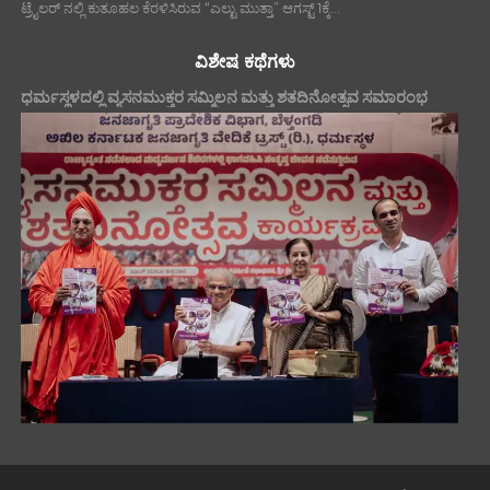
ಟ್ರೈಲರ್ ನಲ್ಲಿ ಕುತೂಹಲ ಕೆರಳಿಸಿರುವ “ಎಲ್ಟು ಮುತ್ತಾ” ಆಗಸ್ಟ್ 1ಕ್ಕೆ...
ವಿಶೇಷ ಕಥೆಗಳು
ಧರ್ಮಸ್ಥಳದಲ್ಲಿ ವ್ಯಸನಮುಕ್ತರ ಸಮ್ಮಿಲನ ಮತ್ತು ಶತದಿನೋತ್ಸವ ಸಮಾರಂಭ