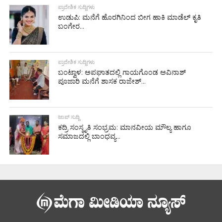
ಪ್ರಾದೇಶಿಕ ಸುದ್ದಿಗಳು
ಉಡುಪಿ: ಮನೆಗೆ ಹೊರಗಿನಿಂದ ಬೀಗ ಹಾಕಿ ಮಾಡೆಲ್ ಕೃತಿ
ಬಂಗೇರ...
ಪ್ರಾದೇಶಿಕ ಸುದ್ದಿಗಳು
ಬಂಟ್ವಾಳ: ಅಪಘಾತದಲ್ಲಿ ಗಾಯಗೊಂಡ ಅವಿನಾಶ್
ಪೂಜಾರಿ ಮನೆಗೆ ಶಾಸಕ ರಾಜೇಶ್...
ಟಾಪ್ ಸುದ್ದಿ
ಕದ್ರಿ ಸಂಸ್ಕೃತಿ ಸಂಭ್ರಮ: ಮಾನವೀಯ ಮೌಲ್ಯ ಹಾಗೂ
ಸಮಾಜದಲ್ಲಿ ಬಾಂಧವ್ಯ...